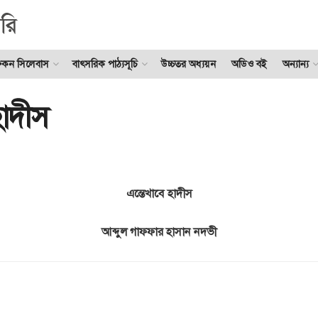
ুকন সিলেবাস
বাৎসরিক পাঠ্যসূচি
উচ্চতর অধ্যয়ন
অডিও বই
অন্যান্য
হাদীস
এন্তেখাবে হাদীস
আব্দুল গাফফার হাসান নদভী