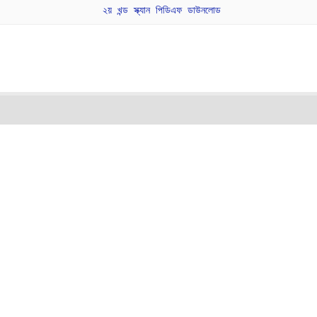
২য় খন্ড স্ক্যান পিডিএফ ডাউনলোড