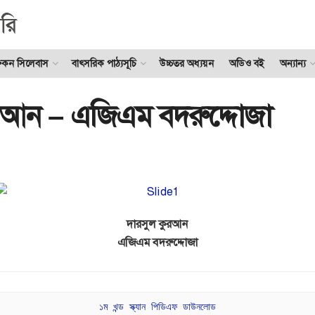
ুকন সিলেবাস
বাৎসরিক পাঠ্যসূচি
উচ্চতর অধ্যয়ন
অডিও বই
অন্যান্য
রআন – এজিএম বদরুদ্দোজা
দারসুল কুরআন
এজিএম বদরুদ্দোজা
১ম খন্ড স্ক্যান পিডিএফ ডাউনলোড