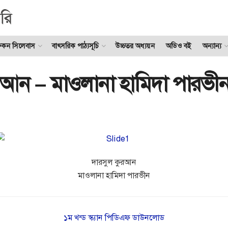
ুকন সিলেবাস
বাৎসরিক পাঠ্যসূচি
উচ্চতর অধ্যয়ন
অডিও বই
অন্যান্য
রআন – মাওলানা হামিদা পারভী
দারসুল কুরআন
মাওলানা হামিদা পারভীন
১ম খন্ড স্ক্যান পিডিএফ ডাউনলোড