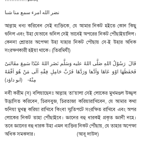
نضر الله امرء سمع منا شىا
আল্লাহ ধন্য করিবেন সেই ব্যক্তিকে, যে আমার নিকট হইতে কোন কিছু
শুনিল এবং উহা যেভাবে শুনিল সেই ভাবেই অপরের নিকট পৌঁছাইয়াদিল।
কেননা শ্রোতার অপেক্ষা উহা যাহার নিকট পৌছায় সে-ই উহার অধিক
সংরক্ষণকারী হইয়া থাকে। (তিরমিযী)
قَالَ رَسُوْلُ اللهِ صَلَّى اللهُ عليه وَسَلَّم نَضَر اللهُ عَبْدًا سَمِعَ مقَالتىْ
فَحَفَظَهَا اوْوَ عَاهَا وَاَدَّها وَرَدَّهَا فَرُبَّ حَامِلِ فِقْهِ اَلَى مَنْ هُوَ اَفْقَهٌ
مِنْهُ- (ابو داؤد)
নবী করীম (স) বলিয়াছেনঃ আল্লাহ তা’য়ালা সেই লোকের মুখমণ্ডল উজ্জ্বল
উদ্ভাসিত করিবেন, চিরসবুজ, চিরতাজা করিয়ারাখিবেন, যে আমার কথা
শুনিয়া মুখস্থ করিয়া রাখিবে কিংবা স্মৃতিপটে সংরক্ষিত রাখিবে এবং অপর
লোকের নিকট তাহা পৌঁছাইবে। জ্ঞানের বহু ধারকই প্রকৃত জ্ঞানী নহে।
তবে জ্ঞানের বহু ধারক উহা এমন ব্যক্তির নিকট পৌঁছায়, যে তাহার অপেক্ষা
অধিক সমঝদার। (আবূ দাউদ)