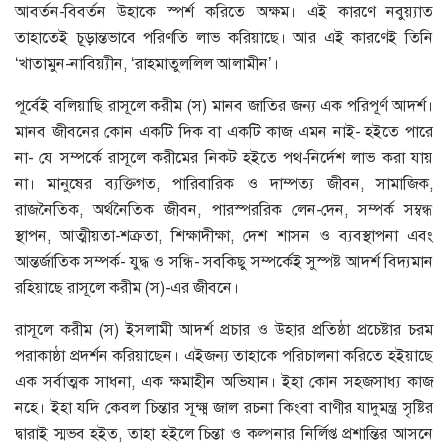
আবর্তন-বিবর্তন উহাকে স্পর্শ করিতে অক্ষম। এই কারণে নবুয়্যাত
তাহাতেই চূড়ান্তভাবে পরিণতি লাভ করিয়াছে। আর এই কারণেই তিনি
‘খাতামুন-নাবিয়্যীন, ‘রাহমাতুললিল আলামীন’।
পূর্বেই বলিয়াছি রাসূলে করীম (স) মানব জাতির জন্য এক পরিপূর্ণ আদর্শ।
মানব জীবনের কোন একটি দিক বা একটি কাজ এমন নাই- হইতে পারে
না- যে সম্পর্কে রাসূলে করীমের নিকট হইতে পথ-নির্দেশ লাভ করা যায়
না। মানুষের ব্যক্তিগত, পারিবারিক ও দাম্পত্য জীবন, সামাজিক,
রাজনৈতিক, অর্থনৈতিক জীবন, পারস্পররিক লেন-দেন, সম্পর্ক সম্বন্ধ
স্থাপন, আত্মীয়তা-শক্রতা, শিক্ষাদীক্ষা, দেশ শাসন ও ব্যবস্থাপনা এবং
আন্তর্জাতিক সম্পর্ক- যুদ্ধ ও সন্ধি- সবকিছু সম্পর্কেই সুস্পষ্ট আদর্শ বিদ্যমান
রহিয়াছে রাসূলে করীম (স)-এর জীবনে।
রাসূলে করীম (স) ইসলামী আদর্শ প্রচার ও উহার প্রতিষ্ঠা প্রচেষ্টার চরম
পরাকাষ্ঠা প্রদর্শন করিয়াছেন। এইজন্য তাহাকে পরিচালনা করিতে হইয়াছে
এক সর্বাত্মক সাধনা, এক ক্ষমাহীন অভিযান। ইহা কোন সহজসাধ্য কাজ
নহে। ইহা যদি কেবল চিন্তার সূক্ষ্ম জাল রচনা কিংবা বাণীর যাদুমন্ত্র সৃষ্টির
দ্বারাই স্মভব হইত, তাহা হইলে চিন্তা ও কল্পনার নির্লিপ্ত প্রশান্তির আসনে