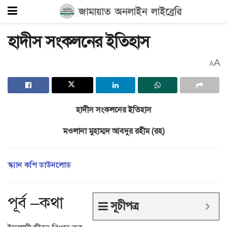
হাদীস সংকলনের ইতিহাস
A
A
হাদীস সংকলনের ইতিহাস
মওলানা মুহাম্মদ আবদুর রহীম (রহ)
স্ক্যান কপি ডাউনলোড
পূর্ব –কথা
সূচীপত্র