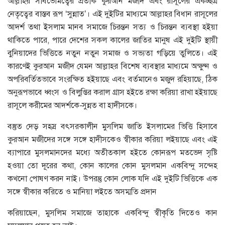
আল্লাহর সার্বভৌমত্বের প্রতীক কুরআন মজীদ এবং রাসূলের একচ্ছত্র
নেতৃত্বের বাস্তব রূপ ‘সুন্নাত’। এই দু্ইটির মাধ্যমে আল্লাহর বিধান রাসূলের
আদর্শ তথা ইসলাম মানব সমাজে চিরন্তন সত্য ও চিরন্তন ব্যবস্থা হইয়া
থাকিতে পারে, পারে দেশের সকল কালের জাতির মানুষ এই দুইটি স্থায়ী
বুনিয়াদের ভিত্তিতে নতুন নতুন সমাজ ও সভ্যতা গড়িয়ে তুলিতে। এই
কারণেই কুরআন মজীদ যেমন আল্লাহর বিশেষ ব্যবস্থার মাধ্যমে অক্ষুণ্ন ও
অপরিবর্তিতভাবে সংরক্ষিত হইয়াছে এবং বর্তমানেও মজুদ রহিয়াছে, ঠিক
অনুরূপভাবে ধ্বংস ও বিলুপ্তির করাল গ্রাস হইতে রক্ষা করিয়া রাখা হইয়াছে
রাসূলে করীমের আদর্শকে-সুন্নত বা হাদীসকে।
বস্তুত দেড় সহস্র বৎসরকালীন মুসলিম জাতি ইসলামের ভিত্তি হিসাবে
কুরআন মজীদের সঙ্গে সঙ্গে হাদীসকেও স্বীকার করিয়া লইয়াছে এবং এই
ব্যাপারে মুসলমানদের মধ্যে অতীতকাল হইতে কোনরূপ মতভেদ সৃষ্টি
হওয়া তো দূরের কথা, কোন কালের কোন মুসলমান একবিন্দু সন্দেহ
কখনো পোষণ করন নাই। উপরন্তু কোন লোক যদি এই দুইটি ভিত্তিকে এক
সঙ্গে স্বীকার করিতে ও মানিয়া লইতে অসম্মতি প্রদান
করিয়াছেন, মুসলিম সমাজে তাহাকে একবিন্দু স্বীকৃতি দিতেও কান