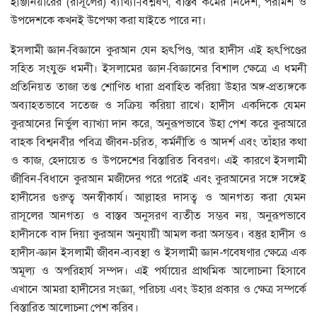
ইঞ্জিনিয়ারের (রাসূলের) ব্যাখ্যা-বিশ্লষণ, বাস্তব কর্মের নির্দেশ, পরামর্শ ও
উপদেশকে কখনই উপেক্ষা করা যাইতে পারে না।
ইসলামী জ্ঞান-বিজ্ঞানে কুরআন যেন হৃৎপিণ্ড, আর হাদীস এই হৃৎপিণ্ডের
সহিত সংযুক্ত ধমনী। ইসলামের জ্ঞান-বিজ্ঞানের বিশাল ক্ষেত্রে এ ধমনী
প্রতিনিয়ত তাজা তপ্ত শোণিত ধারা প্রবাহিত করিয়া উহার অঙ্গ-প্রত্যঙ্গকে
অব্যাহতভাবে সতেজ ও সক্রিয় করিয়া রাখে। হাদীস একদিকে যেমন
কুরআনের নির্ভুল ব্যাখ্যা দান করে, অনুরূপভাবে উহা পেশ করে কুরআরে
বাহক বিশ্বনবীর পবিত্র জীবন-চরিত, কর্মনীতি ও আদর্শ এবং তাঁহার কথা
ও কাজ, হেদায়েত ও উপদেশের বিস্তারিত বিবরণ। এই কারণে ইসলামী
জীবিন-বিধানে কুরআন মজীদের পরে পরেই এবং কুরআনের সঙ্গে সঙ্গেই
হাদীসের গুরুত্ব অনস্বীকার্য। আল্লাহর দাসত্ব ও আনগত্য করা যেমন
রাসূলের আনগত্য ও বাস্তব অনুসরণ ব্যতীত সম্ভব নয়, অনুরূপভাবে
হাদীসকে বাদ দিয়া কুরআন অনুযায়ী আমল করা অসম্ভব। বস্তুর হাদীস ও
হাদীস-জ্ঞান ইসলামী জীবন-ব্যবস্থা ও ইসলামী জ্ঞান-গবেষণার ক্ষেত্রে এক
অমূল্য ও অপরিহার্য সম্পদ। এই পর্যায়ের প্রাথমিক আলোচনা হিসাবে
এখানে আমরা হাদীসের সংজ্ঞা, পরিচয় এবং উহার প্রকার ও ক্ষেত্র সম্পর্কে
বিস্তারিত আলোচনা পেশ করিব।