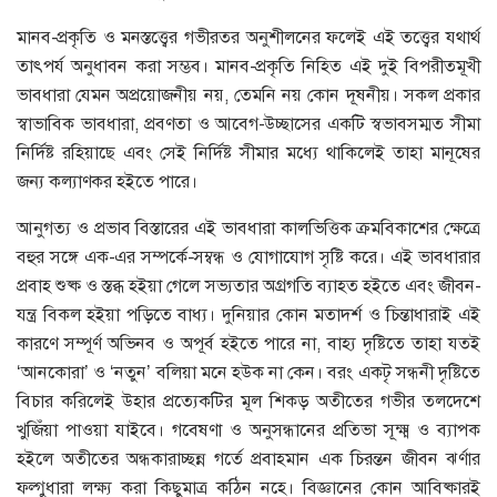
মানব-প্রকৃতি ও মনস্তত্ত্বের গভীরতর অনুশীলনের ফলেই এই তত্ত্বের যথার্থ
তাৎপর্য অনুধাবন করা সম্ভব। মানব-প্রকৃতি নিহিত এই দুই বিপরীতমূখী
ভাবধারা যেমন অপ্রয়োজনীয় নয়, তেমনি নয় কোন দূষনীয়। সকল প্রকার
স্বাভাবিক ভাবধারা, প্রবণতা ও আবেগ-উচ্ছাসের একটি স্বভাবসম্মত সীমা
নির্দিষ্ট রহিয়াছে এবং সেই নির্দিষ্ট সীমার মধ্যে থাকিলেই তাহা মানূষের
জন্য কল্যাণকর হইতে পারে।
আনুগত্য ও প্রভাব বিস্তারের এই ভাবধারা কালভিত্তিক ক্রমবিকাশের ক্ষেত্রে
বহুর সঙ্গে এক-এর সম্পর্কে-সম্বন্ধ ও যোগাযোগ সৃষ্টি করে। এই ভাবধারার
প্রবাহ শুষ্ক ও স্তব্ধ হইয়া গেলে সভ্যতার অগ্রগতি ব্যাহত হইতে এবং জীবন-
যন্ত্র বিকল হইয়া পড়িতে বাধ্য। দুনিয়ার কোন মতাদর্শ ও চিন্তাধারাই এই
কারণে সম্পূর্ণ অভিনব ও অপূর্ব হইতে পারে না, বাহ্য দৃষ্টিতে তাহা যতই
‘আনকোরা’ ও ‘নতুন’ বলিয়া মনে হউক না কেন। বরং একটৃ সন্ধনী দৃষ্টিতে
বিচার করিলেই উহার প্রত্যেকটির মূল শিকড় অতীতের গভীর তলদেশে
খুজিঁয়া পাওয়া যাইবে। গবেষণা ও অনুসন্ধানের প্রতিভা সূক্ষ্ম ও ব্যাপক
হইলে অতীতের অন্ধকারাচ্ছন্ন গর্তে প্রবাহমান এক চিরন্তন জীবন ঝর্ণার
ফল্গুধারা লক্ষ্য করা কিছুমাত্র কঠিন নহে। বিজ্ঞানের কোন আবিষ্কারই