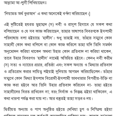
আল্লামা আ-লুসী লিখিয়াছেনঃ
‘নিয়ামত অর্থ কুরআন’ এ কথা অনেকেই বর্ণনা করিয়াছেন।]
এই দৃষ্টিতেই হযরত মুহাম্মদ (স) নবী ও রাসূল হিসাবে যে সকল কথা
বলিয়াছেন ও যে সব কাজ করিয়াছেন, তাহার ভাষাগত বিবরণকে ইসলামী
পরিবাষায় বলা হইয়াছে ‘হাদীস’। শুধু তাহাই নয়, তাঁহার সম্মুখে কোন
সাহাবী কোন কথা বলিলে বা কোন কাজ করিলে তাহা যদি তিনি সমর্থন
অনুমোদন করিয়া থাকেন অথবা উহার কোন প্রতিবাদ না করিয়া থাকেন,
তাবে উহার বিবরণও ‘হাদীস’ নামেই অভিহিত হইবে। কেনন্ নবী করীম
(স) সত্য ও ন্যায়ের প্রচার, প্রতিষ্ঠা এবং সকল অন্যায় ও মিথ্যার প্রতিবাদ
ও প্রতিরোধ করার দায়িত্ব লইয়াই দুনিয়ায় আগমন করিয়াছিলেন। তাঁহার
সম্মুখে কোন মিথ্যা ইসলাম বিরোধী-ইসলামী ভাবধারার বিপরীত-উক্তি বা
কাজ করা হইবে আর তিনি উহার প্রতিবাদ করিবেন না- তাহা হইতে
সাহাবীদের বিরত রাখিবেন না; বরং নির্বাক ও নিস্তব্ধ হইয়া থাকিবেন, এ
কথা ধারণা পর্যন্ত করা যায় না। আর বস্তুতই তাহা সম্ভবও নয়।
দ্বিতীয়ত অন্যায় ও পাপ অনুষ্ঠিত হইতে দেখিয়া চুপ ও নিষ্ত্রিুয় হইয়া