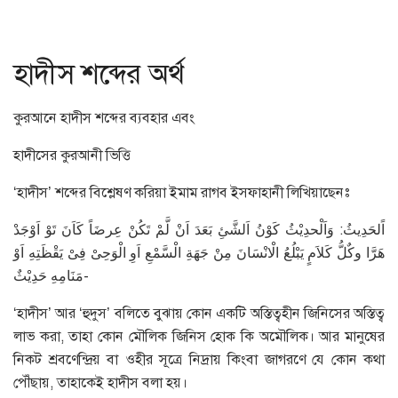
হাদীস শব্দের অর্থ
কুরআনে হাদীস শব্দের ব্যবহার এবং
হাদীসের কুরআনী ভিত্তি
‘হাদীস’ শব্দের বিশ্লেষণ করিয়া ইমাম রাগব ইসফাহানী লিখিয়াছেনঃ
اًلحَدِيثُ: وَاَلْحدِيْثُ كَوْنُ اَلشَّئِ بَعَدَ اَنْ لَّمْ تَكُنْ عِرضَاً كَاَنَ تَوْ اَوْجَدْ
هَرَّا وكٌلُّ كَلاَمٍ يَبْلُعُ الْانْسَانَ مِنْ جَهَةِ الْسَّمْعِ اَوِ الْوَحِىْ فِىْ يَقْظَتِهِ اَوْ
مَنَامِهِ حَدِيْثٌ-
‘হাদীস’ আর ‘হুদুস’ বলিতে বুঝায় কোন একটি অস্তিত্বহীন জিনিসের অস্তিত্ব
লাভ করা, তাহা কোন মৌলিক জিনিস হোক কি অমৌলিক। আর মানুষের
নিকট শ্রবণেন্দ্রিয় বা ওহীর সূত্রে নিদ্রায় কিংবা জাগরণে যে কোন কথা
পৌঁছায়, তাহাকেই হাদীস বলা হয়।