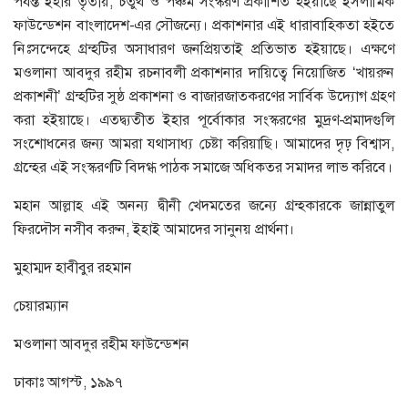
পর্যন্ত ইহার তৃতীয়, চতুর্থ ও পঞ্চম সংস্করণ প্রকাশিত হইয়াছে ইসলামিক
ফাউন্ডেশন বাংলাদেশ-এর সৌজন্যে। প্রকাশনার এই ধারাবাহিকতা হইতে
নিঃসন্দেহে গ্রন্হটির অসাধারণ জনপ্রিয়তাই প্রতিভাত হইয়াছে। এক্ষণে
মওলানা আবদুর রহীম রচনাবলী প্রকাশনার দায়িত্বে নিয়োজিত ‘খায়রুন
প্রকাশনী’ গ্রন্হটির সুষ্ঠ প্রকাশনা ও বাজারজাতকরণের সার্বিক উদ্যোগ গ্রহণ
করা হইয়াছে। এতদ্ব্যতীত ইহার পূর্বোকার সংস্করণের মুদ্রণ-প্রমাদগুলি
সংশোধনের জন্য আমরা যথাসাধ্য চেষ্টা করিয়াছি। আমাদের দৃঢ় বিশ্বাস,
গ্রন্হের এই সংস্করণটি বিদগ্ধ পাঠক সমাজে অধিকতর সমাদর লাভ করিবে।
মহান আল্লাহ এই অনন্য দ্বীনী খেদমতের জন্যে গ্রন্হকারকে জান্নাতুল
ফিরদৌস নসীব করুন, ইহাই আমাদের সানুনয় প্রার্থনা।
মুহাম্মদ হাবীবুর রহমান
চেয়ারম্যান
মওলানা আবদুর রহীম ফাউন্ডেশন
ঢাকাঃ আগস্ট, ১৯৯৭