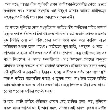
এমন নহে, যাহার বীজ পূর্ববর্তী কোন আবিষ্কার-উদ্ভাবনীর ক্ষেত্রে হইতে
সঞ্চারিত নয়। সভ্যতা সংষ্কৃতি এই উত্তুংগ প্রাসাদ আদিম প্রাচীনত্বের
ধ্বংসস্তূপের উপরই দণ্ডায়ামন, তাহাতে সন্দেহ নাই।
এই কারণে দুনিয়ার কোন সংস্কৃতিবান জাতিই স্বীয় অতীতের সহিত সম্পর্ক
ছিন্ন করিয়া দীর্ঘকাল বাচিঁয়া থাকিতে পারে না। অতীতকাল জাতিকে একটি
দৃঢ় ভিত্তিই দেয় না, ভবিষ্যতের চলার পথে দান করে বহুবিধ বাস্তব
অভিজ্ঞতা-সঞ্জাত জ্ঞান-পাথেয়। অতীতের ভূল-ভ্রান্তি, পদস্থলন ও ঘাত –
প্রতিঘান তাহাকে অধিকতর সতর্ক করিয়া তোলে। কিন্তু সেই জন্য জাতির
মধ্যে নিরপেক্ষ ও উদার মননশীলতা এবং উপদেশ গ্রহণের অনুকূল
মানবিক অবস্থা বর্তমান থাকা একান্তই আবশ্যক। ইতিহাস অধ্যয়নের গুরুত্ব
এই দৃষ্টিতেই অনুধাবনীয়। ইহার সাহায্যে অতীতকে বর্তমানের পাশাপাশি
স্হাপন করিয়া পারস্পরিক যাচাই ও তুলনা করা এবং উহা হইতে অর্জিত
জ্ঞান-আলোকে অজ্ঞাত ভবিষ্যতের তিমিরাচ্ছন্ন দিগন্তকে উদ্ভাসিত করিয়া
তোলা প্রত্যেক জাতির পক্ষেই সহজ।
উপরন্তু একটি জাতির ইতিহাস কেবল সেই জাতির জন্য। নয়, দুনিয়ার
সকল মানব জাতির জন্যই তাহা অমূল্য সম্পদ। এই কারণে কুরআন মজীদ