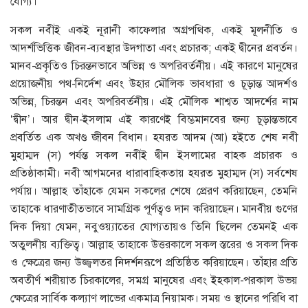
যোগ্য।
সকল নবীই একই নূরানী কাফেলার অগ্রপথিক, একই মূলনীতি ও
আদর্শভিত্তিক জীবন-ব্যবস্থার উদগাতা এবং প্রচারক; একই দ্বীনের প্রবর্তন।
মানব-প্রকৃতিও চিরন্তনভাবে অভিন্ন ও অপরিবর্তনীয়। এই কারণে মানুষের
প্রয়োজনীয় পথ-নির্দেশ এবং উহার মৌলিক ভাবধারা ও চূড়ান্ত আদর্শও
অভিন্ন, চিরন্তন এবং অপরিবর্তনীয়। এই মৌলিক শাশ্বত আদর্শের নাম
‘দ্বীন’। আর দ্বীন-ইসলাম এই কারণেই বিম্ভমানবের জন্য চূড়ান্তভাবে
প্রবর্তিত এক অখণ্ড জীবন বিধান। হযরত আদম (আ) হইতে শেষ নবী
মুহাম্মদ (স) পর্যন্ত সকল নবীই দ্বীন ইসলামের বাহক প্রচারক ও
প্রতিষ্ঠাকামী। নবী আগমনের ধারাবাহিকতায় হযরত মুহাম্মদ (স) সর্বশেষ
পর্যায়। আল্লাহ তাঁহাকে যেমন সকলের শেষে প্রেরণ করিয়াছেন, তেমনি
তাহাকে ধারণাতীতভাবে সামগ্রিক পূর্ণত্বও দান করিয়াছেন। মানবীয় গুণের
দিক দিয়া যেমন, নবুওয়্যাতের যোগ্যতায়ও তিনি ছিলেন তেমনই এক
অতুলনীয় ব্যক্তিত্ব। আল্লাহ তাহাকে উত্তরকালে সকল স্তরের ও সকল দিক
ও ক্ষেত্রের জন্য উজ্জ্বলতর নিদর্শনরূপে প্রতিষ্ঠিত করিয়াছেন। তাঁহার প্রতি
অবতীর্ণ শরীয়াত চিরকালের, সমগ্র মানুষের এবং ইহকাল-পরকাল উভয়
ক্ষেত্রের সার্বিক কল্যাণ লাভের একমাত্র নিয়ামক। সময় ও স্থানের পরিধি বা