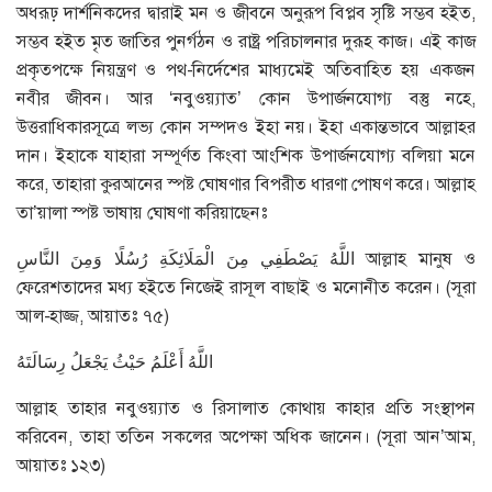
অধরূঢ় দার্শনিকদের দ্বারাই মন ও জীবনে অনুরূপ বিপ্লব সৃষ্টি সম্ভব হইত,
সম্ভব হইত মৃত জাতির পুনর্গঠন ও রাষ্ট্র পরিচালনার দুরূহ কাজ। এই কাজ
প্রকৃতপক্ষে নিয়ন্ত্রণ ও পথ-নির্দেশের মাধ্যমেই অতিবাহিত হয় একজন
নবীর জীবন। আর ‘নবুওয়্যাত’ কোন উপার্জনযোগ্য বস্তু নহে,
উত্তরাধিকারসূত্রে লভ্য কোন সম্পদও ইহা নয়। ইহা একান্তভাবে আল্লাহর
দান। ইহাকে যাহারা সম্পূর্ণত কিংবা আংশিক উপার্জনযোগ্য বলিয়া মনে
করে, তাহারা কুরআনের স্পষ্ট ঘোষণার বিপরীত ধারণা পোষণ করে। আল্লাহ
তা’য়ালা স্পষ্ট ভাষায় ঘোষণা করিয়াছেনঃ
اللَّهُ يَصْطَفِي مِنَ الْمَلَائِكَةِ رُسُلًا وَمِنَ النَّاسِ আল্লাহ মানুষ ও
ফেরেশতাদের মধ্য হইতে নিজেই রাসূল বাছাই ও মনোনীত করেন। (সূরা
আল-হাজ্জ, আয়াতঃ ৭৫)
اللَّهُ أَعْلَمُ حَيْثُ يَجْعَلُ رِسَالَتَهُ
আল্লাহ তাহার নবুওয়্যাত ও রিসালাত কোথায় কাহার প্রতি সংস্থাপন
করিবেন, তাহা ততিন সকলের অপেক্ষা অধিক জানেন। (সূরা আন’আম,
আয়াতঃ ১২৩)