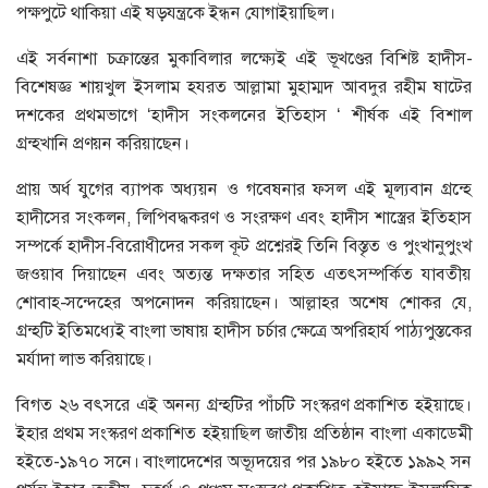
পক্ষপুটে থাকিয়া এই ষড়যন্ত্রকে ইন্ধন যোগাইয়াছিল।
এই সর্বনাশা চক্রান্তের মুকাবিলার লক্ষ্যেই এই ভূখণ্ডের বিশিষ্ট হাদীস-
বিশেষজ্ঞ শায়খুল ইসলাম হযরত আল্লামা মুহাম্মদ আবদুর রহীম ষাটের
দশকের প্রথমভাগে ‘হাদীস সংকলনের ইতিহাস ‘ শীর্ষক এই বিশাল
গ্রন্হখানি প্রণয়ন করিয়াছেন।
প্রায় অর্ধ যুগের ব্যাপক অধ্যয়ন ও গবেষনার ফসল এই মূল্যবান গ্রন্হে
হাদীসের সংকলন, লিপিবদ্ধকরণ ও সংরক্ষণ এবং হাদীস শাস্ত্রের ইতিহাস
সম্পর্কে হাদীস-বিরোধীদের সকল কূট প্রশ্নেরই তিনি বিস্তৃত ও পুংখানুপুংখ
জওয়াব দিয়াছেন এবং অত্যন্ত দক্ষতার সহিত এতৎসম্পর্কিত যাবতীয়
শোবাহ-সন্দেহের অপনোদন করিয়াছেন। আল্লাহর অশেষ শোকর যে,
গ্রন্হটি ইতিমধ্যেই বাংলা ভাষায় হাদীস চর্চার ক্ষেত্রে অপরিহার্য পাঠ্যপুস্তকের
মর্যাদা লাভ করিয়াছে।
বিগত ২৬ বৎসরে এই অনন্য গ্রন্হটির পাঁচটি সংস্করণ প্রকাশিত হইয়াছে।
ইহার প্রথম সংস্করণ প্রকাশিত হইয়াছিল জাতীয় প্রতিষ্ঠান বাংলা একাডেমী
হইতে-১৯৭০ সনে। বাংলাদেশের অভ্যূদয়ের পর ১৯৮০ হইতে ১৯৯২ সন