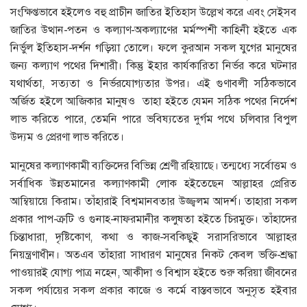
সংক্ষিপ্তভাবে হইলেও বহু প্রাচীন জাতির ইতিহাস উল্লেখ করে এবং সেইসব
জাতির উত্থান-পতন ও কল্যাণ-অকল্যাণের মর্মস্পশী কাহিনী হইতে এক
নির্ভুল ইতিহাস-দর্শন গড়িয়া তোলে। ফলে কুরআন সকল যুগের মানুষের
জন্য কল্যাণ পথের দিশারী। কিন্তু ইহার কার্যকারিতা নির্ভর করে ঘটনার
যথার্থতা, সত্যতা ও নির্ভরযোগ্যতার উপর। এই গুণাবলী সঠিকভাবে
অর্জিত হইলে আজিকার মানুষও তাহা হইতে যেমন সঠিক পথের নির্দেশ
লাভ করিতে পারে, তেমনি পারে ভবিষ্যতের দুর্গম পথে চলিবার বিপুল
উদ্যম ও প্রেরণা লাভ করিতে।
মানুষের কল্যাণকামী ব্যক্তিদের বিভিন্ন শ্রেণী রহিয়াছে। তন্মধ্যে সর্বোত্তম ও
সর্বাধিক উন্নতমানের কল্যাণকামী লোক হইতেছেন আল্লাহর প্রেরিত
আম্বিয়ায়ে কিরাম। তাঁহারাই বিশ্বমানবতার উজ্জ্বলম আদর্শ। তাহারা সকল
প্রকার পাপ-ক্রটি ও গুনাহ-নাফরমানীর কলুষতা হইতে চিরমুক্ত। তাঁহাদের
চিন্তাধারা, দৃষ্টিকোণ, কথা ও কাজ-সবকিছুই সরাসরিভাবে আল্লাহর
নিয়ন্ত্রণাধীন। অতএব তাঁহারা সাধারণ মানুষের নিকট কেবল ভক্তি-শ্রদ্ধা
পাওয়ারই যোগ্য পাত্র নহেন, আকীদা ও বিশ্বাস হইতে শুরু করিয়া জীবনের
সকল পর্যায়ের সকল প্রকার কাজে ও কর্মে বাস্তবভাবে অনুসৃত হইবার