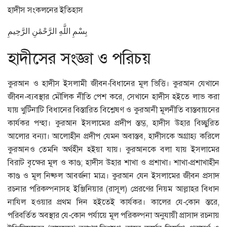
হাদীস সংকলনের ইতিহাস
بِسْمِ اللَّهِ الرَّحْمَٰنِ الرَّحِيمِ
হাদীসের সংজ্ঞা ও পরিচয়
কুরআন ও হাদীস ইসলামী জীবন-বিধানের মূল ভিত্তি। কুরআন যেখানে
জীবন-ব্যবস্থার মৌলিক নীতি পেশ করে, সেখানে হাদীস হইতে লাভ করা
যায় খুটিঁনাটি বিধানের বিস্তারিত বিশ্লেষণ ও কুরআনী মূলনীতি বাস্তবায়নের
কার্যকর পন্হা। কুরআন ইসলামের প্রদীপ স্তম্ভ, হাদীস উহার বিচ্ছুরিত
আলোর বন্যা। আলোহীন প্রদীপ যেমন অবাস্তব, হাদীসকে অগ্রাহ্য করিলে
কুরআনও তেমনি অর্থহীন হইয়া যায়। কুরআনকে বলা যায় ইসলামের
বিরাট বৃক্ষের মূল ও কাণ্ড; হাদীস উহার শাখা ও প্রশাখা। শাখা-প্রশাখাহীন
কাণ্ড ও মূল নিষ্ফল আবর্জনা মাত্র। কুরআন যেন ইসলামের জীবন প্রসাদ
রচনার পরিকল্পনাসহ ইঞ্জিনিয়ার (রাসূল) প্রেরণের নিয়ম আল্লাহর বিধান
নাযিল হওয়ার প্রথম দিন হইতেই কার্যকর। কালের যে-কোন স্তরে,
পরিবর্তিত অবস্থার যে-কোন পর্যায়ে মূল পরিকল্পনা অনুযায়ী প্রাসাদ রচনায়