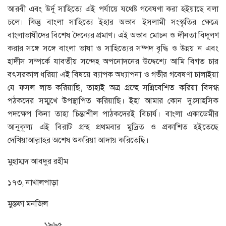
আরবী এবং উর্দু সাহিত্যে এই পর্যায়ে যথেষ্ট গবেষণা করা হইয়াছে বলা
চলে। কিন্তু বাংলা সাহিত্যে ইহার অভাব ইসলামী সংস্কৃতির ক্ষেত্রে
বাংলাভাষীদের বিশেষ দৈন্যের প্রমাণ। এই অভাব মোচন ও দীনতা বিদূলণ
করার সঙ্গে সঙ্গে বাংলা ভাষা ও সাহিত্যের সম্পদ বৃদ্ধি ও উন্নয় ন এবং
হাদীস সম্পর্কে যাবতীয় সন্দেহ অপনোদনের উদ্দেশ্যে আমি বিগত চার
বৎসরকাল ধরিয়া এই বিষয়ে ব্যাপক অধ্যাপনা ও গভীর গবেষণা চালাইয়া
যে ফসল লাভ করিয়াছি, তাহাই অত্র গ্রন্হে সন্নিবেশিত করিয়া বিদগ্ধ
পঠকদের সম্মুখে উপস্থাপিত করিয়াছি। ইহা আমার কোন দুঃসাহসিক
পদক্ষেপ কিনা তাহা চিন্তাশীল পাঠকদেরই বিচার্য। বাংলা একাডেমীর
আনুকূল্য এই বিরাট গ্রন্হ প্রথমবার মুদ্রিত ও প্রকাশিত হইতেছে
দেখিয়াআল্লাহর অশেষ শুকরিয়া আদায় করিতেছি।
মুহাম্মদ আবদুর রহীম
১৭৩, নাখালপাড়া
মুস্তফা মনজিল
…………..১৯৬৫