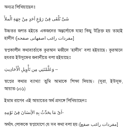
অন্যত্র লিখিয়াছেনঃ
شَىَّ ىُلْقَى فِىْ رَوْعٍ اَحَدٍ مِنْ جِهَةِ الْملأَ
উচ্চতর জগত হইতে একজনের অন্তর্লোকে যাহা কিছু উদ্রিক্ত হয় তাহাই
হাদীস।[مفردات راغب اصفهانى صفحه]
স্বপ্নকালীন কথাবার্তাকে কুরআন মজীদে ‘হাদীস’ বলা হইয়াছে। কুরআনে
হযরত ইউসুফের জবানীতে বলা হইয়াছেঃ
وَعَلَّمْتَنِي مِن تَأْوِيلِ الْأَحَادِيثِ –
স্বপ্নের কথার ব্যাখ্যা তুমি আমাকে শিক্ষা দিয়াছ। (সুরা, ইউসূফ,
আয়াত-১০১)
ইমাম রাগেব এই আয়াতের অর্থ প্রসঙ্গে লিখিয়াছেনঃ
اَىْ مَا يحَدِّثُ بِهِ الأِنسَانَ فِىْ نَوْمِهِ-
অর্থাৎ লোককে স্বপ্নযোগে যে সব কথা বলা হয়।[مفردات راغب صفع]