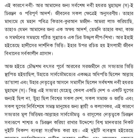
এই কারণে নবী- আর আমাদের জন্য সর্বশেষ নবী হযরত মুহাম্মদ (স)-ই
চিরন্তন ও পরিপূর্ণ আদর্শ। জীবনের সকল ক্ষেত্রেই অনুসরণীয়। তাহার
মাধ্যমে যে মহান পবিত্র কিতাব-কুরআন মজীদ- আমরা লাভ করিয়াছি,
তাহাও যেমন আমাদের জন্য এক অক্ষয় আদর্শ, তেমনি তাহার কথা, কাজ
ও সমর্থনের সমন্বয়ে গঠিত সুন্নাতও এক চির উজ্জ্বল দীপ-শিখা। আর ইহাই
হইতেছে হাদীসের দার্শনিক ভিত্তি। ইহার উপর রচিত হয় ইসলামী জীবন
বিধানের সর্বকালীন প্রাসাদ।
আজ হইতে চৌদ্ধশথ বৎসর পূর্বে আরবের সরজমীনে যে সভ্যতার ভিত্তি
স্থাপিত হইয়াছিল, উহাতে সার্বভৌমত্যের একচ্ছত্র অধিপতি ছিলেন আল্লাহ
তা’য়ালা এবং উহার নেতৃত্বের আসনে সমাসীন ছিলেন সর্বষশষ নবী হযরত
মুহাম্মদ (স)। কিন্তু এই সভ্যতা যেহেতু কেবল একচি দেশ ও একটি যুগের
জন্যই ছিল না, উুহা ছিল বিশ্বের সকল দেশ, সকল সমাজ ও জাতি এবং
সকল যুগের নির্বিশেষে সমস্ত মানুষের জন্য স্থায়ী ও কল্যাণকর, এই কারণে
সভ্যতার মূল ভিত্তিদ্বয়-আল্লাহর সার্বভৌমত্ব ও রাসূলের নেতৃত্বকে চিরন্তন
সব্যরূপে শাশ্বত ও চিরন্তন করিয়া রাখার উদ্দেশ্যে বিশ্ব মানবতার নিকট
দুইটি বিকল্প ব্যবস্থা সংরক্ষিত করা হয়। এই দুইটি ব্যবস্থঅ হইতেছে