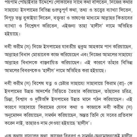
পয়গাম পৌঁছাইবার উদ্দেশ্যে লোকাদের সাথে কথা বলিতেন, নিজের কথার
সাহায্যে ইসলামের বিভিন্ন গুরুত্বপূর্ণ কথা, তথ্য ও তত্ত্বের ব্যাখ্যা দিতেন,
নিগূঢ় তত্থ্ব বুঝাইয়া দিতেন, বক্তৃতা ও ভাষণের মাধ্যমে আল্লাহর কিতাবের
ব্যাখ্যা ও বিশ্লেষণ করিতেন, এইজন্য তাহা ‘হাদীস’ নামে অভিহিত
হইয়াছে।
নবী করীম (স) নিজে ইসলামের যাবতীয় হুকুম আহকাম পাণ করিয়াছেন,
আল্লাহর বিধান মোতাবেক কাজ করিয়েছেন এবং নিজের আমলের সাহায্যে
আল্লাহর বিধানকে বাস্তবায়িত করিয়াছেন। এই কারণে তাঁহার বিভিন্ন
আমলের বিবরণকেও ‘হাদীস’ নামে অভিহিত করা হইয়াছে।
নবী করীম (স) বিশেষ যত্ন ও চেষ্টার সাহায্যে সাহাবায়ে কিরাম (রা)- কে
ইসলামের উন্নত আদর্শের ভিত্তিতে তৈয়ার করিয়াছেন, তাঁহাদের চরিত্র,
চিন্তা, বিশ্বাস ও দৃষ্টিভঙ্গি ইসলামের উন্নত মানে গঠন করিয়াছেন। এই
কারণে সাহাবায়ে কিরামের যেসব কথা ও কাজাকে নবী করীম (স)
অনুমোদন করিয়াছেন, সমর্থন করিয়াছেন, অন্তত তিনি যে সবের প্রতিবাদ
করেন নাই, তাহারও নাম দেওয়া হইয়াছে ‘হাদীস’।
এক কথায় রাসূলের কথা, কাজের বিবরণ ও সমর্থন-অনুমোদনকেই হাদীস