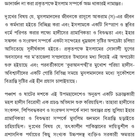
জ্ঞানার্জন না করা প্রকৃতপক্ষে ইসলাম সম্পর্কে অজ্ঞ থাকারই নামান্তর।
দুঃখের বিষয় যে, মুসলমানদের জীবনকে রাসূলে আকরাম (স)-এর জীবন
ও কর্মধারা হইতে বিচ্ছিন্ন করা এবং ইসলামকে একটি নিস্প্রাণ ও স্থবির
ধর্মে পরিণত করার লক্ষ্যে হাদীসের প্রামাণিকতা ও বিশুদ্ধতা এবং ইহার
সঙ্কলন ও সংরক্ষণ সম্পর্কে একটা সন্দেহের ধূম্রজাল সৃষ্টির অপচেষ্টা চলিয়া
আসিতেছে সুদীর্ঘকাল হইতে। প্রকৃতপক্ষে ইসলামের সোনালী যুগের
অবসানের পর ম’তাজেলা সম্প্রদায়ের উত্থানের মধ্য দিয়েই এই অপচেষ্টা
শুরু হইয়াছে এবং পরবর্তীকালে ‘কুরআনপন্হী’র মুখোশ পরিয়া হাদীস-
অবিশ্বাসীদের একটি গোষ্ঠি বিভিন্ন সময়ে মুসলমানদের মধ্যে সুকৌশলে
বিভ্রান্তি সৃষ্টির এই হীন প্রয়াস চালাইয়াছে।
পঞ্চাশ ও ষাটের দশকে এই উপমহাদেশেও অনুরূপ একটি চক্রান্তকারী
মহল হাদীস বিরোধী এক প্রচণ্ড অভিযান শুরু করিয়াছিল। তাহারা হাদীসের
সংকলন, লিপিবদ্ধকরণ ও সংরক্ষণ সম্পর্কে নানা অবান্তর প্রশ্ন তুলিয়া ইহার
প্রামাণিকতা ও বিশুদ্ধতা সম্পর্কে মুসলিম জনমনে বিভ্রান্তি ছড়াইতে
চাহিয়াছিল। দুঃখের বিষয় যে, তৎকালীন পাকিস্তানের দায়িত্বশীল ও
প্রশাসনিক পর্যায়ের কিছু সংখ্যক উচ্চপদস্থ ব্যক্তিও সরকারী ক্ষমতার