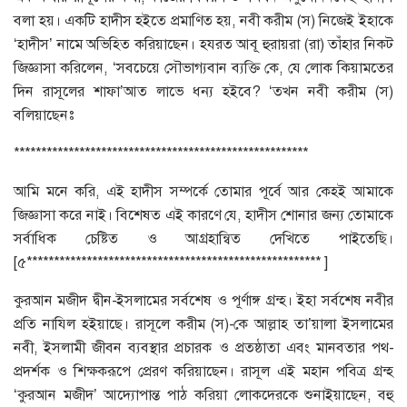
বলা হয়। একটি হাদীস হইতে প্রমাণিত হয়, নবী করীম (স) নিজেই ইহাকে
‘হাদীস’ নামে অভিহিত করিয়াছেন। হযরত আবূ হুরায়রা (রা) তাঁহার নিকট
জিজ্ঞাসা করিলেন, ‘সবচেয়ে সৌভাগ্যবান ব্যক্তি কে, যে লোক কিয়ামতের
দিন রাসূলের শাফা’আত লাভে ধন্য হইবে? ‘তখন নবী করীম (স)
বলিয়াছেনঃ
******************************************************
আমি মনে করি, এই হাদীস সম্পর্কে তোমার পূর্বে আর কেহই আমাকে
জিজ্ঞাসা করে নাই। বিশেষত এই কারণে যে, হাদীস শোনার জন্য তোমাকে
সর্বাধিক চেষ্টিত ও আগ্রহান্বিত দেখিতে পাইতেছি।
[৫****************************************************** ]
কুরআন মজীদ দ্বীন-ইসলামের সর্বশেষ ও পূর্ণাঙ্গ গ্রন্হ। ইহা সর্বশেষ নবীর
প্রতি নাযিল হইয়াছে। রাসূলে করীম (স)-কে আল্লাহ তা’য়ালা ইসলামের
নবী, ইসলামী জীবন ব্যবস্থার প্রচারক ও প্রতষ্ঠাতা এবং মানবতার পথ-
প্রদর্শক ও শিক্ষকরূপে প্রেরণ করিয়াছেন। রাসূল এই মহান পবিত্র গ্রন্হ
‘কুরআন মজীদ’ আদ্যোপান্ত পাঠ করিয়া লোকদেরকে শুনাইয়াছেন, বহু