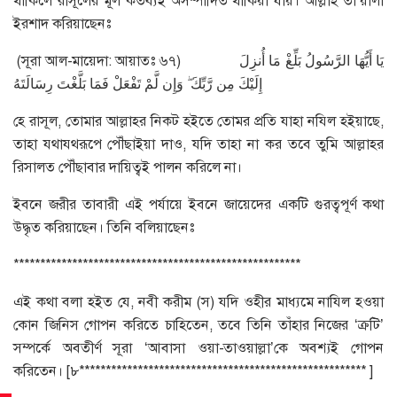
থাকিলে রাসূলের মূল কর্তব্যই অসম্পাদিত থাকিয়া যায়। আল্লাহ তা’য়ালা
ইরশাদ করিয়াছেনঃ
(সূরা আল-মায়েদা: আয়াতঃ ৬৭) يَا أَيُّهَا الرَّسُولُ بَلِّغْ مَا أُنزِلَ
إِلَيْكَ مِن رَّبِّكَ ۖ وَإِن لَّمْ تَفْعَلْ فَمَا بَلَّغْتَ رِسَالَتَهُ
হে রাসূল, তোমার আল্লাহর নিকট হইতে তোমর প্রতি যাহা নযিল হইয়াছে,
তাহা যথাযথরূপে পৌঁছাইয়া দাও, যদি তাহা না কর তবে তুমি আল্লাহর
রিসালত পৌঁছাবার দায়িত্বই পালন করিলে না।
ইবনে জরীর তাবারী এই পর্যায়ে ইবনে জায়েদের একটি গুরত্বপূর্ণ কথা
উদ্ধৃত করিয়াছেন। তিনি বলিয়াছেনঃ
******************************************************
এই কথা বলা হইত যে, নবী করীম (স) যদি ওহীর মাধ্যমে নাযিল হওয়া
কোন জিনিস গোপন করিতে চাহিতেন, তবে তিনি তাঁহার নিজের ‘ক্রটি’
সম্পর্কে অবতীর্ণ সূরা ‘আবাসা ওয়া-তাওয়াল্লা’কে অবশ্যই গোপন
করিতেন। [৮****************************************************** ]