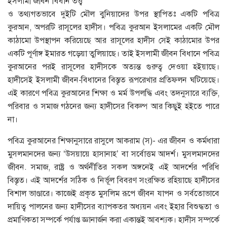
ইসলামী জীবন বিধান তত্ত্ব
ও তথ্যগতভাবে দুইটি মৌল বুনিয়াদের উপর স্থাপিতঃ একটি পবিত্র
কুরআন, অপরটি রাসূলের হাদীস। পবিত্র কুরআন ইসলামের একটি মৌল
কাঠামো উপস্থাপন করিয়েছে আর রাসূলের হাদীস সেই কাঠামোর উপর
একটি পূর্ণাঙ্গ ইমারত গড়েয়া তুলিয়াছে। তাই ইসলামী জীবন বিধানে পবিত্র
কুরআনের পরই রাসূলের হাদীসকে অত্যন্ত গুরুত্ব দেওয়া হইয়াছে।
হাদীসেই ইসলামী জীবন-বিধানের বিস্তৃত রূপরেখার প্রতিফলন ঘটিয়েছে।
এই কারণে পবিত্র কুরআনের শিক্ষা ও মর্ম উপলদ্ধি এবং তদনুসারে ব্যক্তি,
পরিবার ও সমাজ গঠনের জন্য হাদীসের বিকল্প আর কিছুই হইতে পারে
না।
পবিত্র কুরআনের শিক্ষানুসারে রাসুলে আকরাম (স)- এর জীবন ও কর্মধারা
মুসলমানদের জন্য ‘উসয়ায়ে হাসানাহ’ বা সর্বোত্তম আদর্শ। মুসলমানদের
জীবন. সমাজ, রাষ্ট্র ও অর্থনীতির সকল অঙ্গনেই এই আদর্শের পরিধি
বিস্তৃত। এই আদর্শের সঠিক ও নির্ভূল বিবরণ সংরক্ষিত রহিয়াছে হাদীসের
বিশাল ভাণ্ডারে। কাজেই প্রকৃত মুসলিম রূপে জীবন যাপন ও সর্বতোভাবে
দায়িত্ব পালনের জন্য হাদীসের ব্যাপকতর অধ্যয়ন এবং ইহার বিশুদ্ধতা ও
প্রমাণিকতা সম্পর্কে পর্যাপ্ত জ্ঞানার্জন করা একান্তই আবশ্যক। হাদীস সম্পর্কে