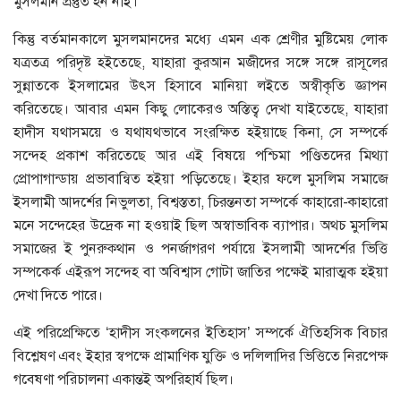
মুসলমান প্রস্তুত হন নাই।
কিন্তু বর্তমানকালে মুসলমানদের মধ্যে এমন এক শ্রেণীর মুষ্টিমেয় লোক
যত্রতত্র পরিদৃষ্ট হইতেছে, যাহারা কুরআন মজীদের সঙ্গে সঙ্গে রাসূলের
সুন্নাতকে ইসলামের উৎস হিসাবে মানিয়া লইতে অস্বীকৃতি জ্ঞাপন
করিতেছে। আবার এমন কিছু লোকেরও অস্তিত্ব দেখা যাইতেছে, যাহারা
হাদীস যথাসময়ে ও যথাযথভাবে সংরক্ষিত হইয়াছে কিনা, সে সম্পর্কে
সন্দেহ প্রকাশ করিতেছে আর এই বিষয়ে পশ্চিমা পণ্ডিতদের মিথ্যা
প্রোপাগান্ডায় প্রভাবান্বিত হইয়া পড়িতেছে। ইহার ফলে মুসলিম সমাজে
ইসলামী আদর্শের নিভুলতা, বিশ্বস্ততা, চিরন্তনতা সম্পর্কে কাহারো-কাহারো
মনে সন্দেহের উদ্রেক না হওয়াই ছিল অস্বাভাবিক ব্যাপার। অথচ মুসলিম
সমাজের ই পুনরুক্থান ও পনর্জাগরণ পর্যায়ে ইসলামী আদর্শের ভিত্তি
সম্পকের্ক এইরূপ সন্দেহ বা অবিশ্বাস গোটা জাতির পক্ষেই মারাত্মক হইয়া
দেখা দিতে পারে।
এই পরিপ্রেক্ষিতে ‘হাদীস সংকলনের ইতিহাস’ সম্পর্কে ঐতিহসিক বিচার
বিশ্লেষণ এবং ইহার স্বপক্ষে প্রামাণিক যুক্তি ও দলিলাদির ভিত্তিতে নিরপেক্ষ
গবেষণা পরিচালনা একান্তই অপরিহার্য ছিল।