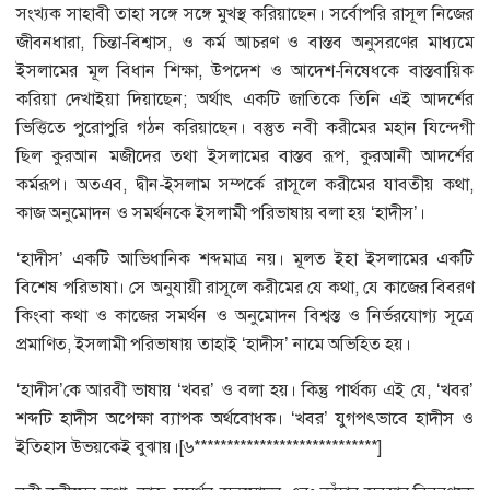
সংখ্যক সাহাবী তাহা সঙ্গে সঙ্গে মুখস্থ করিয়াছেন। সর্বোপরি রাসূল নিজের
জীবনধারা, চিন্তা-বিশ্বাস, ও কর্ম আচরণ ও বাস্তব অনুসরণের মাধ্যমে
ইসলামের মূল বিধান শিক্ষা, উপদেশ ও আদেশ-নিষেধকে বাস্তবায়িক
করিয়া দেখাইয়া দিয়াছেন; অর্থাৎ একটি জাতিকে তিনি এই আদর্শের
ভিত্তিতে পুরোপুরি গঠন করিয়াছেন। বস্তুত নবী করীমের মহান যিন্দেগী
ছিল কুরআন মজীদের তথা ইসলামের বাস্তব রূপ, কুরআনী আদর্শের
কর্মরূপ। অতএব, দ্বীন-ইসলাম সম্পর্কে রাসূলে করীমের যাবতীয় কথা,
কাজ অনুমোদন ও সমর্থনকে ইসলামী পরিভাষায় বলা হয় ‘হাদীস’।
‘হাদীস’ একটি আভিধানিক শব্দমাত্র নয়। মূলত ইহা ইসলামের একটি
বিশেষ পরিভাষা। সে অনুযায়ী রাসূলে করীমের যে কথা, যে কাজের বিবরণ
কিংবা কথা ও কাজের সমর্থন ও অনুমোদন বিশ্বস্ত ও নির্ভরযোগ্য সূত্রে
প্রমাণিত, ইসলামী পরিভাষায় তাহাই ‘হাদীস’ নামে অভিহিত হয়।
‘হাদীস’কে আরবী ভাষায় ‘খবর’ ও বলা হয়। কিন্তু পার্থক্য এই যে, ‘খবর’
শব্দটি হাদীস অপেক্ষা ব্যাপক অর্থবোধক। ‘খবর’ যুগপৎভাবে হাদীস ও
ইতিহাস উভয়কেই বুঝায়।[৬****************************]