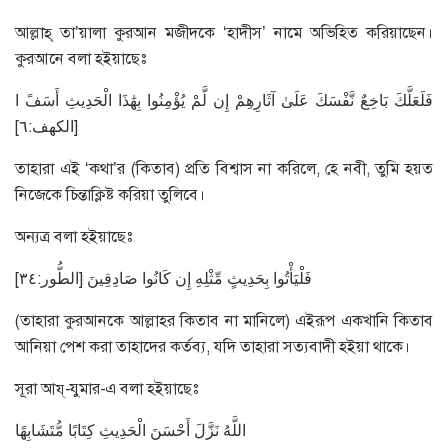
আল্লাহ্ তা’য়ালা কুরআন মজীদকে ‘হাদীস’ নামে অভিহিত করিয়াছেন।
কুরআনে বলা হইয়াছেঃ
فَلَعَلَّكَ بَاخِعٌ نَّفْسَكَ عَلَىٰ آثَارِهِمْ إِن لَّمْ يُؤْمِنُوا بِهَٰذَا الْحَدِيثِ أَسَفً ا
[الكهف:٦]
তাহারা এই ‘কথা’র (কিতাব) প্রতি বিশ্বাস না করিলে, হে নবী, তুমি হয়ত
নিজেকে চিন্তাক্লিষ্ট করিয়া তুলিবে।
অন্যত্র বলা হইয়াছেঃ
فَلْيَأْتُوا بِحَدِيثٍ مِّثْلِهِ إِن كَانُوا صَادِقِينَ [الطُّور:٣٤]
(তাহারা কুরআনকে আল্লাহর কিতাব না মানিলে) এইরূপ একখানি কিতাব
আনিয়া পেশ করা তাহাদের কর্তব্য, যদি তাহারা সত্যবাদী হইয়া থাকে।
সূরা আয্-যুমার-এ বলা হইয়াছেঃ
اللَّهُ نَزَّلَ أَحْسَنَ الْحَدِيثِ كِتَابًا مُّتَشَابِهًا