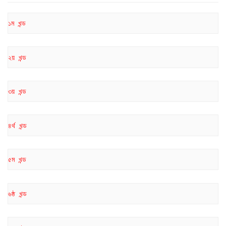
১ম খন্ড
২য় খন্ড
৩য় খন্ড
৪র্থ খন্ড
৫ম খন্ড
৬ষ্ঠ খন্ড