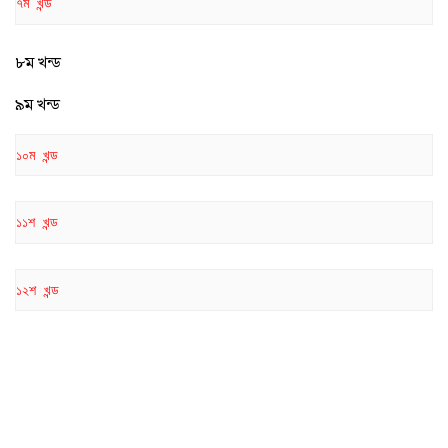
৭ম খন্ড
৮ম খন্ড
৯ম খন্ড
১০ম খন্ড
১১শ খন্ড
১২শ খন্ড