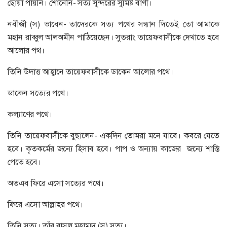
ছোঁয়া পায়নি। শোনেনি- সত্য সুন্দরের সুমিষ্ট বাণী।
নবীজী (স) ভাবেন- তাদেরকে সত্য পথের সন্ধান দিতেই তো আমাকে
মহান রাব্বুল আলঅমীন পাঠিয়েছেন। সুতরাং তায়েফবাসীকে দেখাতে হবে
আলোর পথ।
তিনি উদাত্ত আহ্বানে তায়েফবাসীকে ডাকেন আলোর পথে।
ডাকেন সত্যের পথে।
কল্যাণের পথে।
তিনি তায়েফবাসীকে বুছালেন- একদিন তোমরা মনে যাবে। কবরে যেতে
হবে। কৃতকর্মের জন্যে হিসাব হবে। পাপ ও অন্যায় কাজের জন্যে শাস্তি
পেতে হবে।
অতএব ফিরে এসো সত্যের পথে।
ফিরে এসো আল্লাহর পথে।
তিনি সত্য। তাঁর রাসূল মুহাম্মদ (স) সত্য।