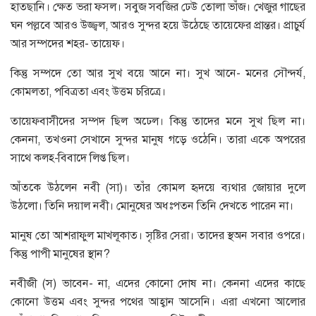
হাতছানি। ক্ষেত ভরা ফসল। সবুজ সবজির ঢেউ তোলা ভাঁজ। খেজুর গাছের
ঘন পল্লবে আরও উজ্জ্বল, আরও সুন্দর হয়ে উঠেছে তায়েফের প্রান্তর। প্রাচুর্য
আর সম্পদের শহর- তায়েফ।
কিন্তু সম্পদে তো আর সুখ বয়ে আনে না। সুখ আনে- মনের সৌন্দর্য,
কোমলতা, পবিত্রতা এবং উত্তম চরিত্রে।
তায়েফবাসীদের সম্পদ ছিল অঢেল। কিন্তু তাদের মনে সুখ ছিল না।
কেননা, তখওনা সেখানে সুন্দর মানুষ গড়ে ওঠেনি। তারা একে অপরের
সাথে কলহ-বিবাদে লিপ্ত ছিল।
আঁতকে উঠলেন নবী (সা)। তাঁর কোমল হৃদয়ে ব্যথার জোয়ার দুলে
উঠলো। তিনি দয়াল নবী। মোনুষের অধঃপতন তিনি দেখতে পারেন না।
মানুষ তো আশরাফুল মাখলূকাত। সৃষ্টির সেরা। তাদের স্থঅন সবার ওপরে।
কিন্তু পাপী মানুষের স্থান?
নবীজী (স) ভাবেন- না, এদের কোনো দোষ না। কেননা এদের কাছে
কোনো উত্তম এবং সুন্দর পথের আহ্বান আসেনি। এরা এখনো আলোর