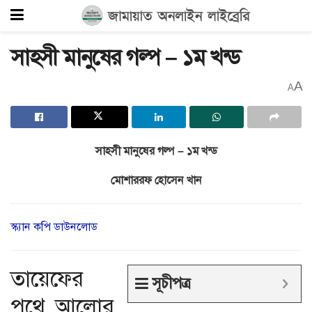
সাহসী মানুষের গল্প – ১ম খন্ড
A
A
সাহসী মানুষের গল্প – ১ম খন্ড
মোশাররফ হোসেন খান
স্ক্যান কপি ডাউনলোড
তায়েফের
সূচীপত্র
পথে আলোর