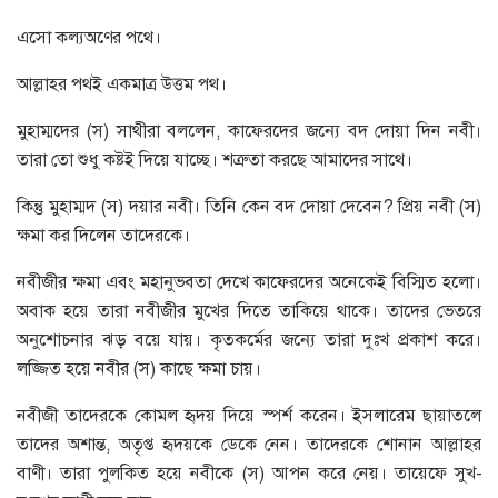
এসো কল্যঅণের পথে।
আল্লাহর পথই একমাত্র উত্তম পথ।
মুহাম্মদের (স) সাথীরা বললেন, কাফেরদের জন্যে বদ দোয়া দিন নবী।
তারা তো শুধু কষ্টই দিয়ে যাচ্ছে। শত্রুতা করছে আমাদের সাথে।
কিন্তু মুহাম্মদ (স) দয়ার নবী। তিনি কেন বদ দোয়া দেবেন? প্রিয় নবী (স)
ক্ষমা কর দিলেন তাদেরকে।
নবীজীর ক্ষমা এবং মহানুভবতা দেখে কাফেরদের অনেকেই বিস্মিত হলো।
অবাক হয়ে তারা নবীজীর মুখের দিতে তাকিয়ে থাকে। তাদের ভেতরে
অনুশোচনার ঝড় বয়ে যায়। কৃতকর্মের জন্যে তারা দুঃখ প্রকাশ করে।
লজ্জিত হয়ে নবীর (স) কাছে ক্ষমা চায়।
নবীজী তাদেরকে কোমল হৃদয় দিয়ে স্পর্শ করেন। ইসলারেম ছায়াতলে
তাদের অশান্ত, অতৃপ্ত হৃদয়কে ডেকে নেন। তাদেরকে শোনান আল্লাহর
বাণী। তারা পুলকিত হয়ে নবীকে (স) আপন করে নেয়। তায়েফে সুখ-