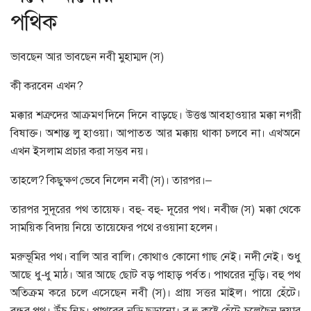
পথিক
ভাবছেন আর ভাবছেন নবী মুহাম্মদ (স)
কী করবেন এখন?
মক্কার শত্রুদের আক্রমণ দিনে দিনে বাড়ছে। উত্তপ্ত আবহাওয়ার মক্কা নগরী
বিষাক্ত। অশান্ত লু হাওয়া। আপাতত আর মক্কায় থাকা চলবে না। এখঅনে
এখন ইসলাম প্রচার করা সম্ভব নয়।
তাহলে? কিছুক্ষণ ভেবে নিলেন নবী (স)। তারপর।–
তারপর সুদূরের পথ তায়েফ। বহু- বহু- দূরের পথ। নবীজ (স) মক্কা থেকে
সাময়িক বিদায় নিয়ে তায়েফের পথে রওয়ানা হলেন।
মরুভূমির পথ। বালি আর বালি। কোথাও কোনো গাছ নেই। নদী নেই। শুধু
আছে ধু-ধু মাঠ। আর আছে ছোট বড় পাহাড় পর্বত। পাথরের নুড়ি। বহু পথ
অতিক্রম করে চলে এসেছেন নবী (স)। প্রায় সত্তর মাইল। পায়ে হেঁটে।
বন্ধুর পথ। উঁচু-নিচু। পাথরের নুড়ি ছড়ানো। ব হু কষ্টে হেঁটে চলেছৈন দয়ার