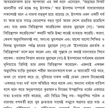
আবহমানকাল হতে আপনারা এর অর্থ শুনে এসেছেন, “আল্লাহর নিকট
মনোনীত ধর্ম হচ্ছে শুধু ইসলাম।” আর ইসলাম সম্পর্কে সাধারণভাবে
সকলেরই মনে এ ধারণা বদ্ধমূল হয়ে রয়েছে যে, ইসলাম এমন একটি ধর্ম
যা আজ হতে সাড়ে তেরোশত বছর পূর্বে আরব দেশে প্রচারিত হয়েছিল
এবং যার প্রথম ভিত্তিস্থাপন করেছিলেন হযরত মুহাম্মদ (সা)। “প্রথম
ভিত্তিস্থাপন করেছিলেন” কথাটি আমি ইচ্ছা করেই ব্যবহার করেছি। কারণ,
কেবল অমুসলিমগণই নয়, অসংখ্য মুসলমান এবং ভালো ভালো শিক্ষিত ও
বিদগ্ধ মুসলমান পর্যন্ত হযরত মুহাম্মদ (সা)-কে “ইসলামের প্রবর্তক ও
ভিত্তিস্থাপক” বলে মনে করেন এবং বই পুস্তকে সে কথাই নানাভাবে লিখে
থাকেন। তাদের বিশ্বাস হযরত মুহাম্মদ (সা)-ই ইসলামের সর্বপ্রথম প্রচারক
দুনিয়াতে তিনিই তার প্রথম ভিত্তিস্থাপন করেছেন। এজন্যই একজন
অমুসলিম ব্যক্তি কুরআন শরীফ অধ্যয়নকালে যখন এ আয়াতটি পাঠ করে,
তখন সে ধারণা করে যে, দুনিয়ার সকল ধর্মই যেমন কেবল নিজেকেই
‘একমাত্র সত্য ধর্ম’ বলে অভিহিত করে থাকে এবং অন্যান্য ধর্মকে বাতিল
বলে মনে করে অনুরূপভাবে কুরআনও নিজের উপস্থাপিত ধর্মের একমাত্র
সত্য হওয়ার দাবি করেছে, এটা বিচিত্র কিছু নয়। অমুসলিম পাঠক এ
ধারণার বশবর্তী হয়ে খুব দ্রুততার সাথেই সম্মুখে অগ্রসর হয়ে যায় এ