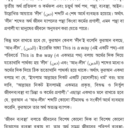
তৃতীয় অর্থ প্রতিফল ও কর্মফল এবং চতুর্থ অর্থ পথ, পন্থা, ব্যবস্থা, আইন।
উল্লেখিত আয়াতে ‘দীন’ (دين) শব্দটি এ শেষ অর্থে ব্যবহৃত হয়েছে। অর্থাৎ
‘দীন’ শব্দের অর্থ জীবন যাপনের পন্থা কিংবা কর্মের প্রণালী, এমন পন্থা বা
প্রণালী যা মানুষের জীবনে অনুসরণ করা যেতে পারে।
কিন্তু মনে রাখতে হবে যে, কুরআন কেবল ‘দীন’ই বলেনি কুরআন বলছে,
‘আদ্‌-দীন’, (الدين)। ইংরেজি ভাষা This is a way (এই একটি পথ)-এর
পরিবর্তে This is the way (এ একমাত্র পথ) বলায় অর্থের দিক দিয়ে
যতোখানি পার্থক্য হয় ‘দীন’ (دين) এবং ‘আদ্‌-দীন’ (الدين) শব্দের মধ্যেও
অর্থের দিক দিয়ে ঠিক ততোখানি পাথর্ক্য হয়ে থাকে। অর্থাৎ কুরআন একথা
বলছে না যে, “ইসলাম আল্লাহর নিকট একটি (মনোনীত) ধর্ম” বরং তার
দাবি, “আল্লাহর নিকট ইসলামই একমাত্র প্রকৃত, বিশুদ্ধ ও নির্ভুল
জীবনব্যবস্থা বা চিন্তা ও কর্মের প্রণালী।” এছাড়া একথাও মনে রাখতে হবে
যে, কুরআন এ ‘আদ্‌-দীন’ শব্দটি কোনো সীমাবদ্ধ ও সংকীর্ণ অর্থে ব্যবহার
করেনি, কুরআনে তার অর্থ অত্যন্ত ব্যাপক।
‘জীবন ব্যবস্থা’ বলতে জীবনের বিশেষ কোনো দিক বা বিশেষ কোনো
বিভাগের ব্যবস্থা বুঝায় না, তার অর্থ সমগ্র জীবনের পরিপূর্ণ ব্যবস্থা-