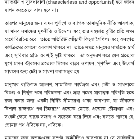
নীতিহীন ও সুবিধাবাদী (characterless and opportunist) হয়ে জীবন
যাপন করতে সে বাধ্য হবে না।
তারপর মানুষের জন্য এমন পূর্ণাংগ ও ব্যাপক তামাদ্দুনিক নীতি আবশ্যক,
যা মানব সমাজের মূলনীতি ও উদ্দেশ্য এবং তার সহজাত বৃত্তির প্রতি লক্ষ্য
রেখে বিরচিত হবে। তাতে অতিরিক্ত গোঁড়ামী কিংবা শৈথিল্য এবং অসংগত
কার্যক্রমের কোনো অবকাশ থাকবে না। তাতে সমগ্র মানুষের সামগ্রিক স্বার্থ
এবং সুবিধার প্রতি অবশ্যই দৃষ্টি থাকবে। তা অনুসরণ করে যেন প্রত্যেক
যুগে মানব জীবনের প্রত্যেক দিকের বাস্তব রূপায়ন, পূণর্গঠন এবং উৎকর্ষ
সাধনের জন্য চেষ্টা ও সাধনা করা সম্ভব হয়।
মানুষের ব্যক্তিগত আচরণ, সামাজিক কার্যক্রম এবং চেষ্টা ও সাধনাকে
বিশুদ্ধ ও নির্ভুল পথে পরিচালনা এবং ভ্রান্ত পথের মারাত্মক পরিণতি হতে
রক্ষা করার জন্য একটা নির্দিষ্ট সীমারেখা থাকা আবশ্যক, যা জীবনের
বিশাল রাজপথে পথ চিহ্নরূপে প্রত্যেক মোড়ে, প্রত্যেক চৌমাথায় এবং
সংকট ক্ষেত্রে তাকে সজাগ ও সচেতন করে দিবে এবং বলতে পারবে যে,
তোমার পথ ঐদিকে নয়, এদিকে।
মানুষের জন্য কতকগুলো সুস্পষ্ট কর্মনীতিও আবশ্যক যা সে সার্বজনীন