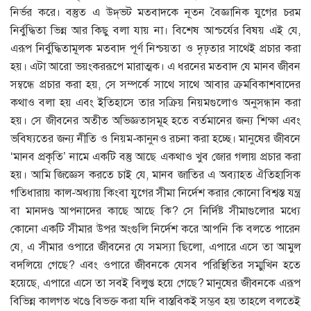
নির্ভর করে। বস্তুত এ উদ্‌ভট মতবাদকে নূতন বৈজ্ঞানিক যুগের চরম
নির্বুদ্ধিতা ভিন্ন আর কিছু বলা যায় না। বিশেষ আশ্চর্যের বিষয় এই যে,
এরূপ নির্বুদ্ধিতামূলক মতবাদ পূর্ণ নিশ্চয়তা ও দৃঢ়তার সাথেই প্রচার করা
হয়। এটা আরো ভয়ংকররূপে মারাত্মক। এ ধরনের মতবাদ যে মানব জীবন
সম্বন্ধে প্রচার করা হয়, সে সম্পর্কে সাথে সাথে আবার ক্রমবিকাশবাদের
কথাও বলা হয় এবং ইতিহাসে তার সক্রিয় নিয়মগুলোও অনুসন্ধান করা
হয়। সে জীবনের অতীত অভিজ্ঞতাসমূহ হতে বর্তমানের জন্য শিক্ষা এবং
ভবিষ্যতের জন্য নীতি ও নিয়ম-কানুনও রচনা করা হচ্ছে। মানুষের জীবনে
‘মানব প্রকৃতি’ নামে একটি বস্তু আছে একথাও খুব জোর গলায় প্রচার করা
হয়। আমি জিজ্ঞেস করতে চাই যে, মানব জাতির এ অব্যাহত ঐতিহাসিক
গতিধারায় কাল-অধ্যায় কিংবা যুগের সীমা নির্দেশ করার কোনো বিশ্বস্ত যন্ত্র
বা মানদণ্ড আপনাদের কাছে আছে কি? সে নির্দিষ্ট সীমাগুলোর মধ্যে
কোনো একটি সীমার উপর অংগুলি নির্দেশ করে আপনি কি বলতে পারেন
যে, এ সীমার ওপারে জীবনের যে সমস্যা ছিলো, এপারে এসে তা আমুল
বদলিয়ে গেছে? এবং ওপারে জীবনকে যেসব পরিস্থিতির সম্মুখিন হতে
হয়েছে, এপারে এসে তা সবই বিলুপ্ত হয়ে গেছে? মানুষের জীবনকে এরূপ
বিভিন্ন কালগত খণ্ডে বিভক্ত করা যদি বাস্তবিকই সম্ভব হয় তাহলে বলতেই