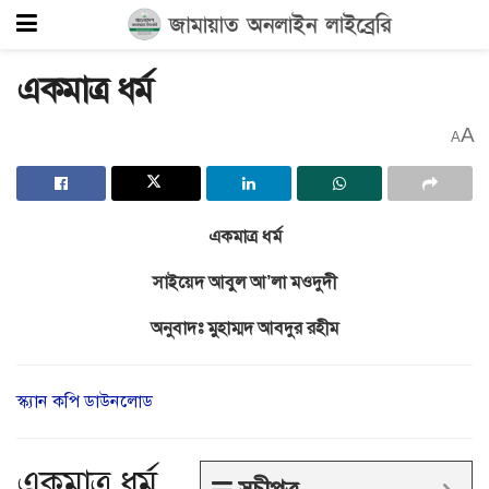
একমাত্র ধর্ম
A
A
একমাত্র ধর্ম
সাইয়েদ আবুল আ’লা মওদুদী
অনুবাদঃ মুহাম্মদ আবদুর রহীম
স্ক্যান কপি ডাউনলোড
একমাত্র ধর্ম