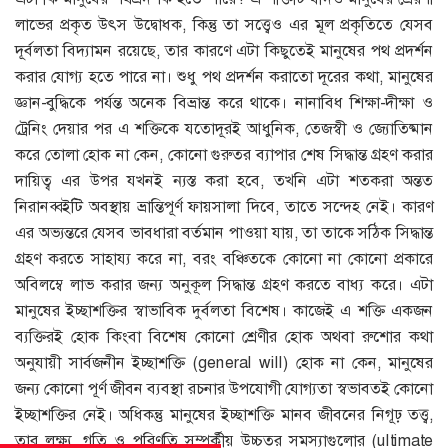
লাভের প্রকৃত উৎস উদ্বোধক, কিন্তু তা সত্ত্বেও এর মূল প্রকৃতিতে যেসব
দূর্বলতা বিদ্যামন রয়েছে, তার কারণে এটা কিছুতেই মানুষের পথ প্রদর্শন
করার যোগ্য হতে পারে না। শুধু পথ প্রদর্শন করাতো দূরের কথা, মানুষের
জ্ঞান-বুদ্ধিকে পর্যন্ত অনেক বিভ্রান্ত করে থাকে। নানাবিধ শিক্ষা-দীক্ষা ও
ট্রেনিং দেয়ার পর এ শক্তিকে যতোদূরই আধুনিক, তেজস্বী ও জ্যোতিষ্মান
করে তোলা হোক না কেন, কোনো গুরুতর ব্যাপার শেষ সিদ্ধান্ত গ্রহণ করার
দায়িত্ব এর উপর যখনই ন্যস্ত করা হবে, তখনি এটা শতকরা অন্তত
নিরানব্বইটি অবস্থায় ভ্রান্তিপূর্ণ ফায়সালা দিবে, তাতে সন্দেহ নেই। কারণ
এর অভ্যন্তরে যেসব ভাবধারা বর্তমান পাওয়া যায়, তা তাকে সঠিক সিদ্ধান্ত
গ্রহণ করতে সাহায্য করে না, বরং বঞ্চিতকে কোনো না কোনো প্রকারে
অবিলম্বে লাভ করার জন্য অনুকূল সিদ্ধান্ত গ্রহণ করতে বাধ্য করে। এটা
মানুষের ইচ্ছাশক্তির স্বাভাবিক দুর্বলতা বিশেষ। কাজেই এ শক্তি একজন
ব্যক্তিরই হোক কিংবা বিশেষ কোনো শ্রেণীর হোক অথবা রুশোর কথা
অনুযায়ী সার্বজনীন ইচ্ছাশক্তি (general will) হোক না কেন, মানুষের
জন্য কোনো পূর্ণ জীবন ব্যবস্থা রচনার উপযোগী যোগ্যতা স্বভাবতই কোনো
ইচ্ছাশক্তির নেই। অধিকন্তু মানুষের ইচ্ছাশক্তি মানব জীবনের নিগূঢ় তত্ত্ব,
তার লক্ষ্য, গতি ও পরিণতি সম্পর্কীয় উচ্চতর সমস্যাগুলোর (ultimate