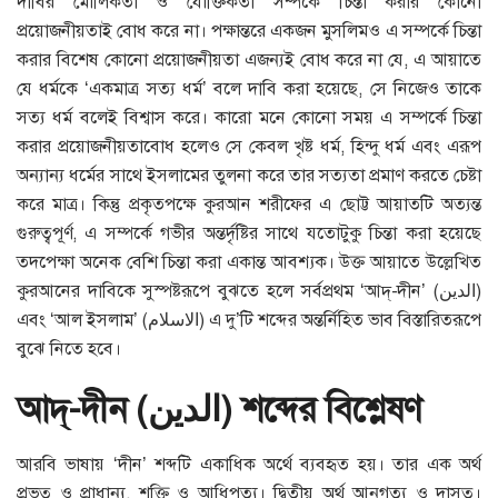
দাবির মৌলিকতা ও যৌক্তিকতা সম্পর্কে চিন্তা করার কোনো
প্রয়োজনীয়তাই বোধ করে না। পক্ষান্তরে একজন মুসলিমও এ সম্পর্কে চিন্তা
করার বিশেষ কোনো প্রয়োজনীয়তা এজন্যই বোধ করে না যে, এ আয়াতে
যে ধর্মকে ‘একমাত্র সত্য ধর্ম’ বলে দাবি করা হয়েছে, সে নিজেও তাকে
সত্য ধর্ম বলেই বিশ্বাস করে। কারো মনে কোনো সময় এ সম্পর্কে চিন্তা
করার প্রয়োজনীয়তাবোধ হলেও সে কেবল খৃষ্ট ধর্ম, হিন্দু ধর্ম এবং এরূপ
অন্যান্য ধর্মের সাথে ইসলামের তুলনা করে তার সত্যতা প্রমাণ করতে চেষ্টা
করে মাত্র। কিন্তু প্রকৃতপক্ষে কুরআন শরীফের এ ছোট্ট আয়াতটি অত্যন্ত
গুরুত্বপূর্ণ, এ সম্পর্কে গভীর অন্তর্দৃষ্টির সাথে যতোটুকু চিন্তা করা হয়েছে
তদপেক্ষা অনেক বেশি চিন্তা করা একান্ত আবশ্যক। উক্ত আয়াতে উল্লেখিত
কুরআনের দাবিকে সুস্পষ্টরূপে বুঝতে হলে সর্বপ্রথম ‘আদ্‌-দীন’ (الدين)
এবং ‘আল ইসলাম’ (الاسلام) এ দু’টি শব্দের অন্তর্নিহিত ভাব বিস্তারিতরূপে
বুঝে নিতে হবে।
আদ্‌-দীন (
الدين
) শব্দের বিশ্লেষণ
আরবি ভাষায় ‘দীন’ শব্দটি একাধিক অর্থে ব্যবহৃত হয়। তার এক অর্থ
প্রভুত্ব ও প্রাধান্য, শক্তি ও আধিপত্য। দ্বিতীয় অর্থ আনুগত্য ও দাসত্ব।