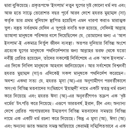
দ্বারা বুঝিয়েছে। প্রকৃতপক্ষে ‘ইসলাম’ নতুন যুগের সৃষ্ট কোনো ধর্ম নয় এবং
আজ হতে সাড়ে তেরোশত বছর পূর্বে আরব দেশে হযরত মুহাম্মদ (সা)
কর্তৃক তার প্রথম বুনিয়াদ স্থাপিত হয়েছিল এমন ধারণা করাও মারাত্মক
ভুল। বস্তুত সর্বপ্রথম যেদিন এ ভূপৃষ্ঠে বসতি শুরু হয়েছে, সেদিনই আল্লাহ
তাআলা মানুষকে পরিষ্কার বলে দিয়েছিলেন যে, তোমাদের জন্য এ ‘আল
ইসলাম’-ই একমাত্র নির্ভুল জীবন ব্যবস্থা। অতপর দুনিয়ার বিভিন্ন অংশে
প্রত্যেক যুগের মানুষকে পথনির্দেশনার জন্য আল্লাহর তরফ থেকে যতো
নবীই প্রেরিত হয়েছেন, তাঁদের সকলেই নির্বিশেষে এ এক ‘আল ইসলাম’-
এর দিকে নিখিল মানুষকে আহবান জানিয়েছেন। আর সর্বশেষে বিশ্বনবী
হযরত মুহাম্মদ (সা)ও এদিকেই সকল মানুষকে পথনির্দেশ করেছেন।
অবশ্য একথা সত্য যে, হযরত মূসা (আ)-এর অনুগামীগণ পরবর্তীকালে
অসংখ্য বিভিন্ন মতবাদের সংমিশ্রণে ‘ইয়াহুদী’ নামে একটি স্বতন্ত্র ধর্ম রচনা
করে নিয়েছে এবং হযরত ঈসা (আ)-এর অনুবর্তীগণও তদ্রুপ এক ‘খৃষ্ট
ধর্মের’ উৎপত্তি করে নিয়েছে। এরূপে ভারতবর্ষ, ইরান, চীন এবং অন্যান্য
দেশে প্রেরিত পয়গাম্বরদের উম্মতগণ বিভিন্ন মতবাদের সমন্বয়ে বিভিন্ন
নামে এক একটি ধর্ম রচনা করে নিয়েছে। কিন্তু এ মূসা (আ), ঈসা (আ)
এবং অন্যান্য জ্ঞাত অজ্ঞাত সমস্ত আম্বিয়ায়ে কেরামই সম্মিলিতভাবে এ এক