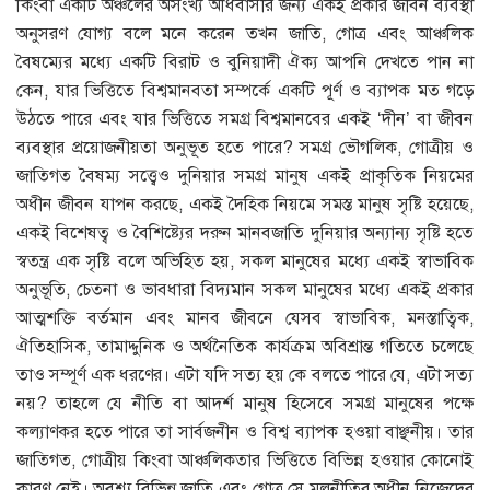
কিংবা একটি অঞ্চলের অসংখ্য অধিবাসীর জন্য একই প্রকার জীবন ব্যবস্থা
অনুসরণ যোগ্য বলে মনে করেন তখন জাতি, গোত্র এবং আঞ্চলিক
বৈষম্যের মধ্যে একটি বিরাট ও বুনিয়াদী ঐক্য আপনি দেখতে পান না
কেন, যার ভিত্তিতে বিশ্বমানবতা সম্পর্কে একটি পূর্ণ ও ব্যাপক মত গড়ে
উঠতে পারে এবং যার ভিত্তিতে সমগ্র বিশ্বমানবের একই ‘দীন’ বা জীবন
ব্যবস্থার প্রয়োজনীয়তা অনুভূত হতে পারে? সমগ্র ভৌগলিক, গোত্রীয় ও
জাতিগত বৈষম্য সত্ত্বেও দুনিয়ার সমগ্র মানুষ একই প্রাকৃতিক নিয়মের
অধীন জীবন যাপন করছে, একই দৈহিক নিয়মে সমস্ত মানুষ সৃষ্টি হয়েছে,
একই বিশেষত্ব ও বৈশিষ্ট্যের দরুন মানবজাতি দুনিয়ার অন্যান্য সৃষ্টি হতে
স্বতন্ত্র এক সৃষ্টি বলে অভিহিত হয়, সকল মানুষের মধ্যে একই স্বাভাবিক
অনুভূতি, চেতনা ও ভাবধারা বিদ্যমান সকল মানুষের মধ্যে একই প্রকার
আত্মশক্তি বর্তমান এবং মানব জীবনে যেসব স্বাভাবিক, মনস্তাত্বিক,
ঐতিহাসিক, তামাদ্দুনিক ও অর্থনৈতিক কার্যক্রম অবিশ্রান্ত গতিতে চলেছে
তাও সম্পূর্ণ এক ধরণের। এটা যদি সত্য হয় কে বলতে পারে যে, এটা সত্য
নয়? তাহলে যে নীতি বা আদর্শ মানুষ হিসেবে সমগ্র মানুষের পক্ষে
কল্যাণকর হতে পারে তা সার্বজনীন ও বিশ্ব ব্যাপক হওয়া বাঞ্ছনীয়। তার
জাতিগত, গোত্রীয় কিংবা আঞ্চলিকতার ভিত্তিতে বিভিন্ন হওয়ার কোনোই
কারণ নেই। অবশ্য বিভিন্ন জাতি এবং গোত্র সে মূলনীতির অধীন নিজেদের