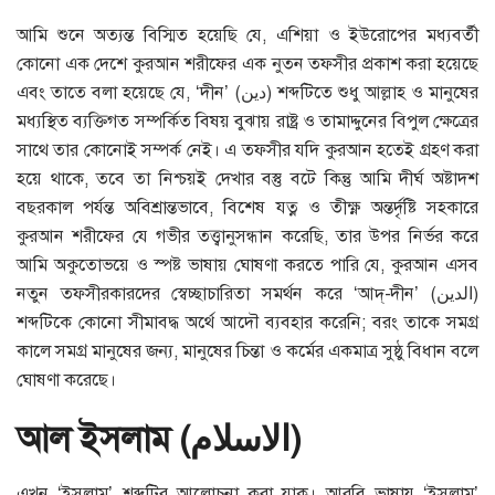
আমি শুনে অত্যন্ত বিস্মিত হয়েছি যে, এশিয়া ও ইউরোপের মধ্যবর্তী
কোনো এক দেশে কুরআন শরীফের এক নুতন তফসীর প্রকাশ করা হয়েছে
এবং তাতে বলা হয়েছে যে, ‘দীন’ (دين) শব্দটিতে শুধু আল্লাহ ও মানুষের
মধ্যস্থিত ব্যক্তিগত সম্পর্কিত বিষয় বুঝায় রাষ্ট্র ও তামাদ্দুনের বিপুল ক্ষেত্রের
সাথে তার কোনোই সম্পর্ক নেই। এ তফসীর যদি কুরআন হতেই গ্রহণ করা
হয়ে থাকে, তবে তা নিশ্চয়ই দেখার বস্তু বটে কিন্তু আমি দীর্ঘ অষ্টাদশ
বছরকাল পর্যন্ত অবিশ্রান্তভাবে, বিশেষ যত্ন ও তীক্ষ্ণ অন্তর্দৃষ্টি সহকারে
কুরআন শরীফের যে গভীর তত্ত্বানুসন্ধান করেছি, তার উপর নির্ভর করে
আমি অকুতোভয়ে ও স্পষ্ট ভাষায় ঘোষণা করতে পারি যে, কুরআন এসব
নতুন তফসীরকারদের স্বেচ্ছাচারিতা সমর্থন করে ‘আদ্‌-দীন’ (الدين)
শব্দটিকে কোনো সীমাবদ্ধ অর্থে আদৌ ব্যবহার করেনি; বরং তাকে সমগ্র
কালে সমগ্র মানুষের জন্য, মানুষের চিন্তা ও কর্মের একমাত্র সুষ্ঠু বিধান বলে
ঘোষণা করেছে।
আল ইসলাম (
الاسلام
)
এখন ‘ইসলাম’ শব্দটির আলোচনা করা যাক। আরবি ভাষায় ‘ইসলাম’