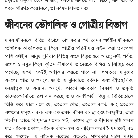
প্রকৃতির অনুরূপ ঢেলে সাজায়, লবনের খনিতে যাই পড়বে, খনি তাকেই
লবনে পরিণত করে নিবে, তা সর্বজনবিদিত সত্য।
জীবনের ভৌগলিক ও গোত্রীয় বিভাগ
মানব জীবনকে বিভিন্ন বিভাগে ভাগ করার কথা যেমন অর্থহীন জীবনকে
ভৌগলিক আঞ্চলিকতায় কিংবা গোত্রীয় পরিসীমায় বণ্টন করা তদপেক্ষা
বেশি অর্থহীন। মানুষ দুনিয়ার বিভিন্ন অংশে বিস্তৃত হয়ে আছে; নদী, পর্বত,
জংগল ও সমুদ্র কিংবা কৃত্রিম সীমারেখা তাদেরকে বিক্ষিপ্ত ও বিচ্ছিন্ন করে
রেখেছে, একথা কেউই অস্বীকার করতে পারে না। পক্ষান্তরে মানুষের
অসংখ্য গোত্র ও অসংখ্য জাতি এ দুনিয়াতে বর্তমান এবং ঐতিহাসিক,
মনস্তাত্বিক ও অন্যান্য অসংখ্য কারণে মানবতার বিকাশ ও প্রকৃতি
তাদেরকে বিভিন্ন রূপ দান করছে তাও অনস্বীকার্য। কিন্তু এ বিভিন্নতাকে
ভিত্তি করে যারা বলে যে, প্রত্যেক গোত্র, প্রত্যেক জাতি এবং প্রত্যেক
অঞ্চলের মানুষের জন্য এক এক প্রকার জীবন ব্যবস্থা হওয়া বাঞ্ছনীয়, তারা
নির্বোধ, তাতে বিন্দুমাত্র সন্দেহ নেই। তাদের স্থুল ও সীমাবদ্ধ দৃষ্টি কেবল
মাত্র বাহ্যিক প্রকাশ, বাহ্যিক বাঁধা-বন্ধন ও বাহ্যিক কারণ বৈষম্যকেই বড়
করে দেখেছে, এ বাহ্যিক বহুত্বের অভ্যন্তরে মানবতার মহান সত্তার