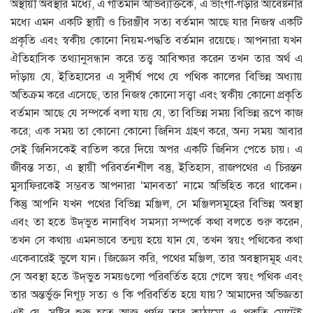
অস্থায়ী অবস্থার মধ্যে, এ গতিমান অভিব্যক্তিকে, এ ভাংগা-গড়ার আবেষ্টনীর
মধ্যে এমন একটি স্থায়ী ও চিরঞ্জীব সত্য বর্তমান আছে যার নিজস্ব একটি
প্রকৃতি এবং স্বকীয় কোনো নিয়ম-পদ্ধতি বর্তমান রয়েছে। আপনারা যখন
ঐতিহাসিক তথ্যানুসন্ধান করে তত্ত্ব আবিষ্কার করেন তখন তার অর্থ এ
দাঁড়ায় যে, ইতিহাসের এ সুদীর্ঘ পথে যে পথিক কালের বিভিন্ন অধ্যায়
অতিক্রম করে এসেছে, তার নিজস্ব কোনো সত্ত্বা এবং স্বকীয় কোনো প্রকৃতি
বর্তমান আছে যে সম্পর্কে বলা যায় যে, তা বিভিন্ন সময় বিভিন্ন রূপে কাজ
করে; এক সময় তা কোনো কোনো জিনিস গ্রহণ করে, অন্য সময় আবার
সেই জিনিসকেই বাতিল করে দিয়ে অপর একটি জিনিস পেতে চায়। এ
জীবন্ত সত্য, এ স্থায়ী পরিবর্তনশীল বস্তু, ইতিহাস, রাজপথের এ চিরন্তন
মুসাফিরকেই সম্ভবত আপনারা ‘মানবতা’ নামে অভিহিত করে থাকেন।
কিন্তু আপনি যখন পথের বিভিন্ন মঞ্জিল, সে মঞ্জিলসমূহের বিভিন্ন অবস্থা
এবং তা হতে উদ্‌ভুত নানাবিধ সমস্যা সম্পর্কে কথা বলতে শুরু করেন,
তখন সে কথায় এমনভাবে তন্ময় হয়ে যান যে, তখন স্বয়ং পথিকের কথা
একেবারেই ভুলে যান। জিজ্ঞেস করি, পথের মঞ্জিল, তার অবস্থাসমূহ এবং
সে অবস্থা হতে উদ্‌ভুত সময়গুলো পরিবর্তিত হয়ে গেলে স্বয়ং পথিক এবং
তার অন্তর্ভুক্ত নিগূঢ় সত্য ও কি পরিবর্তিত হয়ে যায়? আমাদের অভিজ্ঞতা
এই যে, সৃষ্টির শুরু হতে আজ পর্যন্ত তার কাঠামো ও প্রকৃতি মোটেই