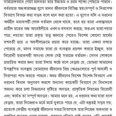
সামগ্রিকভাবে গোটা মানবতা তার উচ্চতম ও চরম লক্ষ্যে পৌঁছতে পারবে।
বর্বরতার অন্ধকারাচ্ছন্ন যুগে মানব জীবনকে বিভিন্ন স্বয়ংসম্পূর্ণ ও নিরপেক্ষ
বিভাগে বিভক্ত করা সম্ভব বলে মনে করা হতো। এ যুগেও যদি এ ধরনের
অর্থহীন মতাবলম্বী লোক বর্তমান থেকে থাকে, তবে হয় তারা একান্তভাবে
প্রাচীন মতের অন্ধ আবেষ্টনীতে এখনও বসবাস করছে, অতএব তারা দয়ার
পাত্র; নয়তো তারা প্রকৃত তত্ত্ব জানতে পেরেও বিশেষ কোনো স্বার্থের
বশবর্তী হয়ে এ অবলীলাক্রমে প্রচার করে যাচ্ছে। তারা একথা বলতে
পেরেছে যে, মানব সমাজে তারা যে ব্যবস্থার প্রচলন করতে ইচ্ছুক, তার
বিরোধী মতাবলম্বী অসংখ্য লোক সেই সমাজে বর্তমান। সেসব লোককে
প্রতারিত করার জন্য তারা উদাত্ত কণ্ঠে বলে বেড়ায় যে, তোমরা আমাদের
উপস্থাপিত ব্যবস্থায় তোমাদের জীবনের প্রিয় ক্ষেত্রগুলোতে পূর্ণ আযাদী ও
নিরাপত্তা লাভ করতে পারবে। অথচ জীবনের বিশেষ বিশেষ বিভাগে এক
ধরনের বিধান অনুসরণ করলে অন্যান্য কয়েকটি বিভাগে সে বিধানকে
অমান্য করে চলা বিজ্ঞানের দৃষ্টিতে অসম্ভব, প্রাকৃতিক নিয়মের বিরোধী
এবং কার্যত তা সম্পূর্ণ অসম্ভব। আমার মনে হয়, এ ধরনের কথা যারা বলে
বেড়ায়, তারা নিজেরাও মর্মে মর্মে বুঝতে পারে যে, এটা বস্তুতই সম্ভব নয়;
প্রত্যেক কেন্দ্রীয় ব্যবস্থাই জীবনের সমগ্র বিভাগকে তার নিজের ভাবধারা ও