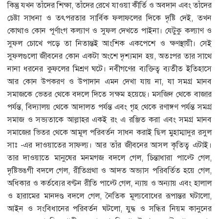
কিন্তু যখন তাঁদের শিক্ষা, তাঁদের রেখে যাওয়া কীর্তি ও অবদান এবং তাঁদের
চেষ্টা সাধনা ও তৎপরতার সার্বিক ফলাফলের দিকে দৃষ্টি দেই, তখন
কোথাও কোন পূর্ণাংগ কল্যাণ ও সুফল দেখতে পাইনা। যেটুকু কল্যাণ ও
সুফল চোখে পড়ে তা নিতান্তই আংশিক একপেশে ও ক্ষণস্থায়ী। সেই
সুফলগুলো জীবনের কোন একটা অংশে দৃশ্যমান হয়, অতঃপর তার সাথে
নানা ধরনের কুফলের মিশ্রণ ঘটে। নবীগণের ব্যক্তিত্ব ব্যতীত ইতিহাসে
আর কোন উপকরণ ও উপাদান এমন দেখা যায় না, যা সমগ্র মানব
সমাজকে ভেতর থেকে বদলে দিতে সক্ষম হয়েছে। মসজিদ থেকে বাজার
পর্যন্ত, বিদ্যালয় থেকে আদালত পর্যন্ত এবং গৃহ থেকে রণাঙ্গণ পর্যন্ত সমগ্র
সমাজ ও সভ্যতাকে আল্লাহর একই রং এ রঞ্জিত করা এবং সমগ্র মানব
সমাজের ভিতর থেকে আমূল পরিবর্তন সাধন করাই ছিল মুহাম্মাদুর রসুল
সাঃ -এর দাওয়াতের সাফল্য। আর তাঁর জীবনের আসল কৃতিত্ব এটাই।
তার দাওয়াতে মানুষের মনমগজ বদলে গেল, চিন্তাধারা পাল্টে গেল,
দৃষ্টিভঙগী বদলে গেল, রীতিপ্রথা ও আদত অভ্যাস পরিবর্তিত হয়ে গেল,
অধিকার ও কর্তব্যের বণ্টন রীতি পাল্টে গেল, ন্যায় ও অন্যায় এবং হালাল
ও হারামের মানদণ্ড বদলে গেল, নৈতিক মূল্যবোধের রূপান্তর ঘটালো,
আইন ও সংবিধানের পরিবর্তন ঘটলো, যুদ্ধ ও সন্ধির নিয়ম কানুনের