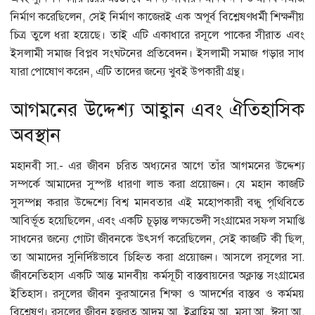
নির্মাণ করেছিলেন, সেই নির্মাণ কাজেরই এক অপূর্ব বিশ্লেষণধর্মী শিক্ষনীয়
চিত্র তুলে ধরা হয়েছে। তাই এটি একাধারে রসূলে পাকের সীরাত এবং
ইসলামী সমাজ বিপ্লব সংঘটনের প্রতিবেদন। ইসলামী সমাজ গড়ার সাধ
যারা পোষোণ করেন, এটি তাদের জন্যে খুবই উপকারী গ্রন্থ।
আগমনের উদ্দেশ্য আহ্বান এবং ঐতিহাসিক
অবস্থান
মহানবী সা.- এর জীবন চরিত অধ্যনের আগে তাঁর আগমনের উদ্দেশ্য
সম্পর্কে আমাদের সুস্পষ্ট ধারণা লাভ করা প্রয়োজন। যে মহান কাজটি
সুসম্পন্ন করার উদ্দেশ্যে বিশ্ব মানবতার এই মহোপকারী বন্ধু পৃথিবিতে
আবির্ভূত হয়েছিলেন, এবং একটি চূড়ান্ত লক্ষ্যভেদী সংগ্রামের সফল সমাপ্তি
সাধনের জন্যে গোটা জীবনকে উৎসর্গ করেছিলেন, সেই কাজটি কী ছিল,
তা আমাদের সুনির্দিষ্টভাবে চিহ্নিত করা প্রয়োজন। আসলে রসূলের সা.
জীবনেতিহাস একটি আন্ত মানবীয় কর্মসূচী বাস্তবায়নের অক্লান্ত সংগ্রামের
ইতিহাস। রসূলের জীবন কুরআনের শিক্ষা ও আদর্শের বাস্তব ও কর্মময়
বিশ্লেষণ। রসূলের জীবন হজরত আদম আ. ইব্রাহিম আ. মুসা আ. ঈসা আ.