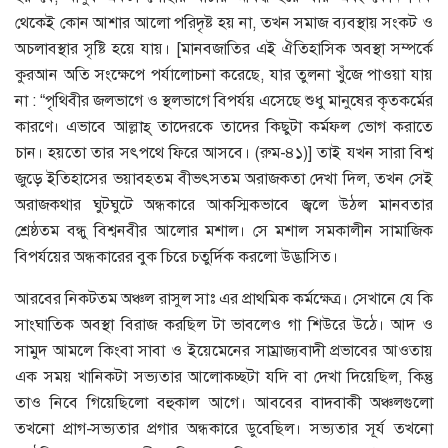
থেকেই কোন আশার আলো পরিদৃষ্ট হয় না, তখন সমাজ ব্যবস্থায় সংকট ও
অচলাবস্থার সৃষ্টি হয়ে যায়। [মানবজাতির এই ঐতিহাসিক অবস্থা সম্পর্কে
কুরআন অতি সংক্ষেপে পর্যালোচনা করেছে, যার তুলনা খুঁজে পাওয়া যায়
না : “পৃথিবীর জলভাগে ও স্থলভাগে বিপর্যয় এসেছে শুধু মানুষের কৃতকর্মের
কারণে। এভাবে আল্লাহ্ তাদেরকে তাদের কিছুটা কর্মফল ভোগ করাতে
চান। হয়তো তার সৎপথে ফিরে আসবে। (রুম-৪১)] তাই যখন সারা বিশ্ব
জুড়ে ইতিহাসের ভয়াবহতম বীভৎসতম অরাজকতা দেখা দিল, তখন সেই
অরাজকথার ঘুটঘুটে অন্ধকারে আকস্মিকভাবে জ্বলে উঠল মানবতার
শ্রেষ্ঠতম বন্ধু বিশ্বনবীর আলোর মশাল। সে মশাল সমকালীন সামাজিক
বিপর্যয়ের অন্ধকারের বুক চিরে চতুর্দিক করলো উদ্ভাসিত।
আরবের নিকটতম অঞ্চল রাসুল সাঃ এর প্রাথমিক কর্মক্ষেত্র। সেখানে যে কি
সাংঘাতিক অবস্থা বিরাজ করছিল টা ভাবলেও গা শিউরে উঠে। আদ ও
সামুদ আমলে কিংবা সাবা ও ইয়েমেনের সাম্রাজ্যবাদী প্রভাবের আওতায়
এক সময় খানিকটা সভ্যতার আলোকচ্ছটা যদি বা দেখা দিয়েছিল, কিন্তু
তাও নিবে গিয়েছিলো বহুকাল আগে। আববের বাদবাকী অঞ্চলগুলো
তখনো প্রাগ-সভ্যতার প্রগার অন্ধকারে ডুবেছিল। সভ্যতার সূর্য তখনো