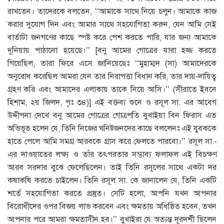
রাখতেন। তাদেরকে বলতেন, ‘‘আমাকে সাথে নিয়ে চলুন। আমাকে কাজ
করার সুযোগ দিন এবং আমার সাথে সহযোগিতা করুন, যেন আমি সেই
বার্তাটা জনগণের কাছে স্পষ্ট করে পেশ করতে পারি, যার জন্য আমাকে
দুনিয়ায় পাঠানো হয়েছে।’’ [বনু আমের গোত্রের যারা হজ্জ করতে
গিয়েছিল, তারা ফিরে এসে জানিয়েছেঃ ‘‘মুহাম্মদ (সা) আমাদেরকে
অনুরোধ করেছিল আমরা যেন তার নিরাপত্তা বিধান করি, তার দায়-দায়িত্ব
গ্রহণ করি এবং আমাদের এলাকায় তাকে নিয়ে আসি।’’ (সীরাতে ইবনে
হিশাম, ২য় জিলদ, পৃঃ ৩৪)] এই বক্তব্য শুনে ও রসূল সা. এর আবেগ
উদ্দীপনা দেখে বনু আমের গোত্রের গোত্রপতি বুখাইয়া বিন ফিরাস এত
অভিভূত হলেন যে, তিনি নিজের ঘনিষ্টজনদের কাছে বললেনঃ এই যুবককে
হাতে পেলে আমি সমগ্র আরবকে গ্রাস করে ফেলতে পারবো।’’ রসূল সা.-
এর দাওয়াতের লক্ষ্য ও তাঁর তৎপরতার সম্ভাব্য ফলাফল এই বিচক্ষণ
আরব সরদার বুঝে ফেলেছিলেন। তাই তিনি রসূলের সাথে একটা দর
কষাকষি করতে চাইলেন। তিনি রসূল সা. কে জানালেন যে, তিনি একটি
শর্তে সহযোগিতা করতে প্রস্তুত। সেটি হলো, আপনি যখন আপনার
বিরোধীদের ওপর বিজয় লাভ করবেন এবং ক্ষমতায় অধিষ্ঠিত হবেন, তখন
আপনার পরে আমরা ক্ষমতাসীন হব।’’ বুখাইরা যে অত্যন্ত দূরদর্শী ছিলেন