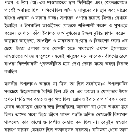
পতন ও ঈসা (আ)-এর দাওায়াতের স্থান ফিলিস্তীন এবং জেরুজালেমও
পার্শ্বেই অবস্থিত ছিল। দক্ষিণে ছিল আ’দ ও সামুদের বাসস্থান এবং মারেব
বাঁধের এলাকা ও সাবার রাজ্য। সাগরের ওপারে রয়েছে মিশর। সেখানে
ইব্রাহিব ও ইসমাঈল তাওহীদের কেন্দ্রকে শক্তিশালী করেন ও সুসংহত
করেন। সেখানে তাঁরা ইবাদত ও আনুগত্যের উজ্জ্বল দৃষ্টান্ত স্থাপন করেন।
আল্লাহর আনুগত্য, তাওহীদ ও মানবতার সংস্কার ও বিকাশের জন্যে এর
চেয়ে উত্তম এলাকা আর কোনটা হতে পারতো? এখানে ইসলামের
দাওয়াতের আওয়ায তুললে সহজেই মানুষের মনে সাবেক নবীগণের রেখে
যাওয়া নিদর্শনাবলী পুনরুজ্জীবিত হয়ে দেখা দেবার মতো অবস্থা বিরাজ
করছিল।
মানবীয় উপাদানও আরবে যা ছিল, তা ছিল সর্বোত্তম।এ উপাদানটির
সবচেয়ে উল্লেখযোগ্য বৈশিষ্ট ছিল এই যে, এর ক্ষমতা ও যোগ্যতার উৎস
তখনো পর্যন্ত অব্যবহৃত ও সুরক্ষিত ছিল। রোম ও ইরানের পাশবিক সভ্যতা
যেসব ধ্বংসাত্মক রোগের জন্ম দিয়েছিলো, আরবরা তা থেকে তখনো মুক্ত
ছিল। তাদের মধ্যে হিংস্র জীবন যাপন পদ্ধতি জনিত দোষত্রুটি বিদ্যমান
থাকলেও তার ভালো গুনাবলীও নেহাত কম ছিল না। বেদুইন হওয়ার
কারণে তাদের মেজাজে ছিল স্বভাবসুলভ সরলতা। কৃত্রিমতা থেকে তারা