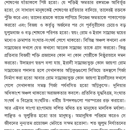
শোষণের যাঁতাকলে পিষ্ট হতো। যে শক্তিই ক্ষমতার রঙ্গমঞ্চে আবির্ভূত
হতো, সে সাধারণ মানুষকেই শোষণের হাতিয়ার বানিয়ে, তাদেরই রক্তকে
পুঁজি করে এবং তাদের শ্রমকে কাজে লাগিয়ে নিজের ক্ষমতাকে পাকাপোক্ত
করতো এবং বিজয় ও কর্তৃত্ব অর্জনের পর সে পূর্বসুরীদের চেয়েও বড়
যুলুমবাজ ও বড় শোষকে পরিণত হতো। স্বয়ং রোম ও ইরান সাম্রাজ্য দ্বয়ের
মধ্যেও ক্রমাগত সংঘাত-সংঘর্ষ লেগে থাকতো। বিভিন্ন অঞ্চল কখনো এক
সাম্রাজ্যের দখলে যেত কখনো আরেক সাম্রাজ্য তাকে গ্রাস করতো। কিন্তু
প্রতিবার বিজয়ী শক্তি প্রজাদের কোন না কোন গোষ্ঠীকে নিষ্ঠুরভাবে দমন
করতো। উদাহরণ স্বরূপ বলা যায়, ইরানী সাম্রাজ্যভুক্ত কোন জায়গা রোম
সাম্রাজ্যের পদানত হলে সেখানকার অগ্নিকুণ্ডগুলো নিভিয়ে তদস্থলে গির্জা
নির্মাণ করা হতো আবার রোম সাম্রাজ্যভুক্ত কোন জায়গা ইরানীদের দখলে
গেলে সেখানকার সমস্ত গির্জা পর্যবসিত হতো অগ্নিকুন্ডে। দুনিয়ার
অধিকাংশ অঞ্চল থাকতো অরাজকতার কবলে। প্রতিনিত যুদ্ধবিগ্রহ, সংঘাত
সংঘর্ষ ও বিদ্রোহ সংঘটিত। ধর্মীয় উপদলগুলো পরস্পরের রক্ত ঝরাতো।
আর এইসব দাংগা হাংগামায় দলিত মথিত হত মানুষের মানবিক মর্যাদা।
লাঞ্ছিত ও ভূলুণ্ঠিত হতো তার মানুষত্ব। অমানুষিক পরিশ্রম করেও সে
জীবনের নুন্যতম প্রয়োজন মেটাতে সক্ষম হতোনা। শত জুলুম নির্যাতনের