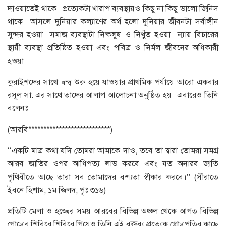
দাওয়াতেই থাকে। প্রত্যেকটা খারাপ ব্যবস্থায়ও কিছু না কিছু ভালো জিনিস
থাকে। আসলে দুনিয়ার কল্যাণের অর্থ হলো দুনিয়ার জীবনটা সর্বাঙ্গীন
সুন্দর হওয়া। সমাজ ব্যবস্থাটা নিষ্কলুষ ও নিখুঁত হওয়া। ন্যায় বিচারের
স্থায়ী ব্যবস্থা প্রতিষ্ঠিত হওয়া এবং পবিত্র ও নির্মল জীবনের অধিকারী
হওয়া।
কুরাইশদের সাথে দ্বন্দ্ব শুরু হয়ে যাওয়ার প্রাথমিক পর্যায়ে আরো একবার
রসূল সা. এর সাথে তাদের আলাপ আলোচনা অনুষ্ঠিত হয়। এবারেও তিনি
বলেনঃ
(আরবি***************************)
‘‘একটি মাত্র কথা যদি তোমরা আমাকে দাও, তবে তা দ্বারা তোমরা সমগ্র
আরব জাতির ওপর আধিপত্য লাভ করবে এবং যত অনারব জাতি
পৃথিবীতে আছে তারা সব তোমাদের বশ্যতা স্বীকার করবে।’’ (সীরাতে
ইবনে হিশাম, ১ম জিলদ, পৃঃ ৩১৬)
প্রতিটি মেলা ও হজ্জের সময় আরবের বিভিন্ন অঞ্চল থেকে আগত বিভিন্ন
গোত্রের শিবিরে শিবিরে গিয়েও তিনি এই বক্তব্য প্রত্যেক গ্রোত্রপতির কাছে