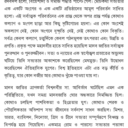
রদবদল হলো, বিয়েশাদী ও সমাজ পদ্ধতি পাল্টে গেল। মোটকথা সভ্যতার
এক একটি অংগের ও এক একটি প্রতিষ্ঠানের আমূল পরিবর্তন সাধিত
হলো। এই সর্বাত্মক পরিবর্তনের এক প্রান্ত থেকে অপর প্রান্ত পর্যন্ত কোথাও
কল্যাণ ও মংগল ছাড়া আর কিছু দৃষ্টিগোচর হয়না। এর কোন অংশেই
অকল্যাণ নেই, কোন অংগনে দুষ্কৃতি নেই, নেই কোথাও কোন বিকৃতি।
সর্বত্র কেবল কল্যাণ, চতুর্দিকে কেবল গঠনমূলক তৎপরতা এবং উন্নতি ও
প্রগতি। প্রকৃত পক্ষে মহানবীর হাতে সাধিত হয়েছিল মানব জাতির সর্বাত্মক
পুনরুত্থান ও পুনরুজ্জীবন। সত্য ও ন্যায়ের এক স্বর্ণোজ্বল প্রভাতের অভ্যুদয়
ঘটিয়ে তিনি সভ্যতার আকাশকে করেছিলেন মেঘমুক্ত। তিনি উদ্বোধন
করেছিলেন ঐতিহাসিক যুগের। বিশ্ব ইতিহাসে এটা এত বড় কীর্তি ও
কৃতিত্ব, যার কোন নজীর আর কোথাও খুঁজে পাওয়া যায় না।
মানব জাতির ত্রাণকর্তা বিশ্বনবীর সা. আবির্ভাব ঘটেছিল এমন এক
পরিস্থিতিতে, যখন সমগ্র মানবজাতি ঘোর অন্ধকারে নিমজ্জিত ছিল।
কোথাও চলছিল পাশবিকতা ও হিংস্রতার যুগ। কোথাও শেরক ও
পৌত্তলিকতার অভিশাপ সভ্য জীবনের সর্বনাশ সাধন করছিল। মিশর,
ভারত, ব্যাবিলন, নিনোভা, গ্রিস ও চীনে সভ্যতা সম্পূর্ণরূপে বিধ্বস্ত ও
বিপর্যস্ত হয়ে গিয়েছিল। একমাত্র রোম ও পারস্যে সভ্যতার পতাকা