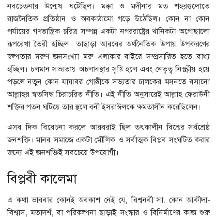
নবচেতনার উন্মেষ ঘটেছিল। মক্কা ও মদীনার মত শহরগুলোতে
রাজনৈতিক প্রতিষ্ঠান ও অবকাঠামো গড়ে উঠেছিল। কোন না কোন
পর্যায়ের গণতান্ত্রিক চরিত্র সম্পন্ন একটা নগররাষ্ট্রের খানিকটা অগোছালো
রূপরেখা তৈরী হচ্ছিল। তাছাড়া আরবের অর্থনৈতিক উপায় উপকরণের
স্বল্পতার দরুণ জনসংখ্যা মরু এলাকার বাইরে সম্প্রসারিত হতে বাধ্য
হচ্ছিল। চলমান সভ্যতায় অচলাবস্থার সৃষ্টি হলে এবং নেতৃত্ব নিস্ক্রীয় হয়ে
পড়লে নতুন কোন যাযাবর গোষ্ঠীকে সভ্যতার চালকের মসনতে বসানো
আল্লাহর স্বতসিদ্ধ চিরাচরিত নীতি। এই নীতি অনুসারেই আল্লাহ ফেরাউনী
শক্তির পতন ঘটিয়ে তার স্থলে বনী ইসরাঈলকে ক্ষমতাসীন করেছিলেন।
এসব দিক বিবেচনা করলে আরবরাই ছিল তৎকালীন বিশ্বের সর্বশ্রেষ্ঠ
জনশক্তি। মানব সমাজে একটা মৌলিক ও সর্বাত্মক বিপ্লব সংঘটিত করার
জন্যে এই জনশক্তিই সবচেয়ে উপযোগী।
বিপ্লবী কালেমা
এ কথা ভাববার কোনই অবকাশ নেই যে, বিশ্বনবী সা. কোন আকীদা-
বিশ্বাস, মতাদর্শ, বা পরিকল্পনা ছাড়াই সংস্কার ও বিনির্মাণের কাজ শুরু