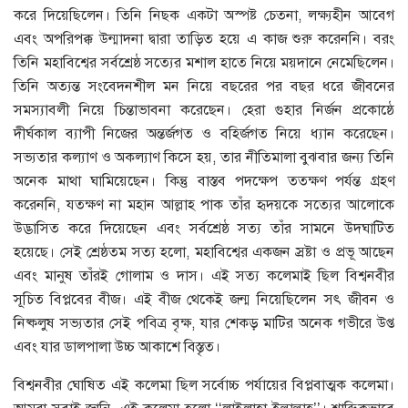
করে দিয়েছিলেন। তিনি নিছক একটা অস্পষ্ট চেতনা, লক্ষ্যহীন আবেগ
এবং অপরিপক্ক উন্মাদনা দ্বারা তাড়িত হয়ে এ কাজ শুরু করেননি। বরং
তিনি মহাবিশ্বের সর্বশ্রেষ্ঠ সত্যের মশাল হাতে নিয়ে ময়দানে নেমেছিলেন।
তিনি অত্যন্ত সংবেদনশীল মন নিয়ে বছরের পর বছর ধরে জীবনের
সমস্যাবলী নিয়ে চিন্তাভাবনা করেছেন। হেরা গুহার নির্জন প্রকোষ্ঠে
দীর্ঘকাল ব্যাপী নিজের অন্তর্জগত ও বহির্জগত নিয়ে ধ্যান করেছেন।
সভ্যতার কল্যাণ ও অকল্যাণ কিসে হয়, তার নীতিমালা বুঝবার জন্য তিনি
অনেক মাথা ঘামিয়েছেন। কিন্তু বাস্তব পদক্ষেপ ততক্ষণ পর্যন্ত গ্রহণ
করেননি, যতক্ষণ না মহান আল্লাহ পাক তাঁর হৃদয়কে সত্যের আলোকে
উদ্ভাসিত করে দিয়েছেন এবং সর্বশ্রেষ্ঠ সত্য তাঁর সামনে উদঘাটিত
হয়েছে। সেই শ্রেষ্ঠতম সত্য হলো, মহাবিশ্বের একজন স্রষ্টা ও প্রভূ আছেন
এবং মানুষ তাঁরই গোলাম ও দাস। এই সত্য কলেমাই ছিল বিশ্বনবীর
সূচিত বিপ্লবের বীজ। এই বীজ থেকেই জন্ম নিয়েছিলেন সৎ জীবন ও
নিষ্কলুষ সভ্যতার সেই পবিত্র বৃক্ষ, যার শেকড় মাটির অনেক গভীরে উপ্ত
এবং যার ডালপালা উচ্চ আকাশে বিস্তৃত।
বিশ্বনবীর ঘোষিত এই কলেমা ছিল সর্বোচ্চ পর্যায়ের বিপ্লবাত্মক কলেমা।