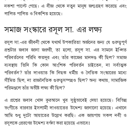
নকশা পাল্টে গেছে। এ বীজ থেকে নতুন মানুষ জন্মগ্রহণ করেছে এবং
লালিত পালিত ও বিকশিত হয়েছে।
সমাজ সংস্কারে রসূল সা. এর লক্ষ্য
রসূল সা.-এর জীবনী থেকে যথার্থ উপকারিতা অর্জনের জন্য যে গুরুত্বপূর্ণ
প্রশ্নটার জবাব জানা জরুরী, তা হলো, রসূল সা. এর সামনে ইপ্সিত
পরিবর্তনের পরিধি কতদূর এবং তাঁর কাজের মানদণ্ড কী ছিল? সমাজ
ব্যবস্থায় তিনি কি কোন আংশিক পরিবর্তন চাইতেন, না সর্বাত্মক
পরিবর্তন? তাঁর দাওয়াত কি নিছক ধর্মীয় ও নৈতিক সংস্কারের মধ্যে
সীমিত ছিল, না রাজনৈতিক গুরুত্বসম্পন্নও ছিল? অন্য কথায়, সামাজিক
পরিমণ্ডলে তাঁর অভীষ্ট লক্ষ্য কী ছিল?
এ প্রশ্নের জবাব খোদ কুরআনে খুব সুষ্ঠুভাবেই দেয়া হয়েছে। বিভিন্ন
ভংগীতে বারবার ইসলামী দাওয়াতের উদ্দেশ্য জানানো হয়েছে। এখানে
আমি শুধু দুটো আয়াতের উল্লেখ করছি। এক জায়গায় সকল নবী ও
রসূলকে প্রেরণের উদ্দেশ্য বর্ণনা করা হয়েছে এভাবেঃ