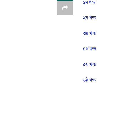
১ম খন্ড
২য় খন্ড
৩য় খন্ড
৪র্থ খন্ড
৫ম খন্ড
৬ষ্ঠ খন্ড