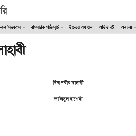
ুকন সিলেবাস
বাৎসরিক পাঠ্যসূচি
উচ্চতর অধ্যয়ন
অডিও বই
অন্যান্য
সাহাবী
বিশ্ব নবীর সাহাবী
তালিবুল হাশেমী