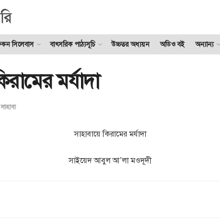
ুকন সিলেবাস
বাৎসরিক পাঠ্যসূচি
উচ্চতর অধ্যয়ন
অডিও বই
অন্যান্য
িরামের মর্যাদা
সাহাবা
সাহাবায়ে কিরামের মর্যাদা
সাইয়েদ আবুল আ’লা মওদূদী