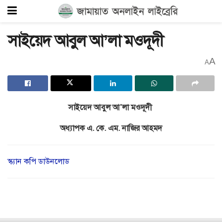
সাইয়েদ আবুল আ’লা মওদূদী
A
A
সাইয়েদ আবুল আ’লা মওদূদী
অধ্যাপক এ. কে. এম. নাজির আহমদ
স্ক্যান কপি ডাউনলোড