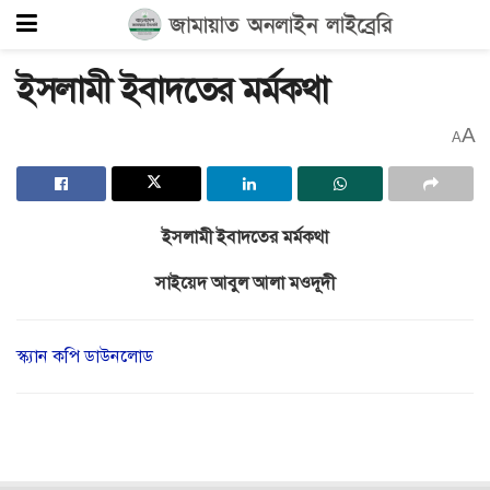
ইসলামী ইবাদতের মর্মকথা
A
A
ইসলামী ইবাদতের মর্মকথা
সাইয়েদ আবুল আলা মওদূদী
স্ক্যান কপি ডাউনলোড