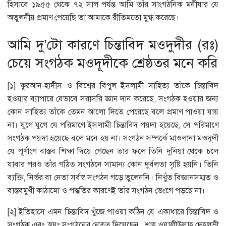
হিসাবে ১৯৫৫ থেকে ৭২ সাল পর্যন্ত আমি তাঁর সাংগঠনিক মনীষার যে
অতুলনীয় প্রমাণ পেয়েছি তা আমাকে রীতিমতো মুগ্ধ করেছে।
আমি দু’টো কারণে চিন্তাবিদ মওদুদীর (রঃ)
চেয়ে সংগঠক মওদূদীকে শ্রেষ্ঠতর মনে করি
[১] কুরআন-হাদীস ও বিশ্বের বিপুল ইসলামী সাহিত্য তাঁকে চিন্তাবিদ
হওয়ার ব্যাপারে যেভাবে সরাসরি জ্ঞান দান করেছে, সংগঠক হওয়ার জন্য
কোন সাহিত্য তাঁকে তেমন আলো দিতে পেরেছে বলে প্রমাণ পাওয়া যায়
না। যুগে যুগে যে পরিমাণে ইসলামী চিন্তাবিদ পয়দা হয়েছে, সে পরিমাণে
সংগঠক পয়দা হয়েছে বলে মনে হয় না। সংগঠন সম্পর্কে মাওলানা মওদূদী
যে পূর্ণাংগ বাস্তব শিক্ষা দিয়ে গেছেন তার ফলে তিনি দুনিয়া থেকে চলে
যাবার পরও তাঁর গঠিত সংগঠনে সামান্য কোন দুর্বলতা সৃষ্টি হয়নি। তিনি
ব্যক্তি, নির্ভর বা নেতা সর্বস্ব সংগঠন গড়ে তুলেননি। নিখুঁত বিজ্ঞানসম্মত ও
বাস্তবমুখী কাঠামো ও পদ্ধতির কারণেই তাঁর সংগঠন ভেংগে পড়ছে না।
[২] ইতিহাসে এমন চিন্তাবিদ খুঁজে পাওয়া কঠিন যে একাধারে চিন্তাবিদ ও
সংগঠক এবং স্বয়ং সংগঠনের নেতৃত্ব দিয়েছেন। শাহ ওয়ালীউল্লাহ দেহলভী