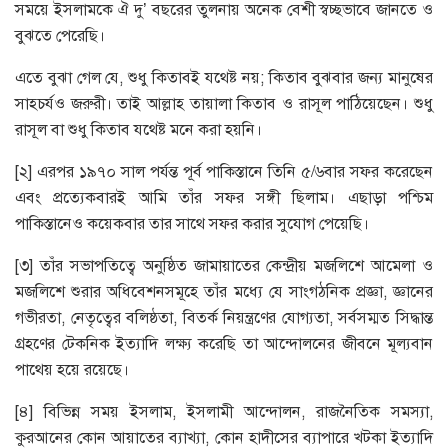
সময়ে ইসলামকে ঐ দু’ বছরের তুলনায় অনেক বেশী স্বচ্ছভাবে জানতে ও
বুঝতে পেরেছি।
এতে বুঝা গেল যে, শুধু কিতাবই যথেষ্ট নয়; কিতাব বুঝবার জন্য মানুষের
সাহচর্যও জরুরী। তাই আল্লাহ তায়ালা কিতাব ও রাসূল পাঠিয়েছেন। শুধু
রাসূল বা শুধু কিতাব যথেষ্ট মনে করা হয়নি।
[২] এরপর ১৯৭০ সাল পর্যন্ত পূর্ব পাকিস্তানে তিনি ৫/৬বার সফর করেছেন
এবং প্রত্যেকবারই আমি তাঁর সফর সঙ্গী ছিলাম। এছাড়া পশ্চিম
পাকিস্তানেও কয়েকবার তার সাথে সফর করার সুযোগ পেয়েছি।
[৩] তাঁর সভাপতিত্বে অনুষ্ঠিত জামায়াতের কেন্দ্রীয় মজলিশে আমেলা ও
মজলিশে শুরার অধিবেশনসমূহে তাঁর মধ্যে যে সাংগঠনিক প্রজ্ঞা, জ্ঞানের
গভীরতা, নেতৃত্বের বলিষ্ঠতা, বিতর্ক নিয়ন্ত্রণের যোগ্যতা, সর্বসম্মত সিদ্ধান্ত
গ্রহণের টেকনিক ইত্যাদি লক্ষ্য করেছি তা আন্দোলনের জীবনে মূল্যবান
পাথেয় হয়ে রয়েছে।
[৪] বিভিন্ন সময় ইসলাম, ইসলামী আন্দোলন, রাজনৈতিক সমস্যা,
কুরআনের কোন আয়াতের ব্যাখ্যা, কোন হাদীসের ব্যাপারে খটকা ইত্যাদি