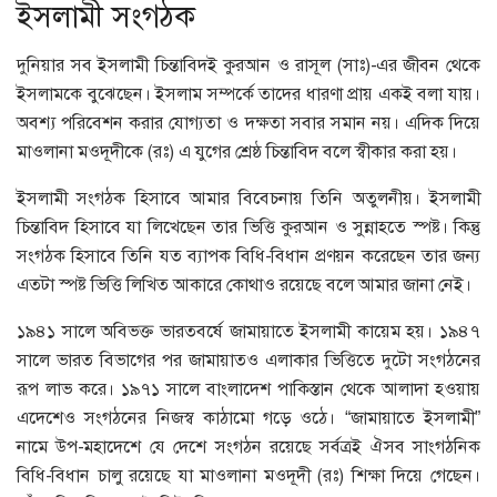
ইসলামী সংগঠক
দুনিয়ার সব ইসলামী চিন্তাবিদই কুরআন ও রাসূল (সাঃ)-এর জীবন থেকে
ইসলামকে বুঝেছেন। ইসলাম সম্পর্কে তাদের ধারণা প্রায় একই বলা যায়।
অবশ্য পরিবেশন করার যোগ্যতা ও দক্ষতা সবার সমান নয়। এদিক দিয়ে
মাওলানা মওদূদীকে (রঃ) এ যুগের শ্রেষ্ঠ চিন্তাবিদ বলে স্বীকার করা হয়।
ইসলামী সংগঠক হিসাবে আমার বিবেচনায় তিনি অতুলনীয়। ইসলামী
চিন্তাবিদ হিসাবে যা লিখেছেন তার ভিত্তি কুরআন ও সুন্নাহতে স্পষ্ট। কিন্তু
সংগঠক হিসাবে তিনি যত ব্যাপক বিধি-বিধান প্রণয়ন করেছেন তার জন্য
এতটা স্পষ্ট ভিত্তি লিখিত আকারে কোথাও রয়েছে বলে আমার জানা নেই।
১৯৪১ সালে অবিভক্ত ভারতবর্ষে জামায়াতে ইসলামী কায়েম হয়। ১৯৪৭
সালে ভারত বিভাগের পর জামায়াতও এলাকার ভিত্তিতে দুটো সংগঠনের
রূপ লাভ করে। ১৯৭১ সালে বাংলাদেশ পাকিস্তান থেকে আলাদা হওয়ায়
এদেশেও সংগঠনের নিজস্ব কাঠামো গড়ে ওঠে। “জামায়াতে ইসলামী”
নামে উপ-মহাদেশে যে দেশে সংগঠন রয়েছে সর্বত্রই ঐসব সাংগঠনিক
বিধি-বিধান চালু রয়েছে যা মাওলানা মওদূদী (রঃ) শিক্ষা দিয়ে গেছেন।