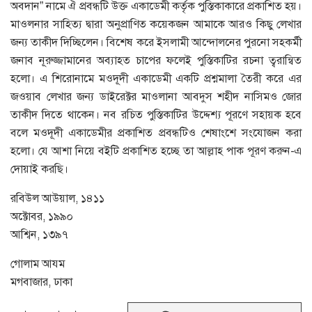
অবদান” নামে ঐ প্রবন্ধটি উক্ত একাডেমী কর্তৃক পুস্তিকাকারে প্রকাশিত হয়।
মাওলনার সাহিত্য দ্বারা অনুপ্রাণিত কয়েকজন আমাকে আরও কিছু লেখার
জন্য তাকীদ দিচ্ছিলেন। বিশেষ করে ইসলামী আন্দোলনের পুরনো সহকর্মী
জনাব নূরুজ্জামানের অব্যাহত চাপের ফলেই পুস্তিকাটির রচনা ত্বরান্বিত
হলো। এ শিরোনামে মওদূদী একাডেমী একটি প্রশ্নমালা তৈরী করে এর
জওয়াব লেখার জন্য ডাইরেক্টর মাওলানা আবদুস শহীদ নাসিমও জোর
তাকীদ দিতে থাকেন। নব রচিত পুস্তিকাটির উদ্দেশ্য পূরণে সহায়ক হবে
বলে মওদূদী একাডেমীর প্রকাশিত প্রবন্ধটিও শেষাংশে সংযোজন করা
হলো। যে আশা নিয়ে বইটি প্রকাশিত হচ্ছে তা আল্লাহ পাক পূরণ করুন-এ
দোয়াই করছি।
রবিউল আউয়াল, ১৪১১
অক্টোবর, ১৯৯০
আশ্বিন, ১৩৯৭
গোলাম আযম
মগবাজার, ঢাকা