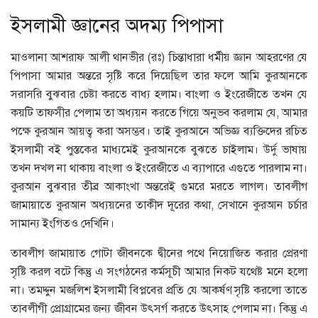
ইসলামী জ্ঞানের অদম্য পিপাসা
মাওলানা আশরাফ আলী থানভীর (রঃ) চিন্তাধারা ধর্মীয় জ্ঞান আহরণের যে
পিপাসা আমার অন্তরে সৃষ্টি করে দিয়েছিল তার ফলে আমি কুরআনকে
সরাসরি বুঝবার চেষ্টা করতে বাধ্য হলাম। বাংলা ও ইংরেজীতে তখন যে
কয়টি তাফসীর পেলাম তা অধ্যয়ন করতে গিয়ে অনুভব করলাম যে, আমার
পক্ষে কুরআন আয়ত্ব করা অসম্ভব। তাই কুরআনে অভিজ্ঞ ব্যক্তিদের রচিত
ইসলামী বই পুস্তকের মাধ্যমেই কুরআনকে বুঝতে চাইলাম। উর্দু ভাষায়
তখন দখল না থাকায় বাংলা ও ইংরেজীতে এ ব্যাপারে এগুতে পারলাম না।
কুরআন বুঝবার তীব্র আকাংখা অন্তরেই গুমরে মরতে লাগল। তাবলীগ
জামায়াতে কুরআন অধ্যয়নের তাকীদ দূরের কথা, সেখানে কুরআন চর্চার
সামান্য ইংগিতও দেখিনি।
তাবলীগ জামায়াত গোটা জীবনকে দ্বীনের পথে নিয়োজিত করার প্রেরণা
সৃষ্টি করল বটে কিন্তু এ সংগঠনের কর্মসূচী আমার নিকট যথেষ্ট মনে হলো
না। তমদ্দুন মজলিশ ইসলামী বিপ্লবের প্রতি যে আকর্ষণ সৃষ্টি করলো তাতে
তাবলীগী প্রোগ্রামের জন্য জীবন উৎসর্গ করতে উৎসাহ পেলাম না। কিন্তু এ