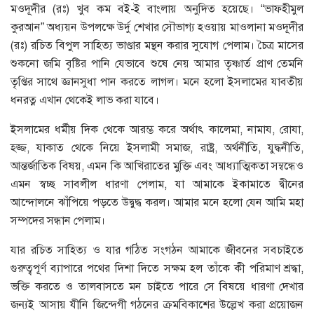
মওদূদীর (রঃ) খুব কম বই-ই বাংলায় অনুদিত হয়েছে। “ভাফহীমুল
কুরআন” অধ্যয়ন উপলক্ষে উর্দু শেখার সৌভাগ্য হওয়ায় মাওলানা মওদূদীর
(রঃ) রচিত বিপুল সাহিত্য ভাণ্ডার মন্থন করার সুযোগ পেলাম। চৈত্র মাসের
শুকনো জমি বৃষ্টির পানি যেভাবে শুষে নেয় আমার তৃষ্ণার্ত প্রাণ তেমনি
তৃপ্তির সাথে জ্ঞানসুধা পান করতে লাগল। মনে হলো ইসলামের যাবতীয়
ধনরত্ন এখান থেকেই লাভ করা যাবে।
ইসলামের ধর্মীয় দিক থেকে আরম্ভ করে অর্থাৎ কালেমা, নামায, রোযা,
হজ্জ, যাকাত থেকে নিয়ে ইসলামী সমাজ, রাষ্ট্র, অর্থনীতি, যুদ্ধনীতি,
আন্তর্জাতিক বিষয়, এমন কি আখিরাতের মুক্তি এবং আধ্যাত্মিকতা সম্বন্ধেও
এমন স্বচ্ছ সাবলীল ধারণা পেলাম, যা আমাকে ইকামাতে দ্বীনের
আন্দোলনে ঝাঁপিয়ে পড়তে উদ্বুদ্ধ করল। আমার মনে হলো যেন আমি মহা
সম্পদের সন্ধান পেলাম।
যার রচিত সাহিত্য ও যার গঠিত সংগঠন আমাকে জীবনের সবচাইতে
গুরুত্বপূর্ণ ব্যাপারে পথের দিশা দিতে সক্ষম হল তাঁকে কী পরিমাণ শ্রদ্ধা,
ভক্তি করতে ও তালবাসতে মন চাইতে পারে সে বিষয়ে ধারণা দেখার
জন্যই আসায় যীনি জিন্দেগী গঠনের ক্রমবিকাশের উল্লেখ করা প্রয়োজন