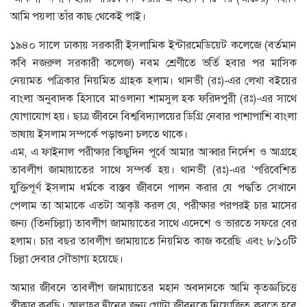
আমি পয়লা তাঁর কাছ থেকেই পাই।
১৯৪০ সালে ঢাকায় সরকারী ইসলামিক ইন্টারমেডিয়েট কলেজে (বর্তমান
কবি নজরুল সরকারী কলেজ) নবম শ্রেণীতে ভর্তি হবার পর মাসিক
নেয়ামত পত্রিকার নিয়মিত গ্রাহক হলাম। থানভী (রঃ)-এর লেখা বইয়ের
বাংলা অনুবাদক হিসাবে মাওলানা শামসুল হক ফরিদপুরী (রঃ)-এর সাথে
যোগাযোগ হয়। ছাত্র জীবনে বিশ্ববিদ্যালয়ের ডিগ্রি নেবার পাশাপাশি বাংলা
ভাষায় ইসলাম সম্পর্কে পড়াশুনা চলতে থাকে।
এম, এ ফাইনাল পরীক্ষার কিছুদিন পূর্বে আমার আব্বার নির্দেশ ও আগ্রহে
তাবলীগ জামায়াতের সাথে সম্পর্ক হয়। থানভী (রঃ)-এর ‘পরিবেশিত
যুক্তিপূর্ণ ইসলাম ধর্মকে বাস্তব জীবনে পালন করার যে পদ্ধতি সেখানে
পেলাম তা আমাকে এতটা আকৃষ্ট করল যে, পরীক্ষার পরপরই চার মাসের
জন্য (তিনচিল্লা) তাবলীগ জামায়াতের সাথে এদেশে ও ভারতে সফরে বের
হলাম। চার বছর তাবলীগ জামায়াতে নিয়মিত কাজ করেছি এবং ৮/১০টি
চিল্লা দেবার সৌভাগ্য হয়েছে।
আমার জীবনে তাবলীগ জামায়াতের মহান অবদানকে আমি কৃতজ্ঞচিত্তে
স্বীকার করছি। আল্লাহর দ্বীনের জন্য গোটা জীবনকে নিয়োজিত করতে হবে