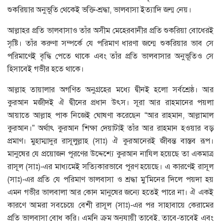
শুকরিয়ার অনুভূতি থেকেই ভক্তি-শ্রদ্ধা, ভালবাসা ইত্যাদি জন্ম নেয়।
আল্লাহর প্রতি ভালবাসাও তাঁর অসীম মেহেরবানীর প্রতি শুকরিয়া বোধেরই
সৃষ্টি। তাঁর করুণা সম্পর্কে যে পরিমাণ ধারণা জন্মে শুকরিয়ার ভাব সে
পরিমাণেই বৃদ্ধি পেতে থাকে এবং তাঁর প্রতি ভালবাসার অনুভূতিও সে
হিসাবেই গভীর হতে থাকে।
আল্লাহ তায়ালার অগণিত অনুগ্রহের মধ্যে দ্বীনই হলো সর্বশ্রেষ্ঠ। আর
কুরআন মজীদই ঐ দ্বীনের প্রধান উৎস। সূরা আর রাহমানের পয়লা
আয়াতে আল্লাহ পাক নিজেই ঘোষণা করেছেন “আর রাহমান, আল্লামাল
কুরআন।” অর্থাৎ কুরআন শিক্ষা দেয়াটাই তাঁর আর রাহমান হওয়ার বড়
প্রমাণ। মুহাম্মাদুর রাসূলুল্লাহ (সাঃ) ঐ কুরআনেরই জীবন্ত বাস্তব রূপ।
মানুষের যে প্রয়োজন পূরণের উদ্দেশ্যে কুরআন নাযিল হয়েছে তা একমাত্র
রাসূল (সাঃ)-এর মাধ্যমেই সত্যিকারভাবে পূরণ হয়েছে। এ কারণেই রাসূল
(সাঃ)-এর প্রতি যে পরিমাণ ভালবাসা ও শ্রদ্ধা মু’মিনের দিলে পয়দা হয়
এমন গভীর ভালবালা আর কোন মানুষের জন্যে হতেই পারে না। ঐ একই
কারণে আমরা সবচেয়ে বেশী রাসূল (সাঃ)-এর পর সাহাবায়ে কেরামের
প্রতি ভালবাসা বোধ করি। এমনি ক্রম অনুযায়ী তাবেই, তাবে-তাবেই এবং