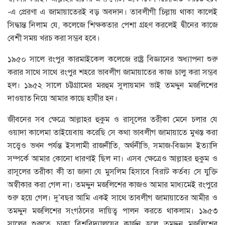
-এ প্রেরণা এ জামায়াতেরই বড় অবদান। তাবলীগী চিল্লায় থাকা কালেই
সিদ্ধান্ত নিলাম যে, কলেজে শিক্ষকতার পেশা গ্রহণ করলেই দ্বীনের কাজে
বেশী সময় খরচ করা সম্ভব হবে।
১৯৫০ সালে রংপুর কারমাইকেল কলেজে রাষ্ট্র বিজ্ঞানের অধ্যাপনা শুরু
করার সাথে সাথে রংপুর শহরে ভাবলীগ জামায়াতের কাজ চালু করা সম্ভব
হল। ১৯৫২ সালে চট্টগ্রামের মরহুম সুলায়মান ভাই তমদ্দুন মজলিশের
দাওয়াত নিয়ে আমার কাছে হাযীর হন।
জীবনের সব ক্ষেত্রে আল্লাহর হুকুম ও রাসূলের তরীকা মেনে চলার যে
ওয়াদা কালেমা তাইয়েবায় করেছি সে কথা ভাবলীগ জামায়াতে মুখস্ত করা
সত্ত্বেও ভখন পর্যন্ত ইসলামী রাজনীতি, অর্থনীভি, সমাজ-বিজ্ঞান ইত্যাদি
সম্পর্কে আমার কোনো ধারণাই ছিল না। এসব ক্ষেত্রেও আল্লাহর হুকুম ও
রাসূলের তরীকা কী তা জানা যে মুসলিম হিসাবে বিরাট কর্তব্য সে যুক্তি
অস্বীকার করা গেল না। তমদ্দুন মজলিশের কাজও আমার মাধ্যমেই রংপুরে
শুরু হয়ে গেল। দু’বছর আমি একই সাথে তাবলীগ জামায়াতের আমীর ও
তমদ্দুন মজলিশের সংগঠনের দায়িত্ব পালন করতে থাকলাম। ১৯৫৩
সালের শুরুতে চাকা বিশ্ববিদ্যালয়ের কার্জন হলে তমদ্দুন মজলিশের