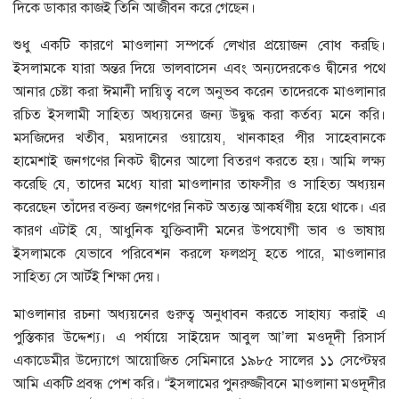
দিকে ডাকার কাজই তিনি আজীবন করে গেছেন।
শুধু একটি কারণে মাওলানা সম্পর্কে লেখার প্রয়োজন বোধ করছি।
ইসলামকে যারা অন্তর দিয়ে ভালবাসেন এবং অন্যদেরকেও দ্বীনের পথে
আনার চেষ্টা করা ঈমানী দায়িত্ব বলে অনুভব করেন তাদেরকে মাওলানার
রচিত ইসলামী সাহিত্য অধ্যয়নের জন্য উদ্বুদ্ধ করা কর্তব্য মনে করি।
মসজিদের খতীব, ময়দানের ওয়ায়েয, খানকাহর পীর সাহেবানকে
হামেশাই জনগণের নিকট দ্বীনের আলো বিতরণ করতে হয়। আমি লক্ষ্য
করেছি যে, তাদের মধ্যে যারা মাওলানার তাফসীর ও সাহিত্য অধ্যয়ন
করেছেন তাঁদের বক্তব্য জনগণের নিকট অত্যন্ত আকর্ষণীয় হয়ে থাকে। এর
কারণ এটাই যে, আধুনিক যুক্তিবাদী মনের উপযোগী ভাব ও ভাষায়
ইসলামকে যেভাবে পরিবেশন করলে ফলপ্রসূ হতে পারে, মাওলানার
সাহিত্য সে আর্টই শিক্ষা দেয়।
মাওলানার রচনা অধ্যয়নের গুরুত্ব অনুধাবন করতে সাহায্য করাই এ
পুস্তিকার উদ্দেশ্য। এ পর্যায়ে সাইয়েদ আবুল আ’লা মওদূদী রিসার্স
একাডেমীর উদ্যোগে আয়োজিত সেমিনারে ১৯৮৫ সালের ১১ সেপ্টেম্বর
আমি একটি প্রবন্ধ পেশ করি। “ইসলামের পুনরুজ্জীবনে মাওলানা মওদূদীর