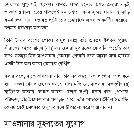
চমৎকার সুপুরুষই ছিলেন। লালচে সাদা রং-এর প্রশস্ত চেহারা বড়ই
আকর্ষণীয় ছিল। চেয়ে থাকতেই মন চাইত। এমন সুন্দর মানানসই দাড়ি
কমই দেখা যায়। বড় বড় দুটো চোখ চেহারাকে আরও আকর্ষণীয় করেছে।
চশমায় চমৎকার মানাতো।
তিনি সৈয়দ বংশের লোক। রাসূল (সাঃ) তাঁর ৩৭তম ঊর্ধতম পুরুষ।
সীরাতের বইতে রাসূল (সাঃ)-এর চেহারা মুবারকের যে বর্ণনা পড়েছি তার
সাথে যতটুকু মিল মাওলানার চেহারায় পেয়েছি বলে আমার মনে হয়েছে
এতটা মিল আর কারো চেহারায় দেখিনি।
কথায় বলে, যাকে ভালবাসা যায় তার সবকিছুই ভাল লাগে বা ভাল মনে
হয়। একথা খেয়াল রেখেও বলতে বাধ্য হচ্ছি যে, মাওলানা মওদূদীর (র)
ব্যক্তিগত অভ্যাস, আচার আচরণ, বলার ভংগী, চলার ধরণ, পোশাক-
পরিচ্ছদ, তাঁর বৈঠকখানার অনাড়ম্বর সাজ, তাঁর গোছানো টেবিল ইত্যাদির
কোনটাকেই চমৎকার ও সুন্দর বলে স্বীকার না করে পারা যায় না।
মাওলানার সুহবতের সুযোগ