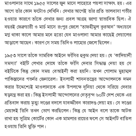
মাওলানার সাথে ১৯৫৫ সালের জুন মাসে লাহোরে পয়লা সাক্ষাৎ হয়। এর
আগে তাঁর কোন ফটোও দেখিনি। দেখার আগেই তাঁর প্রতি ভালবাসা গভীর
হওয়ার কারণে তাঁকে দেখার জন্য প্রবল আগ্রহ জাগা স্বাভাবিক ছিল। ঐ
বছরই ফেব্রুয়ারী ও মার্চ মাসে রংপুর জেলে “তাফহীমুল কুরআন” অধ্যয়নে
মগ্ন থাকা কালে আমার মনে হতো যেন মাওলানা আমার কাছেই দেয়ালের
আড়ালে আছেন। কারণ সে সময় তিনিও লাহোর জেলে ছিলেন।
১৯৫৩ সালে তাঁকে সামরিক আইনে ফাঁসির হুকুম দেয়া হয়। যে ‘কাদিয়ানী
সমস্যা’ বইটি লেখার দোষে তাঁকে ফাঁসি দেবার সিদ্ধান্ত নেয়া হয় সে
বইটিকে কিন্তু কোন সময় বেআইনী করা হয়নি। তখন গোলাম মুহাম্মদ
পাকিস্তানের গভর্নর জেনারেল। ইসলামী শাসনতন্ত্রের আন্দোলনকে দমন
করার উদ্দেশ্যেই মাওলানাকে এক উপলক্ষে দুনিয়া থেকে সরিয়ে দেবার
ষড়যন্ত্র করা হয়। কিন্তু ইসলামী আন্দোলনের নেতৃবৃন্দ ৬০টি দেশ থেকে এর
প্রতিবাদ করায় মৃত্যু দণ্ডের বদলে যাবজ্জীবন কারাদণ্ড দেয়া হয়। সে দণ্ডের
মেয়াদই তিনি তখন ভোগ করছিলেন। কিন্তু যে আইন বলে তাকে আটক
রাখা হয় সুপ্রিম কোর্টের কোন এক মামলার রায়ের ফলে সে আইনটি বাতিল
হওয়ায় তিনি মুক্তি পান।