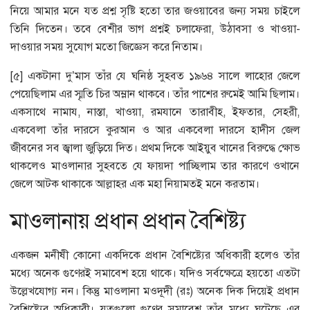
নিয়ে আমার মনে যত প্রশ্ন সৃষ্টি হতো তার জওয়াবের জন্য সময় চাইলে
তিনি দিতেন। তবে বেশীর ভাগ প্রশ্নই চলাফেরা, উঠাবসা ও খাওয়া-
দাওয়ার সময় সুযোগ মতো জিজ্ঞেস করে নিতাম।
[৫] একটানা দু’মাস তাঁর যে ঘনিষ্ঠ সুহবত ১৯৬৪ সালে লাহোর জেলে
পেয়েছিলাম এর স্মৃতি চির অম্লান থাকবে। তাঁর পাশের রুমেই আমি ছিলাম।
একসাথে নামায, নাস্তা, খাওয়া, রমযানে তারাবীহ, ইফতার, সেহরী,
একবেলা তাঁর দারসে কুরআন ও আর একবেলা দারসে হাদীস জেল
জীবনের সব জ্বালা জুড়িয়ে দিত। প্রথম দিকে আইয়ুব খানের বিরুদ্ধে ক্ষোভ
থাকলেও মাওলানার সুহবতে যে ফায়দা পাচ্ছিলাম তার কারণে ওখানে
জেলে আটক থাকাকে আল্লাহর এক মহা নিয়ামতই মনে করতাম।
মাওলানায় প্রধান প্রধান বৈশিষ্ট্য
একজন মনীষী কোনো একদিকে প্রধান বৈশিষ্ট্যের অধিকারী হলেও তাঁর
মধ্যে অনেক গুণেরই সমাবেশ হয়ে থাকে। যদিও সর্বক্ষেত্রে হয়তো এতটা
উল্লেখযোগ্য নন। কিন্তু মাওলানা মওদূদী (রঃ) অনেক দিক দিয়েই প্রধান
বৈশিষ্ট্যের অধিকারী। যতগুলো গুণের সমাবেশ তাঁর মধ্যে ঘটেছে এর