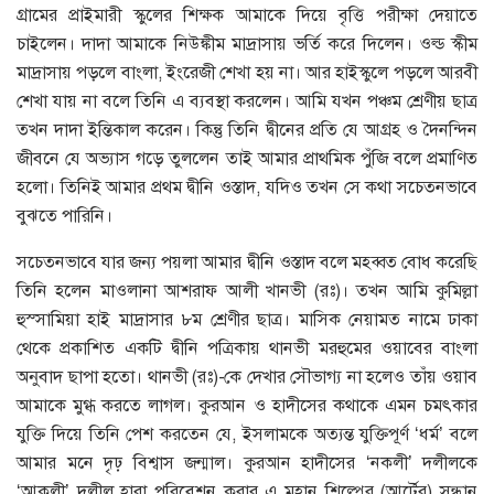
গ্রামের প্রাইমারী স্কুলের শিক্ষক আমাকে দিয়ে বৃত্তি পরীক্ষা দেয়াতে
চাইলেন। দাদা আমাকে নিউঙ্কীম মাদ্রাসায় ভর্তি করে দিলেন। ওল্ড স্কীম
মাদ্রাসায় পড়লে বাংলা, ইংরেজী শেখা হয় না। আর হাইস্কুলে পড়লে আরবী
শেখা যায় না বলে তিনি এ ব্যবস্থা করলেন। আমি যখন পঞ্চম শ্রেণীয় ছাত্র
তখন দাদা ইন্তিকাল করেন। কিন্তু তিনি দ্বীনের প্রতি যে আগ্রহ ও দৈনন্দিন
জীবনে যে অভ্যাস গড়ে তুললেন তাই আমার প্রাথমিক পুঁজি বলে প্রমাণিত
হলো। তিনিই আমার প্রথম দ্বীনি ওস্তাদ, যদিও তখন সে কথা সচেতনভাবে
বুঝতে পারিনি।
সচেতনভাবে যার জন্য পয়লা আমার দ্বীনি ওস্তাদ বলে মহব্বত বোধ করেছি
তিনি হলেন মাওলানা আশরাফ আলী খানভী (রঃ)। তখন আমি কুমিল্লা
হুস্সামিয়া হাই মাদ্রাসার ৮ম শ্রেণীর ছাত্র। মাসিক নেয়ামত নামে ঢাকা
থেকে প্রকাশিত একটি দ্বীনি পত্রিকায় থানভী মরহুমের ওয়াবের বাংলা
অনুবাদ ছাপা হতো। থানভী (রঃ)-কে দেখার সৌভাগ্য না হলেও তাঁয় ওয়াব
আমাকে মুগ্ধ করতে লাগল। কুরআন ও হাদীসের কথাকে এমন চমৎকার
যুক্তি দিয়ে তিনি পেশ করতেন যে, ইসলামকে অত্যন্ত যুক্তিপূর্ণ ‘ধর্ম’ বলে
আমার মনে দৃঢ় বিশ্বাস জন্মাল। কুরআন হাদীসের ‘নকলী’ দলীলকে
‘আকলী’ দলীল হারা পরিবেশন করার এ মহান শিল্পের (আর্টের) সন্ধান