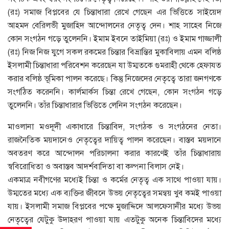
(রঃ) সমাজ বিপ্লবের যে চিন্তাধারা রেখে গেছেন এর ভিত্তিতে সাইয়েদ
আহমদ বেরিলভী মুজাহিদ আন্দোলনের নেতৃত্ব দেন। শাহ সাহেব নিজে
কোন সংগঠন গড়ে তুলেননি। ইমাম ইবনে তাইমিয়া (রঃ) ও ইমাম গাজ্জালী
(রঃ) নিজ নিজ যুগে সকল রকমের চিন্তার বিভ্রান্তির মুকাবিলায় এমন বলিষ্ঠ
ইসলামী চিন্তাধারা পরিবেশন করেছেন যা উম্মতকে গুমরাহী থেকে হেফাযত
করার বলিষ্ঠ ভূমিকা পালন করেছে। কিন্তু নিজেদের নেতৃত্বে তারা জনগণকে
সংগঠিত করেননি। কার্লমার্কস চিন্তা রেখে গেছেন, কোন সংগঠন গড়ে
তুলেননি। তাঁর চিন্তাধারার ভিত্তিতে লেনিন সংগঠন করেছেন।
মাওলানা মওদূদী একাধারে চিন্তাবিদ, সংগঠক ও সংগঠনের নেতা।
রাজনৈতিক ময়দানেও নেতৃত্বের দায়িত্ব পালন করেছেন। বাস্তব ময়দানে
অবতরণ করে আন্দোলন পরিচালনা করার কারণেই তাঁর চিন্তাধারায়
স্ববিরোধিতা ও অবাস্তব আদর্শবাদিতা বা কল্পনা বিলাস নেই।
একমাত্র নবীগণের মধ্যেই চিন্তা ও কর্মের নেতৃত্ব এক সাথে পাওয়া যায়।
উম্মতের মধ্যে এক ব্যক্তির জীবনে উভয় নেতৃত্বের সমন্বয় খুব কমই পাওয়া
যায়। ইসলামী সমাজ বিপ্লবের পক্ষে মুজাদ্দিদে আলফেসানীর মধ্যে উভয়
নেতৃত্বের যেটুকু উদাহরণ পাওয়া যায় এতটুকু অনেক চিন্তাবিদের মধ্যে