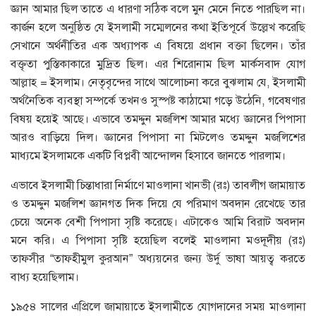
জ্ঞান আমার ছিল তাতে এ ধারণা সঠিক বলে মুন মেনে নিতে পারছিল না।
কার্জন হলে অনুষ্ঠিত যে ইসলামী সম্মেলনের কথা ইতিপূর্বে উল্লেখ করেছি
সেখানে অর্থনীতির এক অধ্যাপক এ বিষয়ে প্রধান বক্তা ছিলেন। তাঁর
বক্তৃতা পুস্তিকাকারে মুদ্রিত ছিল। এর শিরোনাম ছিল মার্কসবাদ যোগ
আল্লাহ = ইসলাম। নেতৃবৃন্দের সাথে আলোচনা করে বুঝলাম যে, ইসলামী
অর্থনৈতিক ব্যবস্থা সম্পর্কে তখনও সুস্পষ্ট কাঠামো গড়ে উঠেনি, গবেষণার
বিষয় হয়েই আছে। এভাবে তমদ্দুন মজলিশ আমার মধ্যে জ্ঞানের পিপাসা
আরও বাড়িয়ে দিল। জ্ঞানের পিপাসা না মিটলেও তমদ্দুন মজলিশের
মাধ্যমে ইসলামকে একটি বিপ্লবী আন্দোলন হিসাবে জানতে পারলাম।
এভাবে ইসলামী চিন্তাধারা নির্মাণে মাওলানা খানভী (রঃ) তাবলীগ জামায়াত
ও তমদ্দুন মজলিশ জ্ঞানগত দিক দিয়ে যে পরিমাণ অবদান রেখেছে তার
চেয়ে অনেক বেশী পিপাসা সৃষ্টি করেছে। এটাকেও আমি বিরাট অবদান
মনে করি। এ পিপাসা সৃষ্টি হয়েছিল বলেই মাওলানা মওদূদীয় (রঃ)
তাফসীর “তাফহীমুল কুরআন” অধ্যয়নের জন্য উর্দু ভাষা আয়ত্ব করতে
বাধ্য হয়েছিলাম।
১৯৫৪ সালের এপ্রিলে জামায়াতে ইসলামীতে যোগদানের সময় মাওলানা