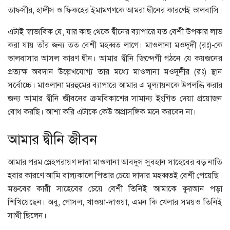
তাফসীর, হাদীস ও ফিকহের ইমামগণকে আমরা দ্বীনের কারণেই ভালবাসি।
এটাই স্বাভাবিক যে, যার কাছ থেকে দ্বীনের ব্যাপারে যত বেশী উপকার লাভ
করা যায় তাঁর জন্য তত বেশী মহব্বত লাগে। মাওলানা মওদূদী (রঃ)-কে
ভালবাসার আসল কারণ দ্বীন। আমার দ্বীনি জিন্দেগী গঠনে যে কয়জনের
প্রত্যক্ষ অবদান উল্লেখযোগ্য তার মধ্যে মাওলানা মওদূদীর (রঃ) স্থান
সর্বোচ্চে। মাওলানা মরহুমের ব্যাপারে আমার এ মূল্যায়নকে উপলব্ধি করার
জন্য আমার দ্বীনি জীবনের ক্রমবিকাশের সামান্য ইংগিত দেয়া প্রয়োজন
বোধ করছি। আশা করি এটাকে কেউ অপ্রাসঙ্গিক মনে করবেন না।
আমার দ্বীনি জীবন
আমার পরম স্নেহপরায়ণ দাদা মাওলানা আবদুস সুবহান সাহেবের বড় নাতি
হবার কারণে আমি বাল্যকালে পিতার চেয়ে দাদার মহব্বতই বেশী পেয়েছি।
মক্তবের কারী সাহেবের চেয়ে বেশী তিনিই আমাকে কুরআন পড়া
শিখিয়েছেন। অবু, গোসল, খাওয়া-দাওয়া, এমন কি খেলার সময়ও তিনিই
সাথী ছিলেন।