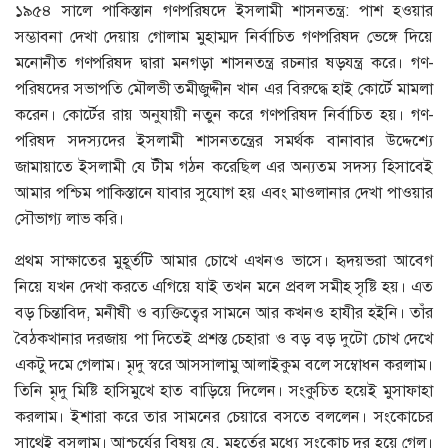
১৯৫৪ সালে পাকিস্তান গণপরিষদে ইসলামী শাসনতন্ত্র: পাশ হওয়ার
সম্ভাবনা দেখা দেয়ায় গোলাম মুহাম্মদ নির্বাচিত গণপরিষদ ভেঙ্গে দিয়ে
মনোনীত গণপরিষদ দ্বারা মনগড়া শাসনতন্ত্র রচনার ষড়যন্ত্র করে। গণ-
পরিষদের সভাপতি মৌলভী তমীজুদ্দীন খান এর বিরুদ্ধে হাই কোর্টে মামলা
করেন। কোর্টের রায় অনুযায়ী নতুন করে গণপরিষদ নির্বাচিত হয়। গণ-
পরিষদ সদস্যদের ইসলামী শাসনতন্ত্রের সমর্থক বানাবার উদ্দেশ্যে
জামায়াতে ইসলামী যে টীম গঠন করেছিল এর অন্যতম সদস্য হিসাবেই
আমার পশ্চিম পাকিস্তানে যাবার সুযোগ হয় এবং মাওলানার দেখা পাওয়ার
সৌভাগ্য লাভ করি।
প্রথম সাক্ষাতের মুহূর্তটি আমার চোখে এখনও ভাসে। হৃদয়ভরা আবেগ
নিয়ে যখন দেখা করতে এগিয়ে যাই তখন মনে প্রবল সমীহ সৃষ্টি হয়। এত
বড় চিন্তাবিদ, মনীষী ও ব্যক্তিত্বের সামনে আর কখনও হাযীর হইনি। তাঁর
বৈঠকখানার দরজায় পা দিতেই প্রশস্ত চেহারা ও বড় বড় দুটো চোখ দেখে
একটু দমে গেলাম। মৃদু স্বরে আসসালামু আলাইকুম বলে সম্বোধন করলাম।
তিনি মৃদু মিষ্টি হাসিমুখে হাত বাড়িয়ে দিলেন। সংকুচিত হয়েই মুসাফাহা
করলাম। ইশারা করে তার সামনের চেয়ারে বসতে বললেন। সংকোচের
সাথেই বসলাম। আশ্চর্যের বিষয় যে, মুহূর্তের মধ্যে সংকোচ দূর হয়ে গেল।