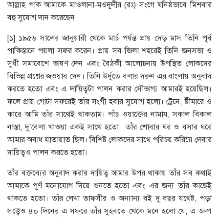
আল্লাহ পাক আমাকে মাওলানা-মওদূদীর (রঃ) সংগে ঘনিষ্ঠভাবে মিশবার
বহু সুযোগ দান করেছেন।
[১] ১৯৫৬ সালের জানুয়ারী থেকে মার্চ পর্যন্ত প্রায় দেড় মাস তিনি পূর্ব
পাকিস্তানে পয়লা সফর করেন। প্রায় সব জিলা শহরেই তিনি জনসভা ও
সুধী সমাবেশে ভাষণ দেন এবং বৈঠকী আলোচনায় উপস্থিত লোকদের
বিভিন্ন প্রশ্নের জওয়াব দেন। তিনি উর্দুতে বলার দরুন এর বাংলায় অনুবাদ
করতে হতো এবং এ দায়িত্বটা পালন করার সৌভাগ্য আমারই হয়েছিল।
ফলে প্রায় গোটা সফরেই তাঁর সংগী হবার সুযোগ হলো। ট্রেনে, ষ্টীমারে ও
কারে আমি তাঁর সাথেই থাকতাম। পাঁচ ওয়াক্তের নামায, সকাল বিকাল
নাস্তা, দু’বেলা খাওয়া একই সাথে হতো। তাঁর শোবার ঘর ও বসার ঘরে
আমার অবাধ যাতায়াত ছিল। বিশিষ্ট লোকদের সাথে পরিচয় করিয়ে দেবার
দায়িত্বও পালন করতে হতো।
তাঁর বক্তব্যের অনুবাদ করার দায়িত্ব আমার উপর থাকায় তাঁর সব কথাই
আমাকে পূর্ণ মনোযোগ দিয়ে শুনতে হতো এবং এর জন্য তাঁর কাছেই
থাকতে হতো। তাঁর লেখা তাফসীর ও অন্যান্য বই দু বছর যথেষ্ট, পড়া
সত্ত্বেও ৪০ দিনের এ সফরে তাঁর সুহবতে থেকে মনে হলো যে, এ অল্প