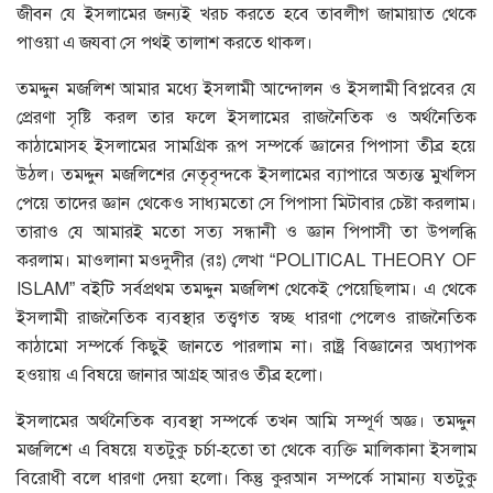
জীবন যে ইসলামের জন্যই খরচ করতে হবে তাবলীগ জামায়াত থেকে
পাওয়া এ জযবা সে পথই তালাশ করতে থাকল।
তমদ্দুন মজলিশ আমার মধ্যে ইসলামী আন্দোলন ও ইসলামী বিপ্লবের যে
প্রেরণা সৃষ্টি করল তার ফলে ইসলামের রাজনৈতিক ও অর্থনৈতিক
কাঠামোসহ ইসলামের সামগ্রিক রূপ সম্পর্কে জ্ঞানের পিপাসা তীব্র হয়ে
উঠল। তমদ্দুন মজলিশের নেতৃবৃন্দকে ইসলামের ব্যাপারে অত্যন্ত মুখলিস
পেয়ে তাদের জ্ঞান থেকেও সাধ্যমতো সে পিপাসা মিটাবার চেষ্টা করলাম।
তারাও যে আমারই মতো সত্য সন্ধানী ও জ্ঞান পিপাসী তা উপলব্ধি
করলাম। মাওলানা মওদুদীর (রঃ) লেখা “POLITICAL THEORY OF
ISLAM” বইটি সর্বপ্রথম তমদ্দুন মজলিশ থেকেই পেয়েছিলাম। এ থেকে
ইসলামী রাজনৈতিক ব্যবস্থার তত্ত্বগত স্বচ্ছ ধারণা পেলেও রাজনৈতিক
কাঠামো সম্পর্কে কিছুই জানতে পারলাম না। রাষ্ট্র বিজ্ঞানের অধ্যাপক
হওয়ায় এ বিষয়ে জানার আগ্রহ আরও তীব্র হলো।
ইসলামের অর্থনৈতিক ব্যবস্থা সম্পর্কে তখন আমি সম্পূর্ণ অজ্ঞ। তমদ্দুন
মজলিশে এ বিষয়ে যতটুকু চর্চা-হতো তা থেকে ব্যক্তি মালিকানা ইসলাম
বিরোধী বলে ধারণা দেয়া হলো। কিন্তু কুরআন সম্পর্কে সামান্য যতটুকু