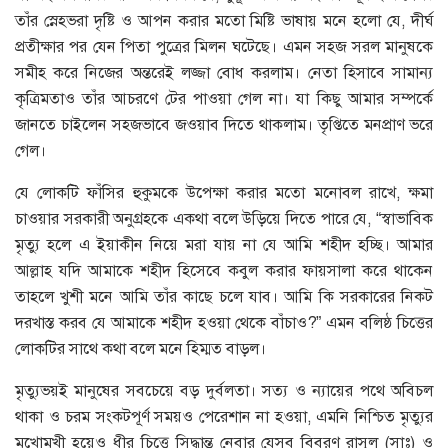
তাঁর স্নেহভরা দৃষ্টি ও আপন করার মতো মিষ্টি ভাষায় মনে হলো যে, দীর্ঘ
প্রতীক্ষার পর যেন পিতা পুত্রের মিলন ঘটেছে। এমন সহজ সরল মানুষকে
সমীহ করে নিজের অন্তরেই লজ্জা বোধ করলাম। নেতা হিসাবে সামান্য
কৃত্রিমতাও তাঁর আচরণে টের পাওয়া গেল না। যা কিছু আমার সম্পর্কে
জানতে চাইলেন সহজভাবে জওয়াব দিতে থাকলাম। তৃপ্তিতে মনপ্রাণ ভরে
গেল।
যে লোকটি ফাঁসির হুকুমকে উপেক্ষা করার মতো মনোবল রাখে, ক্ষমা
চাওয়ার সরকারী অনুগ্রহকে একথা বলে উড়িয়ে দিতে পারে যে, “স্বাভাবিক
মৃত্যু হলে এ ইয়াকীন নিয়ে মরা যায় না যে আমি শহীদ হচ্ছি। আমার
আল্লাহ যদি আমাকে শহীদ হিসেবে কবুল করার ফায়সালা করে থাকেন
তাহলে খুশী মনে আমি তাঁর কাছে চলে যাব। আমি কি সরকারের নিকট
দরখাস্ত করব যে আমাকে শহীদ হওয়া থেকে বাঁচাও?” এমন বলিষ্ঠ চিত্তের
লোকটির সাথে কথা বলে মনে হিম্মত বাড়ল।
মৃত্যুভয়ই মানুষের সবচেয়ে বড় দুর্বলতা। সত্য ও ন্যায়ের পথে অবিচল
থাকা ও চরম সংকটপূর্ণ সময়ও পেরেশান না হওয়া, এমনি নিশ্চিত মৃত্যুর
মুখোমুখী হয়েও ধীর চিত্তে সিদ্ধান্ত নেবার যেসব বিবরণ রাসূল (সাঃ) ও