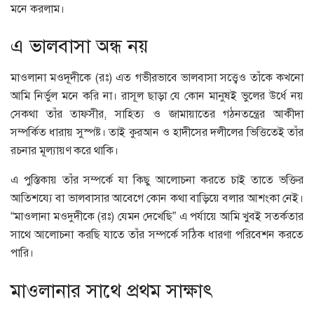
মনে করলাম।
এ ভালবাসা অন্ধ নয়
মাওলানা মওদূদীকে (রঃ) এত গভীরভাবে ভালবাসা সত্ত্বেও তাঁকে কখনো
আমি নির্ভুল মনে করি না। রাসূল ছাড়া যে কোন মানুষই ভুলের উর্ধে নয়
সেকথা তাঁর তাফসীর, সাহিত্য ও জামায়াতের গঠনতন্ত্রের আকীদা
সম্পর্কিত ধারায় সুস্পষ্ট। তাই কুরআন ও হাদীসের দলীলের ভিত্তিতেই তাঁর
রচনার মূল্যায়ণ করে থাকি।
এ পুস্তিকায় তাঁর সম্পর্কে যা কিছু আলোচনা করতে চাই তাতে ভক্তির
আতিশয্যে বা ভালবাসার আবেগে কোন কথা বাড়িয়ে বলার আশংকা নেই।
“মাওলানা মওদুদীকে (রঃ) যেমন দেখেছি” এ পর্যায়ে আমি খুবই সতর্কতার
সাথে আলোচনা করছি যাতে তাঁর সম্পর্কে সঠিক ধারণা পরিবেশন করতে
পারি।
মাওলানার সাথে প্রথম সাক্ষাৎ