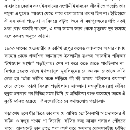
সাহাবায়ে কেরাম এবং ইসলামের সংগ্রামী ইমামদের জীবনীতে পড়েছি তার
নমুনা এ যুগেও ‘পাওয়া যেতে পারে বলে আমার ধারণা ছিল না। ইতিহাসে
ঐ সব ঘটনা পড়ে বা এ বিষয়ে বক্তৃতা শুনে ঐ মহাপুরুষদের প্রতি যতই
শ্রদ্ধা বোধ করেছি না কেন, এ দ্বারা আমার অন্তর থেকে মৃত্যুভয় দূর হয়েছে
বলে কখনও অনুভব করিনি।
১৯৫৫ সালের ফেব্রুয়ারীর ৫ তারিখ রংপুর কলেজ ক্যাম্পাসে আমার বাসায়
লাহোর থেকে প্রকাশিত জামায়াতে ইসলামীর মুখপত্র ‘তাসনীম পত্রিকার
“ইখওয়ান সংখ্যা” পড়ছিলাম। শেষ না করে শুতে যেতে পারছিলাম না।
মিশরে ১৯৫৩ সালে ইখওয়ানুল মুসলিমুনের যে কয়জন নেতাকে ফাঁসি
দেয়া হয় ‘তাঁরা ফাঁসির মঞ্চে দাঁড়িয়ে কী কী ভাষায় “জীবনের জয়গান”
গেয়ে গেলেন তারই বিবরণ পড়ছিলাম। মাওলানা মওদূদীকে (রঃ) ফাঁসির
হুকুম শুনাবার পর বিভিন্ন সময় তিনি যে প্রতিক্রিয়া ব্যক্ত করেছেন তাতে ঐ
সুরই ধ্বনিত হয়েছে। ঐ সংখ্যাটিতে সে কথাগুলোও পড়ছিলাম।
পড়া শেষ হলে ধীর চিত্তে ভাবলাম যে আমিও তো ইসলামী আন্দোলনের ঐ
কঠিন ও বন্ধুর পথেই পা দিয়েছি। ফাঁসির রজ্জু আমার গলায়ও পৌঁছতে
পারে। আনমনেই ডান হাতে গলা স্পর্শ করে দেখলাম কোনখানটায় ফাঁসির