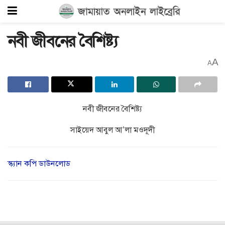
নবী জীবনের বৈশিষ্ট্য
A
A
নবী জীবনের বৈশিষ্ট্য
সাইয়েদ আবুল আ’লা মওদূদী
স্ক্যান কপি ডাউনলোড