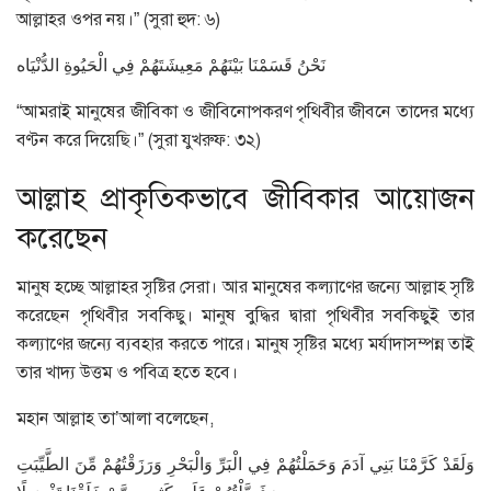
আল্লাহর ওপর নয়।” (সুরা হুদ: ৬)
نَحْنُ قَسَمْنَا بَيْنَهُمْ مَعِيشَتَهُمْ فِي الْحَيُوةِ الدُّنْيَاه
“আমরাই মানুষের জীবিকা ও জীবিনোপকরণ পৃথিবীর জীবনে তাদের মধ্যে
বণ্টন করে দিয়েছি।” (সুরা যুখরুফ: ৩২)
আল্লাহ প্রাকৃতিকভাবে জীবিকার আয়োজন
করেছেন
মানুষ হচ্ছে আল্লাহর সৃষ্টির সেরা। আর মানুষের কল্যাণের জন্যে আল্লাহ সৃষ্টি
করেছেন পৃথিবীর সবকিছু। মানুষ বুদ্ধির দ্বারা পৃথিবীর সবকিছুই তার
কল্যাণের জন্যে ব্যবহার করতে পারে। মানুষ সৃষ্টির মধ্যে মর্যাদাসম্পন্ন তাই
তার খাদ্য উত্তম ও পবিত্র হতে হবে।
মহান আল্লাহ তা’আলা বলেছেন,
وَلَقَدْ كَرَّمْنَا بَنِي آدَمَ وَحَمَلْتُهُمْ فِي الْبَرِّ وَالْبَحْرِ وَرَزَقْتُهُمْ مِّنَ الطَّيِّبَتِ