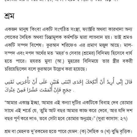
শ্রম
একজন মানুষ কিংবা একটি সংগঠিত সংস্থা, ফ্যাক্টরি অথবা কারখানা অন্য
লোকের দৈহিক অথবা চিন্তামূলক কর্মশক্তি দ্বারা লাভবান হয়। তাই শ্রমও
একটি সম্পদ বিশেষ। কুরআন শরিফেও এর প্রমাণ মজুদ আছে। মাল-
সম্পদ এবং নগদ অর্থের মত ‘মহর’ও সেবার (শ্রমের) বিনিময় হিসেবে ধার্য
হতে পারে। হযরত মুসা (আ.) মুহরের বিনিময়ে তার স্ত্রীর বকরী
চরিয়েছিলেন বলে কুরআনে উল্লেখ করা হয়েছে।
قَالَ إِنِّي أُرِيدُ أَنْ أَنْكِحَكَ إِحْدَى ابْنَتَى هُتَيْنِ عَلَى أَنْ تَأْجُرَنِي ثَمْنِي
حِجَجٍ فَإِنْ أَتْمَمْتَ عَشْرًا فَمِنْ عِنْدِكَ .
“আমার একান্ত ইচ্ছা, আমার এই কন্যা দুটির একটিকে বিবাহ দেব তোমার
সাথে এই শর্তে যে, তুমি আট বছর আমার কাজ করে দেবে, আর যদি দশ
বছর পূর্ণ করে দাও, তবে সেটা হবে তোমার অনুগ্রহ।” (সুরা কাসাস: ২৭)
শ্রম বা মেহনত দু’রকমের হতে পারে যেমন: (ক) দৈহিক ও (খ) বুদ্ধি বৃত্তিক।