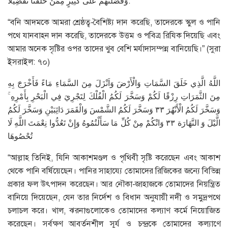
وَفَضَّلْتُهُمْ عَلَى كَثِيرٍ مِمَّنْ خَلَقْنَا تَفْضِيلًا.
“বনি আদমকে আমরা শ্রেষ্ঠত্ব-বৈশিষ্ট্য দান করেছি, তাদেরকে স্কুল ও পানি
পথে যানবাহন দান করেছি, তাদেরকে উত্তম ও পবিত্র রিযিক দিয়েছি এবং
আমার অনেক সৃষ্টির ওপর তাদের খুব বেশি মর্যাদাসম্পন্ন বানিয়েছি।” (সুরা
ইসরাইল: ৭০)
اللَّهُ الَّذِي خَلَقَ السَّمَاتِ وَالْأَرْضَ وَاَنْزَلَ مِنَ السَّمَاءِ مَاءً فَأَخْرَجَ بِهِ
مِنَ الثَّمَرَاتِ رِزْقًا لَكُمْ وَسَخَّرَ لَكُمُ الْفُلْكَ لِتَجْرِيَ فِي الْبَحْرِ بِأَمْرِهِ ۚ
وَسَخَّرَ لَكُمُ الْأَنْهُرَ ٣٣ وَسَخَّرَ لَكُمُ الشَّمْسَ وَالْقَمَرَ دَائِبَيْنِ وَسَخَّرَ لَكُمُ
الَّيْلَ وَ النَّهَارَة ٣٣ وَاتْكُمْ مِنْ كُلِّ مَا سَأَلْتُمُوهُ وَإِنْ تَعُدُّوا نِعْمَتَ اللَّهِ لَا
تُحْصُوهَا
“আল্লাহ তিনিই, যিনি আকাশমণ্ডল ও পৃথিবী সৃষ্টি করেছেন এবং আকাশ
থেকে পানি বর্ষিয়েছেন। পানির সাহায্যে তোমাদের রিজিকের জন্যে বিভিন্ন
প্রকার ফল উৎপাদন করেছেন। আর নৌকা-জাহাজকে তোমাদের নিয়ন্ত্রিত
বানিয়ে দিয়েছেন, যেন তার নির্দেশ ও বিধান অনুযায়ী নদী ও সমুদ্রপথে
চলাচল করে। খাল, ঝরনাগুলোকেও তোমাদের কল্যাণ কর্মে নিয়োজিত
করেছেন। সর্বক্ষণ আবর্তনশীল সূর্য ও চন্দ্রকে তোমাদের কল্যাণে