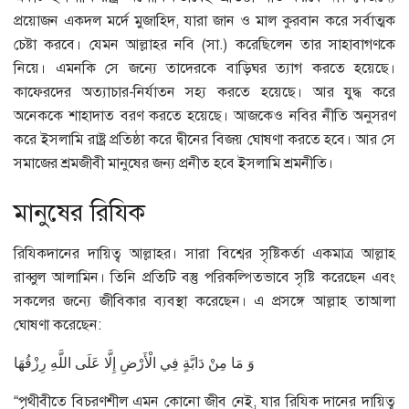
প্রয়োজন একদল মর্দে মুজাহিদ, যারা জান ও মাল কুরবান করে সর্বাত্মক
চেষ্টা করবে। যেমন আল্লাহর নবি (সা.) করেছিলেন তার সাহাবাগণকে
নিয়ে। এমনকি সে জন্যে তাদেরকে বাড়িঘর ত্যাগ করতে হয়েছে।
কাফেরদের অত্যাচার-নির্যাতন সহ্য করতে হয়েছে। আর যুদ্ধ করে
অনেককে শাহাদাত বরণ করতে হয়েছে। আজকেও নবির নীতি অনুসরণ
করে ইসলামি রাষ্ট্র প্রতিষ্ঠা করে দ্বীনের বিজয় ঘোষণা করতে হবে। আর সে
সমাজের শ্রমজীবী মানুষের জন্য প্রনীত হবে ইসলামি শ্রমনীতি।
মানুষের রিযিক
রিযিকদানের দায়িত্ব আল্লাহর। সারা বিশ্বের সৃষ্টিকর্তা একমাত্র আল্লাহ
রাব্বুল আলামিন। তিনি প্রতিটি বস্তু পরিকল্পিতভাবে সৃষ্টি করেছেন এবং
সকলের জন্যে জীবিকার ব্যবস্থা করেছেন। এ প্রসঙ্গে আল্লাহ তাআলা
ঘোষণা করেছেন:
وَ مَا مِنْ دَابَّةٍ فِي الْأَرْضِ إِلَّا عَلَى اللَّهِ رِزْقُهَا
“পৃথীবীতে বিচরণশীল এমন কোনো জীব নেই, যার রিযিক দানের দায়িত্ব