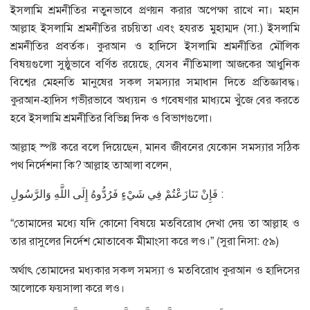
ইসলামি শ্রমনীতির নতুনভাবে প্রণয়ন করার অপেক্ষা রাখে না। মহান
আল্লাহ ইসলামি শ্রমনীতির রচয়িতা এবং হযরত মুহাম্মদ (সা.) ইসলামি
শ্রমনীতির প্রবর্তক। কুরআন ও হাদিসে ইসলামি শ্রমনীতির মৌলিক
বিষয়গুলো সুষ্ঠুভাবে বর্ণিত রয়েছে, যেসব নীতিমালা আজকের আধুনিক
বিশ্বের মেহনতি মানুষের সকল সমস্যার সমাধান দিতে প্রতিজ্ঞাবদ্ধ।
কুরআন-হাদিস গভীরভাবে অধ্যয়ন ও গবেষণার মাধ্যমে খুঁজে বের করতে
হবে ইসলামি শ্রমনীতির বিভিন্ন দিক ও বিভাগগুলো।
আল্লাহ স্পষ্ট করে বলে দিয়েছেন, মানব জীবনের যেকোন সমস্যার সঠিক
পথ নির্দেশনা কি? আল্লাহ তাআলা বলেন,
فَإِنْ تَنَازَعْتُمْ فِي شَيْءٍ فَرُدُّوهُ إِلَى اللَّهِ وَالرَّسُولِ :
“তোমাদের মধ্যে যদি কোনো বিষয়ে মতবিরোধ দেখা দেয় তা আল্লাহ ও
তার রাসুলের নির্দেশ মোতাবেক মীমাংসা করে লও।” (সুরা নিসা: ৫৯)
অর্থাৎ তোমাদের মধ্যকার সকল সমস্যা ও মতবিরোধ কুরআন ও হাদিসের
আলোকে ফয়সালা করে লও।