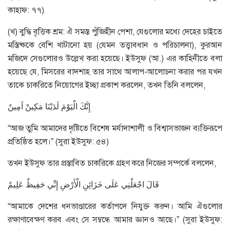
কাহাফ: ৭৭)
(খ) বুদ্ধি বৃত্তিক শ্রম: ঐ সমস্ত পুঁজিহীন পেশা, যেগুলোর মধ্যে দেহের চাইতে
মস্তিষ্ককে বেশি খাটানো হয় (যেমন তত্ত্বাবধান ও পরিচালনা), কুরআন
মজিদে সেগুলোরও উল্লেখ করা হয়েছে। ইউসুফ (আ.) এর কাহিনীতে বলা
হয়েছে যে, মিসরের বাদশাহ তার সাথে আলাপ-আলোচনা করার পর যখন
তাকে চাকরিতে নিয়োগের ইচ্ছা প্রকাশ করলেন, তখন তিনি বললেন,
إِنَّكَ الْيَوْمَ لَدَيْنَا مَكِينْ آمِينٌ
“আজ তুমি আমাদের দৃষ্টিতে বিশেষ মর্যাদাশালী ও বিশ্বাসভাজন ব্যক্তিরূপে
প্রতিষ্ঠিত হলে।” (সুরা ইউসুফ: ৫৪)
তখন ইউসুফ তার প্রস্তাবিত চাকরিকে গ্রহণ করে নিজের সম্পর্কে বললেন,
قَالَ اجْعَلْنِي عَلَى خَزَائِنِ الْأَرْضِ إِنِّي حَفِيظٌ عَلِيمٌ
“আমাকে দেশের ধনভাণ্ডারের কর্তাপদে নিযুক্ত করুন। আমি ঐগুলোর
রক্ষাণাবেক্ষণ করব এবং সে সম্বন্ধে আমার জ্ঞানও আছে।” (সুরা ইউসুফ: