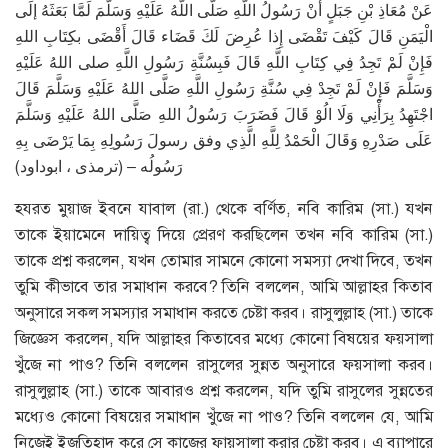
عَنْ مُعَاذِ بْنِ جَبَلٍ أَنْ رَسُولُ اللَّهِ صَلَّى اللَّهُ عَلَيْهِ وَسَلَّمَ لَمَّا بَعَثَهُ إلَى
الْيَمَنِ قَالَ كَيْفَ تَقْضَى إِذا عُرِضَ لَكَ قَضَاء قَالَ أَقْضَى بكِتَابِ اللهِ
فَإِنْ لَمْ تَجِدُ فِي كِتَابِ اللَّهِ قَالَ فَبِسُنَّةِ رَسُولِ اللَّهِ صلى اللهُ عَلَيْهِ
وَسَلَّمَ فَإِنْ لَمْ تَجِدْ فِي سُنَّةِ رَسُولِ اللَّهِ صَلَّى اللهُ عَلَيْهِ وَسَلَّمَ قَالَ
اجْتَهِدُ بِرَأْنِي وَلَا الُوْ قَالَ فَضَرَبَ رَسُولُ اللهِ صَلَّى اللهُ عَلَيْهِ وَسَلَّمَ
عَلَى صَدْرِهِ وَقَالَ الْحَمْدُ لِلَّهِ الَّذِي وفق رسولَ رَسُولِهِ بِمَا يَرْضَى بِهِ
رَسُولُه – (ترمذی ، ابوداود)
হযরত মুয়াজ ইবনে যাবাল (রা.) থেকে বর্ণিত, নবি কারিম (সা.) যখন
তাকে ইয়ামেনে দায়িত্ব দিয়ে প্রেরণ করছিলেন তখন নবি কারিম (সা.)
তাকে প্রশ্ন করলেন, যখন তোমার সামনে কোনো সমস্যা দেখা দিবে, তখন
তুমি কীভাবে তার সমাধান করবে? তিনি বললেন, আমি আল্লাহর কিতাব
অনুসারে সকল সমস্যার সমাধান করতে চেষ্টা করব। রাসুলুল্লাহ (সা.) তাকে
জিজ্ঞেস করলেন, যদি আল্লাহর কিতাবের মধ্যে কোনো বিষয়ের ফয়সালা
খুঁজে না পাও? তিনি বললেন রাসুলের সুন্নত অনুসারে ফয়সালা করব।
রাসুলুল্লাহ (সা.) তাকে আবারও প্রশ্ন করলেন, যদি তুমি রাসুলের সুন্নতের
মধ্যেও কোনো বিষয়ের সমাধান খুঁজে না পাও? তিনি বললেন যে, আমি
নিজেই ইজতিহাদ করে সে কাজের ফায়সালা করার চেষ্টা করব। এ ব্যাপারে