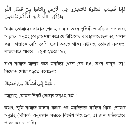
فَإِذَا قُضِيَتِ الصَّلوةُ فَانْتَشِرُوا فِي الْأَرْضِ وَابْتَغُوا مِنْ فَضْلِ اللَّهِ
وَاذْكُرُوا اللَّهَ كَثِيرًا لَّعَلَّكُمْ تُفْلِحُونَ
“যখন তোমাদের নামাজ শেষ হয়ে যায় তখন পৃথিবীতে ছড়িয়ে পড় এবং
আল্লাহর অনুগ্রহ (আল্লাহ দয়া করে যে রিজিকের ব্যবস্থা করেছেন তা) সন্ধান
কর। আল্লাকে বেশি বেশি স্মরণ করতে থাক। সম্ভবত, তোমরা সফলতা
লাভকরতে পারবে।” (সুরা জুমআ: ১০)
যখন নামাজ আদায় করে মসজিদ থেকে বের হও, তখন রাসুল (সা.)
নিম্নোক্ত দোয়া পড়তে বলেছেন:
اللَّهُمَّ إِنِّي أَسْأَلُكَ مِنْ فَضْلِكَ.
“আল্লাহ, তোমার নিকট তোমার অনুগ্রহ চাই।”
অর্থাৎ তুমি নামাজ আদায় করার পর মসজিদের বাহিরে গিয়ে তোমার
অনুগ্রহ (রিযিক) অনুসন্ধান করতে নির্দেশ দিয়েছো, তা যেন সঠিকভাবে
পালন করতে পারি।