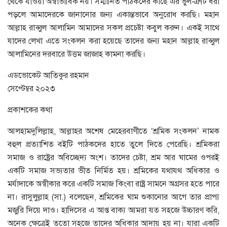
থেকে যাওয়া অস্বাভাবিক নয়। সম্মানিত পাঠকদের কাছে এর ভুল-ত্রুটি ধরা
পড়লে আমাদেরকে জানানোর জন্য একান্তভাবে অনুরোধ করছি। মহান
আল্লাহ রাব্বুল আলামিন আমাদের সকল প্রচেষ্টা কবুল করুন। একই সাথে
যাদের লেখা এতে সংকলন করা হয়েছে তাদের জন্য মহান আল্লাহ রাব্বুল
আলামিনের দরবারে উত্তম জাজাহ কামনা করছি।
এডভোকেট আতিকুর রহমান
সেপ্টেম্বর ২০২৩
প্রকাশকের কথা
আলহামদুলিল্লাহ, আল্লাহর অশেষ মেহেরবাণীতে ‘শ্রমিক সংকলন’ নামক
বহুল প্রত্যাশিত বইটি পাঠকদের হাতে তুলে দিতে পেরেছি। শ্রমিকরা
সমাজ ও রাষ্ট্রের অবিচ্ছেদ্য অংশ। তাদের চেষ্টা, শ্রম আর ঘামের ওপরই
একটি সমাজ সভ্যতার ভীত নির্মিত হয়। শ্রমিকের যথাযথ অধিকার ও
মর্যাদাকে অস্বীকার করে একটি সমাজ কিংবা রাষ্ট্র সামনে অগ্রসর হতে পারে
না। রাসুলুল্লাহ (সা.) বলেছেন, শ্রমিকের ঘাম শুকানোর আগে তার প্রাপ্য
মজুরি দিয়ে দাও। হাদিসের এ আপ্ত বাক্য আমরা যত সহজে উচ্চারণ করি,
অনেক ক্ষেত্রেই ততো সহজে তাদের অধিকার আদায় হয় না। যারা একটি