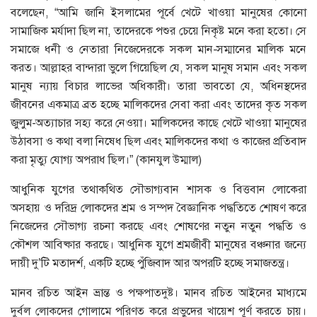
বলেছেন, “আমি জানি ইসলামের পূর্বে খেটে খাওয়া মানুষের কোনো
সামাজিক মর্যাদা ছিল না, তাদেরকে পশুর চেয়ে নিকৃষ্ট মনে করা হতো। সে
সমাজে ধনী ও নেতারা নিজেদেরকে সকল মান-সম্মানের মালিক মনে
করত। আল্লাহর বান্দারা ভুলে গিয়েছিল যে, সকল মানুষ সমান এবং সকল
মানুষ ন্যায় বিচার লাভের অধিকারী। তারা ভাবতো যে, অধিনস্থদের
জীবনের একমাত্র ব্রত হচ্ছে মালিকদের সেবা করা এবং তাদের কৃত সকল
জুলুম-অত্যাচার সহ্য করে নেওয়া। মালিকদের কাছে খেটে খাওয়া মানুষের
উঠাবসা ও কথা বলা নিষেধ ছিল এবং মালিকদের কথা ও কাজের প্রতিবাদ
করা মৃত্যু যোগ্য অপরাধ ছিল।” (কানযুল উম্মাল)
আধুনিক যুগের তথাকথিত সৌভাগ্যবান শাসক ও বিত্তবান লোকেরা
অসহায় ও দরিদ্র লোকদের শ্রম ও সম্পদ বৈজ্ঞানিক পদ্ধতিতে শোষণ করে
নিজেদের সৌভাগ্য রচনা করছে এবং শোষণের নতুন নতুন পদ্ধতি ও
কৌশল আবিষ্কার করছে। আধুনিক যুগে শ্রমজীবী মানুষের বঞ্চনার জন্যে
দায়ী দু’টি মতাদর্শ, একটি হচ্ছে পুঁজিবাদ আর অপরটি হচ্ছে সমাজতন্ত্র।
মানব রচিত আইন ভ্রান্ত ও পক্ষপাতদুষ্ট। মানব রচিত আইনের মাধ্যমে
দুর্বল লোকদের গোলামে পরিণত করে প্রভুদের খায়েশ পূর্ণ করতে চায়।