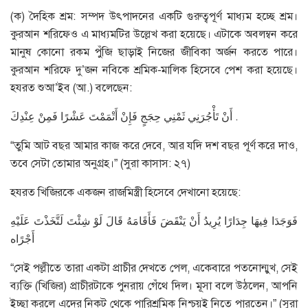
(ক) দৈহিক শ্রম: সম্পদ উৎপাদনের একটি গুরুত্বপূর্ণ মাধ্যম হচ্ছে শ্রম।
কুরআন শরিফেও এ মাধ্যমটির উল্লেখ করা হয়েছে। এটাকে অবলম্বন করে
মানুষ কোনো রকম পুঁজি ছাড়াই নিজের জীবিকা অর্জন করতে পারে।
কুরআন শরিফে দু’জন নবিকে শ্রমিক-মালিক হিসেবে পেশ করা হয়েছে।
হযরত শুআ’ইব (আ.) বলেছেন:
أَنْ تَأْجُرَنِي ثَمْنِي حِجَجٍ فَإِنْ أَتْمَمْتَ عَشْرًا فَمِنْ عِنْدِكَ .
“তুমি আট বছর আমার কাজ করে দেবে, আর যদি দশ বছর পূর্ণ করে দাও,
তবে সেটা তোমার অনুগ্রহ।” (সুরা কাসাস: ২৭)
হযরত খিজিরকে একজন রাজমিস্ত্রী হিসেবে দেখানো হয়েছে:
فَوَجَدَا فِيهَا جِدَارًا يُرِيدُ أَنْ يَنْقَضَ فَأَقَامَهُ قَالَ لَوْ شِئْتَ لَتَّخَذْتَ عَلَيْهِ
أَجْرًاه
“সেই পল্লীতে তারা একটা প্রাচীর দেখতে পেল, একেবারে পতনোন্মুখ, সেই
ব্যক্তি (খিজির) প্রাচীরটাকে পুনরায় গেঁথে দিল। মূসা বলে উঠলেন, আপনি
ইচ্ছা করলে এদের নিকট থেকে পারিশ্রমিক নিশ্চয়ই নিতে পারতেন।” (সুরা