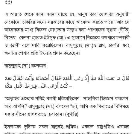
৫৫)
এ আয়াত থেকে জানা জানা যাচ্ছে যে, মানুষ তার যোগ্যতা অনুযায়ী
যেকোনো চাকরির জন্যে সরকারের কাছে আবেদন করতে পারে। আর সে
আবেদনের মধ্যে নিজের যোগ্যতার উল্লেখ করা পয়গম্বরের সুন্নাত (রীতি)
বিশেষ। কেননা হযরত ইউসুফ (আ.) এ সুযোগে নিজেকে রক্ষণাবেক্ষণকারী
ও জ্ঞানী বলে দাবি করেছিলেন। রাসুলুল্লাহ (সা.)ও শ্রম, চাকরি এবং
অন্যান্য পেশার প্রতি উৎসাহ প্রদান করেছেন।
রাসুলুল্লাহ (সা.) বলেছেন:
قَالَ مَا بَعَثَ اللَّهُ نَبِيًّا إِلَّا رَعَى الْغَنَمَ فَقَالَ أَصْحَابُهُ وَأَنْتَ فَقَالَ نَعَمْ
كُنْتُ أَرْعَى عَلَى قِيرَاطَ الأَهْلِ مَكَّةَ –
“আল্লাহর প্রত্যেক নবিই বকরী চরিয়েছিলেন। সাহাবিরা জিজ্ঞেস করলেন,
আর আপনি? রাসুলুল্লাহ (সা.) বললেন “হ্যাঁ, আমি এক কিরাতের বিনিময়ে
মক্কাবাসীদের ছাগল-ভেড়া চরাতাম। (বুখারি)
ইসলামের দৃষ্টিতে সকল মানুষই শ্রমিক। একজন রাষ্ট্রপতিও একজন