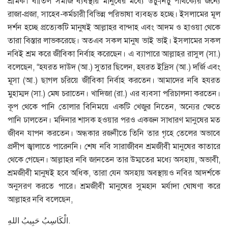
শ্রমিক। বাতিল সমাজ ব্যবস্থায় মানুষের মধ্যে উঁচু-নিচু পার্থক্যের জন্যে
রাজা-প্রজা, সাহেব-কর্মচারী বিভিন্ন পরিভাষা ব্যবহৃত হচ্ছে। ইসলামের মূল
দর্শন হচ্ছে প্রত্যেকটি মানুষই আল্লাহর বান্দাহ এবং আদম ও হাওয়া থেকে
তারা বিস্তার লাভকরেছে। অতএব সকল মানুষ ভাই ভাই। ইসলামের সকল
নবিই শ্রম করে জীবিকা নির্বাহ করেছেন। এ ব্যাপারে আল্লাহর রাসুল (সা.)
বলেছেন, “হযরত দাউদ (আ.) সুতার ছিলেন, হযরত ইদ্রিস (আ.) দর্জি এবং
মূসা (আ.) ছাগল চরিয়ে জীবিকা নির্বাহ করতেন। আমাদের নবি হযরত
মুহাম্মদ (সা.) মেষ চরাতেন। খাদিজা (রা.) এর ব্যবসা পরিচালনা করতেন।
কূপ থেকে পানি তোলার বিনিময়ে একটি খেজুর নিতেন, অন্যের ক্ষেতে
পানি ঢালতেন। মদিনার শাসক হওয়ার পরও একজন সাধারণ মানুষের মত
জীবন যাপন করতেন। অন্ধকার রজনীতে তিনি তার গৃহে তেলের অভাবে
প্রদীপ জ্বালাতে পারেননি। শেষ নবি সারাজীবন শ্রমজীবী মানুষের কাতারে
থেকে গেছেন। আল্লাহর নবি জানতেন তার উম্মতের মধ্যে অসহায়, অভাবী,
শ্রমজীবী মানুষই হবে অধিক, তারা যেন অসহায় অবস্থায়ও নবির আদর্শকে
অনুসরণ করতে পারে। শ্রমজীবী মানুষের সুমহান মর্যাদা ঘোষণা করে
আল্লাহর নবি বলেছেন,
الْكَاسِبُ حَبِيبُ اللهِ.