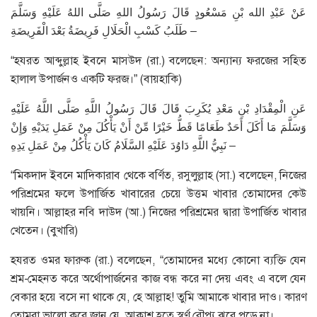
عَنْ عَبْدِ الله بْنِ مَسْعُودٍ قَالَ رَسُولُ اللهِ صَلَّى اللهُ عَلَيْهِ وَسَلَّمَ
طَلَبُ كَسْبِ الْحَلَالِ فَرِيضَةُ بَعْدَ الْفَرِيضَةِ –
“হযরত আব্দুল্লাহ ইবনে মাসউদ (রা.) বলেছেন: অন্যান্য ফরজের সহিত
হালাল উপার্জনও একটি ফরজ।” (বায়হাকি)
عَنِ الْمِقْدَادِ بْنِ مَعْدِ يُكَرِبَ قَالَ قَالَ رَسُولُ اللَّهِ صَلَّى اللَّهُ عَلَيْهِ
وَسَلَّمَ مَا أَكَلَ أَحَدٌ طَعَامًا قَطُّ خَيْرًا مِّنْ أَنْ يَأْكُلَ مِنْ عَمَلِ يَدَيْهِ وَإِنْ
نَبِيُّ اللَّهِ دَاوُدَ عَلَيْهِ السَّلَامُ كَانَ يَأْكُلُ مِنْ عَمَلِ يَدِهِ –
“মিকদাদ ইবনে মাদিকারাব থেকে বর্ণিত, রসুলুল্লাহ (সা.) বলেছেন, নিজের
পরিশ্রমের ফলে উপার্জিত খাবারের চেয়ে উত্তম খাবার তোমাদের কেউ
খায়নি। আল্লাহর নবি দাউদ (আ.) নিজের পরিশ্রমের দ্বারা উপার্জিত খাবার
খেতেন। (বুখারি)
হযরত ওমর ফারুক (রা.) বলেছেন, “তোমাদের মধ্যে কোনো ব্যক্তি যেন
শ্রম-মেহনত করে অর্থোপার্জনের কাজ বন্ধ করে না দেয় এবং এ বলে যেন
বেকার হয়ে বসে না থাকে যে, হে আল্লাহ! তুমি আমাকে খাবার দাও। কারণ
তোমরা ভালো করে জান যে, আকাশ হতে স্বর্ণ রৌপ্য ঝরে পড়ে না।