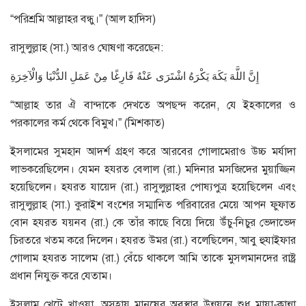
“পরিশ্রমি আল্লাহর বন্ধু।” (আল হাদিস)
রাসুলুল্লাহ (সা.) আরও ঘোষণা করেছেন:
إِنَّ اللَّهَ يَكَهَ يَكْرَهُ اشْتَرَى عَنْهُ فَارِغًا مِنْ عَمَلِ الدُّنْيَا وَالْآخِرَةِ
“আল্লাহ তার ঐ বান্দাকে দেখতে অপছন্দ করেন, যে ইহকালের ও
পরকালের কর্ম থেকে বিমুখ।” (মিশকাত)
ইসলামের সুমহান আদর্শ গ্রহণ করে আরবের গোলামেরাও উচ্চ মর্যাদা
লাভকরেছিলেন। যেমন হযরত বেলাল (রা.) মদিনার মসজিদের মুয়াজ্জিন
হয়েছিলেন। হযরত যায়েদ (রা.) রাসুলুল্লাহর পোষ্যপুত্র হয়েছিলেন এবং
রাসুলুল্লাহ (সা.) কুরাইশ বংশের সম্মানিত পরিবারের মেয়ে আপন ফুফাত
বোন হযরত যয়নব (রা.) কে তাঁর কাছে বিয়ে দিয়ে উঁচু-নিচুর ভেদাভেদ
চিরতরে খতম করে দিলেন। হযরত উমর (রা.) বলেছিলেন, আবু হুযাইফার
গোলাম হযরত সালেম (রা.) বেঁচে থাকলে আমি তাকে মুসলমানদের রাষ্ট্র
প্রধান নিযুক্ত করে যেতাম।
ইসলাম খেটে খাওয়া, অসহায় মানুষের অবস্থার উন্নয়নে শুধু মায়া-কান্না