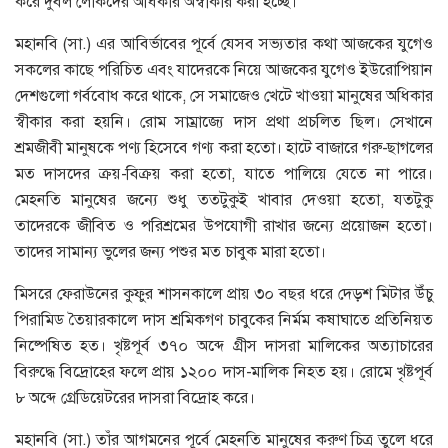
করে দুর্বল লোকদের অধিকার অস্বীকার করা হচ্ছে।
মহানবি (সা.) এর আবির্ভাবের পূর্বে যেসব সভ্যতার কথা আজকের যুগেও
সকলের কাছে পরিচিত এবং যাদেরকে নিয়ে আজকের যুগেও ইউরোপিয়ান
দেশগুলো গর্ববোধ করে থাকে, সে সমাজেও খেটে খাওয়া মানুষের অধিকার
স্বীকার করা হয়নি। রোম সাম্রাজ্যে দাস প্রথা প্রচলিত ছিল। সেখানে
শ্রমজীবী মানুষকে পণ্য হিসেবে গণ্য করা হতো। হাটে বাজারে গরু-ছাগলের
মত দাসদের ক্রয়-বিক্রয় করা হতো, যাতে পালিয়ে যেতে না পারে।
মেহনতি মানুষের জন্যে শুধু ততটুকুই খাবার দেওয়া হতো, যতটুকু
তাদেরকে জীবিত ও পরিশ্রমের উপযোগী রাখার জন্যে প্রয়োজন হতো।
তাদের সামান্য ভুলের জন্য পশুর মত চাবুক মারা হতো।
মিসরে ফেরাউনের কুফুর শাসনকালে প্রায় ৩০ বছর ধরে দেড়শ মিটার উঁচু
পিরামিড তৈয়ারকালে দাস শ্রমিকগণ চাবুকের নির্মম কষাঘাতে প্রতিনিয়ত
নিষ্পেষিত হত। খৃষ্টপূর্ব ৩৭০ অব্দে গ্রীস দাসরা মালিকের অত্যাচারের
বিরুদ্ধে বিদ্রোহের ফলে প্রায় ১২০০ দাস-মালিক নিহত হয়। রোমে খৃষ্টপূর্ব
৮ অব্দে গ্রেডিয়েটরের দাসরা বিদ্রোহ করে।
মহানবি (সা.) তাঁর আগমনের পূর্বে মেহনতি মানুষের করুণ চিত্র তুলে ধরে