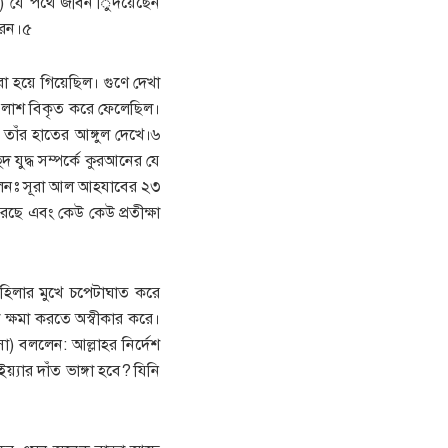
া ) যে পথে জীবন ুিদয়েছেন
রেন।৫
 হয়ে গিয়েছিল। গুণে দেখা
াঁর লাশ বিকৃত করে ফেলেছিল।
তাঁর হাতের আঙ্গুল দেখে।৬
ুদ্ধ সম্পর্কে কুরআনের যে
বলেনঃ সূরা আল আহযাবের ২৩
েছে এবং কেউ কেউ প্রতীক্ষা
হিলার মুখে চপেটাঘাত করে
া ক্ষমা করতে অস্বীকার করে।
সা) বললেন: আল্লাহর নির্দেশ
যার দাঁত ভাঙ্গা হবে? যিনি