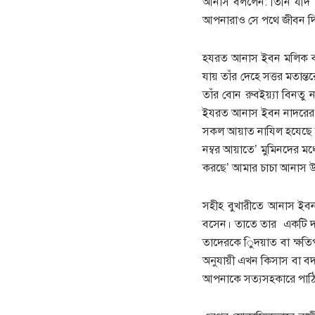
আনাস বললেন: তিনি যদি মা
আপনারাও সে পথে জীবন দি
হযরত আনাস ইবন মলিক বলে
যায় তাঁর দেহে সত্তর মতান্
তাঁর বোন রুবইয়্যা বিনতু
ইযরত আনাস ইবন নাদরের (র
সকল আয়াত নাযিল হযেছে তা
নম্বর আয়াতে’ মুমিনদের মধ
করছে’ আমার চাচা আনাস উ
সহীহ বুখারীতে আনাস ইবন
বসেন। তাতে তার একটি দাঁত 
তাদেরকে ুিদয়াত বা ক্ষতিপূ
অনুযায়ী এখন কিসাস বা বদল
আপনাকে সত্যসহকারে পাঠিয়ে