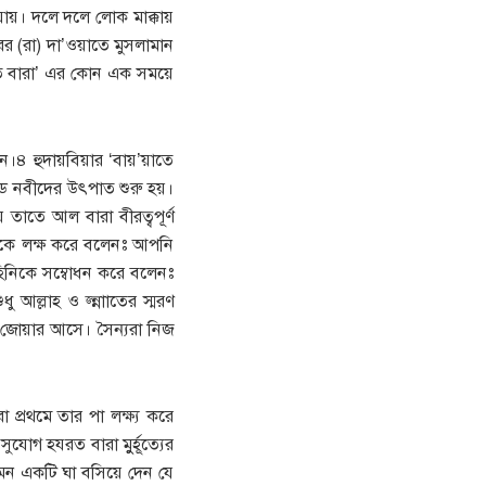
যায়। দলে দলে লোক মাক্কায়
র (রা) দা’ওয়াতে মুসলামান
যরত বারা’ এর কোন এক সময়ে
েন।৪ হুদায়বিয়ার ‘বায়’য়াতে
ড নবীদের উৎপাত শুরু হয়।
 তাতে আল বারা বীরত্বপূর্ণ
িকে লক্ষ করে বলেনঃ আপনি
িনিকে সম্বোধন করে বলেনঃ
ল্লাহ ও জ্ন্নাাতের স্মরণ
র জোয়ার আসে। সৈন্যরা নিজ
 প্রথমে তার পা লক্ষ্য করে
গ হযরত বারা মুুর্হূত্যের
মন একটি ঘা বসিয়ে দেন যে