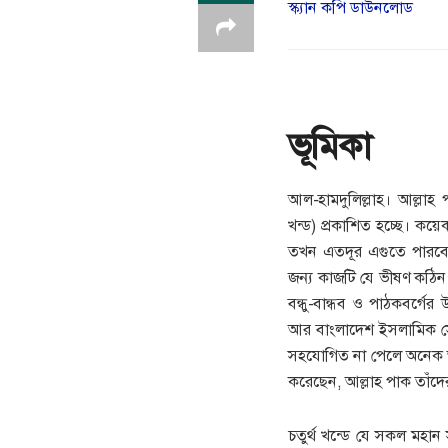
স্ক্যান কপি ডাউনলোড
ভূমিকা
আল-হামদুলিল্লাহ। আল্লা
খন্ড) প্রকাশিত হচ্ছে। ক
তখন এতদূর এগুতে পার
জন্য কাজটি যে ভীষণ কঠিন
বন্ধু-বান্ধব ও পাঠকবর্গ
আর বাংলাদেশ ইসলামিক সে
সহযোগিত না পেলে অনেক আগ
করেছেন, আল্লাহ পাক তাঁদ
চতুর্থ খন্ডে যে সকল মহ