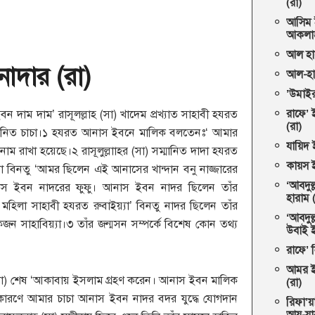
(রা)
আসিম 
আকলাহ
আল হার
াদার (রা)
আল-হার
’উমাইর
ন দাম দাম’ রাসূলল্লাহ (সা) খাদেম প্রখ্যাত সাহাবী হযরত
রাফে’
(রা)
ানিত চাচা।১ হযরত আনাস ইবনে মালিক বলতেনঃ‘ আমার
যায়িদ 
ম রাখা হয়েছে।২ রাসূলুল্লাাহর (সা) সম্মানিত দাদা হযরত
কায়স ই
মা বিনতু ‘আমর ছিলেন এই আনাসের খান্দান বনু নাজ্জারের
‘আবদুল
নাস ইবন নাদরের ফুফু। আনাস ইবন নাদর ছিলেন তাঁর
হারাম 
 মহিলা সাহাবী হযরত রুবাইয়্যা’ বিনতু নাদর ছিলেন তাঁর
‘আবদুল
ন সাহাবিয়্যা।৩ তাঁর জন্মসন সম্পর্কে বিশেষ কোন তথ্য
উবাই ই
রাফে’ 
আমর ই
া) শেষ ‘আকাবায় ইসলাম গ্রহণ করেন। আনাস ইবন মালিক
(রা)
কারণে আমার চাচা আনাস ইবন নাদর বদর যুদ্ধে যোগদান
রিফা’
আয-যার