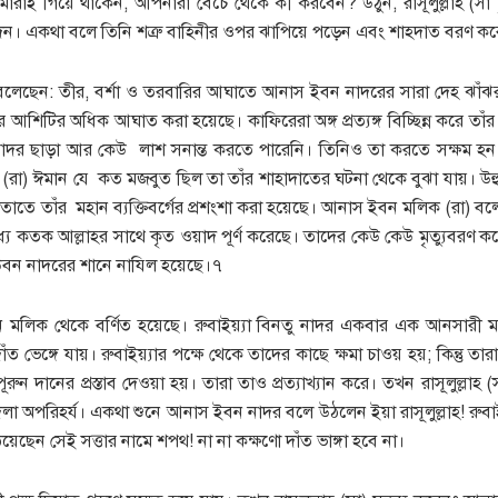
রাই গিয়ে থাকেন, আপনারা বেঁচে থেকে কী করবেন? উঠুন, রাসূলুল্লাহ (স
ন। একথা বলে তিনি শত্রু বাহিনীর ওপর ঝাপিয়ে পড়েন এবং শাহদাত বরণ ক
ছেন: তীর, বর্শা ও তরবারির আঘাতে আনাস ইবন নাদরের সারা দেহ ঝাঁঝরা
তরে আশিটির অধিক আঘাত করা হয়েছে। কাফিরেরা অঙ্গ প্রত্যঙ্গ বিচ্ছিন্ন করে ত
 নাদর ছাড়া আর কেউ লাশ সনান্ত করতে পারেনি। তিনিও তা করতে সক্ষম হন 
া) ঈমান যে কত মজবুত ছিল তা তাঁর শাহাদাতের ঘটনা থেকে বুঝা যায়। উহুদ য
তে তাঁর মহান ব্যক্তিবর্গের প্রশংশা করা হয়েছে। আনাস ইবন মলিক (রা) 
্যে কতক আল্লাহর সাথে কৃত ওয়াদ পূর্ণ করেছে। তাদের কেউ কেউ মৃত্যুবরণ কর
বন নাদরের শানে নাযিল হয়েছে।৭
 মলিক থেকে বর্ণিত হয়েছে। রুবাইয়্যা বিনতু নাদর একবার এক আনসারী ম
ভেঙ্গে যায়। রুবাইয়্যার পক্ষে থেকে তাদের কাছে ক্ষমা চাওয় হয়; কিন্তু তার
রুন দানের প্রস্তাব দেওয়া হয়। তারা তাও প্রত্যাখ্যান করে। তখন রাসূলুল্লাহ (
া অপরিহর্য। একথা শুনে আনাস ইবন নাদর বলে উঠলেন ইয়া রাসূলুল্লাহ! রুবাইয়্
ছেন সেই সত্তার নামে শপথ! না না কক্ষণো দাঁত ভাঙ্গা হবে না।