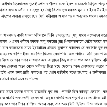
) মদীনায় হিজরাতের পূর্বেই মদীনাবসীদের মধ্যে ইসলাম গ্রহণের হিড়িক পড়ে 
আবার অনেক মদীনায় রাসূলুল্লাহর (সা) বিশেষ দূত হযরত মুস;য়াব ইবন উমাইরে
গ্রহণের এধারা রাসূলুল্লাহার (সা) মদীনাায় আসার পরও অব্যাহত থাকে। হ
হুদ, খন্দকসহ বাকী সকল অভিযানে তিনি রাসূলুল্লাহর (সা) সাথে অংশগ্রহণ কর
িলেন।৫ প্রথম খলীফা হযরত আবু বকরের (রা) খিলাফতকালে গোটা আরবে ভন্
ল কাজ্জাবের সাথে ইয়ামাামর প্রান্তরে মুসলিম বাহিনির যে ভয়াবাহ যুদ্দ হয়
দ্ধে হযরত খালিদ ইবন ওয়ালিদ ছিলেন সেনাপতি। এক পর্যায়ে তিনি সেনাপত
নিজে ঘোড়ার ওপর সাওয়ার হয়ে আল্লাহর কিছু গুণগান পাঠ করে মুসুিলম বহ
জ তোমরা অন্তর থেকে মদীনার চিন্তা মুছে ফেলো। আজ তোমাদের অন্তরে শুধু আ
।৬ তাঁর এমন হৃদয়গ্রাহী ভাষণের পর গোটা বাহিনীর মধ্যে উৎসাহ ও উদ্দীপনা
র সাথে সাথে এসে যোগ দেয়।
নেতার সাথে হযরত বারা’র হাতাহতি যুদ্ধ হয়। লোকটি ছিল তাগড়া জোয়ান। বারা
ঘাতটি লক্ষ্যভেদী ছিলেন না। তবুও লোকটি ভয়ে গড়াগড়ি যেতে থাকে।এই সুযো
বদ্ধ করে তার উপর ঝাঁপিয়ে পড়েন এবং তার তরবারিটি ছিনিয়ে নিয়ে তাকে এ