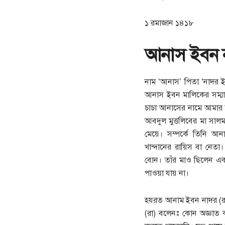
১ রমাজান ১৪১৮
আনাস ইবন ন
নাম ‘আনাস’ পিতা ‘নাদর ইব
আনাস ইবন মালিকের সম্ম
চাচা আনাসের নামে আমার না
আবদুল মুত্তলিবের মা সাল
মেয়ে। সম্পর্কে তিনি আ
খান্দানের রায়িস বা নেতা।
বোন। তাঁর মাও ছিলেন একজ
পাওয়া যায় না।
হযরত আনাম ইবন নাদর (র
(রা) বলেনঃ কোন অজ্ঞাত 