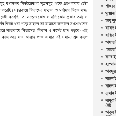
হ যথাসম্ভব নির্ভরেেযাগ্য সূত্রসমূহ থেকে গ্রহণ করার চেষ্টা
শাদ্দা
খ করেছি। সাহাবায়ে কিরামের সম্মান ও মর্যাদার দিকে লক্ষ্য
মু’য়াজ
য চেষ্টা করেছি। তা সত্বেও কোথাও যদি কোন প্র্রকার তথ্য ও
আবু লুব
গের নিকট ধরা পড়ে তাহলে তা আমাকে জানালে সংশোধনের
যায়িদ
 ঘরে সাহাবায়ে কিরামের বিশ্বাস ও কর্মের ছাপ পড়বে- এই
যায়িদ 
কাজ করে যাব।আল্লাহ পাক আমার এই সমান্য শ্রম কবুল
আমার 
‘আমর ই
কা’ব ই
হাস্সা
আবদুল্
সাহল ই
সাহল ই
নু‘মান
সামুরা
(রা)
আবুল 