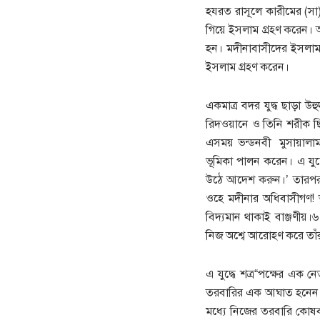
হযরত রাসূলে কারীমের (সা
গিয়ে ইসলাম গ্রহণ করেন। 
হন। মদীনাবাসীদের ইসলাম 
ইসলাম গ্রহণ করেন।
একমাত্র বদর যুদ্ধ ছাড়া উ
রিদওয়ানে ও তিনি শরীক ছ
এসময় ভন্ডনবী মুসায়ালাম আ
ভূমিকা পালন করেন। এ যু
উঠে আদেশ করুন।’ তারপর 
ওহে মদীনার অধিবাসীগণ! আ
বিদ্যমান থাকাই বাঞ্জণীয়
নিজ অশ্বে আরোহণ করে তাঁ
এ যুদ্ধে শত্র“পক্ষের এক 
তরবারির এক আঘাত হনেন। আ
মধ্যে নিজের তরবারি কোষ