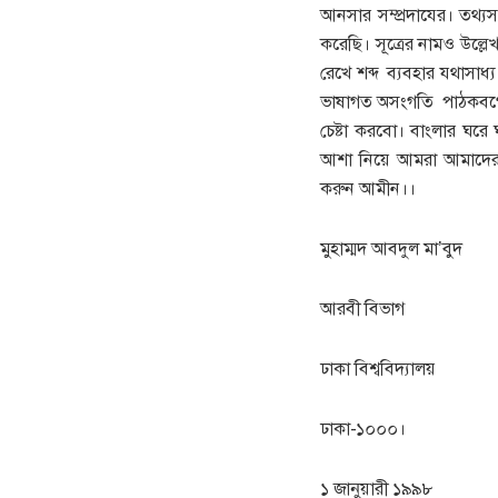
আনসার সম্প্রদাযের। তথ্যসমূ
করেছি। সূত্রের নামও উল্লে
রেখে শব্দ ব্যবহার যথাসাধ্
ভাষাগত অসংগতি পাঠকবর্
চেষ্টা করবো। বাংলার ঘরে
আশা নিয়ে আমরা আমাদের 
করুন আমীন।।
মুহাম্মদ আবদুল মা’বুদ
আরবী বিভাগ
ঢাকা বিশ্ববিদ্যালয়
ঢাকা-১০০০।
১ জানুয়ারী ১৯৯৮