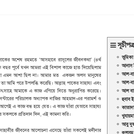
সূচীপত্
ভূমিকা
হ পাকের অশেষ রহমতে ‘আসহাবে রাসূলের জীবনকথা’ (৪র্থ
আনাস ই
য়েক বছর পূর্বে যখন আমরা এই বিশাল কাজে হাত দিয়েছিলাম
আল-বার
বো এমন আশা ছিল না। আমার মত একজন অলস মানুষের
আল-বার
 তা আমি পরে উপলব্ধি করেছি। আল্লাহ পাকের সাহায্য এবং
ের উৎসাহে আমাকে এ কাজ এগিয়ে নিতে অনুপ্রাণিত করেছে।
আল বার
ন্টারের পরিচালক অধ্যাপক নাজির আহমাদ-এর পরামর্শ ও
হুবাব 
েই এ কাজ বন্ধ হয়ে যেত। এ কাজ যাঁরা যেভাবে সাহায্য
কাতাদা
ের সকলকে প্রতিদান দিন, এই কামনা করি।
খুযায়ম
আবু দু
ান সাহাবীর জীবনের আলোচনা এসেছে তাঁরা সকলেই মদীনার
কুলসূম 