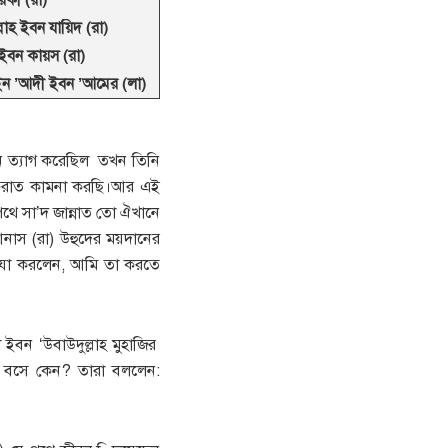
্লাহ ইবন যায়িদ (রা)
ইবন কায়স (রা)
ইন ’আদী ইবন ’আমের (লা)
দান ত্যাগ করেছিল তখন তিনি
ফিরাত কামনা করছি।আর এই
থে সা’দ জান্নাত তো ঐখানে
নাস (রা) উহুদের ময়দানের
ি যা করলেন, আমি তা করতে
 ইবন ‘উবাউদুল্লাহ মুহাজির
 বসে কেন? তারা বললেন: