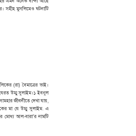
্লাহর এমন অনেক বান্দা আছে
। সহীহ মুসলিমেও ঘটনাটি
িকের (রা) বৈমাত্রের ভাই।
যরত উম্মু সুলাইম।১ ইবনুল
ামহার জীবনীতে দেখা যায়,
ের মা যে উম্মু সুলাইম. এ
তার মোধ্য আল-বারা’র নামটি