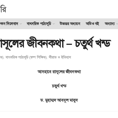
ুকন সিলেবাস
বাৎসরিক পাঠ্যসূচি
উচ্চতর অধ্যয়ন
অডিও বই
অন্যান্য
ূলের জীবনকথা – চতুর্থ খন্ড
িত)
,
বাৎসরিক পাঠ্যসূচি (স্বল্প শিক্ষিত)
,
সীরাত ও ইতিহাস
আসহাবে রাসূলের জীবনকথা
চতুর্থ খন্ড
ড. মুহাম্মদ আবদুল মাবুদ