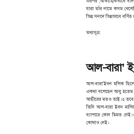
এরপর ;আকাম্মিকভাবে বাদী 
যারা তাঁর নামে কসম খে
ভিন্ন সনদে ভিন্নভাবে বর্ণি
তথ্যসূত্র:
আল-বারা’ ই
আল-বারা’ইবন মলিক ছিলেন 
একথা বলেছেন আবু হতেম। স
আছীরের মতও তাই।২ তবে ই
তিনি আল-বারা ইবন মালিকে
ব্যাপারে কোন দ্বিমত নেই।
কোথাও নেই।