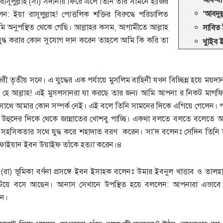
রাসূলুল্লাহ (সা) সদীনায় ফিরে এলে তিনি তাঁর সামনে হাজির
 ইয়া রাসূলুল্লাহ! প্যেত্তলিক শক্তির বিরুদ্ধে পরিচালিত
’আবদুল
 অনুপস্থিত থেকে গেছি। আল্লাহর কসম, আগামীতে আল্লাহ
সাবিত 
ুদ্ধ করার কোন সুযোগ দান করেন তাহলে আমি কি করি তা
খুাইব 
জরী তৃতীয় সনে। এ যুদ্ধের এক পর্যায়ে মুসলিম বাহিনী যখন বিচ্ছিন্ন হয়ে ময়
হে আল্লাহ! এই মুসলসানরা যা করছে তার জন্য আমি আপনা র নিকট মাগ
 সাথে আমার কোন সম্পর্ক নেই। এই বলে তিনি সামনের দিকে এগিয়ে গেলেন। প
 উহুদের দিকে থেকে জান্নাতের খোশবু পাচ্ছি। একথা বলতে বলতে বলেতে আ
 সহসিকতার সথে যুদ্ধ করে শহাদাত বরণ করেন। সা’দ বলেনঃ সেদিন তিন
সুফাইয়ান ইবন উয়াইফ তাঁকে হত্যা করেন।৪
(রা) ভূমিকা বর্ণনা প্রসঙ্গে ইবন ইসাহক বলেনঃ উমার ইবনুল খাত্তাব ও তালহা
টিয়ে বসে আছেন। আনাস সেখানে উপস্থিত হয়ে বললেন: আপনারা এভাবে
েন।