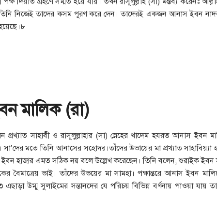
পক্ষ দিয়াত গ্রহণে সম্মত হয়ে যায়। তখন রাসূলুল্লাহ (সা) মন্তব্য করেনঃ আল
লেতিনি নিজেই তাদের কসম পূরণ করে দেন। তাদেরই একজন আনাস ইবন নাদর
ত হয়েছে।৮
বন মালিক (রা)
প্রখ্যাত সাহাবী ও রাসূলুল্লাহার (সা) স্নেহের খাদেম হযরত আনাস ইবন মাল
া’দের মতে তিনি আনাসের সহোদর।তাঁদের উভায়ের মা প্রখ্যাত সাহাবিয়্যা হ
বন হাজার এমত সঠিক নয় বলে উল্লেখ করেছেন। তিনি বলেন, শুরাইক ইবন স
র বৈমাত্রেয় ভাই। তাঁদের উভয়ের মা সামহা। পক্ষান্তরে আনাস ইবন মালিক
৩ এছাড়া উম্মু সুলাইমের সন্তানদের যে পরিচয় বিভিন্ন বর্ণনায় পাওয়া যায় 