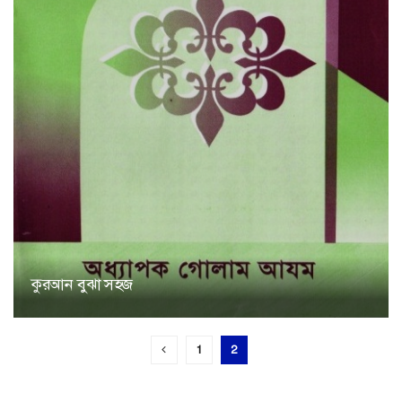
কুরআন বুঝা সহজ
1
2