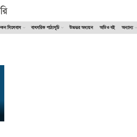
ুকন সিলেবাস
বাৎসরিক পাঠ্যসূচি
উচ্চতর অধ্যয়ন
অডিও বই
অন্যান্য