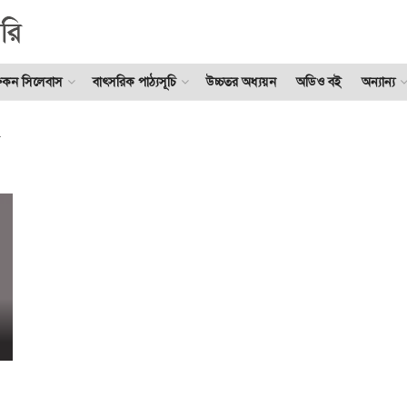
ুকন সিলেবাস
বাৎসরিক পাঠ্যসূচি
উচ্চতর অধ্যয়ন
অডিও বই
অন্যান্য