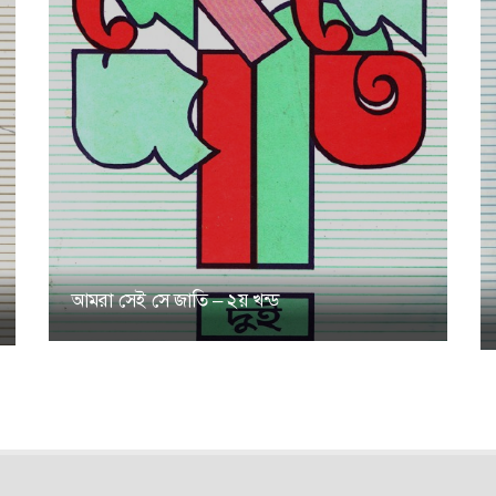
আমরা সেই সে জাতি – ২য় খন্ড