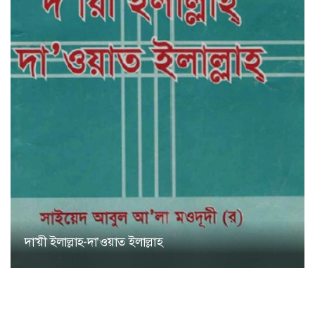
দা’য়ী ইলাল্লাহ-দা’ওয়াত ইলাল্লাহ