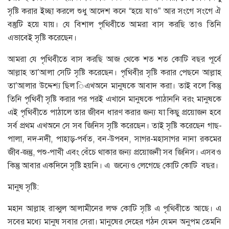
সৃষ্টি করার ইচ্ছা করলে শুধু আদেশ কনে “হয়ে যাও” আর সংগে সংগে ঐ
বস্তুটি হয়ে যায়। যে বিশাল পৃথিবীতে আমরা বাস করছি তাও তিনি
এভাবেই সৃষ্টি করেছেন।
আমরা যে পৃথিবীতে বাস করছি আজ থেকে শত শত কোটি বছর পূর্বে
আল্লাহ তা’আলা সেটি সৃষ্টি করেছেন। পৃথিবীর সৃষ্টি করার পেছনে আল্লাহ
তা’আলার উদ্দেশ্য ছিল িএখঅনে মানুষকে আবাদ করা। তাই বলে কিন্তু
তিনি পৃথিবী সৃষ্টি করার পর পরই এখানে মানুষকে পাঠাননি বরং মানুষকে
এই পৃথিবীতে পাঠালে তার জীবন ধারণ করার জন্য যা কিছু প্রয়োজন হবে
সর্ব প্রথম এখঅনে সে সব জিনিস সৃষ্টি করেছেন। তাই সৃষ্টি করেছেন গাছ-
পালা, নদ-নদী, পাহাড়-পর্বত, বন-উপবন, সাগর-মহাসাগর নানা রকমের
জীব-জন্তু, পশু-পাখী এবং বেঁচে থাকার জন্য প্রয়োজনী সব জিনিস। এসবও
কিন্তু আবার একদিনে সৃষ্টি হয়নি। এ জন্যেও লেগেছে কোটি কোটি বছর।
মানুষ সৃষ্টি:
মহান আল্লাহ রাব্বুল আলামীনের লক্ষ কোটি সৃষ্টি এ পৃথিবীতে আছে। এ
সবের মধ্যে মানুষ সবার সেরা। মানুষের দেহের গঠন যেমন অনুপম তেমনি