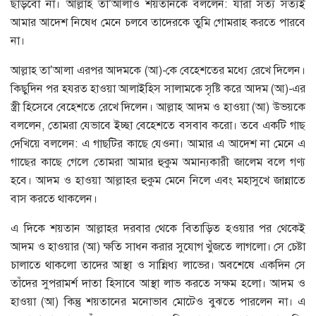
ছাড়বো না। আল্লাহ তা’আলাও শয়তানকে বললেন: যারা সত্য সত্যই
আমার আদেশ নিষেধ মেনে চলবে তাদেরকে তুমি গোমরাহ করতে পারবে
না।
আল্লাহ তা’আলা এরপর আদমকে (আ)-কে বেহেশতের মধ্যে রেখে দিলেন।
কিছুদিন পর হযরত হাওয়া আলাইহিস সালামকে সৃষ্টি করে আদম (আ)-এর
স্ত্রী হিসেবে বেহেশতে রেখে দিলেন। আল্লাহ আদম ও হাওয়া (আ) উভয়কে
বললেন, তোমরা যেভাবে ইচ্ছা বেহেশতে বসবাব করো। তবে একটি গাছ
দেখিয়ে বললেন: এ গাছটির কাছে যেওনা। আমার এ আদেশ না মেনে এ
গাছের কাছে গেলে তোমরা আমার হুকুম অমান্যকারী জালেম বলে গণ্য
হবে। আদম ও হাওয়া আল্লাহর হুকুম মেনে নিলে এবং মহাসুখে জান্নাতে
বাস করতে থাকলেন।
এ দিকে শয়তান আল্লাহর দরবার থেকে বিতাড়িত হওয়ার পর থেকেই
আদম ও হাওয়ার (আ) ক্ষতি সাধন করার সুযোগ খুঁজতে লাগলো। সে চেষ্টা
চালাতে থাকলো তাদের আস্থা ও সান্নিধ্য লাভের। অবশেষে একদিন সে
তাঁদের সুপরামর্শ দাতা হিসাবে আস্থা লাভ করতে সক্ষম হলো। আদম ও
হাওয়া (আ) কিন্তু শয়তানের মনোভাব মোটেও বুঝতে পারলেন না। এ