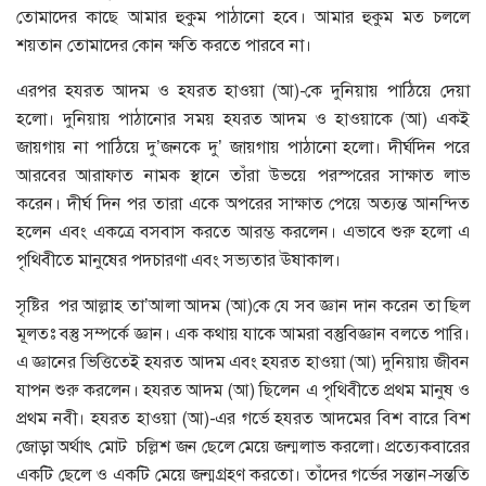
তোমাদের কাছে আমার হুকুম পাঠানো হবে। আমার হুকুম মত চললে
শয়তান তোমাদের কোন ক্ষতি করতে পারবে না।
এরপর হযরত আদম ও হযরত হাওয়া (আ)-কে দুনিয়ায় পাঠিয়ে দেয়া
হলো। দুনিয়ায় পাঠানোর সময় হযরত আদম ও হাওয়াকে (আ) একই
জায়গায় না পাঠিয়ে দু’জনকে দু’ জায়গায় পাঠানো হলো। দীর্ঘদিন পরে
আরবের আরাফাত নামক স্থানে তাঁরা উভয়ে পরস্পরের সাক্ষাত লাভ
করেন। দীর্ঘ দিন পর তারা একে অপরের সাক্ষাত পেয়ে অত্যন্ত আনন্দিত
হলেন এবং একত্রে বসবাস করতে আরম্ভ করলেন। এভাবে শুরু হলো এ
পৃথিবীতে মানুষের পদচারণা এবং সভ্যতার ঊষাকাল।
সৃষ্টির পর আল্লাহ তা’আলা আদম (আ)কে যে সব জ্ঞান দান করেন তা ছিল
মূলতঃ বস্তু সম্পর্কে জ্ঞান। এক কথায় যাকে আমরা বস্তুবিজ্ঞান বলতে পারি।
এ জ্ঞানের ভিত্তিতেই হযরত আদম এবং হযরত হাওয়া (আ) দুনিয়ায় জীবন
যাপন শুরু করলেন। হযরত আদম (আ) ছিলেন এ পৃথিবীতে প্রথম মানুষ ও
প্রথম নবী। হযরত হাওয়া (আ)-এর গর্ভে হযরত আদমের বিশ বারে বিশ
জোড়া অর্থাৎ মোট চল্লিশ জন ছেলে মেয়ে জন্মলাভ করলো। প্রত্যেকবারের
একটি ছেলে ও একটি মেয়ে জন্মগ্রহণ করতো। তাঁদের গর্ভের সন্তান-সন্ততি