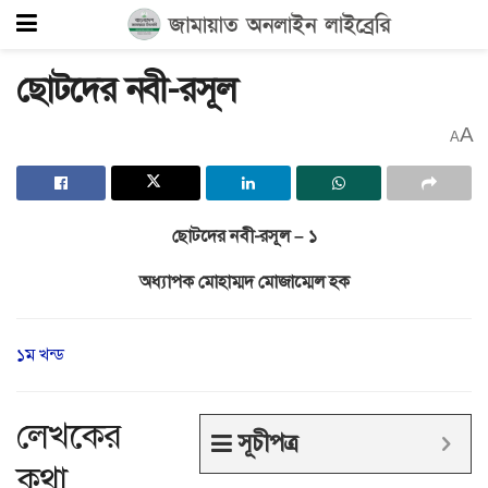
ছোটদের নবী-রসূল
A
A
ছোটদের নবী-রসূল – ১
অধ্যাপক মোহাম্মদ মোজাম্মেল হক
১ম খন্ড
লেখকের
সূচীপত্র
কথা