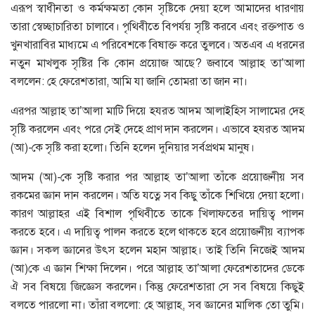
এরূপ স্বাধীনতা ও কর্মক্ষমতা কোন সৃষ্টিকে দেয়া হলে আমাদের ধারণায়
তারা স্বেচ্ছাচারিতা চালাবে। পৃথিবীতে বিপর্যয় সৃষ্টি করবে এবং রক্তপাত ও
খুনখারাবির মাধ্যমে এ পরিবেশকে বিষাক্ত করে তুলবে। অতএব এ ধরনের
নতুন মাখলুক সৃষ্টির কি কোন প্রয়োজ আছে? জবাবে আল্লাহ তা’আলা
বললেন: হে ফেরেশতারা, আমি যা জানি তোমরা তা জান না।
এরপর আল্লাহ তা’আলা মাটি দিয়ে হযরত আদম আলাইহিস সালামের দেহ
সৃষ্টি করলেন এবং পরে সেই দেহে প্রাণ দান করলেন। এভাবে হযরত আদম
(আ)-কে সৃষ্টি করা হলো। তিনি হলেন দুনিয়ার সর্বপ্রথম মানুষ।
আদম (আ)-কে সৃষ্টি করার পর আল্লাহ তা’আলা তাঁকে প্রয়োজনীয় সব
রকমের জ্ঞান দান করলেন। অতি যত্নে সব কিছু তাঁকে শিখিয়ে দেয়া হলো।
কারণ আল্লাহর এই বিশাল পৃথিবীতে তাকে খিলাফতের দায়িত্ব পালন
করতে হবে। এ দায়িত্ব পালন করতে হলে থাকতে হবে প্রয়োজনীয় ব্যাপক
জ্ঞান। সকল জ্ঞানের উৎস হলেন মহান আল্লাহ। তাই তিনি নিজেই আদম
(আ)কে এ জ্ঞান শিক্ষা দিলেন। পরে আল্লাহ তা’আলা ফেরেশতাদের ডেকে
ঐ সব বিষয়ে জিজ্ঞেস করলেন। কিন্তু ফেরেশতারা সে সব বিষয়ে কিছুই
বলতে পারলো না। তাঁরা বললো: হে আল্লাহ, সব জ্ঞানের মালিক তো তুমি।