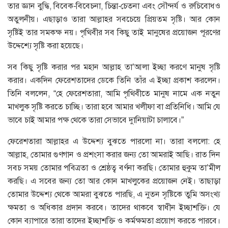
তার জ্ঞান বুদ্ধি, বিবেক-বিবেচনা, চিন্তা-চেতনা এবং সৌন্দর্য ও রুচিবোধও
অতুলনীয়। এছাড়াও তারা আল্লাহর সবচেয়ে প্রিয়তম সৃষ্টি। আর কোন
সৃষ্টিই তার সমকক্ষ নয়। পৃথিবীর সব কিছু তাই মানুষের প্রয়োজন পূরণের
উদ্দেশ্যে সৃষ্টি করা হয়েছে।
সব কিছু সৃষ্টি করার পর মহান আল্লাহ তা’আলা ইচ্ছা করণে মানুষ সৃষ্টি
করার। একদিন ফেরেশতাদের ডেকে তিনি তাঁর এ ইচ্ছা প্রকাশ করলেন।
তিনি বললেন, “হে ফেরেশতারা, আমি পৃথিবীতে মানুষ নামে এক নতুন
মাখলুক সৃষ্টি করতে চাচ্ছি। তারা হবে আমার খলীফা বা প্রতিনিধি। আমি যে
ভাবে চাই আমার পক্ষ থেকে তারা সেভাবে দুানিয়াটা চালাবে।”
ফেরেশতারা আল্লাহর এ উদ্দেশ্য বুঝতে পারলো না। তারা বললো: হে
আল্লাহ, তোমার গুণগান ও প্রশংসা করার জন্য তো আমরাই আছি। রাত দিন
সবচ সময় তোমার পবিত্রতা ও শ্রেষ্ঠত্ব বর্ণনা করছি। তোমার হুকুম তা’মীল
করছি। এ সবের জন্য তো আর কোন মাখলুকের প্রয়োজন নেই। তাছাড়া
তোমার উদ্দেশ্য থেকে আমরা বুঝতে পারছি, এ নুতন সৃষ্টিকে তুমি অসংখ্য
ক্ষমতা ও অধিকার প্রদান করবে। তাদের থাকবে স্বাধীন ইচ্ছাশক্তি। যে
কোন ব্যাপারে তারা তাদের ইচ্ছাশক্তি ও কর্মক্ষমতা প্রয়োগ করতে পারবে।