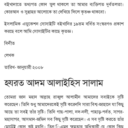
বইখানাতে তথ্যগত কোন ভুল থাকলে তা আমার ব্যক্তিগত দুর্বতলতা।
কোরআন ও সুন্নাহর আলোকে তা দেখিয়ে দিলে কৃতঞ্চ থাকবো।
ইসলামিক এডুকেশন সোসাইটি বইখানির ১৯তম বর্ধিত সংস্করণও প্রকাশ
করছে বলে আমি সোসাইটির কাছে কৃতজ্ঞ।
বিনীত
লেখক
তারিখ- জানুয়ারী ২০০৮
হযরত আদম আলাইহিস সালাম
তোমরা জান মহান আল্লাহ রাব্বুল আলামীন আমাদের সবাইকে সৃষ্টি
করেছেন। তিনি শুধু আমাদেরকেই সৃষ্টি করেননি সারা বিশ্ব-জাহানে যা কিছু
আছে তা সবই তাঁর সৃষ্টি। তিনি গাছ-পালা, নদ-নদী, পাহাড়-পর্বত, সাগর-
মহাসাগর, আসমান-জমিন সব কিছু সৃষ্টি করেছেন। এ সব সৃষ্টি করতে তাঁর
মোটেই কোন কষ্ট হয়নি। তিন িএমন ক্ষমতার অধিকারী যে কোন কিছু