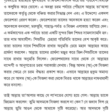
পৃথিবীতে মারামারি খুনখারাবি ও ফিতনা-ফাসাদ করে এর পরিবেশ বিষাক্ত
ও কলুষিত করে তোলে। এ অবস্থা চরম পর্যায়ে পৌঁছলে আল্লাহ তা’আলা
তাদেরকে কর্তৃত্ব থেকে বঞ্চিত করার সিদ্ধান্ত নেন এবং এ উদ্দেশ্যে একদল
ফেরেশতা প্রেরণ করেন। ফেরেশতারা তাদের অনেককে হত্যা করেন এবং
অনেককে বনবাদা, মরুভূমি, পাহাড়-পর্বত ও বিজন এলাকায় ভাগিয়ে দেন।
এ কর্মকান্ডের এক পর্যায়ে তারা একটি সুন্দর জিন শিশুর সামনাসামনি হন।
তার নাম আযাযীল। শিশুটির চেহারা গতিবিধি তাদের বেশ আকৃষ্ট করে।
তারা তাদের সাথে শিশুটিকে রাখার অনুমতি চেয়ে মহান আল্লাহর কাছে
প্রার্থনা করলেন। আল্লাহ তাদের প্রার্থনা মঞ্জুর করে জিন-শিশুটিকে তাদের
সাথে রাখার অনুমতি দিলেন। ফেরেশথাদের সাথে থেকে সে আল্লাহর
বন্দেগী ও আনুগত্যের চরম পরাকাষ্ঠা দেখায়। কিন্তু আদম (আ)-কে সিজদা
করার ক্ষেত্রে সে চরম ঔদ্ধত্য প্রকাশ করে। এভাবে আল্লাহর হুকুম অমান্য
করে সে আদম (আ)-কে সিজদা করা থেকে বিরত থাকে আল্লাহর নাফরমানী
করে বসলো।
তাই আল্লাহ তা’আলার কাছে সে লা’নতের যোগ্য হয়ে গেল। আল্লাহ তাকে
জিজ্ঞেস করলেন: তুমি আদমকে সিজদা করলে না কেন? সে জবাব দিল হে
আল্লাহ তুমি আগুন থেকে আমাকে সৃষ্টি করেছো। আর আদমকে সৃষ্টি