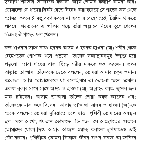
সুযোগে শয়তান তাঁদেরকে বললো: আমি তোমার কল্যাণ কামনা করি।
তোমাদের যে গাছের নিকট যেতে নিষেধ করা হয়েছে সে গাছের ফল খেলে
তোমরা কখনোই মৃত্যুবরণ করবে না এবং এ বেহেশতেই চিরদিন থাকতে
পারবে। শয়তানের এ ধোঁকায় পড়ে তাঁরা আল্লাহর নিষেধ ভুলে গেলেন
িএবং ঐ গাছের ফল খেলেন।
ফল খাওয়ার সাথে সাথে হযরত আদম ও হযরত হাওয়া (আ) শরীর থেকে
বেহেশতের পোশাক খসে পড়লো। তাদের লজ্জাস্থানসমূহ উন্মুক্ত হয়ে
পড়লো। তারা গাছের পাতা ছিঁড়ে শরীর ঢাকতে শুরু করলেন। তখন
আল্লাত তা’আলা তাঁদেরকে ডেকে বললেন, তোমরা আমার হুকুম অমান্য
করেছো। আমি তোমাদেরকে যা বলেছিলাম তা তোমরা মেনে চলেনি।
একথা বুঝার সাথে সাথে আদম ও হাওয়া (আ) আল্লাহর কাছে ভুলের জন্য
মাফ চাইলেন। আল্লাহ তা’আলা তাঁদের দোয়া কবুল করলেন এবং
তাঁদেরকে মাফ করে দিলেন। আল্লাহ তা’আলা আদম ও হাওয়া (আ)-কে
ডেকে বললেন: তোমরা দুনিয়াতে চলে যাও। পৃথিবী তোমাদের অবস্থান
স্থল। মনে রেখো, শয়তান তোমাদের চিরশত্রু। সে বেহেশতের যেভাবে
তোমাদের ধোঁকা দিয়ে আমার আদেশ অমান্য করালো দুনিয়াতেও তাই
চেষ্টা করবে। পৃথিবীতে তোমরা কিভাবে জীবন যাপন করবে তা জানিয়ে