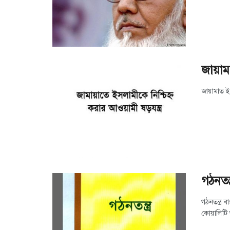
জায়ামা
জায়ামাত ই
গঠনতন্ত
গঠনতন্ত্র
কোয়ালিটি 