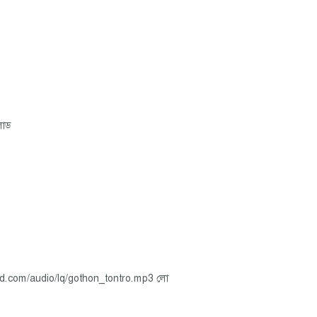
উনলোড
rcloud.com/audio/lq/gothon_tontro.mp3 লো