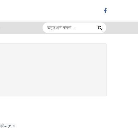
কপি ডাউনলোড