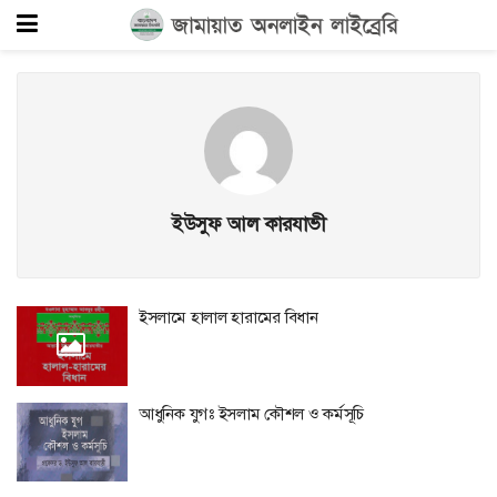
ইউসুফ আল কারযাভী
ইসলামে হালাল হারামের বিধান
আধুনিক যুগঃ ইসলাম কৌশল ও কর্মসূচি