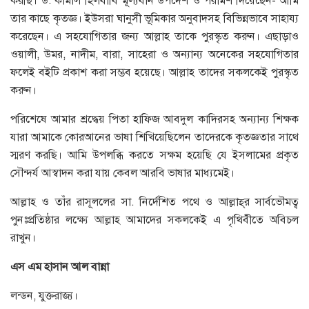
করছি। ড. কামাল হিলবাবি মূল্যবান উপদেশ ও পরামর্শ দিয়েছেন- আমি
তার কাছে কৃতজ্ঞ। ইউসরা ঘানুসী ভূমিকার অনুবাদসহ বিভিন্নভাবে সাহায্য
করেছেন। এ সহযোগিতার জন্য আল্লাহ তাকে পুরস্কৃত করুন। এছাড়াও
ওয়ালী, উমর, নাদীম, বারা, সাহেরা ও অন্যান্য অনেকের সহযোগিতার
ফলেই বইটি প্রকাশ করা সম্ভব হয়েছে। আল্লাহ তাদের সকলকেই পুরস্কৃত
করুন।
পরিশেষে আমার শ্রদ্ধেয় পিতা হাফিজ আবদুল কাদিরসহ অন্যান্য শিক্ষক
যারা আমাকে কোরআনের ভাষা শিখিয়েছিলেন তাদেরকে কৃতজ্ঞতার সাথে
স্মরণ করছি। আমি উপলব্ধি করতে সক্ষম হয়েছি যে ইসলামের প্রকৃত
সৌন্দর্য আস্বাদন করা যায় কেবল আরবি ভাষার মাধ্যমেই।
আল্লাহ ও তাঁর রাসূললের সা. নির্দেশিত পথে ও আল্লাহ্‌র সার্বভৌমত্ব
পুনঃপ্রতিষ্ঠার লক্ষ্যে আল্লাহ আমাদের সকলকেই এ পৃথিবীতে অবিচল
রাখুন।
এস
এম
হাসান
আল
বান্না
লন্ডন, যুক্তরাজ্য।