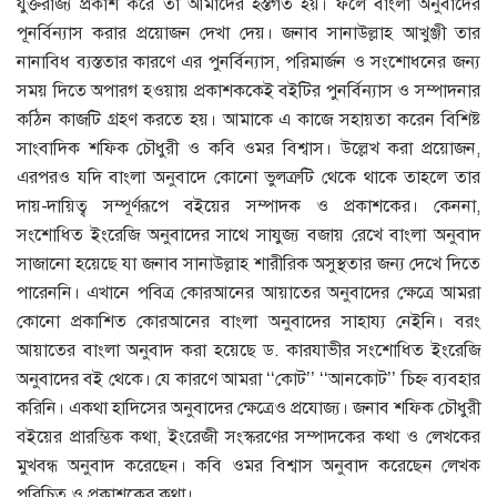
যুক্তরাজ্য প্রকাশ করে তা আমাদের হস্তগত হয়। ফলে বাংলা অনুবাদের
পূনর্বিন্যাস করার প্রয়োজন দেখা দেয়। জনাব সানাউল্লাহ আখুঞ্জী তার
নানাবিধ ব্যস্ততার কারণে এর পুনর্বিন্যাস, পরিমার্জন ও সংশোধনের জন্য
সময় দিতে অপারগ হওয়ায় প্রকাশককেই বইটির পুনর্বিন্যাস ও সম্পাদনার
কঠিন কাজটি গ্রহণ করতে হয়। আমাকে এ কাজে সহায়তা করেন বিশিষ্ট
সাংবাদিক শফিক চৌধুরী ও কবি ওমর বিশ্বাস। উল্লেখ করা প্রয়োজন,
এরপরও যদি বাংলা অনুবাদে কোনো ভুলত্রুটি থেকে থাকে তাহলে তার
দায়-দায়িত্ব সম্পূর্ণরূপে বইয়ের সম্পাদক ও প্রকাশকের। কেননা,
সংশোধিত ইংরেজি অনুবাদের সাথে সাযুজ্য বজায় রেখে বাংলা অনুবাদ
সাজানো হয়েছে যা জনাব সানাউল্লাহ শারীরিক অসুস্থতার জন্য দেখে দিতে
পারেননি। এখানে পবিত্র কোরআনের আয়াতের অনুবাদের ক্ষেত্রে আমরা
কোনো প্রকাশিত কোরআনের বাংলা অনুবাদের সাহায্য নেইনি। বরং
আয়াতের বাংলা অনুবাদ করা হয়েছে ড. কারযাভীর সংশোধিত ইংরেজি
অনুবাদের বই থেকে। যে কারণে আমরা ‘‘কোট’’ ‘‘আনকোট’’ চিহ্ন ব্যবহার
করিনি। একথা হাদিসের অনুবাদের ক্ষেত্রেও প্রযোজ্য। জনাব শফিক চৌধুরী
বইয়ের প্রারম্ভিক কথা, ইংরেজী সংস্করণের সম্পাদকের কথা ও লেখকের
মুখবন্ধ অনুবাদ করেছেন। কবি ওমর বিশ্বাস অনুবাদ করেছেন লেখক
পরিচিত ও প্রকাশকের কথা।