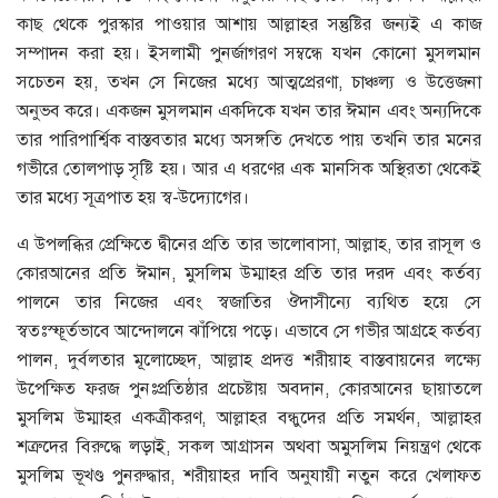
কাছ থেকে পুরস্কার পাওয়ার আশায় আল্লাহর সন্তুষ্টির জন্যই এ কাজ
সম্পাদন করা হয়। ইসলামী পুনর্জাগরণ সম্বন্ধে যখন কোনো মুসলমান
সচেতন হয়, তখন সে নিজের মধ্যে আত্মপ্রেরণা, চাঞ্চল্য ও উত্তেজনা
অনুভব করে। একজন মুসলমান একদিকে যখন তার ঈমান এবং অন্যদিকে
তার পারিপার্শ্বিক বাস্তবতার মধ্যে অসঙ্গতি দেখতে পায় তখনি তার মনের
গভীরে তোলপাড় সৃষ্টি হয়। আর এ ধরণের এক মানসিক অস্থিরতা থেকেই
তার মধ্যে সূত্রপাত হয় স্ব-উদ্যোগের।
এ উপলব্ধির প্রেক্ষিতে দ্বীনের প্রতি তার ভালোবাসা, আল্লাহ, তার রাসূল ও
কোরআনের প্রতি ঈমান, মুসলিম উম্মাহর প্রতি তার দরদ এবং কর্তব্য
পালনে তার নিজের এবং স্বজাতির ঔদাসীন্যে ব্যথিত হয়ে সে
স্বতঃস্ফূর্তভাবে আন্দোলনে ঝাঁপিয়ে পড়ে। এভাবে সে গভীর আগ্রহে কর্তব্য
পালন, দুর্বলতার মূলোচ্ছেদ, আল্লাহ প্রদত্ত শরীয়াহ বাস্তবায়নের লক্ষ্যে
উপেক্ষিত ফরজ পুনঃপ্রতিষ্ঠার প্রচেষ্টায় অবদান, কোরআনের ছায়াতলে
মুসলিম উম্মাহর একত্রীকরণ, আল্লাহর বন্ধুদের প্রতি সমর্থন, আল্লাহর
শত্রুদের বিরুদ্ধে লড়াই, সকল আগ্রাসন অথবা অমুসলিম নিয়ন্ত্রণ থেকে
মুসলিম ভূখণ্ড পুনরুদ্ধার, শরীয়াহর দাবি অনুযায়ী নতুন করে খেলাফত