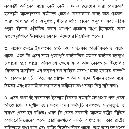
সরকারী কর্মীদের মধ্যে কেউ কেউ এমনও রয়েছেন যারা বেসরকারী
ইসলামী আন্দোলনের কর্মীদের চেয়েও ভালোভাবে কাজ করে থাকেন।
কারণ আল্লাহর প্রতি আনুগত্য, দ্বীনের প্রতি তাদের অনুরাগ এবং সঠিক
পন্থায় দ্বীনকে প্রতিষ্ঠিত করার প্রাণপণ প্রচেষ্টার অংশ হিসেবেই তারা
স্বতঃস্ফূর্তভাবে ইসলামের সেবায় নিজেদের নিবেদিত করেন।
৩. অনেক ক্ষেত্রে ইসলামের স্বার্থরক্ষায় সত্যিকার আন্তরিকতারও অভাব
থাকে। এমন কি এসব কাজ পুরোপুরি রাজনৈতিক মতলব অর্জনের জন্যেও
চালানো হতে পারে। অধিকাংশ ক্ষেত্রে এসব কাজ কোরআনে উল্লেখিত
‘ফিতনার মাসজিদ’-এর অনুরূপ যার বাহ্যিক উদ্দেশ্য হচ্ছে ইবাদত-বন্দেগী
ও তাকওয়ার চর্চা। কিন্তু এর গোপন অভিসন্ধি হচ্ছে ঈমানদারদের মধ্যে
বিভেদ এবং ইসলামী আন্দোলনের কর্মীদের তৎপরতায় বিঘ্ন সৃষ্টি করা।
৪. এসব কারণেই সরকারের ইসলাম বিষয়ক কর্মসূচি জনগণের পক্ষ থেকে
অভিযোগের সম্মুখীন হয়। ফলে এসব কর্মসূচি জনগণের সহানুভূতি ও
সমর্থন থেকে হয় বঞ্চিত। এমন কি যেসব সরকারী আলেম রাষ্ট্রীয় নীতির
রূপায়ণে নিজেদের করেন তারা জনগণের সমর্থন বঞ্চিত হয়। তারা রাষ্ট্রের
চাহিদামত কথা বলে এবং রাষ্ট্রীয় নির্দেশে নীরব থাকে। তাই তারা জনগণের