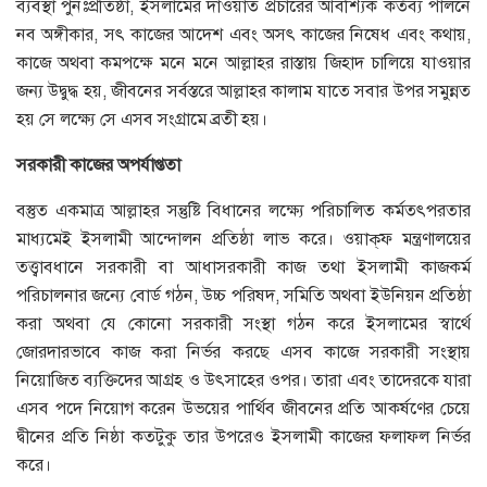
ব্যবস্থা পুনঃপ্রতিষ্ঠা, ইসলামের দাওয়াত প্রচারের আবশ্যিক কর্তব্য পালনে
নব অঙ্গীকার, সৎ কাজের আদেশ এবং অসৎ কাজের নিষেধ এবং কথায়,
কাজে অথবা কমপক্ষে মনে মনে আল্লাহর রাস্তায় জিহাদ চালিয়ে যাওয়ার
জন্য উদ্বুদ্ধ হয়, জীবনের সর্বস্তরে আল্লাহর কালাম যাতে সবার উপর সমুন্নত
হয় সে লক্ষ্যে সে এসব সংগ্রামে ব্রতী হয়।
সরকারী
কাজের
অপর্যাপ্ততা
বস্তুত একমাত্র আল্লাহর সন্তুষ্টি বিধানের লক্ষ্যে পরিচালিত কর্মতৎপরতার
মাধ্যমেই ইসলামী আন্দোলন প্রতিষ্ঠা লাভ করে। ওয়াক্‌ফ মন্ত্রণালয়ের
তত্ত্বাবধানে সরকারী বা আধাসরকারী কাজ তথা ইসলামী কাজকর্ম
পরিচালনার জন্যে বোর্ড গঠন, উচ্চ পরিষদ, সমিতি অথবা ইউনিয়ন প্রতিষ্ঠা
করা অথবা যে কোনো সরকারী সংস্থা গঠন করে ইসলামের স্বার্থে
জোরদারভাবে কাজ করা নির্ভর করছে এসব কাজে সরকারী সংস্থায়
নিয়োজিত ব্যক্তিদের আগ্রহ ও উৎসাহের ওপর। তারা এবং তাদেরকে যারা
এসব পদে নিয়োগ করেন উভয়ের পার্থিব জীবনের প্রতি আকর্ষণের চেয়ে
দ্বীনের প্রতি নিষ্ঠা কতটুকু তার উপরেও ইসলামী কাজের ফলাফল নির্ভর
করে।