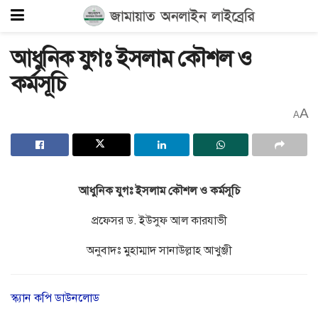
আধুনিক যুগঃ ইসলাম কৌশল ও
কর্মসূচি
A
A
আধুনিক
যুগঃ
ইসলাম
কৌশল
ও
কর্মসূচি
প্রফেসর ড. ইউসুফ আল কারযাভী
অনুবাদঃ মুহাম্মাদ সানাউল্লাহ আখুঞ্জী
স্ক্যান কপি ডাউনলোড