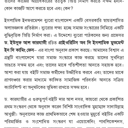
তাদের কাজের অগ্রাধিকারের তাত্ত্বিক ভিত্তি নির্মাণ করতে সক্ষম হননি-
কোন কাজটি আগে করতে হবে এবং কেন?
ইসলামিক ইনফরমেশন ব্যুরো বাংলাদেশ একটি বেসরকারি স্বায়ত্তশাসিত
অলাভজনক প্রতিষ্ঠান। ব্যুরোর লক্ষ্য হচ্ছে সমাজ সংস্কারের নিমিত্তে একটি
বুদ্ধিবৃত্তিক ভিত্তি নির্মাণ করা। এ উদ্দেশ্যে ব্যুরো পাঠকদের জন্য প্রফেসর
ড
.
ইউসুফ
আল
কারযাভী
রচিত
প্রাইওরিটিস
অব
দি
ইসলামিক
মুভমেন্ট
ইন
দি
কামিং
ফেস
– এর বাংলা অনুবাদ প্রকাশ করছে। আমাদের বিশ্বাস এ
গ্রন্থটি বাংলাদেশে যারা সমাজ সংস্কারে কাজ করছে তাদের সুখনিদ্রা
ভাঙতে সক্ষম হবে এবং তাদের মাঝে গতিশীলতা আনতে সহায়ক হবে।
আশা করা যায় বইটি সমাজ কর্মীদের উজ্জীবিত করবে এবং তাদের মাঝে
প্রাণসঞ্চার করার মাধ্যমে কাঙ্ক্ষিত সামাজিক পরিবর্তন আনতে সক্রিয়
ক্যাটালিস্ট বা অনুঘটকের ভূমিকা রাখতে সক্ষম হবে।
ড. কারযাভীর এ গুরুত্বপূর্ণ বইটি দার আল নসর, কায়রো থেকে প্রকাশিত
প্রথম সংস্করণ থেকে অনুবাদ করেন বিশিষ্ট সাংবাদিক মুহাম্মাদ সানাউল্লাহ
আখুঞ্জী। অনুবাদের কাজ প্রাথমিকভাবে শেষ হওয়ার মুহূর্তে বইটির একটি
পরিমার্জিত ও সংশোধিত সংস্করণ যা এয়োকেনিং পাবলিকেশনস,