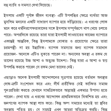
বহু ব্যাধি ও সমস্যা দেখা দিয়েছে।
ইসলাম একটি পূর্ণাঙ্গ জীবন ব্যবস্থা- এটি উপলব্ধির ক্ষেত্রে ব্যর্থতা আজ
মুসলিম মননের একটি সাধারণ ব্যাপার হয়ে দাঁড়িয়েছে। এ ধরণের লোক
মনে করে ধর্মনিরপেক্ষতাবাদের সঙ্গে ইসলাম সম্পূর্ণরূপে খাপ খেয়ে চলতে
পারে। অপরদিকে রয়েছে তারা যারা ইসলামী দাওয়াতের কাজের ব্যাপারে
একান্তই আন্তরিক, কিন্তু ইসলামকে বোঝার ও প্রয়োগের ক্ষেত্রে তারা
চরমপন্থী- না হয় উন্নাসিক। ব্যাপক সমস্যার জন্য ব্যাপক সমাধান
প্রয়োজন- অনেকে এটিও বুঝতে পারেন না। অন্যদের অবস্থা এ রকম যে
তাদের রয়েছে উচ্চ আশা ও অত্যুচ্চ উদ্দেশ্য। কিন্তু যারা এ আশা ও স্বপ্ন
উপলব্ধি করতে পারেন সে রকম মেধা তাদের নেই।
এছাড়াও অনেক ইসলামী আন্দোলনের সূত্রপাত হয়েছে বর্তমান অবস্থার
দোষ-ত্রুটি সংশোধন করে এবং দীর্ঘ প্রতীক্ষিত সেই কাঙ্ক্ষিত সমাজ
পুনঃপ্রতিষ্ঠা করতে যেখানে সামগ্রিকভাবে আল্লাহই একমাত্র উপাস্য হতে
পারেন। দেখা যায় এ ধরণের আন্দোলন প্রাথমিকভাবে বিকশিত হয় এবং
জনগণের ব্যাপক আস্থা লাভ করে। কিন্তু অল্প সময়ের মধ্যেই তা স্থবির
অবস্থায় পতিত হয়। সে সময়ই এখন আমরা অতিক্রম করছি। কিন্তু