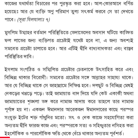
কাজের যথার্থতা বিচারের পর পুরস্কৃত করা হবে। আল-কোরআনে বর্ণিত
হয়েছেঃ আর যে ব্যক্তি অণু পরিমাণ তুল্য সৎকর্ম করবে সে তা দেখতে
পাবে।
(
সূরা
যিলযালাঃ
৭
)
মুসলিম উম্মাহর বর্তমান পরিস্থিতিতে ভেদাভেদের অবসান ঘটিয়ে কাঙ্ক্ষিত
ফল লাভের জন্য ব্যক্তিগত প্রচেষ্টাই যথেষ্ট হবে না, এ জন্য অবশ্যই
সমবেত প্রচেষ্টা চালাতে হবে। আর এটিই দ্বীনি বাধ্যবাধকতা এবং বাস্তব
পরিস্থিতির দাবি।
ইসলাম সংগঠিত ও সম্মিলিত প্রচেষ্টার চেতনাকে উৎসাহিত করে এবং
বিচ্ছিন্ন থাকার বিরোধী। সমবেত প্রচেষ্টার সঙ্গে আল্লাহর সাহায্য থাকে।
আর যে বিচ্ছিন্ন থাকে সে জাহান্নামে নিক্ষিপ্ত হবে। দলছুট ও বিচ্ছিন্ন মেষই
নেকড়ের খপ্পড়ে পড়ে। তাই জামায়াত বাদ দিয়ে যদি কেউ একাকী অথবা
জামায়াতের শৃঙ্খলা ভঙ্গ করে নামাজ আদায় করে তাহলে তার নামাজ
পূর্ণাঙ্গ হয় না। একজন ঈমানদার আরেকজন ঈমানদারের কাছে পরস্পর
সংযুক্ত ইটের শক্ত গাঁথুনির মতো। সৎ ও নেক কাজে সহযোগিতা করা
অন্যতম দ্বীনি ফারজ কাজ এবং পরস্পরকে সত্য ও সহিষ্ণুতার নসিহত করা
ইহলৌকিক ও পারলৌকিক ক্ষতি থেকে বেঁচে থাকার অন্যতম পূর্বশর্ত।