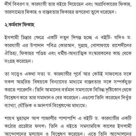
দীর্ঘ বিবরণ ড. কারযাভী তার বইয়ে দিয়েছেন এবং অগ্রাধিকারের ফিকাহ,
ভারসাম্যের ফিকাহ ও বাস্তবতার ফিকাহর রূপরেখা তুলে ধরেছেন।
২
.
কর্মবাদ
ফিকাহ
ইসলামী চিন্তার ক্ষেত্রে একটি নতুন দিগন্ত হচ্ছে এ বইটি- যদিও ড.
কারযাভী এর উপাদান পবিত্র কোরআন, সুন্নাহ, খোলাফায়ে রাশেদীনের
ঐতিহ্য, ফিকাহর পণ্ডিত এবং ধর্মীয়-আধ্যাত্মিক সংস্কারকদের কাছ থেকে
সংগ্রহ করেছেন।
তা সত্ত্বেও একথা সত্য ড. কারযাভীর পূর্বে আর কেউই সাফল্যের সঙ্গে
সকল আহরিত বিষয়কে বিন্যাসের মাধ্যমে বাস্তবতার সঙ্গে সম্পর্কযুক্ত
করতে পারেননি। তিনি আমাদের বর্তমান সমস্যাকে বিভিন্ন দৃষ্টিকোণ থেকে
বিশ্লেষণ করে তার সমাধানও বের করেছেন। এগুলো তিনি করেছেন নিখুঁত
ব্যাখ্যা, যৌক্তিক ও জ্ঞানগর্ভ বিশ্লেষণের মাধ্যমে।
শায়খ মুহাম্মদ আল গাজালীর পাশাপাশি এ বইটি ড. কারযাভীর একটি
কঠোর প্রচেষ্টার ফসল। তিনি এ বইতে সমসাময়িক কালের ইসলামী
আন্দোলনের মূল্যায়ন ও বিশ্লেষণ করেছেন। এতে তিনি আন্দোলনের