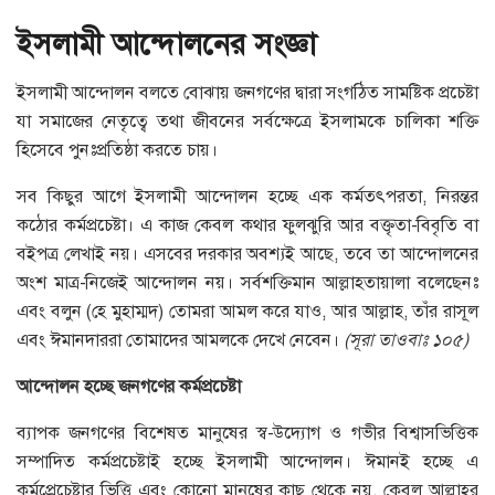
ইসলামী
আন্দোলনের
সংজ্ঞা
ইসলামী আন্দোলন বলতে বোঝায় জনগণের দ্বারা সংগঠিত সামষ্টিক প্রচেষ্টা
যা সমাজের নেতৃত্বে তথা জীবনের সর্বক্ষেত্রে ইসলামকে চালিকা শক্তি
হিসেবে পুনঃপ্রতিষ্ঠা করতে চায়।
সব কিছুর আগে ইসলামী আন্দোলন হচ্ছে এক কর্মতৎপরতা, নিরন্তর
কঠোর কর্মপ্রচেষ্টা। এ কাজ কেবল কথার ফুলঝুরি আর বক্তৃতা-বিবৃতি বা
বইপত্র লেখাই নয়। এসবের দরকার অবশ্যই আছে, তবে তা আন্দোলনের
অংশ মাত্র-নিজেই আন্দোলন নয়। সর্বশক্তিমান আল্লাহতায়ালা বলেছেনঃ
এবং বলুন (হে মুহাম্মদ) তোমরা আমল করে যাও, আর আল্লাহ, তাঁর রাসূল
এবং ঈমানদাররা তোমাদের আমলকে দেখে নেবেন।
(
সূরা
তাওবাঃ
১০৫
)
আন্দোলন
হচ্ছে
জনগণের
কর্মপ্রচেষ্টা
ব্যাপক জনগণের বিশেষত মানুষের স্ব-উদ্যোগ ও গভীর বিশ্বাসভিত্তিক
সম্পাদিত কর্মপ্রচেষ্টাই হচ্ছে ইসলামী আন্দোলন। ঈমানই হচ্ছে এ
কর্মপ্রেচেষ্টার ভিত্তি এবং কোনো মানুষের কাছ থেকে নয়, কেবল আল্লাহর