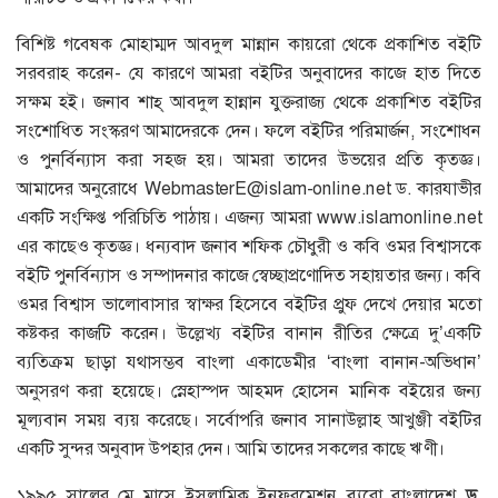
বিশিষ্ট গবেষক মোহাম্মদ আবদুল মান্নান কায়রো থেকে প্রকাশিত বইটি
সরবরাহ করেন- যে কারণে আমরা বইটির অনুবাদের কাজে হাত দিতে
সক্ষম হই। জনাব শাহ্‌ আবদুল হান্নান যুক্তরাজ্য থেকে প্রকাশিত বইটির
সংশোধিত সংস্করণ আমাদেরকে দেন। ফলে বইটির পরিমার্জন, সংশোধন
ও পুনর্বিন্যাস করা সহজ হয়। আমরা তাদের উভয়ের প্রতি কৃতজ্ঞ।
আমাদের অনুরোধে
WebmasterE@islam-online.net
ড. কারযাভীর
একটি সংক্ষিপ্ত পরিচিতি পাঠায়। এজন্য আমরা www.islamonline.net
এর কাছেও কৃতজ্ঞ। ধন্যবাদ জনাব শফিক চৌধুরী ও কবি ওমর বিশ্বাসকে
বইটি পুনর্বিন্যাস ও সম্পাদনার কাজে স্বেচ্ছাপ্রণোদিত সহায়তার জন্য। কবি
ওমর বিশ্বাস ভালোবাসার স্বাক্ষর হিসেবে বইটির প্রুফ দেখে দেয়ার মতো
কষ্টকর কাজটি করেন। উল্লেখ্য বইটির বানান রীতির ক্ষেত্রে দু’একটি
ব্যতিক্রম ছাড়া যথাসম্ভব বাংলা একাডেমীর ‘বাংলা বানান-অভিধান’
অনুসরণ করা হয়েছে। স্নেহাস্পদ আহমদ হোসেন মানিক বইয়ের জন্য
মূল্যবান সময় ব্যয় করেছে। সর্বোপরি জনাব সানাউল্লাহ আখুঞ্জী বইটির
একটি সুন্দর অনুবাদ উপহার দেন। আমি তাদের সকলের কাছে ঋণী।
১৯৯৫ সালের মে মাসে ইসলামিক ইনফরমেশন ব্যুরো বাংলাদেশ
ড
.