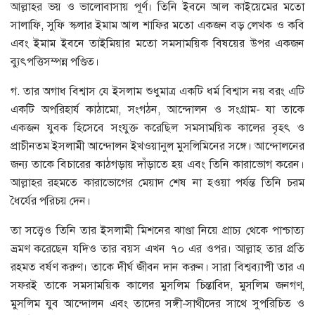
আল্লাহর ভয় ও ভালোবাসায় পূর্ণ। তিনি ইবনে আল কাইয়েমের মতো
সালাফি, সুফি স্কলার ইমাম আল শাফির মতো একজন বড় লেখক ও কবি
এবং ইমাম ইবনে তাইমিয়ার মতো সমসাময়িক বিষয়ের উপর একজন
ব্যুৎপত্তিসম্পন্ন পণ্ডিত।
গ. তার অগাধ বিশ্বাস যে ইসলাম শুধুমাত্র একটি ধর্ম বিশ্বাস নয় বরং এটি
একটি অপরিহার্য কাঠামো, সংগঠন, আন্দোলন ও সংগ্রাম- যা তাকে
একজন যুবক হিসেবে সংযুক্ত করেছিল সমসাময়িক কালের বৃহৎ ও
প্রাচীনতম ইসলামী আন্দোলন ইখওয়ানুল মুসলিমিনের সঙ্গে। আন্দোলনের
জন্য তাকে বিচারের কাঠগড়ায় দাঁড়াতে হয় এবং তিনি কারাভোগ করেন।
আল্লাহর রহমতে কারাভোগের মেয়াদ শেষ না হওয়া পর্যন্ত তিনি চরম
ধৈর্যের পরিচয় দেন।
তা সত্ত্বেও তিনি তার ইসলামী মিশনের ঝাণ্ডা নিয়ে প্রাচ্য থেকে পাশ্চাত্য
ভ্রমণ করেছেন যদিও তার বয়স এখন ৭০ এর ওপর। আল্লাহ তার প্রতি
রহমত বর্ষণ করুণ। তাকে দীর্ঘ জীবন দান করুন। সারা বিশ্বব্যাপী তার এ
সফরই তাকে সমসাময়িক কালের মুসলিম চিন্তাবিদ, মুসলিম জনগণ,
মুসলিম যুব আন্দোলন এবং তাদের সঙ্গী-সাথীদের সাথে সুপরিচিত ও