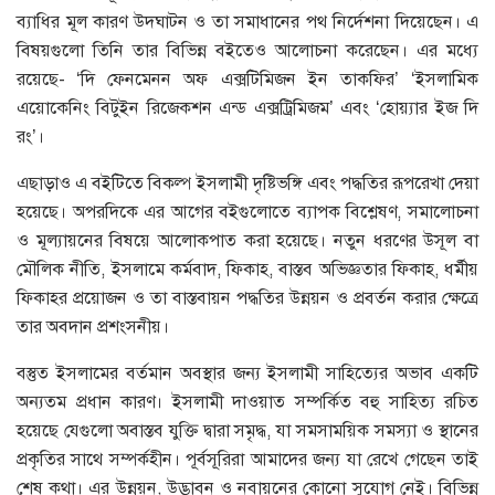
ব্যাধির মূল কারণ উদঘাটন ও তা সমাধানের পথ নির্দেশনা দিয়েছেন। এ
বিষয়গুলো তিনি তার বিভিন্ন বইতেও আলোচনা করেছেন। এর মধ্যে
রয়েছে- ‘দি ফেনমেনন অফ এক্সটিমিজন ইন তাকফির’ ‘ইসলামিক
এয়োকেনিং বিটুইন রিজেকশন এন্ড এক্সট্রিমিজম’ এবং ‘হোয়্যার ইজ দি
রং’।
এছাড়াও এ বইটিতে বিকল্প ইসলামী দৃষ্টিভঙ্গি এবং পদ্ধতির রূপরেখা দেয়া
হয়েছে। অপরদিকে এর আগের বইগুলোতে ব্যাপক বিশ্লেষণ, সমালোচনা
ও মূল্যায়নের বিষয়ে আলোকপাত করা হয়েছে। নতুন ধরণের উসূল বা
মৌলিক নীতি, ইসলামে কর্মবাদ, ফিকাহ, বাস্তব অভিজ্ঞতার ফিকাহ, ধর্মীয়
ফিকাহর প্রয়োজন ও তা বাস্তবায়ন পদ্ধতির উন্নয়ন ও প্রবর্তন করার ক্ষেত্রে
তার অবদান প্রশংসনীয়।
বস্তুত ইসলামের বর্তমান অবস্থার জন্য ইসলামী সাহিত্যের অভাব একটি
অন্যতম প্রধান কারণ। ইসলামী দাওয়াত সম্পর্কিত বহু সাহিত্য রচিত
হয়েছে যেগুলো অবাস্তব ‍যুক্তি দ্বারা সমৃদ্ধ, যা সমসাময়িক সমস্যা ও স্থানের
প্রকৃতির সাথে সম্পর্কহীন। পূর্বসূরিরা আমাদের জন্য যা রেখে গেছেন তাই
শেষ কথা। এর উন্নয়ন, উদ্ভাবন ও নবায়নের কোনো সুযোগ নেই। বিভিন্ন