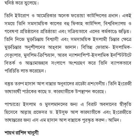
ঘনিষ্ঠ করে তুলেছে।
তিনি ইউরোপ ও আমেরিকার অনেক ফতোয়া কাউন্সিলের প্রধান। একই
সময়ে তিনি সমসাময়িক কালের বহু ফিকাহ কাউন্সিল, বিশ্ববিদ্যালয় ও
গবেষণা প্রতিষ্ঠানের প্রতিষ্ঠাতা এবং সক্রিয়ভাবে এদের কর্মকাণ্ডে জড়িত।
তিনি নিজে মুক্তচিন্তায় বিশ্বাসী এবং সমসাময়িক ইসলামী চিন্তার ক্ষেত্রে
মুক্তচিন্তার অনুশীলনের আহ্‌বান জানান। বিভিন্ন ফোরাম- ইসলামিক-
সেক্যুলার, মুসলিম-ক্রিশ্চিয়ান, আরব ন্যাশনালিস্ট-ইসলামিক ইনস্টিটউটে
বিতর্ক ও আন্তঃমাজহাব সংলাপে অংশগ্রহণ করে তিনি ব্যাপকভাবে
পরিচিতি লাভ করেছেন।
বস্তুত তরুণ হাসান আল বান্নার অনুবাদের প্রচেষ্টা প্রশংসনীয়। তিনি ইংরেজী
ভাষাভাষী পাঠকের কাছে ড. কারযাভীকে উপস্থাপন করেছে।
পাশ্চাত্যে ইসলাম ও মুসলমানদের জন্য এ বিরাট অবদানের স্বীকৃতি
হিসেবে আল্লাহ প্রফেসর ড. ইউসুফ আল কারযাভীকে এবং ইংরেজীতে
ভাষান্তরের জন্য এস এম হাসান আল বান্নাকে পুরস্কৃত করুন। আমিন।
শায়খ
রাশিদ
ঘানুসী