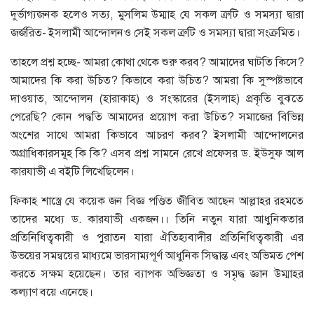
দুর্ভাগ্যজনক হলেও সত্য, মুসলিম উম্মাহ যে সকল ত্রুটি ও সমস্যা দ্বারা
জর্জরিত- ইসলামী আন্দোলনও সেই সকল ত্রুটি ও সমস্যা দ্বারা সংক্রমিত।
তাহলে প্রশ্ন হচ্ছে- আমরা কোথা থেকে শুরু করব? আমাদের ঘাটতি কিসে?
আমাদের কি করা উচিত? কিভাবে করা উচিত? আমরা কি সুস্পষ্টভাবে
দাওয়াত, আন্দোলন (হারাকাহ) ও সংস্কারের (ইসলাহ) প্রকৃতি বুঝতে
পেরেছি? কোন পদ্ধতি আমাদের প্রয়োগ করা উচিত? সমাজের বিভিন্ন
অংশের সাথে আমরা কিভাবে আচরণ করব? ইসলামী আন্দোলনের
অগ্রাধিকারসমূহ কি কি? এসব প্রশ্ন সামনে রেখে প্রফেসর ড. ইউসুফ আল
কারযাভী এ বইটি লিখেছিলেন।
ফিকাহ শাস্ত্রে যে কয়েক জন বিজ্ঞ পণ্ডিত জীবিত আছেন আল্লাহর রহমতে
তাদের মধ্যে ড. কারযাভী একজন।। তিনি নতুন যারা আধুনিকতার
প্রতিনিধিত্বকারী ও পুরাতন যারা ঐতিহ্যবাদীর প্রতিনিধিত্বকারী এর
উভয়ের সমন্বয়ের মাধ্যমে ভারসাম্যপূর্ণ আধুনিক সিদ্ধান্ত এবং অভিমত পেশ
করতে সক্ষম হয়েছেন। তার ব্যাপক অভিজ্ঞতা ও সমৃদ্ধ জ্ঞান উম্মাহর
কল্যাণ বয়ে এনেছে।