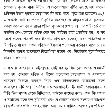
যারা তাদেরকে স্বাগত জানিয়েছেন সে সব লোকের প্রতি এ ধরণের
লোকদের কৃতজ্ঞ থাকা উচিত। আল-কোরআনে বর্ণিত হয়েছে সৎ কাজের
প্রতিদান উত্তম পুরস্কার ছাড়া আর কি হতে পারে
(
সূরা
আর
রাহমানঃ
৬০
)
।
এ ধরণের কথা হাদিসেও উল্লেখিত হয়েছেঃ যে মানুষের প্রতি কৃতজ্ঞতা
প্রকাশ করে না, সে আল্লাহর প্রতিও কৃতজ্ঞতা দেখায় না। এর পরিবর্তে তারা
মুসলিম দেশগুলোতে রচিত সেই সব সাহিত্য দ্বারা প্রভাবিত হয়, যে সব
দেশে কয়েক শতাব্দী ধরে ইসলাম প্রতিষ্ঠিত রয়েছে। যখন পথভ্রষ্টতা ও
বিভ্রান্তি দেখা যায়, তখন পণ্ডিত ও ইসলাম প্রচারকরা কঠোর সমালোচনা ও
নিন্দনীয় ভাষায় তাদেরকে বিরোধিতা করেন এবং নির্ভেজাল মূলে ফিরতে
আহ্‌বান জানান।
এ ধরণের আহ্‌বান ও বই-পুস্তক, সেই সব মুসলিম দেশ থেকে আমদানী
করা হয়, যেখানে পণ্ডিত ও দ্বীনের প্রচারকরা স্বৈরশাসক ও একনায়ক
শাসকের বিরুদ্ধে অবস্থান নিয়ে এক আতঙ্কজনক অভিজ্ঞতা অর্জন
করেছিল। এটি জন্ম দিয়েছিল এক ভারসাম্যহীন ইসলামী চিন্তাধারার যার
ভিত্তি ছিল সমাজ থেকে বিচ্ছিন্নতা, কাউকে কাফের বলা। এমন কি শাসক
ও সমাজের মধ্যে দ্বন্দ্ব সৃষ্টি করা এবং যে কোনো ধরণের সংলাপের আহ্‌বান
বা স্বাধীনতার প্রতি সন্দেহ পোষণ করা। এসব সাহিত্য তাদের মূল পরিবেশ