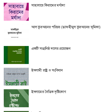
সাহাবায়ে কিরামের মর্যাদা
আল কুরআনের পরিচয় (তাফহীমুল কুরআনের ভূমিকা)
একটি সত্যনিষ্ঠ দলের প্রয়োজন
ইসলামী রাষ্ট্র ও সংবিধান
ইসলামের নৈতিক দৃষ্টিকোণ