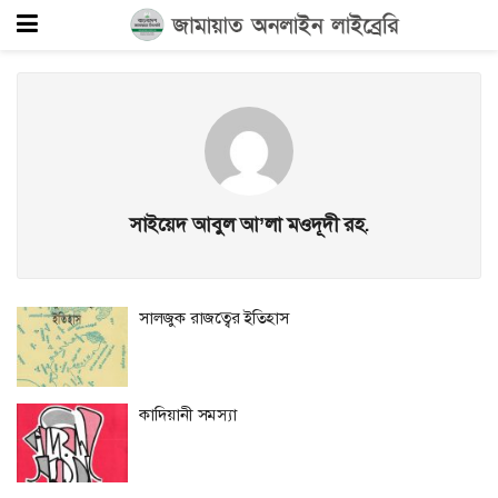
সাইয়েদ আবুল আ’লা মওদূদী রহ.
সালজুক রাজত্বের ইতিহাস
কাদিয়ানী সমস্যা