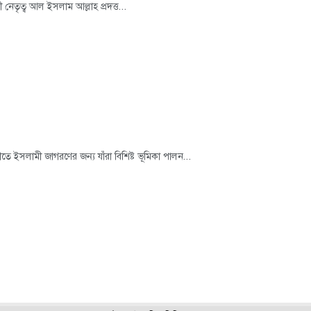
াজির আহমদ স্ক্যান কপি ডাউনলোড بِسْمِ اللَّهِ الرَّحْمَٰنِ الرَّحِيمِ ইসলামী নেতৃত্ব আল ইসলাম আল্লাহ প্রদত্ত...
 ইসলামী জাগরণের জন্য যাঁরা বিশিষ্ট ভূমিকা পালন...