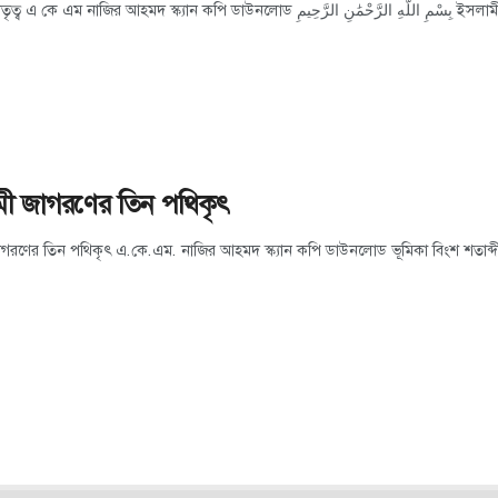
ইসলামী নেতৃত্ব এ কে এম ন
ী জাগরণের তিন পথিকৃৎ
গরণের তিন পথিকৃৎ এ.কে.এম. নাজির আহমদ স্ক্যান কপি ডাউনলোড ভূমিকা বিংশ শতাব্দীতে