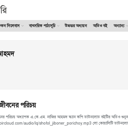
ুকন সিলেবাস
বাৎসরিক পাঠ্যসূচি
উচ্চতর অধ্যয়ন
অডিও বই
অন্যান্য
 আহমদ
ীবনের পরিচয়
র পরিচয় অধ্যাপক এ.কে.এম. নাজির আহমদ স্ক্যান কপি ডাউনলোড বইটির অডিও শুনু
hibircloud.com/audio/lq/shofol_jiboner_porichoy.mp3 লো কোয়ালিটি ডাউনলো