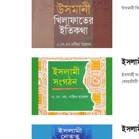
উসমানী খি
ইসলা
ইসলামী স
কোয়ালিটি
ইসলামী