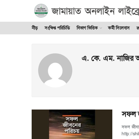
নীড়
সংক্ষিপ্ত পরিচিতি
বিভাগ ভিত্তিক
কর্মী সিলেবাস
র
এ. কে. এম. নাজির
সফল জ
সফল জীবনে
http://s