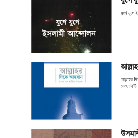
যুগে 
যুগে যুগে 
আল্লাহ
আল্লাহর 
কোয়ালিটি
উসমান