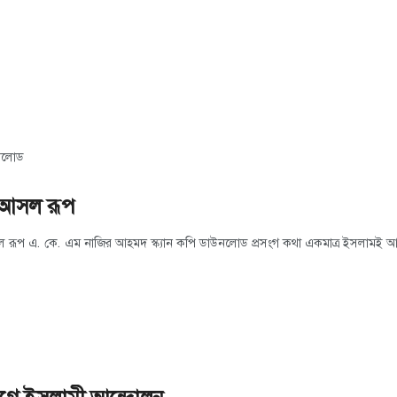
াউনলোড
র আসল রূপ
ল রূপ এ. কে. এম নাজির আহমদ স্ক্যান কপি ডাউনলোড প্রসংগ কথা একমাত্র ইসলামই আল্লা