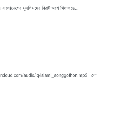
 বাংলাদেশের মুসলিমদের বিরাট অংশ খিলাফতে...
shibircloud.com/audio/lq/islami_songgothon.mp3 লো