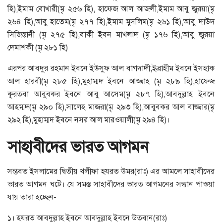
হি),ইমাম বোখারী(মৃ ২৫৬ হি), হাফেজ আল আজলী,ইমাম আবু জুরয়া(মৃ
২৬৪ হি),আবু হাতেম(মৃ ২৭৭ হি),ইমাম মুসলিম(মৃ ২৬১ হি),আবু দাউদ
সিজিস্তানী (মৃ ২৭৫ হি),বাকী ইবন মাখলাদ (মৃ ১৭৬ হি),আবু জুরয়া
দেমাশকী (মৃ ২৮১ হি)
এরপর আবদুর রহমান ইবনে ইউসুফ আল বাগদাদী,ইব্রাহীম ইবনে ইসহাক
আল হারবী(মৃ ২৮৫ হি),মুহাম্মদ ইবনে আজ্জাহ (মৃ ২৮৯ হি),হাফেজ
কুরতবা আবুবকর ইবনে আবু আসেম(মৃ ২৮৭ হি),আবদুল্লাহ ইবনে
আহম্মদ(মৃ ২৯০ হি),সালেহ মাজরা(মৃ ২৯৩ হি),আবুবকর আল বাজ্জার(মৃ
২৯২ হি),মুহাম্মদ ইবনে নসর আল মারওয়ালী(মৃ ২৯৪ হি)।
সাহাবীদের ভারত আগমন
সম্ভবত ইসলামের দ্বিতীয় খলীফা হযরত উমর(রাঃ) এর আমলে সাহাবীদের
ভারত আগমন ঘটে। যে সমস্ত সাহাবীদের ভারত আগমনের সন্ধান পাওয়া
যায় তারা হচ্ছেন-
১। হযরত আবদুল্লাহ ইবনে আবদুল্লাহ ইবনে উতবান(রাঃ)