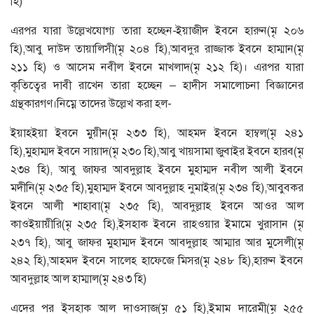
হি)
এরপর যারা উল্লেখযোগ্য তারা হচ্ছেন-ইয়াজীদ ইবনে হারুন(মৃ ২০৬
হি),আবু দাউদ তায়ালিসী(মৃ ২০৪ হি),আবদুর রাজ্জাক ইবনে হাম্মান(মৃ
২১১ হি) ও আসেম নবীল ইবনে মাখলাদ(মৃ ২১২ হি)। এরপর যারা
কৃতিত্বের দাবী রাখেন তারা হচ্ছেন – হাদীস সমালোচনা বিজ্ঞানের
গ্রন্থকারগণ।নিম্নে তাদের উল্লেখ করা হল-
ইয়াহইয়া ইবনে মুয়ীন(মৃ ২৩৩ হি), আহমদ ইবনে হাম্বল(মৃ ২৪১
হি),মুহাম্মদ ইবনে সায়াদ(মৃ ২৩০ হি),আবু খায়সামা জুবাইর ইবনে হারব(মৃ
২৩৪ হি), আবু জাফর আবদুল্লাহ ইবনে মুহাম্মদ নবীল আলী ইবনে
মদীনি(মৃ ২৩৫ হি),মুহাম্মদ ইবনে আবদুল্লাহ নুমাইর(মৃ ২৩৪ হি),আবুবকর
ইবনে আলী শাহাবা(মৃ ২৩৫ হি), আবদুল্লাহ ইবনে আওর আল
কাওইয়ায়ীরি(মৃ ২৩৫ হি),ইসহাক ইবনে রাহওয়ার ইমামে খুরাসান (মৃ
২৩৭ হি), আবু জাফর মুহাম্মদ ইবনে আবদুল্লাহ আম্মার আর মুসেলী(মৃ
২৪২ হি),আহমদ ইবনে সালেহ হাফেজে মিসর(মৃ ২৪৮ হি),হারুন ইবনে
আবদুল্লাহ আল হাম্মাল(মৃ ২৪৩ হি)
এদের পর ইসহাক আল দাওসাজ(মৃ ৫১ হি),ইমাম দারেমী(মৃ ২৫৫