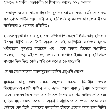
হাজজের সংকলিত গ্রন্থাবলী তার খিলাফত কালের অমর অবদান।
‘কিতাবুল আসার’ নামক গ্রন্থখানি মুসলিম জাতির নিকট বর্তমানে রক্ষিত
সব থেকে প্রাচীন গ্রন্থ। এটা আবু হানিফা(রাঃ) হযরত আবদুলাহ ইবনে
মাসউদ(রাঃ) এর সময় প্রতিষ্ঠিত।
হাফেজ সুয়ুতী ইমাম আবু হানিফা সম্পর্কে লিখেছেন-“ ইমাম আবু হানিফার
বিশেষ কীর্তি যাতে তিনি একক তা এই যে,তিনিই সর্বপ্রথম ইলমে
শরীয়তকে সুসংবদ্ধ করেছেন এবং একে অধ্যায় হিসেবে সংকলিত
করেছেন। কিন্তু এইরূপ গ্রন্থ প্রণয়নের ব্যাপারে ইমাম আবু হানিফাকে
সময়ের দিক দিয়ে কেউই অতিক্রম করে যেতে পারেননি।’’
এরপর ইমাম মালেক “আল মুয়াত্তা” হাদিস গ্রন্থখানি লেখেন।
মুহাম্মদ আবু জাহু নামক এযুগের একজন মিসরীয় লেখক
লিখেছেন-“আব্বাসী খলীফা আবু জাফর আল মানসুর ইমাম মালেককে
ডেকে বললেন-তিনি যেন তার নিজের নিকট প্রমাণিত সহীহরূপে সাব্যস্ত
হাদিসসমূহ সংকলন করেন ও একখানি গ্রন্থাকারে তা প্রণয়ন করেন এবং
সেটাকে যেন তিনি লোকদের ব্যবহারিক জীবনে প্রয়োগ করার জন্য নির্দিষ্ট