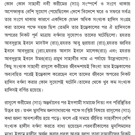
কোন কোন সাহাবী নবী করীমের (সাঃ) সংস্পর্শে ও সংগে থাকায়
অপেক্ষাকৃত বেশি সুযোগ পেয়েছিলেন।দেশে বিদেশে ঘরে ও সফরে সর্বত্র
তার সংগে থাকার কারণে একদিকে যেমন অধিক সংখ্যক হাদিস সংগ্রহ
করা তাদের পক্ষে সহজ ছিল তেমনি তার ইন্তেকালের পর ঐ হাদিসকে
অপরের নিকট পূর্ন মাত্রায় বর্ণনার সুযোগও তাদের ঘটেছিলো। হযরত
আবদুল্লাহ ইবনে মাসউদ (রাঃ),হযরত আবু হুরায়রা (রাঃ),হযরত জাবির
ইবনে আবদুল্লাহ ()রাঃ,হযরত আনাস ইবনে মালেক(রাঃ) এবং হযরত
আবদুল্লাহ ইবনে উমর(রাঃ) প্রমুখ সাহাবীর নাম এ পর্যায়ে উল্লেখযোগ্য।
কিছু সংখ্যক সাহাবী রাসূলে করীমের জীবদ্দশায়ই কিংবা তার ইন্তেকালের
অব্যবহিত পরেই ইন্তেকাল করেছেন বলে তাদের জীবনে অপরের নিকট
হাদিস বর্ণনা করার কোন সুযোগই ঘটেনি।তাদের থেকে খুব কম সংখ্যক
হাদিসই বর্ণিত হয়েছে।
রাসূলে করীমের (সাঃ) অন্তর্ধানের পর ইসলামী সমাজে নিত্য নব পরিস্থিতির
উদ্ভব হয়। তখন মুসলিম জনসাধারণের পক্ষে সংশ্লিষ্ট বিষয়ে রাসূলের (সাঃ)
কথা জানা আবশ্যকীয় হয়ে পড়ে। ফলে এই সময়ে জীবিত সাহাবীগণ বেশি
সংখ্যক হাদীস বর্ণনা করতে বাধ্য হয়েছেন।পরবর্তীকালের মুসলিমদের
মধ্যে ইলমে হাদীস অর্জন করার প্রবল আগ্রহ জন্মে
,
তারা সাহাবীদের নিকট