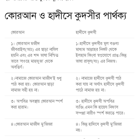
কোরআন ও হাদীসে কুদসীর পার্থক্য
কোরআন
হাদীসে কুদসী
১। কোরআন মজীদ
১।হাদীসে কুদসীর মূল বক্তব্য
জীবরাইল(আঃ) এর ছাড়া নাযিল
মাধ্যম আল্লাহর নিকট থেকে
হয়নি এবং এর শব্দ ভাষা নিশ্চিত
ইলহাম কিংবা স্বপ্নযোগে প্রাপ্ত।কিন্তু
ভাবে ‘লওহে মাহফুজ’ থেকে
ভাষা রাসূল(সঃ) এর নিজস্ব।
অবতির্ণ।
২।নামাজে কোরআন মাজীদ’ই শুধু
২। নামাজে হাদীসে কুদসী পাঠ
পাঠ করা হয়। কোরআন ছাড়া
করা যায় না অর্থাৎ হাদীসে কুদসী
নামাজ সহী হয় না।
পাঠে নামাজ হয় না।
৩। অপবিত্র অবস্থায় কোরআন স্পর্শ
৩। হাদীসে কুদসী অপবিত্র
করা হারাম।
ব্যক্তি,এমন কি হায়েয নিফাস
সম্পন্না নারীও স্পর্শ করতে পারে।
৪।কোরআন মাজীদ মু’জিজা
৪। কিন্তু হাদিসে কুদসী মু’জিজা
নয়।