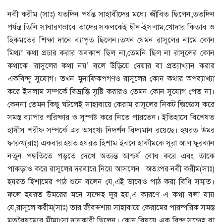
নবী করীম (সাঃ) যতদিন পর্যন্ত সাহাবীদের মধ্যে জীবিত ছিলেন
,
ততদিন
পর্যন্ত তিনি সাধারণভাবে তাদের সকলকেই দ্বীন-ইসলাম,খোদার কিতাব ও
হিকমতের শিক্ষা দানে ব্যাপৃত ছিলেন।তখন যেমন রাসূলের নামে কোন
মিথ্যা কথা প্রচার করার অবকাশ ছিল না,তেমনি ছিল না রাসূলের কোন
কথাকে ‘রাসুলের কথা নয়’ বলে উড়িয়ে দেয়ার বা প্রত্যাখ্যান করার
একবিন্দু সুযোগ। তখন মুনাফিকপগণও রাসূলের কোন কথার অপব্যাখ্যা
করে ইসলাম সম্পর্কে বিভ্রান্তি সৃষ্টি করারও তেমন কোন সুযোগ পেত না।
কেননা তেমন কিছু ঘটলেই সাহাবায়ে কেরাম রাসূলের নিকট জিজ্ঞেস করে
সমস্ত ব্যাপার পরিষ্কার ও সুস্পষ্ট করে নিতে পারতেন। ইতিহাসে বিশেষত
হাদীস শরীফ সম্পর্কে এর অসংখ্য নিদর্শন বিদ্যমান রয়েছে। হযরত উমর
ফারুখ(রাঃ) একবার হয়ত হযরত হিশাম ইবনে হাকীমকে সূরা আল ফুরকান
নতুন পদ্ধতিতে পড়তে দেখে অত্যন্ত আশ্চর্য বোধ করে এবং তাকে
পাকড়াও করে রাসূলের দরবারে নিয়ে আসলেন। অতঃপর নবী করীম(সাঃ)
হযরত হিশামের পাঠ শুনে বলেন যে,এই ভাবেও পাঠ করা বিধি সম্মত।
ফলে হযরত উমরের মনে সন্দেহ দূর হয়,এ কারণে এ কথা বলা যায়
যে,রাসূলে করীম(সাঃ) তার জীবদ্দশায় সাহাবায়ে কেরামের পারষ্পরিক সমস্ত
মতবৈষম্যের মীমাংসা দানকারী ছিলেন। কোন বিষয়ে এক বিন্দু সন্দেহ বা