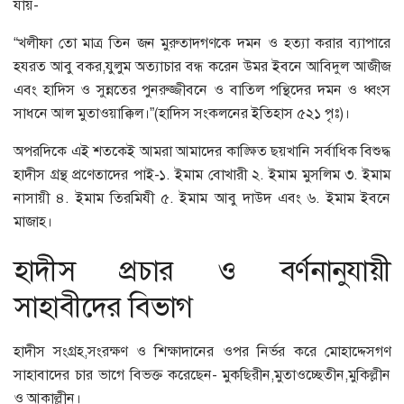
যায়-
“খলীফা তো মাত্র তিন জন মুরুতাদগণকে দমন ও হত্যা করার ব্যাপারে
হযরত আবু বকর,যুলুম অত্যাচার বন্ধ করেন উমর ইবনে আবিদুল আজীজ
এবং হাদিস ও সুন্নতের পুনরুজ্জীবনে ও বাতিল পন্থিদের দমন ও ধ্বংস
সাধনে আল মুতাওয়াক্কিল।”(হাদিস সংকলনের ইতিহাস ৫২১ পৃঃ)।
অপরদিকে এই শতকেই আমরা আমাদের কাঙ্ক্ষিত ছয়খানি সর্বাধিক বিশুদ্ধ
হাদীস গ্রন্থ প্রণেতাদের পাই-১. ইমাম বোখারী ২. ইমাম মুসলিম ৩. ইমাম
নাসায়ী ৪. ইমাম তিরমিযী ৫. ইমাম আবু দাউদ এবং ৬. ইমাম ইবনে
মাজাহ।
হাদীস প্রচার ও বর্ণনানুযায়ী
সাহাবীদের বিভাগ
হাদীস সংগ্রহ,সংরক্ষণ ও শিক্ষাদানের ওপর নির্ভর করে মোহাদ্দেসগণ
সাহাবাদের চার ভাগে বিভক্ত করেছেন- মুকছিরীন,মুতাওচ্ছেতীন,মুকিল্লীন
ও আকাল্লীন।