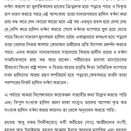
বর্ণনা করলে তা মুনাফিকদের হাতের ক্রিড়ানক হয়ে পড়তে পারে ও বিকৃত
রূপ ধারণ করতে পারে,এই আশংকায় তারা সাধারণভাবে হাদিস বর্ণনা করা
প্রায় বন্ধ করে দেন।কারো কারো মনে এই ভয় এতদুর প্রবল হয়ে দেখা দেয়
যে,বেশি করে হাদিস বর্ণনা করতে গেলে বর্ণনার ব্যাপারে ভুল হয়ে যেতে
পারে কিংবা সাধারণ মুসলমান হাদিস চর্চায় একান্তভাবে মশগুল হয়ে পড়লে
তারা খোদার নিজস্ব কালাম কোরআন মজীদের প্রতি উপেক্ষা প্রদর্শন করতে
পারে। এসব কারনে সাধারণভাবে সাহাবায়ে কিরাম হাদীস প্রচার ও বর্ণনা
সাময়িকভাবে প্রায় বন্ধ করে রাখেন। শরীয়তের মাসলা মাসায়েলের
মীমাংসা কিংবা রাষ্ট্র শাসন ও বিচার-আচার প্রভৃতি নিত্য নৈমিত্তিক ব্যাপারে
যখন হাদিসের আশ্রয় গ্রহণ অপরিহার্য হয়ে পড়তো,কেবলমাত্র তখনি তারা
পরষ্পরের নিকট হাদিস বর্ণনা করতেন।
এ পর্যায়ে আমরা বিশেষভাবে কয়েকজন সাহাবীর কথা উল্লেখ করতে পারি
এবং বিপুল সংখ্যক হাদিস জানা থাকা সত্ত্বেও তাদের অপেক্ষা কৃত কম
সংখ্যক হাদিস বর্ণনা করার কারণও তা থেকে অনুধাবন করতে পারি।
হযরত আবু বকর সিদ্দীক(রাঃ) নবী করীমের (সাঃ) আজীবনের সংগী,
হযরত আবু উবাইদাহ, হযরত আব্বাস ইবনে আবদুল মুত্তালিব এবং হযরত