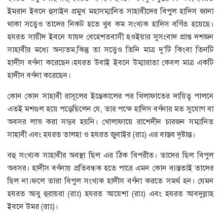
ইমরান ইবনে হুসাইন প্রমুখ মহাসম্মানিত সাহাবীদের বিপুল হাদিস জানা
থাকা সত্ত্বেও তাদের নিকট হতে খুব কম সংখ্যক হাদিস বর্ণিত হয়েছে।
হযরত সায়ীদ ইবনে যায়দ বেহেশতবাসী হওইয়ার সুসংবাদ প্রাপ্ত দশজন
সাহাবীর মধ্যে অন্যতম,কিন্তু তা সত্ত্বেও তিনি মাত্র দু’টি কিংবা তিনটি
হাদীস বর্ণনা করেছেন।হযরত উবাই ইবনে উম্মারাতা কেবল মাত্র একটি
হাদীস বর্ণনা করেছেন।
কোন কোন সাহাবী রাসূলের ইন্তেকালের পর খিলাফাতের দায়িত্ব পালনে
এতই মশগুল হয়ে পড়েছিলেন যে, তার পক্ষে হাদিস বর্ণনার মত সুযোগ বা
অবসর লাভ করা সম্ভব হয়নি। খোলাফায়ে রাশেদীন চারজন সম্মানিত
সাহাবী এবং হযরত তালহা ও হযরত জুবাইর (রাঃ) এর বাস্তব দৃষ্টান্ত।
বহু সংখ্যক সাহাবীর অবস্থা ছিল এর ঠিক বিপরীত। তাদের ছিল বিপুল
অবসর। হাদীস বর্ণনায় প্রতিবন্ধক হতে পারে এমন কোন ব্যস্ততাই তাদের
ছিল না।ফলে তারা বিপুল সংখ্যক হাদীস বর্ণনা করতে সমর্থ হন। যেমন
হযরত আবু হুরায়রা (রাঃ) হযরত আয়েশা (রাঃ) এবং হযরত আবদুল্লাহ
ইবনে উমর (রাঃ)।