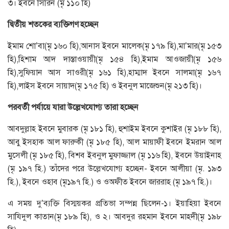
৩। ইবনে সিরিন (মৃ ১১০ হি)
দ্বিতীয় শতকের ব্যক্তিগণ হচ্ছেন
ইমাম শো’বা(মৃ ১৬০ হি),আনাস ইবনে মালেক(মৃ ১৭৯ হি),মা’মার(মৃ ১৫৩
হি),হিশাম আদ দাস্তাওয়ায়ী(মৃ ১৫৪ হি),ইমাম আওজায়ী(মৃ ১৫৬
হি),সুফিয়ান আস সাওরী(মৃ ১৬১ হি),হাম্মাদ ইবনে সালমা(মৃ ১৬৭
হি),লাইস ইবনে সায়াদ(মৃ ১৭৫ হি) ও ইবনুল মাজেশুন(মৃ ২১৩ হি)।
পরবর্তী পর্যায়ে যারা উল্লেখযোগ্য তারা হচ্ছেন
আবদুল্লাহ ইবনে মুবারক (মৃ ১৮১ হি), হুশাইম ইবনে কুশাইর (মৃ ১৮৮ হি),
আবু ইসহাক আল ফারুকী (মৃ ১৮৫ হি), আল মায়াফী ইবনে ইমরান আল
মুসেলী (মৃ ১৮৫ হি), বিশব ইবনুল মুফাজ্জাল (মৃ ১১৬ হি), ইবনে উয়াইনাহ
(মৃ ১৯৭ হি.) তাঁদের পরে উল্লেখযোগ্য হচ্ছেন- ইবনে আলীয়া (মৃ. ১৯৩
হি.), ইবনে ওহাব (মৃ১৯৭ হি.) ও ওঅফীত ইবনে জাররাহ (মৃ ১৯৭ হি.)।
এ সময় দু’ব্যক্তি বিস্ময়কর প্রতিভা সম্পন্ন ছিলেন-১। ইয়াহিয়া ইবনে
সাযিদুল কাতান(মৃ ১৮৯ হি), ও ২। আবদুর রহমান ইবনে মাহদী(মৃ ১৯৮