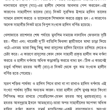
নানাভাবে রাসূল (সাঃ)-এর হাদীস শোনার আবদার পেশ করতেন।এই
কারণেও সাহাবীগণ তাদের (রাঃ) নিকট সুরক্ষিত ইলমে হাদিস তাদের
সামনে প্রকাশ করতে ও তাদেরকে শিক্ষাদান করতে প্রস্তুত হন। এ কারণেও
অনেক সাহাবীর নিকট হতে বিপুল সংখ্যক হাদিস বর্ণিত হয়েছে।
খেলাফাতে রাশেদার শেষ পর্যায়ে মুসলিম সমাজে নানাবিধ ফেতনার সৃষ্টি
হয়। শীয়া এবং খারেজী দু’টি বাতিলি ফিরকা স্থায়ীভাবে মাথা চাড়া দিয়ে
ওঠে।এসময় তারা কিছু কিছু কথা রাসূলের হাদিস হিসাবে চালিয়ে দেতেও
চেষ্টা করে। এ কারণে রাসূলের কোন কোন সাহাবী প্রকৃত হাদীস কম বর্ণনা
করতে ও হাদীস বর্ণনায় অধিক কড়াকড়ি করতে বাধ্য হন। ঠিক এ কারণেই
চতুর্থ খলিফা হযরত আলী (রাঃ)-র নিকট থেকে খুব কম সংখ্যক হাদীস
বর্ণিত হতে পেরেছে।
স্মরণ শক্তির পার্থক্য ও হাদিস লিখে রাখা বা না রাখাও হাদিস বর্ণনায় এই
সংখ্যা পার্থক্য সৃষ্টির অন্যতম কারন। যারা হাদীস বেশি মুখস্ত করে কিংবা
লিপিবদ্ধ করে রাখতে পেরেছিলেন-যেমন হযরত আবু হুরায়রা(রাঃ) ও
হযরত আবদুল্লাহ ইবনে আমর(রাঃ)-তারা অপর সাহাবীদের অপেক্ষা অধিক
হাদিস বর্ণনা করতে সমর্থ হয়েছিলেন।একই রাসূলের(সঃ) অসংখ্য