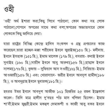
ওহী
‘ওহী’ অর্থ ইশারা করা,কিছু লিখে পাঠানো, কোন কথা সহ লোক
পাঠানো,গোপনে অপরের সাথে কথা বলা,অপরের অজ্ঞাতসারে কোন
লোককে কিছু জানিয়ে দেয়া।
যারা রাষ্ট্রের বিভিন্ন কেন্দ্রে হাদিস সংকলন ও গ্রন্থ প্রণয়নের কাজ
করেছেন,তারা হচ্ছেন-মক্কা শরীফের ইবনে জুরাইজ(১৫০ হি.)- মদীনায়,
ইবনে ইসহাক (১৫১ হি.), ইমাম মালেক (১৭৯ হি.), বসরায়- রুবাই ইবনে
সুবাইহ (১৬০ হি.),সায়ীদ ইবনে আবু আরুবা(১৫৬ হি.),হাম্মাদ ইবনে
সালমা(১৭৬ হি.), কুফায় – সুফিয়ান আস সওরী(১৬১ হি.), সিরিয়ায়- ইমাম
আওজায়ী(১৫৬ হি.) এবং খোরাসানে- জরীর ইবনে আবদুল হামীদ(১৮৮
হি.), ও আবদুল্লাহ ইবনে মুবারক(১৮১ হি.)।
হযরত উমর ইবনে আবদুল আজীজ ১০১ হিজরির ২৫ রজব ইন্তেকাল
করেন। তিনি মাত্র হাদীস দু’বছর পাঁচ মাস খলিফা ছিলেন। ইমাম
শা’বী,ইমাম জুহুরী,ইমাম মকহুল দেমাকশী ও কাজী আবু বকর ইবনে