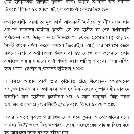
সেই হাদীসকেই ‘হাদীসে কুদসী’ বলে। আল্লাহ তা’য়ালা তার নবীকে
‘ইলহাম’ কিংবা স্বপ্ন যোগে এই মূল কথাগুলি জানিয়ে দিয়েছেন।
প্রখ্যাত হাদীস ব্যাখ্যাতা মুল্লা আলী আল-কারী ‘হাদীসে কুদসী’র সংজ্ঞা দান
প্রসংগে বলেছেন-‘হাদীসে কুদসী’ সে সব হাদীস যা শ্রেষ্ঠ বর্ণনাকারী
পূর্ণচন্দ্রের ন্যায় উজ্জ্বল পরম নির্ভরযোগ্য হযরত মুহাম্মদ(সাঃ) আল্লাহর
নিকট থেকে বর্ণনা করেন কখনো জিবরাইল (আঃ) এর মাধ্যমে জেনে
কখনো সরাসরি অহী কিংবা ইলহাম বা স্বপ্ন যোগে লাভ করেন,যে কোন
প্রকারের ভাষার সাহায্যে এটা প্রকাশ করার দায়িত্ব রাসূলের উপর অর্পিত
হয়ে থাকে।“(হাদীস সংকলনের ইতিহাস পৃঃ৩৩)
এ সম্মন্ধে আল্লামা বাকী তার ‘কুল্লিয়াত’ গ্রন্থে লিখেছেন- ‘কোরআনের
শব্দ,ভাষা,অর্থ,ভাব ও কথা সবই আল্লাহর নিকট থেকে সুস্পষ্ট ওহীর মাধ্যমে
অবতীর্ণ; আর ‘হাদীসে কুদসীর’র শব্দ ও ভাষা রাসূলের; কিন্তু উহার
অর্থ,ভাব ও কথা,আল্লাহর নিকট হতে ইলহাম কিংবা স্বপ্ন যোগ প্রাপ্ত।“
এবার নিশ্চয়ই বুঝতে পারা গেল যে হাদিসে কুদসী ও কোরআনের মধ্যে
পার্থক্য কি?? তবুও কিছু অস্পষ্টতা থেকে যাচ্ছে,ছকের সাহায্য নিলে মনে
হয় আমাদের জন্যে বুঝতে সুবিধা হবে।