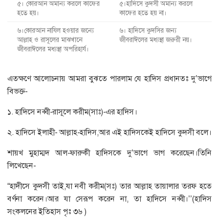
৫। কোরআন অমান্য করলে কাফের
৫।হাদিসে কুদসী অমান্য করলে
হতে হয়।
কাফের হতে হয় না।
৬।কোরআন নাযিল হওয়ার জন্যে
৬। হাদিসে কুদসির জন্য
আল্লাহ ও রাসূলের মাঝখানে
জীবরাঈলের মধ্যস্থা জরুরী নয়।
জীবরাঈলের মধ্যস্থা অপরিহার্য।
এতক্ষণে আলোচনায় আমরা বুঝতে পারলাম যে হাদিস প্রধানতঃ দু’ভাগে
বিভক্ত-
১. হাদিসে নব্বী-রাসূলে করীম(সাঃ)-এর হাদিস।
২. হাদিসে ইলাহী- আল্লাহ-হাদিস,আর এই হাদিসকেই হাদিসে কুদসী বলে।
শায়খ মুহাম্মদ আল-ফারুকী হাদিসকে দু’ভাগে ভাগ করেছেন।তিনি
লিখেছেন-
“হাদীসে কুদসী তাই,যা নবী করীম(সঃ) তার আল্লাহ তায়ালার তরফ হতে
বর্ণনা করেন।আর যা সেরূপ করেন না, তা হাদিসে নব্বী।’’(হাদিস
সংকলনের ইতিহাস পৃঃ ৩৬ )