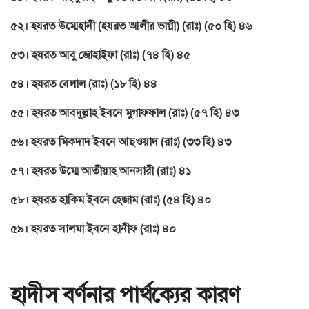
৫২। হযরত উম্মেহানী (হযরত আলীর ভাগ্নী) (রাঃ) (৫০ হি) ৪৬
৫৩। হযরত আবু জোহাইফা (রাঃ) (৭৪ হি) ৪৫
৫৪। হযরত বেলাল (রাঃ) (১৮ হি) ৪৪
৫৫। হযরত আবদুল্লাহ ইবনে মুগাফফাল (রাঃ) (৫৭ হি) ৪৩
৫৬। হযরত মিকদাদ ইবনে আছওয়াদ (রাঃ) (৩৩ হি) ৪৩
৫৭। হযরত উম্মে আতীয়াহ আনসারী (রাঃ) ৪১
৫৮। হযরত হাকিম ইবনে হেজাম (রাঃ) (৫৪ হি) ৪০
৫৯। হযরত সালমা ইবনে হানীফ (রাঃ) ৪০
হাদীস বর্ণনার পার্থক্যের কারণ