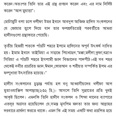
করেন।অতঃপর তিনি তার এই গ্রন্থ প্রণয়ন করেন এবং এর নাম নির্দিষ্ট
করেন “আল মুয়াত্তা”।
মোটামুটি বলা চলে খলীফা উমর ইবনে আবদুল আজিজ হাদিস সংকলনের
যে জোয়ার তুলে দিয়ে যান তার ফলশ্রুতিতেই পরবর্তীতে আমরা
হাদীসগুলো গ্রন্থাকারে পেয়েছি।
তৃতীয় হিজরী শতকে পাঁচটি শহরে ইলমে হাদিসের অপূর্ব উৎকর্ষ সাধিত
হয়। ইমাম ইবনে তাইমিয়া এ সম্মন্ধে লিখেছেন,“মক্কা,মদীনা,কুফা,বস্রাও
সিরিয়া এ পাঁচটি শহরে ইসলামী জ্ঞান বিজ্ঞানের পাদপীঠ।এই সব শহর
থেকেই নবীর প্রচারিত জ্ঞান,ঈমান,কোরআন ও শরীয়ত সম্পর্কিত ইলম এর
ফল্গুধারা উৎসারিত হয়েছে।”
হাদীস সংকলনের চুড়ান্ত পর্যায় হল বনু আব্বাসীয়দের খলীফা আল
মুতাওয়াক্কিল আলাল্লাহ(২৩২ হি.)। আসলে তিনি সুন্নাতের প্রতি খুবই
আকৃষ্ট ছিলেন। এমনকি তিনি হাদীস সংকলন ও শিক্ষা দানের ব্যাপারে
এতদূর অগ্রসর হয়েছিলেন যে,সমস্ত মূসলিম জনতা তার জন্য আল্লাহর
দরবারে প্রার্থনা করতে থাকে। এমন কি এই সময় একটি কথা প্রচলিত হয়ে