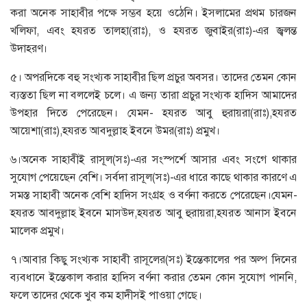
করা অনেক সাহাবীর পক্ষে সম্ভব হয়ে ওঠেনি। ইসলামের প্রথম চারজন
খলিফা, এবং হযরত তালহা(রাঃ), ও হযরত জুবাইর(রাঃ)-এর জ্বলন্ত
উদাহরণ।
৫। অপরদিকে বহু সংখ্যক সাহাবীর ছিল প্রচুর অবসর। তাদের তেমন কোন
ব্যস্ততা ছিল না বললেই চলে। এ জন্য তারা প্রচুর সংখ্যক হাদিস আমাদের
উপহার দিতে পেরেছেন। যেমন- হযরত আবু হুরায়রা(রাঃ),হযরত
আয়েশা(রাঃ),হযরত আবদুল্লাহ ইবনে উমর(রাঃ) প্রমুখ।
৬।অনেক সাহাবীই রাসূল(সঃ)-এর সংস্পর্শে আসার এবং সংগে থাকার
সুযোগ পেয়েছেন বেশি। সর্বদা রাসূল(সঃ)-এর ধারে কাছে থাকার কারণে এ
সমস্ত সাহাবী অনেক বেশি হাদিস সংগ্রহ ও বর্ণনা করতে পেরেছেন।যেমন-
হযরত আবদুল্লাহ ইবনে মাসউদ,হযরত আবু হুরায়রা,হযরত আনাস ইবনে
মালেক প্রমুখ।
৭।আবার কিছু সংখ্যক সাহাবী রাসূলের(সঃ) ইন্তেকালের পর অল্প দিনের
ব্যবধানে ইন্তেকাল করার হাদিস বর্ণনা করার তেমন কোন সুযোগ পাননি,
ফলে তাদের থেকে খুব কম হাদীসই পাওয়া গেছে।