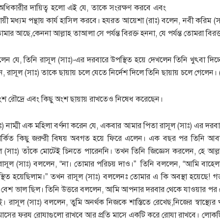
 অধিকারীর দায়িত্ব হলো এই যে, তাকে সংরক্ষণ করবে এবং
ায়ী মধ্যম পন্থায় কার্য হাসিল করবে। হযরত আয়েশা (রাঃ) বলেন, নবী করিম 
মার আছে,কেননা আল্লাহ তাআলা সে পর্যন্ত বিরক্ত হননা, যে পর্যন্ত তোমরা বিরক্
েন যে, তিনি রাসূল (সাঃ)-এর দরবারে উপস্থিত হয়ে দেখলেন তিনি খুৎবা দিচ্
েন, রাসূল (সাঃ) তাকে ছায়ায় চলে যেতে নির্দেশ দিলে তিনি ছায়ায় চলে গেলেন
অংশ রৌদ্রে এবং কিছু অংশ ছায়ায় রাখতেও নিষেধ করেছেন।
াঃ) নাম্মী এক মহিলা বর্ণনা করেন যে, একবার আমার পিতা রাসূল (সাঃ) এর দরব
পর্কিত কিছু জরুরী বিষয় অবগত হয়ে ফিরে এলেন। এক বছর পর তিনি আবা
ল (সাঃ) তাঁকে মোটেই চিনতে পারেননি। তখন তিনি জিজ্ঞেস করলেন, হে আল্ল
াসূল (সাঃ) বললেন, “না। তোমার পরিচয় দাও।” তিনি বললেন, “আমি বাহে
িত হয়েছিলাম।” তখন রাসূল (সাঃ) বললেনঃ তোমার এ কি অবস্থা হয়েছে! 
 বেশ ভাল ছিল। তিনি উত্তরে বললেন, আমি আপনার দরবার থেকে যাওয়ার পর থে
ই। রাসূল (সাঃ) বললেন, তুমি অনর্থক নিজকে শাস্তিতে রেখেছ,নিজের স্বাস্থ্য
মাসের ফরয রোযাগুলো রাখবে আর প্রতি মাসে একটি করে রোযা রাখবে। লোকটি