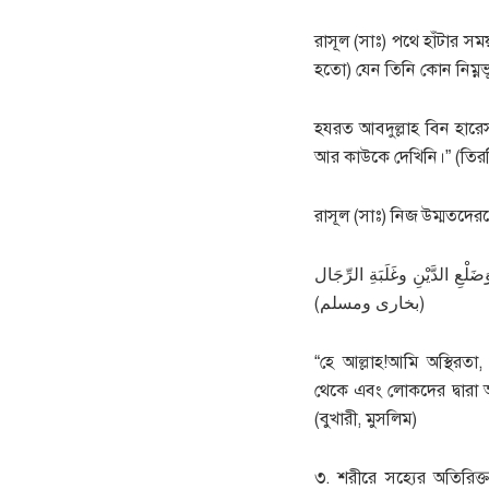
রাসূল (সাঃ) পথে হাঁটার সম
হতো) যেন তিনি কোন নিম্নভ
হযরত আবদুল্লাহ বিন হারেস 
আর কাউকে দেখিনি।” (তির
রাসূল (সাঃ) নিজ উম্মতদে
ضَلْعِ الدَّيْنِ وغَلَبَةِ الرِّجَال
(بخارى ومسلم)
“হে আল্লাহ!আমি অস্থিরতা, 
থেকে এবং লোকদের দ্বারা 
(বুখারী, মুসলিম)
৩. শরীরে সহ্যের অতিরিক্ত