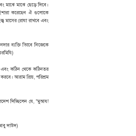
এবং মাঝে মাঝে ছেড়ে দিবে।
া ইশারা করেছেন ঐ গুলোকে
জ্ব মাসের রোযা রাখবে এবং
দার ব্যক্তি ভিাবে নিজেকে
িরমিযি)
রার এবং কঠিন থেকে কঠিনতর
করবে। আরাম প্রিয়, পরিশ্রম
দেশ দিচ্ছিলেন যে, “মুআয!
আবু দাউদ)