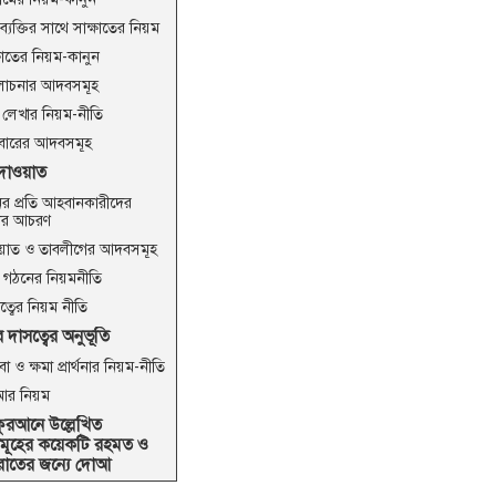
ন ব্যক্তির সাথে সাক্ষাতের নিয়ম
্ষাতের নিয়ম-কানুন
োচনার আদবসমূহ
ি লেখার নিয়ম-নীতি
বারের আদবসমূহ
 দাওয়াত
ের প্রতি আহবানকারীদের
ার আচরণ
য়াত ও তাবলীগের আদবসমূহ
গঠনের নিয়মনীতি
ৃত্বের নিয়ম নীতি
 দাসত্বের অনুভূতি
া ও ক্ষমা প্রার্থনার নিয়ম-নীতি
আর নিয়ম
 কুরআনে উল্লেখিত
ূহের কয়েকটি রহমত ও
রাতের জন্যে দোআ