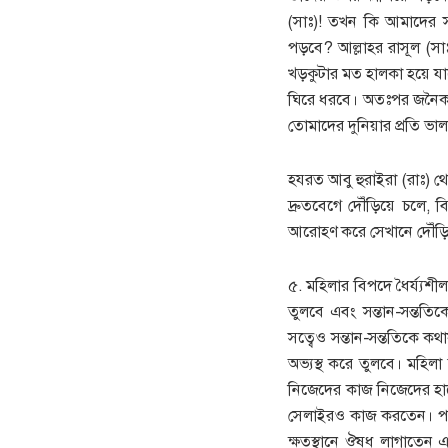
(সাঃ)! তখন কি আমাদের স
পড়বে? আল্লাহর রাসূল (সা
খড়কুটার মত হালকা হয়ে যা
ঘিরে ধরবে। অতঃপর জনৈক স
তোমাদের দুনিয়ার প্রতি ভা
হযরত আবু হুরাইরা (রাঃ) থে
দ্রুতবেগে দৌঁড়িয়ে চলে,
আরোহণ করে সেখানে দৌঁড়িয়ে
৫. মহিলার বিপদে ধৈর্য্যশ
তুলবে এবং সন্তান-সন্ততি
সত্বেও সন্তান-সন্ততিকে 
অভ্যস্থ করে তুলবে। মহিল
নিজেদের কাজ নিজেদের হা
সেলাইরও কাজ করতেন। পরি
ক্ষতস্থানে ঔষধ লাগাতেন এব