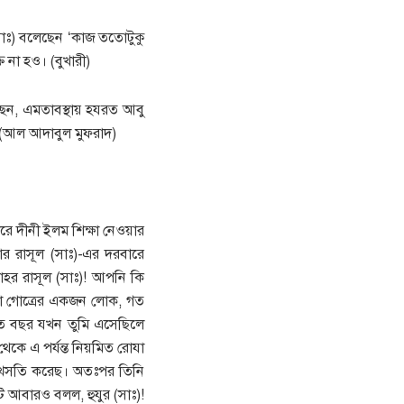
(সাঃ) বলেছেন ‘কাজ ততোটুকু
ত না হও। (বুখারী)
ছেন, এমতাবস্থায় হযরত আবু
। (আল আদাবুল মুফরাদ)
ারে দীনী ইলম শিক্ষা নেওয়ার
র রাসূল (সাঃ)-এর দরবারে
াহর রাসূল (সাঃ)! আপনি কি
লা গোত্রের একজন লোক, গত
গত বছর যখন তুমি এসেছিলে
কে এ পর্যন্ত নিয়মিত রোযা
ের খ্সতি করেছ। অতঃপর তিনি
 আবারও বলল, হুযুর (সাঃ)!