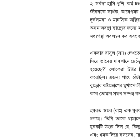
২. সর্বদা হাসি-খুশি, কর্ম চঞ
জীবনকে সার্থক, আবেগময় ও সু
দুর্বলমনা ও মানসিক অস্থির
অসম অবস্থা স্বাস্থ্যের জন্
মধ্যপন্থা অবলম্বন কর এবং
একবার রাসূল (সাঃ) দেখতে 
দিয়ে তাদের মাঝখানে ছেচঁড়
হয়েছে?” লোকেরা উত্তর দ
করেছিল। এজন্য পায়ে হাঁ
বুড়োর কষ্টভোগের মুখাপেক্
করে তোমার সফর সম্পন্ন ক
হযরত ওমর (রাঃ) এক যুবকক
চলছে। তিনি তাকে থামাল
যুবকটি উত্তর দিল যে, কি
এবং ধমক দিয়ে বললেন, “রাস্