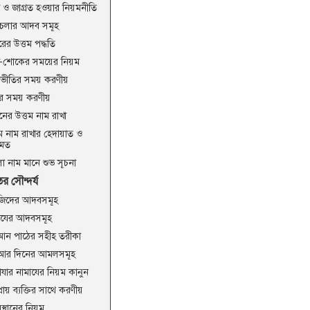
রা ও জাগ্রত হওয়ার নিয়মনীতি
চলার আদব সমূহ
ের উত্তম পদ্ধতি
খ-শোকের সময়ের নিয়ম
ভীতির সময় করণীয়
ীর সময় করণীয়
ানের উত্তম নাম রাখা
তম নাম রাখার হেদায়াত ও
কমত
ো নাম মানে শুভ সূচনা
র সৌন্দর্য
িদের আদবসমূহ
াযের আদবসমূহ
আন পাঠের সহীহ তরীকা
ুআর দিনের আমলসমূহ
াযার নামাযের নিয়ম কানুন
্রায় ব্যক্তির সাথে করণীয়
স্থানের নিয়ম