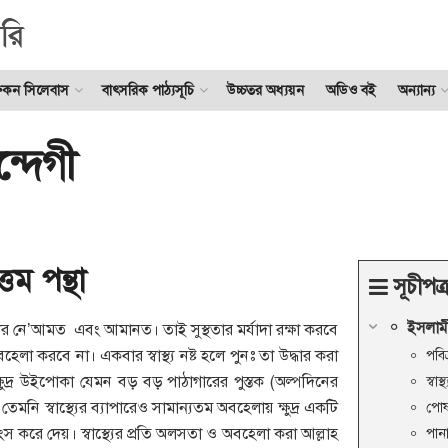
ুকন সিলেবাস
বাৎসরিক পাঠ্যসূচি
উচ্চতর অধ্যয়ন
অডিও বই
অন্যান্য
্দেগী
ত্তম পন্থা
সূচীপত্
ইসলামী
াআলার নে’আমত এবং আমানত। তাই সুস্থতার মর্যাদা রক্ষা করবে
বহেলা করবে না। একবার স্বাস্থ্য নষ্ট হলে পুনঃ তা উদ্ধার করা
পবিত
 ক্ষুদ্র উইপোকা যেমন বড় বড় পাঠাগারের পুস্তক (অল্পদিনের
স্বাস
তেমনি স্বাস্থ্যের ব্যাপারেও সামান্যতম অবহেলায় ক্ষুদ্র একটি
পোষ
 করে দেয়। স্বাস্থ্যের প্রতি অলসতা ও অবহেলা করা আল্লাহ
পান