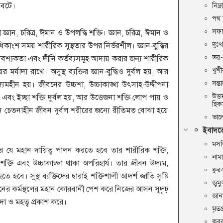
 বটে।
নিদ্
পথ 
সফর
জ্ঞান, চরিত্র, ঈমান ও উপলদ্ধি শক্তি। জ্ঞান, চরিত্র, ঈমান ও
দুঃ
ধিকাংশ সময় শারীরিক সুস্থতার উপর নির্ভরশীল। জ্ঞান-বুদ্ধির
ভয়-
আবশ্যকতা এবং দীনি কর্তব্যসমূহ আদায় করার জন্য শারীরিক
খুশ
মর্যাদা রাখে। অসুস্থ ব্যক্তির জ্ঞান-বুদ্ধিও দুর্বল হয়, আর
সন্ত
্যমহীন হয়। জীবনের উচ্চশা, উচ্চাকাঙ্খা উৎসাহ-উদ্দীপনা
উত্
এবং ইচ্ছা শক্তি দুর্বল হয়, আর উত্তেজনা শক্তি লোপ পায় ও
হি
ন চেতনাহীন জীবন দুর্বল শরীরের জন্যে রীতিমত বোঝা হয়ে
ভাল
ইবাদতে
মসজ
যে মহান দায়িত্ব পালন করতে হবে তার শারীরিক শক্তি,
নাম
্ছা শক্তি এবং উচ্চাকাঙ্ক্ষা থাকা অপরিহার্য। তার জীবন উদ্যম,
কুর
ে হবে। সুস্থ ব্যক্তিদের দ্বারাই শক্তিশালী আদর্শ জাতি সৃষ্টি
জুম
র কর্মস্থলের মহান কোরবানী পেশ করে নিজের আসন সুদৃঢ়
জান
া ও মহত্ব প্রকাশ করে।
মৃতপ
কবর