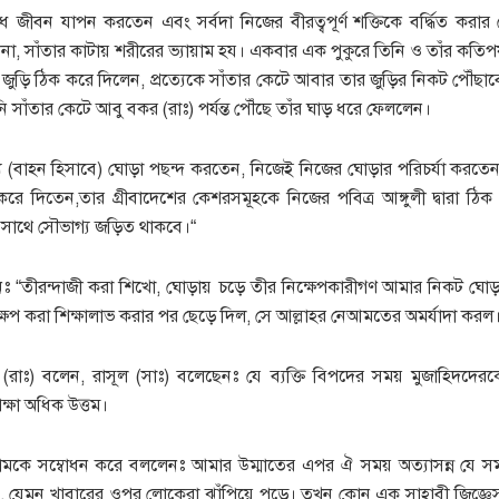
ধে জীবন যাপন করতেন এবং সর্বদা নিজের বীরত্বপূর্ণ শক্তিকে বর্দ্ধিত করার 
া, সাঁতার কাটায় শরীরের ভ্যায়াম হয। একবার এক পুকুরে তিনি ও তাঁর কতিপয়
র জুড়ি ঠিক করে দিলেন, প্রত্যেকে সাঁতার কেটে আবার তার জুড়ির নিকট পৌঁছাবে
 সাঁতার কেটে আবু বকর (রাঃ) পর্যন্ত পৌঁছে তাঁর ঘাড় ধরে ফেললেন।
ে (বাহন হিসাবে) ঘোড়া পছন্দ করতেন, নিজেই নিজের ঘোড়ার পরিচর্যা করতেন,
 করে দিতেন,তার গ্রীবাদেশের কেশরসমূহকে নিজের পবিত্র আঙ্গুলী দ্বারা 
র সাথে সৌভাগ্য জড়িত থাকবে।“
ঃ “তীরন্দাজী করা শিখো, ঘোড়ায় চড়ে তীর নিক্ষেপকারীগণ আমার নিকট ঘ
নিক্ষেপ করা শিক্ষালাভ করার পর ছেড়ে দিল, সে আল্লাহর নেআমতের অমর্যাদা করল
 (রাঃ) বলেন, রাসূল (সাঃ) বলেছেনঃ যে ব্যক্তি বিপদের সময় মুজাহিদদে
্ষা অধিক উত্তম।
েরামকে সম্বোধন করে বললেনঃ আমার উম্মাতের এপর ঐ সময় অত্যাসন্ন যে সম
, যেমন খাবারের ওপর লোকেরা ঝাঁপিয়ে পড়ে। তখন কোন এক সাহাবী জিজ্ঞেস 