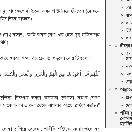
রুগ্
য় দৃঢ় পদক্ষেপে হাঁটতেন, এমন শক্তি নিয়ে হাঁটতেন (যে মনে
সাক
ূমির দিকে যাচ্ছেন।
আল
চিঠ
(রাঃ) বলেন, “আমি রাসূল (সাঃ) এর চেয়ে মৃদু হাসিসম্পন্ন
কার
মিযি)
দীনের
দীন
রকে যে দোআ শিক্ষা দিয়েছেন তা পড়বে। দোয়াটি হলোঃ
আচ
দাও
اَللّٰهُم
إِنِّي
أَعُوْذُ بِك
مِنَ
الْهَمِّ وَالْحُزْنِ والْعَجْزِ والْكَسْلِ وَ
দল 
নেত
আল্লাহর
দুশ্চিন্তা, নিরুপায় অবস্থা, অলসতা, দুর্বলতা, ঋণের বোঝা
তাওব
আমাকে পরাজিত করা থেকে আপনার আশ্রয় প্রার্থনা করছি।”
দো
পবিত্র
দোআসম
মাগফি
 বোঝা চাপিয়ে দেবেনা, শারীরি শক্তিকে অন্যায়ভাবে নষ্ট