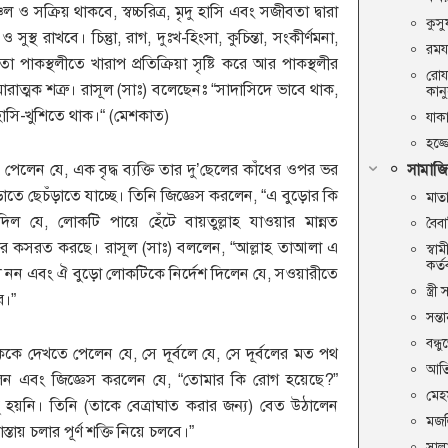
্চল ও সক্রিয় থাকবে, স্বচ্চরিত্র, মৃদু হাসি এবং সজীবতা দ্বারা
কুস
স্থ রাখবে। চিন্তুা, রাগ, দুঃখ-হিংসা, কুচিন্তা, সংকীর্ণমনা,
রময
তা পাকস্থলীতে খারাপ প্রতিক্রিয়া সৃষ্টি করে আর পাকস্থলীর
রোয
যে মারাত্মক শত্রু। রাসূল (সাঃ) বলেছেনঃ “সাদাসিদে ভাবে থাক,
কান
 হাসি-খুশিতে থাক।“ (মেশকাত)
যাক
হজ্
পেলেন যে, এক বৃদ্ধ ব্যক্তি তার দু’ছেলের কাঁধের ওপর ভর
সামাজি
াতে ছেচঁড়াতে যাচ্ছে। তিনি জিজ্ঞেস করলেন, “এ বুড়োর কি
মাতা
িল যে, লোকটি পায়ে হেঁটে বায়তুল্লাহ যাওয়ার মান্নত
বৈব
টার কসরত করছে। রাসূল (সাঃ) বললেন, “আল্লাহ তাআলা এ
স্বা
কর্ত
ষী নন এবং ঐ বুড়ো লোকটিকে নির্দেশ দিলেন যে, সওয়ারীতে
স্ত্
র।”
সন্ত
বন্ধ
ে দেখতে পেলেন যে, সে দূর্বলে যে, সে দূর্বলের মত পথ
আতি
েন এবং জিজ্ঞেস করলেন যে, “তোমার কি রোগ হয়েছে?”
মেহ
ছু হয়নি। তিনি (তাকে বেত্রাঘাত করার জন্য) বেত উঠালেন
মজল
তায় চলার পূর্ণ শক্তি নিয়ে চলবে।”
সাল