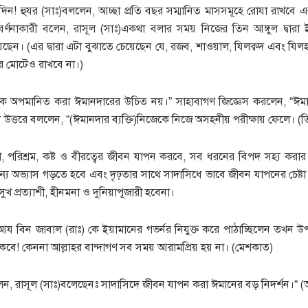
িন! হুযর (সাঃ)বললেন, আচ্ছা প্রতি বছর সম্মানিত মাসসমূহে রোযা রাখবে 
বর্ণনাকারী বলেন, রাসূল (সাঃ)একথা বলার সময় নিজের তিন আঙ্গুল দ্বার
ছেন। (এর দ্বারা এটা বুঝাতে চেয়েছেন যে, রজব, শাওয়াল, যিলক্বদ এবং যিলহ
 মোটেও রাখবে না।)
কে অপমানিত করা ঈমানদারের উচিত নয়।” সাহাবাগণ জিজ্ঞেস করলেন, “ঈমান
ত্তরে বললেন, “(ঈমানদার ব্যক্তি)নিজেকে নিজে অসহনীয় পরীক্ষায় ফেলে। (ত
ীলতা, পরিশ্রম, কষ্ট ও বীরত্বের জীবন যাপন করবে, সব ধরনের বিপদ সহ্য ক
্য অভ্যাস গড়তে হবে এবং দৃঢ়তার সাথে সাদাসিধে ভাবে জীবন যাপনের চেষ্টা 
ুখ প্রত্যাশী, হীনমনা ও দুনিয়াপূজারী হবেনা।
আয বিন জাবাল (রাঃ) কে ইয়ামানের গভর্নর নিযুক্ত করে পাঠাচ্ছিলেন তখন উপ
কবে! কেননা আল্লাহর বান্দাগণ সব সময় আরামপ্রিয় হয় না। (মেশকাত)
েন, রাসূল (সাঃ)বলেছেনঃ সাদাসিদে জীবন যাপন করা ঈমানের বড় নিদর্শন।“ (