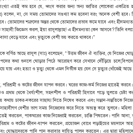
ংখ্যা এতই কম হবে যে, ধ্বংস করার জন্য অন্য জাতির লোকেরা একত্রিত
ঃ) বলেন, না, সে সময় তোমাদের সঙখ্যা কম হবেনা বরং অনেক বেশী হবে। কি
বে। তোমাদের শত্রুদের অন্তর থেকে তোমাদের প্রভাব কমে যাবে এবং হীনমন্য
াহাবী জিজ্ঞেস করল, ইয়া রাসূলাল্লাহ! এ হীনমন্যতা কেন আসবে? তিনি ব
লবাসা বেড়ে যাবে এবং মৃত্যুকে বেশী ভয় করতে থাকবে।”
কে বর্ণিত আছে রাসূল (সাঃ) বলেছেন, “ উত্তম জীবন ঐ ব্যক্তির, যে নিজের ঘো
 বিপদের কথা শুনলে ঘোড়ার পিঠে আরোহণ করে সেখানে দৌঁড়িয়ে চলে,বিপদ
 যায় এবং হত্যা ও মৃত্যু থেকে এমন নির্ভীক হয় যেন সে মৃত্যুর খোঁজেই আছে।
ীল, পরিশ্রমী ও কষ্টের জীবন যাপন করবে। ঘরের কাজ-কর্ম নিজের হাতেই করবে। 
কেও প্রথম থেকে ধৈর্য্যশীল, সহনশীল ও পরিশ্রমী হিসাবে গড়ে তুলতে চেষ্টা
কথায় কথায় চাকর-নকরের সাহায্য নিতে নিষেধ করবে এবং সন্তান-সন্ততিকে নি
া সাহাবীগণ বেশীর ভাগ সময় নিজেদের করে নিতে অভ্যস্থ করে তুলবে। মহিল
তেই করতেন, পাকঘরের কাজ নিজেরাই করতেন, চাক্কি পিষতেন। পানি আনা
শ্রম ও কষ্টের জীবন-যাপন করতেন, প্রয়োজন বোধে লড়াইয়ের ময়দানে আ
ং যোদ্ধাদেরকে পানি পান করাবার দায়িত্ব পালন করতেন। এর দ্বারা মহিলাদের স