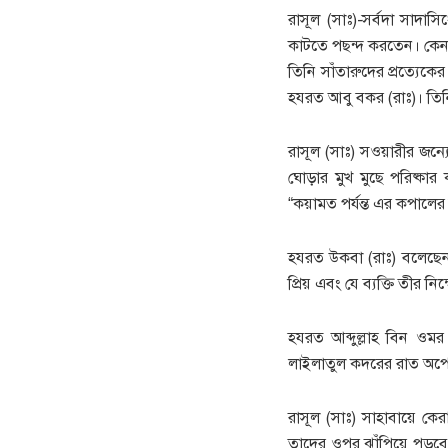
রাসূল (সাঃ)-সর্বদা সাদাসি
কাটতে পছন্দ করতেন। কেনন
তিনি সাঁতারুদের প্রত্যেকে
হযরত আবু বকর (রাঃ)। তিনি
রাসূল (সাঃ) সওয়ারীর জন্য
ঘোড়ার মুখ মুছে পরিষ্কার
“কয়ামত পর্যন্ত এর কপালে
হযরত উকবা (রাঃ) বলেছেন
প্রিয় এবং যে ব্যক্তি তীর 
হযরত আব্দুল্লাহ বিন ওমর
লাইলাতুল কদরের রাত অপেক
রাসূল (সাঃ) সাহাবায়ে ক
তাদের ওপর ঝাঁপিয়ে পড়বে