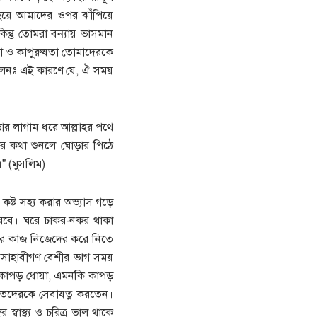
 হয়ে আমাদের ওপর ঝাঁপিয়ে
ন্তু তোমরা বন্যায় ভাসমান
তা ও কাপুরুষতা তোমাদেরকে
ললেনঃ এই কারণে যে, ঐ সময়
ড়ার লাগাম ধরে আল্লাহর পথে
ের কথা শুনলে ঘোড়ার পিঠে
” (মুসলিম)
কষ্ট সহ্য করার অভ্যাস গড়ে
 করবে। ঘরে চাকর-নকর থাকা
জের কাজ নিজেদের করে নিতে
া সাহাবীগণ বেশীর ভাগ সময়
, কাপড় ধোয়া, এমনকি কাপড়
হতদেরকে সেবাযত্ন করতেন।
্বাস্থ্য ও চরিত্র ভাল থাকে