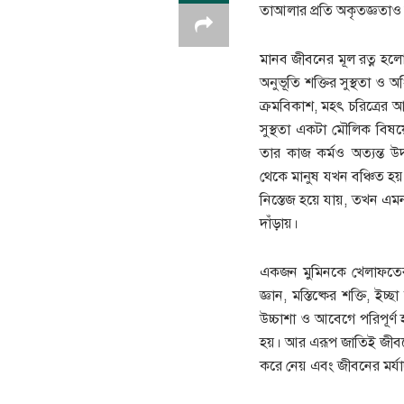
তাআলার প্রতি অকৃতজ্ঞতাও
মানব জীবনের মূল রত্ন হলো 
অনুভূতি শক্তির সুস্থতা ও অ
ক্রমবিকাশ, মহৎ চরিত্রের 
সুস্থতা একটা মৌলিক বিষয়ের 
তার কাজ কর্মও অত্যন্ত উদ
থেকে মানুষ যখন বঞ্চিত হয় 
নিস্তেজ হয়ে যায়, তখন এম
দাঁড়ায়।
একজন মুমিনকে খেলাফতের 
জ্ঞান, মস্তিষ্কের শক্তি, ইচ
উচ্চাশা ও আবেগে পরিপূর্ণ হত
হয়। আর এরূপ জাতিই জীবনে
করে নেয় এবং জীবনের মর্যাদ