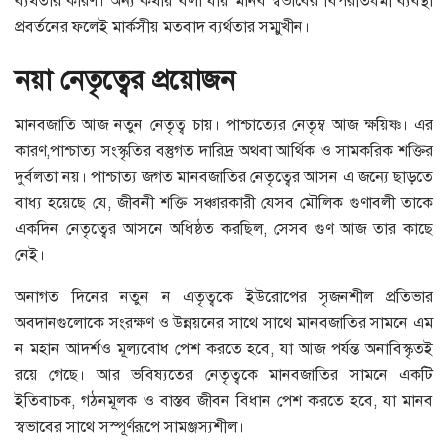
ব্যর্থতার কারণ। অন্য কথায় বলা যায় মানব স্বভাবের বিপরীতধর্মী ব্যবস্থা
প্রবর্তনের ফলেই মার্কসীয় মতবাদ ব্যর্থতার সম্মুখীন।
নয়া নেতৃত্বের প্রয়োজন
মানবজাতি আজ নতুন নেতৃত্ব চায়। পাশ্চাত্যের নেতৃম্ব আজ ক্ষয়িষ্ণ। এর
কারণ,পাশ্চাত্য সংস্কৃতির বস্তুগত দারিদ্র অথবা আর্থিক ও সামকরিক শক্তির
দুর্বলতা নয়। পাশ্চাত্য জগত মানবজাতির নেতৃত্বের আসন এ জন্যে ছাড়তে
বাধ্য হয়েছে যে, জীবনী শক্তি সঞ্চারকারী যেসব মৌলিক গুণাবলী তাকে
একদিন নেতৃত্বের আসনে অধিষ্ঠত করছিল, সেসব গুণ আজ তার কাছে
নেই।
অনাগত দিনের নতুন ন এতৃত্বকে ইউরোপের সৃজনশীল প্রতিভার
অবদানগুলোকে সংরক্ষণ ও উন্নয়নের সাথে সাথে মানবজাতির সামনে এম
ন মহান আদর্শও মূল্যবোধ পেশ করতে হবে, যা আজ পর্যন্ত অনাবিস্কৃতই
রয়ে গেছে। আর ভবিষ্যতের নেতৃত্বকে মানবজাতির সামনে একটি
ইতিবাচক, গঠনমূলক ও বাস্তব জীবন বিধান পেশ করতে হবে, যা মানব
স্বভাবের সাথে সস্পূর্ণরূপে সামঞ্জস্যশীল।