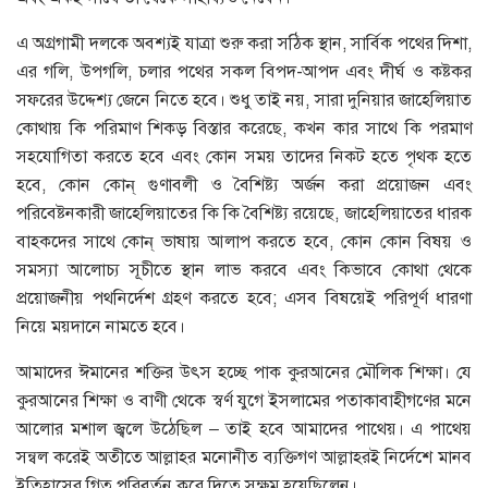
এ অগ্রগামী দলকে অবশ্যই যাত্রা শুরু করা সঠিক স্থান, সার্বিক পথের দিশা,
এর গলি, উপগলি, চলার পথের সকল বিপদ-আপদ এবং দীর্ঘ ও কষ্টকর
সফরের উদ্দেশ্য জেনে নিতে হবে। শুধু তাই নয়, সারা দুনিয়ার জাহেলিয়াত
কোথায় কি পরিমাণ শিকড় বিস্তার করেছে, কখন কার সাথে কি পরমাণ
সহযোগিতা করতে হবে এবং কোন সময় তাদের নিকট হতে পৃথক হতে
হবে, কোন কোন্‌ গুণাবলী ও বৈশিষ্ট্য অর্জন করা প্রয়োজন এবং
পরিবেষ্টনকারী জাহেলিয়াতের কি কি বৈশিষ্ট্য রয়েছে, জাহেলিয়াতের ধারক
বাহকদের সাথে কোন্‌ ভাষায় আলাপ করতে হবে, কোন কোন বিষয় ও
সমস্যা আলোচ্য সূচীতে স্থান লাভ করবে এবং কিভাবে কোথা থেকে
প্রয়োজনীয় পথনির্দেশ গ্রহণ করতে হবে; এসব বিষয়েই পরিপূর্ণ ধারণা
নিয়ে ময়দানে নামতে হবে।
আমাদের ঈমানের শক্তির উৎস হচ্ছে পাক কুরআনের মৌলিক শিক্ষা। যে
কুরআনের শিক্ষা ও বাণী থেকে স্বর্ণ যুগে ইসলামের পতাকাবাহীগণের মনে
আলোর মশাল জ্বলে উঠেছিল – তাই হবে আমাদের পাথেয়। এ পাথেয়
সন্বল করেই অতীতে আল্লাহর মনোনীত ব্যক্তিগণ আল্লাহরই নির্দেশে মানব
ইতিহাসের গিত পরিবর্তন করে দিতে সক্ষম হয়েছিলেন।