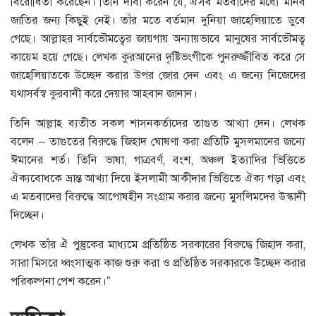
বিরোধিতা করেছেন। তিনি দাবী করেন যে, ঐসব মতবাদের মধ্যে মানব
জাতির জন্য কিছুই নেই। তাঁর মতে বর্তমান দুনিয়া জাহেলিয়াতে ডুবে
গেছে। আল্লাহর সার্বভৌমত্বের জায়গায় অন্যায়ভাবে মানুষের সার্বভৌমত্ব
কায়েম হয়ে গেছে। লেখক কুরআনের দৃষ্টিভংগীকে পুনরুজ্জীবিত করে সে
জাহেলিয়াতকে উচ্ছেদ করার উপর জোর দেন এবং এ জন্যে নিজেদের
যথাসর্বস্ব কুরবানী করে দেয়ার আহবান জানান।
তিনি আল্লাহ ব্যতীত সকল শাসনকর্তাদের তাগুত আখ্যা দেন। লেখক
বলেন – তাগুতের বিরুদ্ধে জিহাদ ঘোষণা করা প্রতিটি মুসলমানের জন্যে
ঈমানের শর্ত। তিনি ভাষা, গাত্রবর্ণ, বংশ, অঞ্চল ইত্যাদির ভিত্তিতে
ঐক্যবোধকে ভ্রান্ত আখ্যা দিয়ে ইসলামী আকীদার ভিত্তিতে ঐক্য গড়া এবং
এ মতবাদের বিরুদ্ধে আপোষহীন সংগ্রাম করার জন্যে মুসলিমদের উস্কানী
দিচ্ছেন।
লেখক তাঁর ঐ পুস্তুকের মাধ্যমে প্রতিষ্ঠিত সরকারের বিরুদ্ধে জিহাদ করা,
সারা মিসরে ধ্বংসাত্মক কাজ শুরু করা ও প্রতিষ্ঠিত সরকারকে উচ্ছেদ করার
পরিকল্পনা পেশ করেন।”