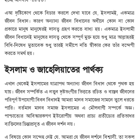
এআ দৃষ্টিকোণ থেকে বিচার করলে দেখা যাবে যে, ইসলামই, একমাত্র
জীবন বিধান। কারণ অন্যান্য জীবন বিধানের অধীনে কোন না কোন
প্রকারে মানুষ মানুষেরই দাসত্ব গ্রহণ করতে বাধ্য হয়। একমাত্র ইসলামী
জীবন বিধানেই মানুষের দাসত্ব থেকে সম্পূর্ণ মুক্ত হয়ে শুধু মাত্র আল্লাহরই
বিধি-নিষেধ মুতাবেক শুধু তারই সমীপে নতি স্বীকার কের তাঁর বন্দেগী
করতে সমর্থ হয়।
ইসলাম ও জাহেলিয়াতের পার্থক্য
এখান থেকেই ইসলামের যাত্রাপথ অন্যান্য জীবন বিধান থেকে পৃথক হয়
যায়। জীবন সম্পর্কিত এ নতুন দৃষ্টভংগীর ভিত্ততে রচিত ও বাস্তব জীবনের
পরিপূর্ণ উপযোগী বিবন বিধানই আমরা মানব সমাজের সামনে তুলে ধরতে
পারি। বর্তমান মানব সমাজ ইসলামের এ মৌলবাণী সম্পর্কে অজ্ঞ।
পাশ্চাত্যের আবিস্কারকগণ ইউরোপীয় অথবা প্রাচ্য প্রতীচ্যের প্রতিভাধর
ব্যক্তিদের চিন্তাপ্রসূত এ জীবন দর্শন নয়।
এ বিষয়ে কোন সন্দেহ নেই যে, আমরা যে জীবন দর্শনে বিশ্বাসী, তা সকল