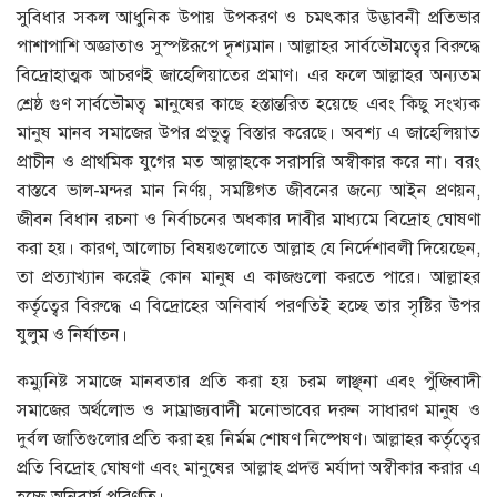
সুবিধার সকল আধুনিক উপায় উপকরণ ও চমৎকার উদ্ভাবনী প্রতিভার
পাশাপাশি অজ্ঞাতাও সুস্পষ্টরূপে দৃশ্যমান। আল্লাহর সার্বভৌমত্বের বিরুদ্ধে
বিদ্রোহাত্মক আচরণই জাহেলিয়াতের প্রমাণ। এর ফলে আল্লাহর অন্যতম
শ্রেষ্ঠ গুণ সার্বভৌমত্ব মানুষের কাছে হস্তান্তরিত হয়েছে এবং কিছু সংখ্যক
মানুষ মানব সমাজের উপর প্রভুত্ব বিস্তার করেছে। অবশ্য এ জাহেলিয়াত
প্রাচীন ও প্রাথমিক যুগের মত আল্লাহকে সরাসরি অস্বীকার করে না। বরং
বাস্তবে ভাল-মন্দর মান নির্ণয়, সমষ্টিগত জীবনের জন্যে আইন প্রণয়ন,
জীবন বিধান রচনা ও নির্বাচনের অধকার দাবীর মাধ্যমে বিদ্রোহ ঘোষণা
করা হয়। কারণ, আলোচ্য বিষয়গুলোতে আল্লাহ যে নির্দেশাবলী দিয়েছেন,
তা প্রত্যাখ্যান করেই কোন মানুষ এ কাজগুলো করতে পারে। আল্লাহর
কর্তৃত্বের বিরুদ্ধে এ বিদ্রোহের অনিবার্য পরণতিই হচ্ছে তার সৃষ্টির উপর
যুলুম ও নির্যাতন।
কম্যুনিষ্ট সমাজে মানবতার প্রতি করা হয় চরম লাঞ্ছনা এবং পুঁজিবাদী
সমাজের অর্থলোভ ও সাম্রাজ্যবাদী মনোভাবের দরুন সাধারণ মানুষ ও
দুর্বল জাতিগুলোর প্রতি করা হয় নির্মম শোষণ নিষ্পেষণ। আল্লাহর কর্তৃত্বের
প্রতি বিদ্রোহ ঘোষণা এবং মানুষের আল্লাহ প্রদত্ত মর্যাদা অস্বীকার করার এ
হচ্ছে অনিবার্য পরিণতি।