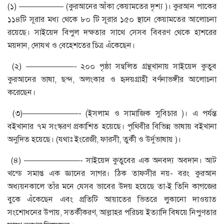
(১) —————– (কুরআনের আঁকা কেয়ামতের দৃশ্য )। কুরআন পাকের
১১৪টি সূরার মধ্য থেকে ৮০ টি সূরার ১৫০ স্থানে কেয়ামতের আলোচনা
রয়েছে। সাইয়েদ বিপুল দক্ষতার সাথে সেসব বিবরণ থেকে হাশরের
ময়দান, দোযখ ও বেহেশতের চিত্র এঁকেছেন।
(২) ——————- ২০০ পৃষ্ঠা সন্বলিত গ্রন্থখানায় সাইয়েদ কুতুব
কুরআনের ভাষা, ছন্দ, অলংকার ও হৃদয়গ্রাহী বর্ণনাভঙ্গীর আলোচনা
করেছেন।
(৩)———————- (ইসলাম ও সামাজিক সুবিচার )। এ পর্যন্ত
বইখানার ৭ম সংস্করণ প্রকাশিত হয়েছে। পৃথিবীর বিভিন্ন ভাষায় বইখানা
অনুদিত হয়েছে। (যথাঃ ইংরেজী, ফারসী, তুর্কী ও উর্দুভাষায় )।
(৪) ———————- সাইয়েদ কুতুবের এক অনবদ্য অবদান। আট
খন্ডে সমাপ্ত এক জ্ঞানের সাগর। ঠিক তাফসীর নয়- বরং কুরআন
অধ্যয়নকালে তাঁর মনে যেসব ভাবের উদয় হয়েছে তা-ই তিনি কাগজের
বুকে এঁকেছেন এবং প্রতিটি আয়াতের ভিতরে লুকানো দাওয়াত
সংশোধনের উপায়, সতর্কীকরণ, আল্লাহর পরিচয় ইত্যাদি বিষয়ে নিপুণতার