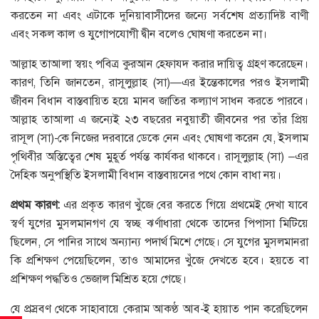
করতেন না এবং এটাকে দুনিয়াবাসীদের জন্যে সর্বশেষ প্রত্যাদিষ্ট বাণী
এবং সকল কাল ও যুগোপযোগী দ্বীন বলেও ঘোষণা করতেন না।
আল্লাহ তাআলা স্বয়ং পবিত্র কুরআন হেফাযদ করার দায়িত্ব গ্রহণ করেছেন।
কারণ, তিনি জানতেন, রাসূলুল্লাহ (সা)—এর ইন্তেকালের পরও ইসলামী
জীবন বিধান বাস্তবায়িত হয়ে মানব জাতির কল্যাণ সাধন করতে পারবে।
আল্লাহ তাআলা এ জন্যেই ২৩ বছরের নবুয়াতী জীবনের পর তাঁর প্রিয়
রাসূল (সা)-কে নিজের দরবারে ডেকে নেন এবং ঘোষণা করেন যে, ইসলাম
পৃথিবীর অস্তিত্বের শেষ মুহূর্ত পর্যন্ত কার্যকর থাকবে। রাসূলুল্লাহ (সা) –এর
দৈহিক অনুপস্থিতি ইসলামী বিধান বাস্তবায়নের পথে কোন বাধা নয়।
প্রথম কারণ:
এর প্রকৃত কারণ খুঁজে বের করতে গিয়ে প্রথমেই দেখা যাবে
স্বর্ণ যুগের মুসলমানগণ যে স্বচ্ছ ঝর্ণাধারা থেকে তাদের পিপাসা মিটিয়ে
ছিলেন, সে পানির সাথে অন্যান্য পদার্থ মিশে গেছে। সে যুগের মুসলমানরা
কি প্রশিক্ষণ পেয়েছিলেন, তাও আমাদের খুঁজে দেখতে হবে। হয়তে বা
প্রশিক্ষণ পদ্ধতিও ভেজাল মিশ্রিত হয়ে গেছে।
যে প্রস্রবণ থেকে সাহাবায়ে কেরাম আকণ্ঠ আব-ই হায়াত পান করেছিলেন