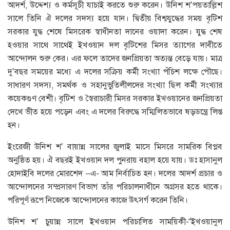
আদর্শ, উদ্দেশ্য ও কর্মসূচী যাচাই করতে শুরু করেন। উনিশ শ’পয়তাল্লিশ
সালে তিনি ঐ দলের সদস্য হয়ে যান। দ্বিতীয় বিশ্বযুদ্ধের সময় বৃটিশ
সরকার যুদ্ধ শেষে মিসরেক স্বাধীনতা দানের ওয়াদা করেন। যুদ্ধ শেষ
হওয়ার সাথে সাথেই ইখওয়ান দল বৃটিশের মিসর ত্যাগের দাবীতে
আন্দোলন শুরু কের। এর ফলে তাদের জনপ্রিয়তা অত্যন্ত বেড়ে যায়। মাত্র
দু’বছর সময়ের মধ্যে এ দলের সক্রিয় কর্মী সংখ্যা পঁচিশ লক্ষে পৌছে।
সাধারণ সদস্য, সমর্থক ও সহানুভুতিলীলদের সংখ্যা ছিল কর্মী সংখ্যার
কয়েকগুণ বেশী। বৃটিশ ও স্বৈরাচারী মিসর সরকার ইখওয়ানের জনপ্রিয়তা
দেখে ভীত হয়ে পড়েন এবং এ দলের বিরুদ্ধে সম্মিলিতভাবে ষড়ডন্ত্রে লিপ্ত
হন।
ইংরেজী উনিশ শ’ বায়ান্ন সালের জুলাই মাসে মিসরে সামরিক বিপ্লব
অনুষ্ঠিত হয়। ঐ বছরই ইখওয়ান দল পুনরায় বহাল হয়ে যায়। ডঃ হাসানুল
হোদাইবি দলের মোরশেদ –এ- আম নির্বাচিত হন। দলের আদর্শ প্রচার ও
আন্দোলনের সম্প্রসারণ বিভাগ তাঁর পরিচালনাধীনে অগ্রসর হতে থাকে।
পরিপূর্ণ রূপে নিজেকে আন্দোলনের কাজে উৎসর্গ করেন তিনি।
উনিশ শ’ চুয়ান্ন সালে ইখওয়ান পরিচালিত সাময়িকী-“ইখওয়ানুল