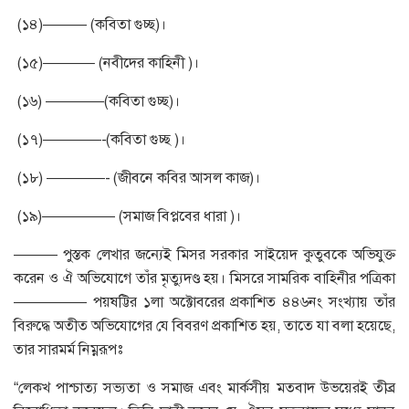
(১৪)——— (কবিতা গুচ্ছ)।
(১৫)———– (নবীদের কাহিনী )।
(১৬) ————(কবিতা গুচ্ছ)।
(১৭)————-(কবিতা গুচ্ছ )।
(১৮) ————- (জীবনে কবির আসল কাজ)।
(১৯)————— (সমাজ বিপ্লবের ধারা )।
——— পুস্তক লেখার জন্যেই মিসর সরকার সাইয়েদ কুতুবকে অভিযুক্ত
করেন ও ঐ অভিযোগে তাঁর মৃত্যুদণ্ড হয়। মিসরে সামরিক বাহিনীর পত্রিকা
————— পয়ষট্টির ১লা অক্টোবরের প্রকাশিত ৪৪৬নং সংখ্যায় তাঁর
বিরুদ্ধে অতীত অভিযোগের যে বিবরণ প্রকাশিত হয়, তাতে যা বলা হয়েছে,
তার সারমর্ম নিম্নরূপঃ
“লেকখ পাশ্চাত্য সভ্যতা ও সমাজ এবং মার্কসীয় মতবাদ উভয়েরই তীব্র