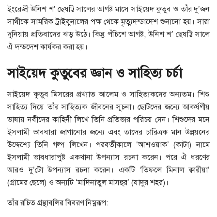
ইংরেজী উনিশ শ’ ছেষট্টি সালের আগষ্ট মাসে সাইয়েদ কুতুব ও তাঁর দু’জন
সাথীকে সামরিক ট্রাইবুনালের পক্ষ থেকে মৃত্যুদন্ডাদেশ শুনানো হয়। সারা
দুনিয়ায় প্রতিবাদের ঝড় উঠে। কিন্তু পঁচিশে আগষ্ট, উনিশ শ’ ছেষট্টি সালে
ঐ দন্ডদেশ কার্যকর করা হয়।
সাইয়েদ কুতুবের জ্ঞান ও সাহিত্য চর্চা
সাইয়েদ কুতুব মিসরের প্রখ্যাত আলেম ও সাহিত্যকদের অন্যতম। শিশু
সাহিত্য দিয়ে তাঁর সাহিত্যক জীবনের সূচনা। ছোটদের জন্যে আকর্ষণীয়
ভাষায় নবীদের কাহিনী লিখে তিনি প্রতিভার পরিচয় দেন। শিশুদের মনে
ইসলামী ভাবধারা জাগানোর জন্যে এবং তাদের চারিত্রক মান উন্নয়নের
উদ্দেশ্যে তিনি গল্প লিখেন। পরবর্তীকালে ‘আশওয়াক’ (কাটা) নামে
ইসলামী ভাবধারাপুষ্ট একখানা উপন্যাস রচনা করেন। পরে ঐ ধরণের
আরও দু’টো উপন্যাস রচনা করেন। একটি ‘তিফলে মিনাল ক্বারীয়া’
(গ্রামের ছেলে) ও অন্যটি ‘মাদিনাতুল মাসহুর’ (যাদুর শহর)।
তাঁর রচিত গ্রন্থাবলির বিবরণ নিম্নরূপ: