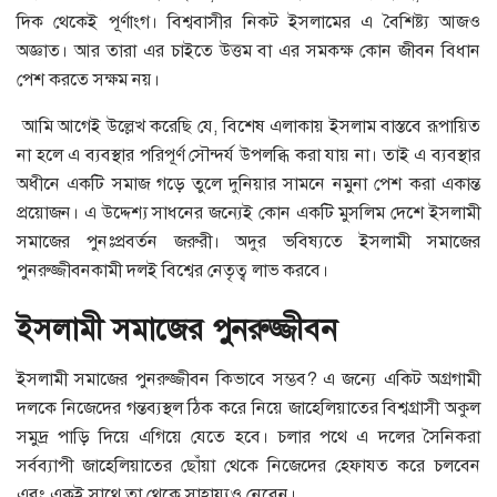
দিক থেকেই পূর্ণাংগ। বিশ্ববাসীর নিকট ইসলামের এ বৈশিষ্ট্য আজও
অজ্ঞাত। আর তারা এর চাইতে উত্তম বা এর সমকক্ষ কোন জীবন বিধান
পেশ করতে সক্ষম নয়।
আমি আগেই উল্লেখ করেছি যে, বিশেষ এলাকায় ইসলাম বাস্তবে রূপায়িত
না হলে এ ব্যবস্থার পরিপূর্ণ সৌন্দর্য উপলব্ধি করা যায় না। তাই এ ব্যবস্থার
অধীনে একটি সমাজ গড়ে তুলে দুনিয়ার সামনে নমুনা পেশ করা একান্ত
প্রয়োজন। এ উদ্দেশ্য সাধনের জন্যেই কোন একটি মুসলিম দেশে ইসলামী
সমাজের পুনঃপ্রবর্তন জরুরী। অদুর ভবিষ্যতে ইসলামী সমাজের
পুনরুজ্জীবনকামী দলই বিশ্বের নেতৃত্ব লাভ করবে।
ইসলামী সমাজের পুনরুজ্জীবন
ইসলামী সমাজের পুনরুজ্জীবন কিভাবে সম্ভব? এ জন্যে একিট অগ্রগামী
দলকে নিজেদের গন্তব্যস্থল ঠিক করে নিয়ে জাহেলিয়াতের বিশ্বগ্রাসী অকুল
সমুদ্র পাড়ি দিয়ে এগিয়ে যেতে হবে। চলার পথে এ দলের সৈনিকরা
সর্বব্যাপী জাহেলিয়াতের ছোঁয়া থেকে নিজেদের হেফাযত করে চলবেন
এবং একই সাথে তা থেকে সাহায্যও নেবেন।