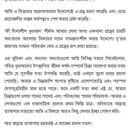
আমি এ বিপ্লবের অগ্রনায়কদের উদ্দেশ্যেই এ গ্রন্থ রচনা করেছি এবং এতে
প্রয়োজনীয় বাস্তব কর্মপন্থাও পেশ করার চেষ্টা করেছি।
‘ফী যিলালীল কুরআন’ শীর্ষক আমার লেখা অপর একখানা গ্রন্থের চারটি
অধ্যায়কে আলোচ্য বিষয়ের সাথে সামঞ্জস্যশীল করার উদ্দেশ্যে দু’চার
জায়গায় সামন্য পরিবর্তন কের এ গ্রন্থের রূপ দেয়া হয়েছে।
এর ভূমিকা এবং অন্যান্য অধ্যায়গুলো আমি বিভিন্ন সময়ে লিখেছিলাম,
পবিত্র কুরআনের উপস্থাপিত জীবন দর্শন সম্পর্কে চিন্তা গবেষণা করার সময়
আমি যে সুগভীর সত্য উপলব্ধি করেছি, তাই এখানে তুলে ধরার প্রয়াস
পেয়েছি। আমার এ চিন্তারাশি আপাত দৃষ্টিতে এলোপাতাড়ি এবং পরস্পর
যোগসূত্রবিহীন মনে হতে পারে। তবে একটি সত্য কথা এই যে, আমার
চিন্তাগুলো চলার পথের পাথেয় এবং পরিত্যাজ্য পথের পরিচায়ক। আমার এ
লেখাগুলো এক ধারাবাহিক রচনার প্রথম কিস্তি মাত্র। ভবিষ্যতে আল্লাহ
তাআলার সাহায্যে আমি এ বিষয়ে আরও কিছু লেখার ইচ্ছা পোষণ করি।
আর আল্লাহ তাআলার রহমতই এ কাজের প্রধান সন্বল।