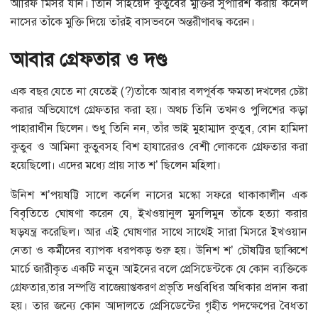
আরিফ মিসর যান। তিনি সাইয়েদ কুতুবের মুক্তির সুপারিশ করায় কর্নেল
নাসের তাঁকে মুক্তি দিয়ে তাঁরই বাসভবনে অন্তরীণাবদ্ধ করেন।
আবার গ্রেফতার ও দণ্ড
এক বছর যেতে না যেতেই (?)তাঁকে আবার বলপূর্বক ক্ষমতা দখলের চেষ্টা
করার অভিযোগে গ্রেফতার করা হয়। অথচ তিনি তখনও পুলিশের কড়া
পাহারাধীন ছিলেন। শুধু তিনি নন, তাঁর ভাই মুহাম্মাদ কুতুব, বোন হামিদা
কুতুব ও আমিনা কুতুবসহ বিশ হাযারেরও বেশী লোককে গ্রেফতার করা
হয়েছিলো। এদের মধ্যে প্রায় সাত শ’ ছিলেন মহিলা।
উনিশ শ’পয়ষট্টি সালে কর্নেল নাসের মস্কো সফরে থাকাকালীন এক
বিবৃতিতে ঘোষণা করেন যে, ইখওয়ানুল মুসলিমুন তাঁকে হত্যা করার
ষড়যন্ত্র করেছিল। আর এই ঘোষণার সাথে সাথেই সারা মিসরে ইখওয়ান
নেতা ও কর্মীদের ব্যাপক ধরপকড় শুরু হয়। উনিশ শ’ চৌষট্টির ছাব্বিশে
মার্চে জারীকৃত একটি নতুন আইনের বলে প্রেসিডেন্টকে যে কোন ব্যক্তিকে
গ্রেফতার,তার সম্পত্তি বাজেয়াপ্তকরণ প্রভৃতি দণ্ডবিধির অধিকার প্রদান করা
হয়। তার জন্যে কোন আদালতে প্রেসিডেন্টের গৃহীত পদক্ষেপের বৈধতা