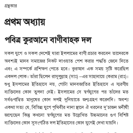
গ্রন্থকার
প্রথম অধ্যায়
পবিত্র কুরআনে বাণীবাহক দল
সকল যুগে ও সকল দেশেই যারা ইললামের বাণী প্রচার করবেন তাদেরকে
অবশ্যই মানব সমাজের নিকট দাওয়াত পেশ করার পদ্ধতি জেনে নিতে
এবং এ সম্পর্কে প্রশিক্ষণ পেতে হবে। কুরআন এক সময় সৃষ্টি করেছিল
একদল লোক। তাঁরা ছিলেন রাসূলুল্লাহ (সাঃ) –এর সাহাবায়ে কেরাম (রাঃ)।
শুধু ইসলামের ইতিহাসে নয়, গোটা মানবজাতির ইতিহাসে এ স্মরণীয়
ব্যক্তিদের কোন তুলনা নেই। ইসলামের সে স্বর্ণযুগের পর তাঁদের মত
সর্বগুণান্বিত মানুষের কোন দলই দুনিয়াতে জন্মগ্রহণ করেননি। অবশ্য
একথা সত্য যে, বিভিন্ন যুগে পৃথিবীর নানা স্থানে ঐ ধরনের দু’চাজন মনীষী
জন্মেছেন কিন্তু কখনো স্বর্ণযুগের মত উল্লেখিত উচ্চমানের গুণ বিশিষ্ট
ব্যক্তিদের কোন সুসংগঠিত দল ইতিহাসের কোন যুগেই দেখা যায়নি।