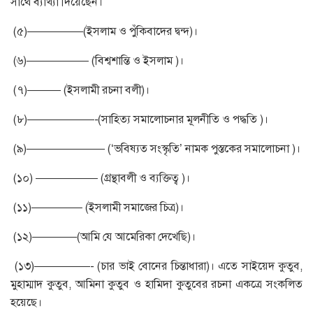
সাথে ব্যাখ্যা দিয়েছেন।
(৫)—————(ইসলাম ও পুঁকিবাদের দ্বন্দ)।
(৬)—————– (বিশ্বশান্তি ও ইসলাম )।
(৭)——— (ইসলামী রচনা বলী)।
(৮)——————-(সাহিত্য সমালোচনার মূলনীতি ও পদ্ধতি )।
(৯)——————— (‘ভবিষ্যত সংস্কৃতি’ নামক পুস্তকের সমালোচনা )।
(১০) —————– (গ্রন্থাবলী ও ব্যক্তিত্ব )।
(১১)————– (ইসলামী সমাজের চিত্র)।
(১২)————(আমি যে আমেরিকা দেখেছি)।
(১৩)—————- (চার ভাই বোনের চিন্তাধারা)। এতে সাইয়েদ কুতুব,
মুহাম্মাদ কুতুব, আমিনা কুতুব ও হামিদা কুতুবের রচনা একত্রে সংকলিত
হয়েছে।