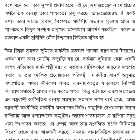
বলে মনে হয়। তার সুস্পষ্ট প্রমাণ হচ্ছে এই যে, সমাজতন্ত্রের নামে প্রচ্যের
অর্থনৈতিক ব্যবস্থা তারা পাশ্চাত্যে চালু করছে। প্রাচ্যজোটেরও ঐ একই
দশা। তারা সমাজ বিধান, বিশেষত মার্কসীয় মতবাদ সূচনায় প্রাচ্য ও
পাশ্চাত্যের বিপুল সংখ্যক মানুষের মনোযোগ আকর্ষণ করেছিল। কারণ এ
মতবাদ একটা সুনিদিষ্ট মৌল বিশ্বাসের ভিত্তিতে রচিত হয়।
কিন্তু চিন্তার সমতল ভূমিতে মার্কসীয় মতবাদ পরাজয় বরণ করে নিয়েছে।
একথা বলা আজ মোটেই অত্যুক্তি নয় যে, বর্তমান দুনিয়ায় কোন একটি
দেশও সত্যিকার মার্কসপন্থী নয়। এ মতবাদ সার্বিকভাবে মানুষের জন্মগত
স্বভাব ও তার মৌলিক প্রয়োজনের পরিপন্থী। মার্কসীয় আদর্শ শুধুমাত্র
অধঃপতিত অথবা দীর্ঘকাল যাবত একনায়কত্বের যাতাকলে নিস্পিষ্ট
নিস্প্রাণ সমাজেই প্রসার লাভ করতে পারে। কিন্তু বর্তমানে এরূপ সমাজেও
এর বস্তুবাদী অর্থনৈতিক ব্যবস্থা সমস্যার সমাধান দানে ব্যর্থ হচ্ছে। অথচ
বস্তুবাদী অর্থনীতিই মার্কসীয় মতবাদের ভিত্তি। কম্যুনিষ্ট দেশগুলোর উস্তাদ
রাশিয়াই আজ খাদ্যাভাবের সম্মুখীন। জারের শাসনামলে যে রাশিয়া উদ্বৃত্ত
খাদ্য উৎপাদন করতো, সে দেশই আজ তার সংরক্ষিত স্বর্ণের বিনিময়ে
বিদেশ থেকে খাদ্য আমদানী করছে। সমবায় খামারভিত্তিক চাষাবাদই এ