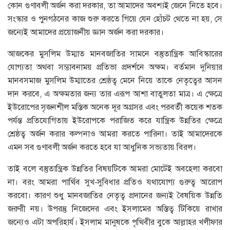
কোন গুণাবলী অর্জন করা দরকার, তা আমাদের অবশ্যই জেনে নিতে হবে।
সংস্কার ও পুনগঠনের কাজ শুরু করতে গিয়ে যেন হোঁচট থেতে না হয়, সে
জন্যেই আমাদের প্রয়োজনীয় জ্ঞান অর্জন করা দরকার।
আজকের মুসলিম উম্মাত মানবজাতির সামনে বস্তুতান্ত্রিক আবিস্কারের
যোগ্যতা অথবা সম্ভাবনাময় প্রতিভা প্রদর্শনে অক্ষম। বর্তমান দুনিয়ার
মানবসমাজ মুসলিম উম্মাতের শ্রেষ্ঠত্ব মেনে নিয়ে তাকে নেতৃত্বের আসন
দান করবে, এ অক্ষমতার জন্য তার এরূপ আশা বাতুলতা মাত্র। এ ক্ষেত্রে
ইউরোপের সৃজনশীল মস্তিক অনেক দূর অগ্রসর এবং পরবর্তী কয়েক শতক
পর্যন্ত প্রতিযোগিতায় ইউরোপকে পরাজিত করে যান্ত্রিক উন্নতির ক্ষেত্রে
শ্রেষ্ঠত্ব অর্জন করার কল্পনাও আমরা করতে পারিনা। তাই আমাদেরকে
এমন সব গুণাবলী অর্জন করতে হবে যা আধুনিক সভ্যতায় বিরল।
তাই বলে বস্তুতান্ত্রিক উন্নতির বিষয়টিকে আমরা মোটেই অবহেলা করবো
না। বরং আমরা পার্থিব সুখ-সুবিধার প্রতিও যথাযোগ্য গুরুত্ব আরোপ
করবো। কারণ শুধু মানবজাতির নেতৃত্ব প্রদানের জন্যই বৈষয়িক উন্নতি
জরুরী নয়। উপরন্তু নিজেদের এবং ইসলামের অস্তিত্ব টিকিয়ে রাখার
জন্যেও এটা অপরিহার্য। ইসলাম মানুষকে পৃথিবীর বুকে আল্লাহর খলীফার