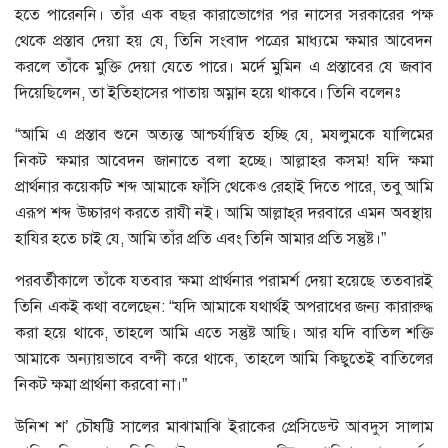
হতে পারেননি। তাঁর এক বছর কারাভোগের পর নাসের সরকারের পক্ষ
থেকে প্রস্তাব দেয়া হয় যে, তিনি সংবাদ পত্রের মাধ্যমে ক্ষমার আবেদন
করলে তাঁকে মুক্তি দেয়া যেতে পারে। মর্দে মুমিন এ প্রস্তাবের যে জবাব
দিয়েছিলেন, তা ইতিহাসের পাতায় অম্নান হয়ে থাকবে। তিনি বলেনঃ
“আমি এ প্রস্তাব শুনে অত্যন্ত আশ্চর্যান্বিত হচ্ছি যে, মযলুমকে যালিমের
নিকট ক্ষমার আবেদন জানাতে বলা হচ্ছে। আল্লাহর কসম! যদি ক্ষমা
প্রার্থনার কয়েকটি শব্দ আমাকে ফাঁসি থেকেও রেহাই দিতে পারে, তবু আমি
এরূপ শব্দ উচ্চারণ করতে রাযী নই। আমি আল্লাহ্‌র দরবারে এমন অবস্থায়
হাযির হতে চাই যে, আমি তাঁর প্রতি এবং তিনি আমার প্রতি সন্তুষ্ট।”
পরবর্তীকালে তাঁকে যতবার ক্ষমা প্রার্থনার পরামর্শ দেয়া হয়েছে ততবারই
তিনি একই কথা বলেছেন: “যদি আমাকে যথার্থই অপরাধের জন্য কারারুদ্ধ
করা হয়ে থাকে, তাহলে আমি এতে সন্তুষ্ট আছি। আর যদি বাতিল শক্তি
আমাকে অন্যায়ভাবে বন্দী করে থাকে, তাহলে আমি কিছুতেই বাতিলের
নিকট ক্ষমা প্রার্থনা করবো না।”
উনিশ শ’ চৌষট্টি সালের মাঝামাঝি ইরাকের প্রেসিডেন্ট আবদুস সালাম