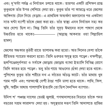
এবং দু’ঘন্টা পর্যন্ত এ নির্যাতন চলতে থাকে। তারপর একটি প্রশিক্ষণ প্রাপ্ত
কুকুরকে তাঁর উপর লেলিয়ে দেয়া হয়। কুকুর তাঁর পা কামড়ে ধরে জেলের
আঙ্গিনায় টেনে নিয়ে বেড়ায়। এ প্রাথমিক অভ্যর্থনা জানানোর পর একটানা
সাত ঘন্টা ব্যাপী তাঁকে জেরা করা হয়। তাঁর স্বাস্থ্য এসব নির্যাতন সহ্য কর
আর যোগ্য ছিল না। কিন্তু তিনি তাঁর সুদৃঢ় ঈমানের বলে পাষাণ থেকে
উচ্চারিত হতে থাকেঃ—————– (আল্লাহু আকবার ওয়া লিল্লাহিল
হামদ)
জেলের অন্ধকার কুঠরী রাতে তালাবদ্ধ করা হতো। আর দিনের বেলা তাঁকে
রীতিমত প্যারেড করনো হতো। তিনি গুরুতর অসুস্থ হয়ে পড়েন। বক্ষপীড়া,
হৃদপিণ্ডেরদুর্বলতা ও সর্বাঙ্গে জোড়ায় জোড়ায় ব্যাথা ইত্যাদি বিভিন্ন রোগে
তিনি কাতর হয়ে পড়েন। তবু তাঁর গায়ে আগুনের ছেঁকা দেয়া হতে থাকে।
পুলিশের কুকুর তাঁর শরীরে নখ এ দাঁতের আঁচড় কাটে। তাঁর মাথায় খুব
গরম পানি এবং পরক্ষণেই বেশী ঠাণ্ডা পানি ঢালা হতে থাকে। লাথি, কিল,
ঘুষি, অশ্লীন ভাষায় গালাগালি ইত্যাদি তো ছিল দৈনন্দিন ব্যাপার।
উনিশ শ’ পঞ্চান্ন সালের তেরই জুলাই, গণআদালতের বিচারে তাঁকে পনর
বছরের সশ্রম কারাদন্ড দেয়া হয়। অসুস্থতার দরূণ তিনি আদালতে হাজির