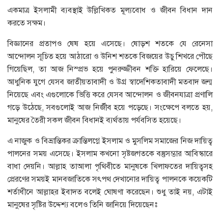
একমাত্র ইসলামী ব্যবস্থাই উল্লিখিকত মূল্যবোধ ও জীবন বিধান দান
করতে সক্ষম।
বিজ্ঞানের প্রতাপও ষেষ হয়ে এসেছে। ষোড়শ শতকে যে রেনেসা
আন্দোলন সূচিত হয়ে আঠারো ও উনিশ শতকে বিজয়ের উচু শিখরে পৌছে
গিয়েছিল, তা আজ নিস্প্রভ হয়ে পুনরুজ্জীবন শক্তি হারিয়ে ফেলেছে।
আধুনিক যুগে যেসব জাতীয়তাবাদী ও উগ্র স্বাদেশিকতাবাদী মতবাদ জন্ম
নিয়েছে এবং এগুলোকে ভিত্তি করে যেসব আন্দোলন ও জীবনযাত্রা প্রণালি
গড়ে উঠেছে, সবগুলোই আজ নির্জীব হয়ে পড়েছে। সংক্ষেপে বলতে হয়,
মানুষের তৈরী সকল জীবন বিধানই ব্যর্থতায় পর্যবসিত হয়েছে।
এ নাজুক ও বিভ্রান্তিকর ক্রান্তিলগ্নে ইসলাম ও মুসলিম সমাজের নিজ দায়িত্ব
পালনের সময় এসেছে। ইসলাম কখনো সৃষ্টজগতকে বস্তুসম্ভার আবিস্কারে
বাধা দেয়নি। আল্লাহ তাআলা পৃথিবীতে মানুষকে খিলাফতের দায়িত্বসহ
প্রেরণের সময়ই মানবজাতিকে সৎপথ দেখানোর দায়িত্ব পালনকে কয়েকটি
শর্তাধীনে আল্লাহর ইবাদত বলেই ঘোষণা করেছেন। শুধু তাই নয়, এটাই
মানুষের সৃষ্টির উদ্দেশ্য বলেও তিনি জানিয়ে দিয়েছেনঃ