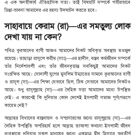
এ এক অনস্বীকার্য ঐতিহাসিক সত্য। তাই বিষয়টি সম্পর্কে গভীরভাবে
চিন্তা-ভাবনা আমাদের এর রহস্য উদঘাটন করতে হবে।
সাহাবায়ে কেরাম (রা)—এর সমতুল্য লোক
দেখা যায় না কেন?
পবিত্র কুরআনের বাণী আজও আমাদের নিকট অবিকৃত অবস্থায় মওজুদ
রয়েছে। তাছাড়া রাসূলে করীম (সাঃ)—এর হাদীস, বস্তব কর্মজীবন সম্পর্কে
তাঁর নির্দেশাবলী এবং তাঁর জীবনবৃত্তান্ত সবকিছুই আমাদের নিকট
সংরক্ষিত আছে। সোনালী যুগের মুসলিম উম্মাতের সামনে কুরআনের বাণী
ও রাসূল (সা)—এর শিক্ষা যেভাবে ছিল, ঠিক সেভাবে আমাদের নিকটও
আছে। শুধু রাসূলুল্লাহ (সা)—এর দৈহিক সত্তা আমাদের মধ্যে উপস্থিত
নেই। এ কারণেই কি দুনিয়ার কোন দেশেই ইসলামী সমাজ পূর্ণংগরূপে
কায়েম নেই?
আল্লাহর বিধানের বাস্তবায়ন ও সম্প্রসারণের জন্যে রাসূলুল্লাহ (সা)—এর
দৈহিক উপস্থিতি অপরিহার্য হলে আল্লাহ তাআলা কখনো ইসলামী জীবন
ব্যবস্থাকে দুনিয়ার সকল মানুষের জন্যে একমাত্র দ্বীন হিসাবে অবতীর্ণ