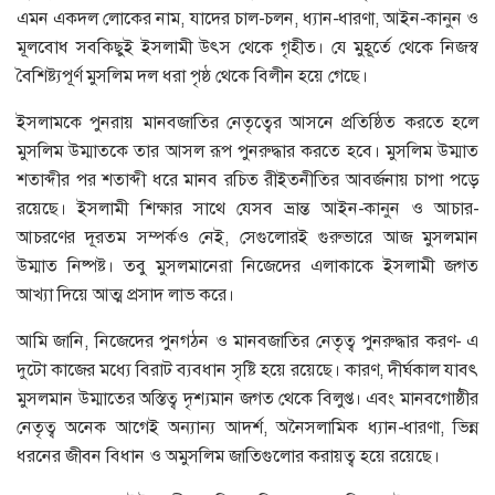
এমন একদল লোকের নাম, যাদের চাল-চলন, ধ্যান-ধারণা, আইন-কানুন ও
মূলবোধ সবকিছুই ইসলামী উৎস থেকে গৃহীত। যে মুহূর্তে থেকে নিজস্ব
বৈশিষ্ট্যপূর্ণ মুসলিম দল ধরা পৃষ্ঠ থেকে বিলীন হয়ে গেছে।
ইসলামকে পুনরায় মানবজাতির নেতৃত্বের আসনে প্রতিষ্ঠিত করতে হলে
মুসলিম উম্মাতকে তার আসল রূপ পুনরুদ্ধার করতে হবে। মুসলিম উম্মাত
শতাব্দীর পর শতাব্দী ধরে মানব রচিত রীইতনীতির আবর্জনায় চাপা পড়ে
রয়েছে। ইসলামী শিক্ষার সাথে যেসব ভ্রান্ত আইন-কানুন ও আচার-
আচরণের দূরতম সম্পর্কও নেই, সেগুলোরই গুরুভারে আজ মুসলমান
উম্মাত নিষ্পষ্ট। তবু মুসলমানেরা নিজেদের এলাকাকে ইসলামী জগত
আখ্যা দিয়ে আত্ম প্রসাদ লাভ করে।
আমি জানি, নিজেদের পুনগঠন ও মানবজাতির নেতৃত্ব পুনরুদ্ধার করণ- এ
দুটো কাজের মধ্যে বিরাট ব্যবধান সৃষ্টি হয়ে রয়েছে। কারণ, দীর্ঘকাল যাবৎ
মুসলমান উম্মাতের অস্তিত্ব দৃশ্যমান জগত থেকে বিলুপ্ত। এবং মানবগোষ্ঠীর
নেতৃত্ব অনেক আগেই অন্যান্য আদর্শ, অনৈসলামিক ধ্যান-ধারণা, ভিন্ন
ধরনের জীবন বিধান ও অমুসলিম জাতিগুলোর করায়ত্ব হয়ে রয়েছে।