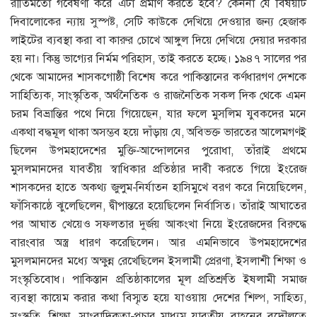
রীতিমতো গবেষণা করে এটা প্রমাণ করতে হবে? কেননা যে বিষয়টি
দিবালোকের ন্যায় সুস্পষ্ট, সেটি কাউকে দেখিয়ে দেওয়ার জন্য হেজাক
লাইটের ব্যবস্থা করা বা কারুর চোখে আঙ্গুল দিয়ে দেখিয়ে দেয়ার দরকার
হয় না। কিন্তু ভাগ্যের নির্মম পরিহাস, তাই করতে হচ্ছে। ১৯৪৭ সালের পর
থেকে আমাদের শাসকগোষ্ঠী বিশেষ করে পাকিস্তানের কর্ণধারগণ দেশকে
সাহিত্যিক, সাংস্কৃতিক, অর্থনৈতিক ও রাজনৈতিক সকল দিক থেকে এমন
চরম বিভ্রান্তির পথে নিয়ে গিয়েছেন, যার ফলে মুসলিম যুবকদের মনে
একথা বদ্ধমূল থাকা অসম্ভব হয়ে দাঁড়ায় যে, অবিভক্ত ভারতের আলেমগণই
ছিলেন উপমহাদেশের মুক্তি-আন্দোলনের পুরোধা, তাঁরাই প্রথমে
মুসলমানদের যাবতীয় স্বাধিকার প্রতিষ্ঠার দাবী করতে গিয়ে ইংরেজ
শাসকদের হাতে অকথ্য জুলুম-নির্যাতন হাসিমুখে বরণ করে নিয়েছিলেন,
ফাঁসিকাষ্ঠে ঝুলেছিলেন, দ্বীপান্তরে হয়েছিলেন নির্বাসিত। তাঁরাই আঘাতের
পর আঘাত খেয়েও সফলতার দুর্জয় আকংখা নিয়ে ইংরেজদের বিরুদ্ধে
বারংবার অস্ত্র ধারণ করেছিলেন। আর এমনিভাবে উপমহাদেশের
মুসলমানদের মধ্যে অক্ষুন্ন রেখেছিলেন ইসলামী প্রেরণা, ইসলাশী শিক্ষা ও
সংস্কৃতিবোধ। পাকিস্তান প্রতিষ্ঠাকালের মূল প্রতিশ্রুতি ইষলামী সমাজ
ব্যবস্থা কায়েম করার কথা বিস্মৃত হয়ে যাওয়ায় দেশের শিল্প, সাহিত্য,
সংস্কৃতি, শিক্ষা, সাংবাদিকতা-প্রচার মাধ্যম যাবতীয় বাহনের বদৌলতে