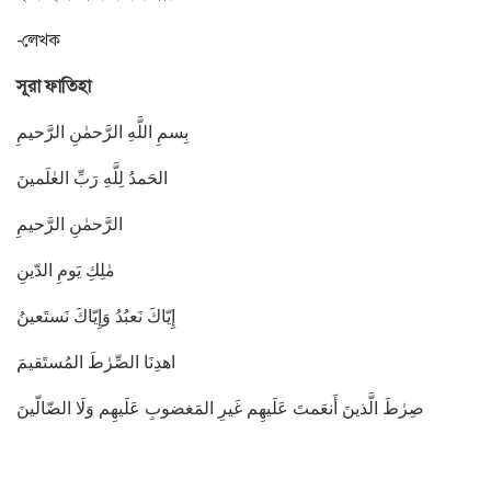
-লেখক
সূরা ফাতিহা
بِسمِ اللَّهِ الرَّحمٰنِ الرَّحيمِ
الحَمدُ لِلَّهِ رَبِّ العٰلَمينَ
الرَّحمٰنِ الرَّحيمِ
مٰلِكِ يَومِ الدّينِ
إِيّاكَ نَعبُدُ وَإِيّاكَ نَستَعينُ
اهدِنَا الصِّرٰطَ المُستَقيمَ
صِرٰطَ الَّذينَ أَنعَمتَ عَلَيهِم غَيرِ المَغضوبِ عَلَيهِم وَلَا الضّالّينَ