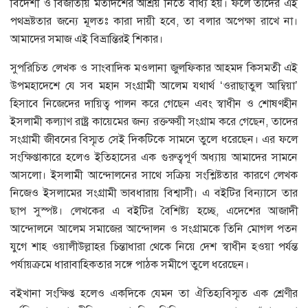
বিদেশী ও বিজাতীয় মতাদর্শের আশ্রয় নিতে বাধ্য হয়। ফলে তাদের এই
পথভ্রষ্টতার জন্যে মূলতঃ কারা দায়ী হবে, তা বলার অপেক্ষা রাখে না।
আমাদের সমাজ এই বিভ্রান্তিরই শিকার।
সুপরিচিত লেখক ও সাংবাদিক মওলানা জুলফিকার আহমদ কিসমতী এই
উপমহাদেশে যে সব মহান সংগ্রামী আলেম যথার্থ ‘ওরাছাতুল আম্বিয়া’
হিসাবে নিজেদের দায়িত্ব পালন করে গেছেন এবং স্বাধীন ও শোষণহীন
ইসলামী কল্যাণ রাষ্ট্র কায়েমের জন্য রক্তক্ষয়ী সংগ্রাম করে গেছেন, তাদের
সংগ্রামী জীবনের বিস্মৃত সেই দিকটিকে সামনে তুলে ধরেছেন। এর ফলে
সংক্ষিপ্তাকারে হলেও ইতিহাসের এক গুরুত্বপূর্ণ অধ্যায় আমাদের সামনে
আসলো। ইসলামী আন্দোলনের সাথে সক্রিয় সংশ্লিষ্টতার কারণে লেখক
নিজেও ইসলামের সংগ্রামী ভাবধারায় বিশ্বাসী। এ বইটির বিন্যাসে তার
ছাপ সুস্পষ্ট। লেখকের এ বইটির বৈশিষ্ট্য হচ্ছে, এদেশের আজাদী
আন্দোলনে আলেম সমাজের আন্দোলন ও সংগ্রামকে তিনি মোগল পতন
যুগে শাহ ওয়ালীউল্লাহর চিন্তাধারা থেকে নিয়ে দেশ স্বাধীন হওয়া পর্যন্ত
পর্যায়ক্রমে ধারাবাহিকতার সঙ্গে পাঠক সমীপে তুলে ধরেছেন।
বইখানা সংক্ষিপ্ত হলেও একদিকে যেমন তা ঐতিহ্যবিস্মৃত এক শ্রেণীর