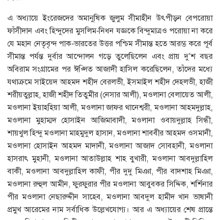
এ অধ্যায়ে ইংরেজদের অমানুষিক জুলুম সীমাহীন উৎপীড়ন বেপরোয়া
ফাঁসীদান এবং হিন্দুদের মুসলিম-নিধন যজ্ঞকে বিন্দুমাত্রও পরোয়া না করে
যে মহান নেতৃবৃন্দ পাক-ভারতের উত্তর পশ্চিম সীমান্ত হতে আরম্ভ করে পূর্ব
সীমান্ত পর্যন্ত দুর্বার আন্দোলন গড়ে তুলেছিলেন এবং প্রায় দু’শ বছর
অবিরাম সংগ্রামের পর ঈপ্সিত আজাদী হাসিল করেছিলেন, তাঁদের মধ্যে
যথাক্রমে সাইয়েদ আহমদ শহীদ বেরলভী, ইসমাইল শহীদ দেহলভী, হাজী
শরীয়তুল্লাহ, হাজী শহীদ তিতুমীর (নেসার আলী), মওলানা বেলায়েত আলী,
মওলানা ইয়াহহিয়া আলী, মওলানা জাফর থানেশ্বরী, মওলানা আহমদুল্লাহ,
মওলানা মুহাম্মদ হোসাইন আজিমাবাদী, মওলানা ওবায়দুল্লাহ সিন্ধী,
শায়খুল হিন্দু মওলানা মাহমুদুল হাসান, মওলানা শাববীর আহমদ ওসমানী,
মওলানা হোসাইন আহমদ মাদানী, মওলানা আজাদ সোবহানী, মওলানা
হাসরাৎ মুহানী, মওলানা আতাউল্লাহ শাহ বুখারী, মওলানা আবদুল্লাহিল
বাকী, মওলানা আবদুল্লাহিল কাফী, পীর দুদু মিঞা, পীর বাদশাহ মিঞা,
মওলানা রুহুল আমীন, ফুরফুরার পীর মওলানা আবুবকর সিদ্দিক, শর্শিনার
পীর মওলানা নেছারুদ্দীন সাহেব, মওলানা আবদুল হামীদ খান ভাষানী
প্রমুখ আরেমের নাম সর্বাধিক উল্লেখযোগ্য। আর এ অধ্যায়ের শেষ প্রান্তে