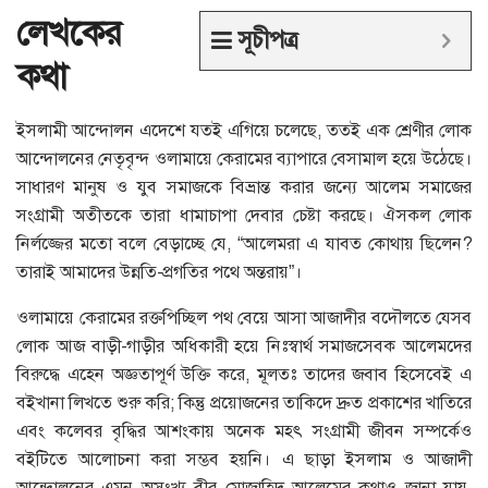
লেখকের
সূচীপত্র
কথা
ইসলামী আন্দোলন এদেশে যতই এগিয়ে চলেছে, ততই এক শ্রেণীর লোক
আন্দোলনের নেতৃবৃন্দ ওলামায়ে কেরামের ব্যাপারে বেসামাল হয়ে উঠেছে।
সাধারণ মানুষ ও যুব সমাজকে বিভ্রান্ত করার জন্যে আলেম সমাজের
সংগ্রামী অতীতকে তারা ধামাচাপা দেবার চেষ্টা করছে। ঐসকল লোক
নির্লজ্জের মতো বলে বেড়াচ্ছে যে, “আলেমরা এ যাবত কোথায় ছিলেন?
তারাই আমাদের উন্নতি-প্রগতির পথে অন্তরায়”।
ওলামায়ে কেরামের রক্তপিচ্ছিল পথ বেয়ে আসা আজাদীর বদৌলতে যেসব
লোক আজ বাড়ী-গাড়ীর অধিকারী হয়ে নিঃস্বার্থ সমাজসেবক আলেমদের
বিরুদ্ধে এহেন অজ্ঞতাপূর্ণ উক্তি করে, মূলতঃ তাদের জবাব হিসেবেই এ
বইখানা লিখতে শুরু করি; কিন্তু প্রয়োজনের তাকিদে দ্রুত প্রকাশের খাতিরে
এবং কলেবর বৃদ্ধির আশংকায় অনেক মহৎ সংগ্রামী জীবন সম্পর্কেও
বইটিতে আলোচনা করা সম্ভব হয়নি। এ ছাড়া ইসলাম ও আজাদী
আন্দোলনের এমন অসংখ্য বীর মোজাহিদ আলেমের কথাও জানা যায়,