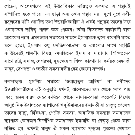
গেছেন, আলেমগণের এই উত্তরাধিকার দায়িত্বও একমাত্র এ পন্থায়ই
সম্পাদিত হতে পারে। -এ ছাড়া অন্য কোন পন্থায় নয়। যুগে যুগে নবী-
রসূলদের খাঁটি ওয়ারিছ তথা উত্তরাধিকারীরা ঐ একই পন্থায়ই তাদের উক্ত
ওরাছাতের দায়িত্ব পালন করে গেছেন। তাঁরা নিজেদের কার্যাবলী দ্বারা
আজকের ন্যায় এমনভাবে সমাজের সামনে ইসলামকে তুলে ধরেননি যাতে
মনে হতো, ইসলাম শুধু মসজিদ-মাদ্রাসা ও এগুলোর সাথে সংশ্লিষ্ট
ব্যক্তিদেরই পালনীয় বিষয়, -মসজিদের ইমাম বা মাদ্রাসায় শিক্ষিতদের
সাথে রাষ্ট্র, সমাজ, দেশরক্ষা, যুদ্ধক্ষেত্র ও শিল্প কারখানায় কর্মরত মেহনতী
মানুষ, দেশগড়া ও জাতীয় সমস্যাবলীর নেই কোনো সম্পর্ক।
বলাবাহুল্য, মুসলিম সমাজে ‘ওরাছাতুল আম্বিয়া’ বা নবীদের
উত্তরাধিকারীদের এই অনুভূতি যখনই আলেমদের মধ্য থেকে লোপ পায়
এবং জনসাধারণ মেহরাব-মিম্বর থেকে নামাজ-রোজা কয়েকটি বিশেষ
আনুষ্ঠানিক ইবাদতের ব্যাপারেই শুধু ইমামদের ইমামতী বা নেতৃত্ব পেলেও
তাদের স্বাস্থ্য, চিকিৎসা, পেটের সমস্যা, আবাসিক সমস্যার সমাধানের
ব্যাপারে কোরআন-নির্দেশিত সমাধানের ইমামতি বা নেতৃত্ব থেকে তারা
বঞ্চিত হয়, তখনই মানুষ ঐ সকল ব্যাপারে শূন্যতা পূরণের খেয়ালে