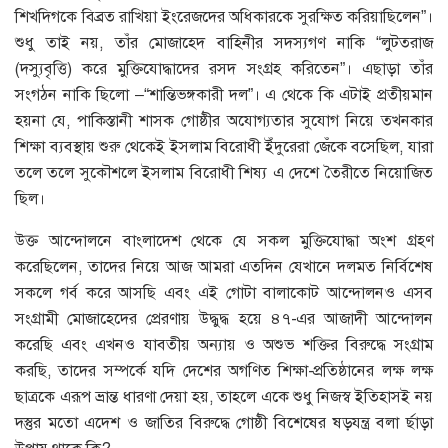
শিখদিগকে বিব্রত রাখিয়া ইংরেজদের অধিকারকে সুরক্ষিত করিয়াছিলেন”।
শুধু তাই নয়, তাঁর মোজাহেদ বাহিনীর সদস্যগণ নাকি “লুটতরাজ
(দস্যুবৃত্তি) করে মুক্তিযোদ্ধাদের রসদ সংগ্রহ করিতেন”। এছাড়া তাঁর
সংগঠন নাকি ছিলো –“শান্তিভঙ্গকারী দল”। এ থেকে কি এটাই প্রতীয়মান
হয়না যে, পাকিস্তানী শাসক গোষ্ঠীর অযোগ্যতার সুযোগ নিয়ে তখনকার
শিক্ষা ব্যবস্থায় শুরু থেকেই ইসলাম বিরোধী ইঁদুরেরা জেঁকে বসেছিল, যারা
তলে তলে সুকৌশলে ইসলাম বিরোধী শিষ্য এ দেশে তৈরীতে নিয়োজিত
ছিল।
উক্ত আন্দোলনে বাংলাদেশ থেকে যে সকল মুক্তিযোদ্ধা অংশ গ্রহণ
করেছিলেন, তাদের নিয়ে আজ আমরা এতদিন যেখানে দলমত নির্বিশেষ
সকলে গর্ব করে আসছি এবং এই গোটা বালাকোট আন্দোলনও এসব
সংগ্রামী মোজাহেদের প্রেরণায় উদ্ধুদ্ধ হয়ে ৪৭-এর আজাদী আন্দোলন
করেছি এবং এখনও যাবতীয় অন্যায় ও অশুভ শক্তির বিরুদ্ধে সংগ্রাম
করছি, তাদের সম্পর্কে যদি দেশের অগণিত শিক্ষা-প্রতিষ্ঠানের লক্ষ লক্ষ
ছাত্রকে এরূপ ভ্রান্ত ধারণা দেয়া হয়, তাহলে একে শুধু নিজস্ব ইতিহাসই নয়
দস্তুর মতো এদেশ ও জাতির বিরুদ্ধে গোষ্ঠী বিশেষের ষড়যন্ত্র বলা র্ছাড়া