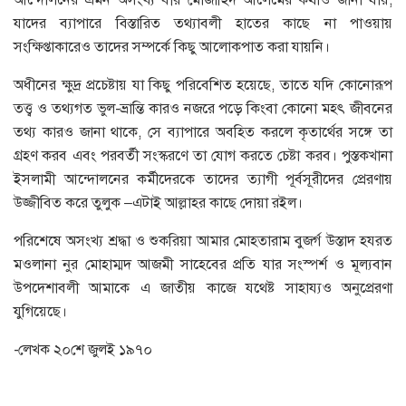
যাদের ব্যাপারে বিস্তারিত তথ্যাবলী হাতের কাছে না পাওয়ায়
সংক্ষিপ্তাকারেও তাদের সম্পর্কে কিছু আলোকপাত করা যায়নি।
অধীনের ক্ষুদ্র প্রচেষ্টায় যা কিছু পরিবেশিত হয়েছে, তাতে যদি কোনোরূপ
তত্ত্ব ও তথ্যগত ভুল-ভ্রান্তি কারও নজরে পড়ে কিংবা কোনো মহৎ জীবনের
তথ্য কারও জানা থাকে, সে ব্যাপারে অবহিত করলে কৃতার্থের সঙ্গে তা
গ্রহণ করব এবং পরবর্তী সংস্করণে তা যোগ করতে চেষ্টা করব। পুস্তকখানা
ইসলামী আন্দোলনের কর্মীদেরকে তাদের ত্যাগী পূর্বসূরীদের প্রেরণায়
উজ্জীবিত করে তুলুক –এটাই আল্লাহর কাছে দোয়া রইল।
পরিশেষে অসংখ্য শ্রদ্ধা ও শুকরিয়া আমার মোহতারাম বুজর্গ উস্তাদ হযরত
মওলানা নুর মোহাম্মদ আজমী সাহেবের প্রতি যার সংস্পর্শ ও মূল্যবান
উপদেশাবলী আমাকে এ জাতীয় কাজে যথেষ্ট সাহায্যও অনুপ্রেরণা
যুগিয়েছে।
-লেখক ২০শে জুলই ১৯৭০