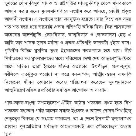
ভূখণ্ডের খোদা-বিমুখ শাসক ও রাষ্ট্রশক্তির দাসত্ব-নিগঢ় থেকে মানবতাকে
আজাদ করার জন্যে মুসলমানগণ যে সংগ্রাম করে আসছে, সেটাই প্রকৃত
আজাদী সংগ্রাম। এ সংগ্রামে তারা জয়যুক্তও হয়েছে। সার বিশ্বে এক সময়
শত শত বছর ধরে তাদেরই প্রভাব প্রতিপত্তি অধিক ছিল। কিন্তু শাসকদের
অনেকের আদর্শচ্যুতি, ভোগবিলাস, আত্মবিলাস ও লোভলালসা হেতু এ
জাতি তার শাসক সুলভ মর্যাদা ও প্রভাব-প্রতিপত্তি অনেকটা খুইয়ে বসে।
পৃথিবীর বিভিন্ন মুসলিম ভূখণ্ড ইংরেজদের করতলগত হয়ে যায়। দীর্ঘ
নির্যাতনের পর মুসলমানদের মধ্যে পরিশেষে দেখা দেয় আত্মজাগৃতি-ফিরে
আসে সম্বিত। তারা ইংরেজ শক্তির অত্যাচার, উৎপীড়ন, জেল-জুলুম,
ফাঁসিকে এতটুকুও পরোয়া না করে ধন-সম্পদ, আত্মীয়-স্বজন এমনকি
নিজেদের জীবন কোরবান করেও পরিচালনা করেছেন মুসলমানদের
আত্মনিয়ন্ত্রণ অধিকার প্রতিষ্ঠার সর্বাত্মক আন্দোলন ও সংগ্রাম।
পাক-ভারত-বাংলা উপমহাদেশে খ্রীষ্টীয় আঠার শতকের প্রথম হতে বিশ
শতকের মধ্যভাগ পর্যন্ত আলেম সমাজ ইংরেজ ও তাদের দোসর শিখ-হিন্দু
নেতৃত্বের বিরুদ্ধে যে সংগ্রাম করেছেন, তা এ দেশে ইসলামী মূল্যবোধের
প্রাধান্য পুনঃপ্রতিষ্ঠার সর্বাত্মক আন্দোলনেরই এক গৌরবোজ্জ্বল অধ্যায়
ছিল।