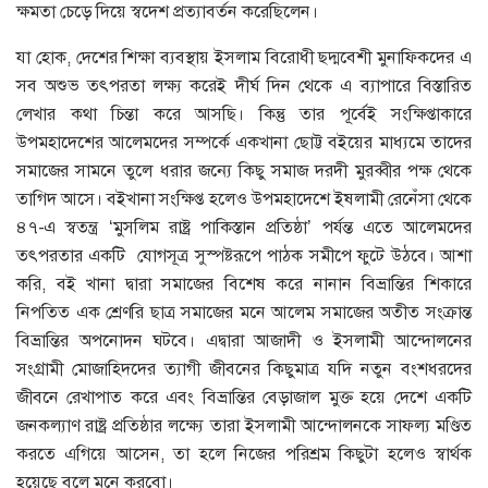
ক্ষমতা চেড়ে দিয়ে স্বদেশ প্রত্যাবর্তন করেছিলেন।
যা হোক, দেশের শিক্ষা ব্যবস্থায় ইসলাম বিরোধী ছদ্মবেশী মুনাফিকদের এ
সব অশুভ তৎপরতা লক্ষ্য করেই দীর্ঘ দিন থেকে এ ব্যাপারে বিস্তারিত
লেখার কথা চিন্তা করে আসছি। কিন্তু তার পূর্বেই সংক্ষিপ্তাকারে
উপমহাদেশের আলেমদের সম্পর্কে একখানা ছোট্ট বইয়ের মাধ্যমে তাদের
সমাজের সামনে তুলে ধরার জন্যে কিছু সমাজ দরদী মুরব্বীর পক্ষ থেকে
তাগিদ আসে। বইখানা সংক্ষিপ্ত হলেও উপমহাদেশে ইষলামী রেনেঁসা থেকে
৪৭-এ স্বতন্ত্র ‘মুসলিম রাষ্ট্র পাকিস্তান প্রতিষ্ঠা’ পর্যন্ত এতে আলেমদের
তৎপরতার একটি যোগসূত্র সুস্পষ্টরূপে পাঠক সমীপে ফুটে উঠবে। আশা
করি, বই খানা দ্বারা সমাজের বিশেষ করে নানান বিভ্রান্তির শিকারে
নিপতিত এক শ্রেণরি ছাত্র সমাজের মনে আলেম সমাজের অতীত সংক্রান্ত
বিভ্রান্তির অপনোদন ঘটবে। এদ্বারা আজাদী ও ইসলামী আন্দোলনের
সংগ্রামী মোজাহিদদের ত্যাগী জীবনের কিছুমাত্র যদি নতুন বংশধরদের
জীবনে রেখাপাত করে এবং বিভ্রান্তির বেড়াজাল মুক্ত হয়ে দেশে একটি
জনকল্যাণ রাষ্ট্র প্রতিষ্ঠার লক্ষ্যে তারা ইসলামী আন্দোলনকে সাফল্য মণ্ডিত
করতে এগিয়ে আসেন, তা হলে নিজের পরিশ্রম কিছুটা হলেও স্বার্থক
হয়েছে বলে মনে করবো।