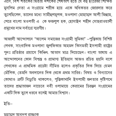
এসে, বিশ শতকের দ্বিতীয় দশকের শেষভাগ হতে যে বহু ইংরেজী শিক্ষিত
মুসলিম নেতা এ সংগ্রামে শরীক হয়ে একে অধিকতর জোরদার করে
তুলেছিলেন, তাদের মধ্যে সামীহুলমূলক, মওলানা মোহাম্মদ আলী জিন্নাহ,
শেরে বাংলা মওলভী এ কে ফজলুল হক, হোসাইন শহীদ সোহরাওয়ার্দী
প্রমুখের নাম সর্বাগ্রে স্মরণীয়।
আজাদী আন্দোলনে “আলেম সমাজের সংগ্রামী ভূমিকা” –পুস্তিকায় বিশিষ্ট
লেখক, সাংবাদিক মওলানা জুলফিকার আহমদ কিসমতী ইসলামী রাষ্ট্রের
পুনঃ প্রতিষ্ঠার প্রয়াসে কিঞ্চিৎ আভাস মাত্র দিয়েছেন। বাংলা ভাষায় এ
আন্দোলনের কোন বিশ্বস্ত ও প্রামাণ্য ইতিহাস আজও রচিত হয়নি বলে
লেখকের এ প্রাথমিক প্রচেষ্টা সীমিত হলেও প্রকৃতির দিক দিয়ে যেমন
মৌলিক, তেমনি অবদানের দিক থেকে প্রথম সারির। বিষয় ও বিন্যাসের
কোথাও ত্রুটি বিচ্যুতি থাকলেও, পুস্তিকাখানি ইসলামী জনতার দৃষ্টিপথে
তাদের শ্রদ্ধাভাজন নায়েবে নবী ওলামায়ে কেরামের চিরন্তন সংগ্রামের
একটি দিক তুলে ধরবে বলেই আমার বিশ্বাস।
ইতি–
মুহাম্মদ আবদুল রাজ্জাক