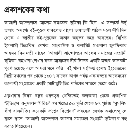
প্রকাশকের কথা
আজাদী আন্দোলনে আলেম সমাজের ভূমিকা কি ছিল –এ সম্পর্কে উর্দু
ভাষায় অসংখ্য বই-পুস্তক থাকলেও বাংলা ভাষাভাষী পাঠক মহল দীর্ঘ দিন
থেকে এ জাতীয় বই-পুস্তকের অভাব অনুভব করে আসছেন। বিশিষ্ট
ইসলামী চিন্তাবিদ, লেখক, সাংবাদিক ও কলামিষ্ট মওলানা জুলফিকার
আহমদ কিসমতী সাহেব “আজাদী আন্দোলনে আলেম সমাজের সংগ্রামী
ভূমিকা” বইখানা লেখার ফলে আমাদের দীর্ঘ দিনের একটি অভাব অনেকটা
পূরণ হয়েছে বলে আমরা মনে করি। বই খানা সংক্ষিপ্ত হলেও ইংরেজদের
দিল্লী দখলের পর থেকে ১৯৪৭ সালের আগষ্ট পর্যন্ত এক নজরে আলেমদের
রক্তক্ষয়ী সংগ্রামের একটি মোটামুটি চিত্র পাঠকের সামনে ভেসে ওঠে।
গ্রন্থখানার বিষয় বস্তুর গুরুত্বের প্রেক্ষিতেই কলকাতা থেকে প্রকাশিত
“ইতিহাস অনুসন্ধান সিরিজ” ৫ম খণ্ডের ৫০ পৃষ্ঠা থেকে ৮৭ পৃষ্ঠায় “মুসলিম
লীগ রাজনীতিঃ কয়েকটি প্রশ্নের বিশ্রেষণ” প্রবন্ধের লেখক অমালেন্দু দে
স্থানে স্থানে “আজাদী আন্দেলনে আলেম সমাজের সংগ্রামী ভূমিকা”র বহু
বরাত দিয়েছেন।