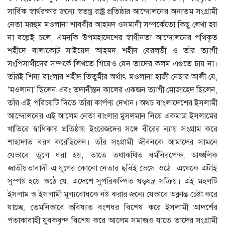
সার্বিক স্বার্থরক্ষার জন্যে স্বতন্ত্র রাষ্ট্র প্রতিষ্ঠার আন্দোলনের অন্যতম সংগ্রামী
নেতা মরহুম মওলানা শাববীর আহমদ ওসমানী সম্পর্কেতো কিছু লেখা হয়
না বল্লেই চলে, এমনকি উপমহাদেশের স্বাধীনতা আন্দোলনের পথিকৃত
শহীদে বালাকোট সাইয়েদ আহমদ শহীদ বেরলভী ও তাঁর ত্যাগী
সংপিসাথীদের সম্পর্কে লিখতে গিয়েও যেন তাদের কলম এগুতে চায় না।
তাঁরই শিষ্য বাংলার শহীদ তিতুমীর অর্থাৎ মওলানা হাজী নেছার আলী যে,
‘মওলানা’ ছিলেন এবং তদানীন্তন কালের একজন ত্যাগী মোজাহেদ ছিলেন,
তাঁর এই পরিচয়টি দিতে তাঁরা কার্পণ্য দেখান। অথচ বাংলাদেশের ইসলামী
আন্দোলনের এই আলেম নেতা বাংলার মুসলমান নিয়ে একমাত্র ইসলামের
খাতিরে স্বাধিকার প্রতিষ্ঠায় ইংরেজদের সঙ্গে বীরের ন্যায় সংগ্রাম করে
শাহাদাত বরণ করেছিলেন। তাঁর সংগ্রামী জীবনকে আমাদের সামনে
যেভাবে তুলে ধরা হয়, তাতে তথাকথিত ধর্মনিরপেক্ষ, আঞ্চলিক
জাতীয়তাবাদী এ যুগের কোনো নেতার ছবিই ভেসে ওঠে। এথেকে এটাই
সুস্পষ্ট হয়ে ওঠে যে, এদেশে সুপরিকল্পিত ষড়যন্ত্র সক্রিয়। এই মহলটি
ইসলাম ও ইসলামী মূল্যবোধকে নষ্ট করার জন্যে যেভাবে অক্লান্ত চেষ্টা করে
যাচ্ছে, তেমনিভাবে ভবিষ্যত বংশধর বিশেষ করে ইসলামী আদর্শের
পতাকাবাহী যুবকবৃন্দ বিশেষ করে আলেম সমাজও যাতে তাদের সংগ্রামী