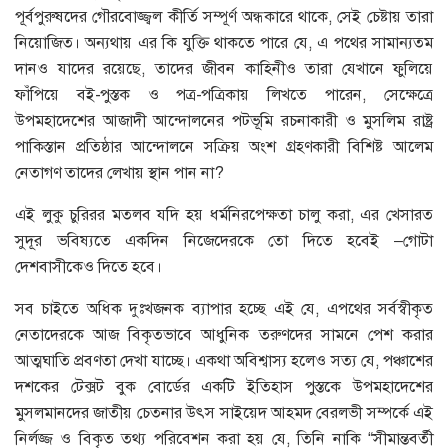
পূর্বপুরুষদের গৌরবোজ্জ্বল কীর্তি সম্পূর্ণ অন্ধকারে থাকে, সেই চেষ্টায় তারা
নিয়োজিত। অন্যথায় এর কি যুক্তি থাকতে পারে যে, এ পথের সামান্যতম
দানও যাদের রয়েছে, তাদের জীবন কাহিনীও তারা যেখানে ফুলিয়ে
ফাঁপিয়ে বই-পুস্তক ও পত্র-পত্রিকায় লিখতে পারেন, সেক্ষেত্রে
উপমহাদেশের আজাদী আন্দোলনের পটভূমি রচনাকারী ও মুসলিম রাষ্ট্র
পাকিস্তান প্রতিষ্ঠার আন্দোলনে সক্রিয় অংশ গ্রহণকারী বিশিষ্ট আলেম
নেতাগণ তাদের লেখায় স্থান পান না?
এই লুকু চুরিরর মতলব যদি হয় ধর্মনিরপেক্ষতা চালু করা, এর খেসারত
সুদূর ভবিষ্যতে একদিন নিজেদেরকে তো দিতে হবেই –গোটা
দেশবাসীকেও দিতে হবে।
সব চাইতে অধিক দুঃখজনক ব্যাপার হচ্ছে এই যে, এপথের সর্বস্বীকৃত
নেতাদেরকে আজ বিকৃতভাবে আধুনিক তরুণদের সামনে পেশ করার
আত্মঘাতি প্রবণতা দেখা যাচ্ছে। একথা অবিশ্বাস্য হলেও সত্য যে, পঞ্চাশের
দশকের টেক্সট বুক বোর্ডের একটি ইতিহাস পুস্তকে উপমহাদেশের
মুসলমানদের জাতীয় চেতনার উৎস সাইয়েদ আহমদ বেরলভী সম্পর্কে এই
নির্লজ্জ ও বিকৃত তথ্য পরিবেশন করা হয় যে, তিনি নাকি “সীমান্তবর্তী