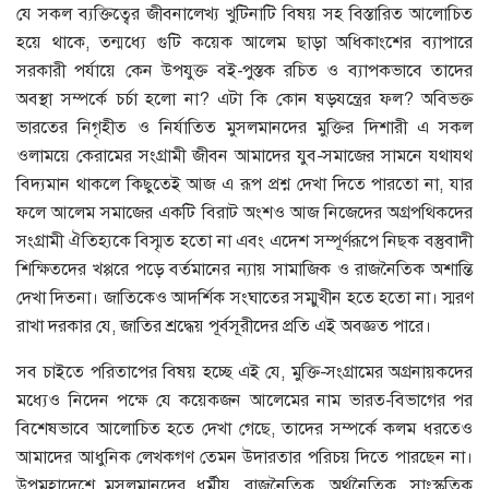
যে সকল ব্যক্তিত্বের জীবনালেখ্য খুটিনাটি বিষয় সহ বিস্তারিত আলোচিত
হয়ে থাকে, তন্মধ্যে গুটি কয়েক আলেম ছাড়া অধিকাংশের ব্যাপারে
সরকারী পর্যায়ে কেন উপযুক্ত বই-পুস্তক রচিত ও ব্যাপকভাবে তাদের
অবস্থা সম্পর্কে চর্চা হলো না? এটা কি কোন ষড়যন্ত্রের ফল? অবিভক্ত
ভারতের নিগৃহীত ও নির্যাতিত মুসলমানদের মুক্তির দিশারী এ সকল
ওলাময়ে কেরামের সংগ্রামী জীবন আমাদের যুব-সমাজের সামনে যথাযথ
বিদ্যমান থাকলে কিছুতেই আজ এ রূপ প্রশ্ন দেখা দিতে পারতো না, যার
ফলে আলেম সমাজের একটি বিরাট অংশও আজ নিজেদের অগ্রপথিকদের
সংগ্রামী ঐতিহ্যকে বিস্মৃত হতো না এবং এদেশ সম্পূর্ণরূপে নিছক বস্তুবাদী
শিক্ষিতদের খপ্পরে পড়ে বর্তমানের ন্যায় সামাজিক ও রাজনৈতিক অশান্তি
দেখা দিতনা। জাতিকেও আদর্শিক সংঘাতের সম্মুখীন হতে হতো না। স্মরণ
রাখা দরকার যে, জাতির শ্রদ্ধেয় পূর্বসূরীদের প্রতি এই অবজ্ঞত পারে।
সব চাইতে পরিতাপের বিষয় হচ্ছে এই যে, মুক্তি-সংগ্রামের অগ্রনায়কদের
মধ্যেও নিদেন পক্ষে যে কয়েকজন আলেমের নাম ভারত-বিভাগের পর
বিশেষভাবে আলোচিত হতে দেখা গেছে, তাদের সম্পর্কে কলম ধরতেও
আমাদের আধুনিক লেখকগণ তেমন উদারতার পরিচয় দিতে পারছেন না।
উপমহাদেশে মুসলমানদের ধর্মীয়, রাজনৈতিক, অর্থনৈতিক, সাংস্কৃতিক