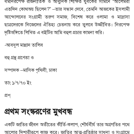
ধর্মনিরপেক্ষ রাজনীতিক ও আধুনিক শিক্ষিত যুবকের সামনে “আলেমরা
এতদিন কোথঅয় ছিলেন?” –তার সন্ধান দেবে, তেমনি আজকের ইসলামী
আন্দোলনের সংগ্রামী তরুণ সমাজ, বিশেষ করে ওলামা ও মাদ্রাসা
ছাত্রদেরকে নিজেদের ঐতিহ্য চেতনায় করে তুলবে উজ্জীবিত। নিরপেক্ষ
দৃষ্টিভঙ্গিতে লিখিত এ বইটির আমি বহুল প্রচার কামনা করি।
-আবদুল মান্নান তালিব
বহু গ্রন্থ প্রণেতা ও
সম্পাদক –মাসিক পৃথিবী, ঢাকা
তাং ১/৭/৭০ ইং
প্রপ্
প্রথম সংস্করণের মুখবন্ধ
একটি জাতির জীবন অতীতের কীর্তি-কলাপ, শৌর্যবীর্য তার অগ্রগতির পথে
আলোর দিশারীরূপে কাজ করে। জাতির আত্ম-প্রতিষ্ঠার সাধনা ও সংগ্রামে