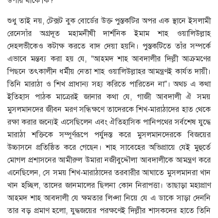
উপায় থাকে কি?
শুধু তাই নয়, টেক্সট বুক বোর্ডের উক্ত পুস্তকটির অপর এক স্থানে ইসলামী
রেনেসাঁর অগ্রদূত মহামনীষী দার্শনিক ইমাম শাহ ওয়ালিউল্লাহ
দেহলভীকেও কটাক্ষ করতে বাদ দেয়া হয়নি। পুস্তকটিতে তাঁর সম্পর্কে
এভাবে মন্তব্য করা হয় যে, “আহমদ শাহ আবদালীর দিল্লী আক্রমণের
পিছনে তৎকালীন ধর্মীয় নেতা শাহ ওয়ালিউল্লাহর আমন্ত্রণই কার্যত দায়ী।
তিনি মারাঠা ও শিখ প্রাধান্য সহ্য করিতে পারিতেন না”। অথচ এ কথা
ইতিহাস পাঠক মাত্রেরই জানার কথা যে, গাজী আবদালী ঐ সময়
মুসলমানদের জীবন মরণ সন্ধিক্ষণে তাদেরকে শিখ-মারাঠাদের হাত থেকে
রক্ষা করার জন্যেই এসেছিলেন এবং ঐতিহাসিক পানিপথের সর্বশেষ যুদ্ধে
মারাঠা শক্তিকে সম্পূর্ণরূপে পর্যুদস্ত করে মুসলমানদেরকে বিজয়ের
উচ্চাসনে প্রতিষ্ঠিত করে গেছেন। শাহ সাবেহের অভিপ্রায়ে যেই মুহুর্তে
মোগল প্রশাসনের আমীরুল উমারা নজীবুদ্দৌলা আবদালীকে আমন্ত্রণ করে
এনেছিলেন, সে সময় শিখ-মারাঠাদের তরবারীর আঘাতে মুসলমানরা খান
খান হচ্ছিল, তাদের জানমালের ছিলনা কোন নিরাপত্তা। তাছাড়া মহাপ্রাণ
আহমদ শাহ আবদালী যে ক্ষমতার লিপ্সা নিয়ে যে এ ডাকে সাড়া দেননি
তার বড় প্রমাণ হলো, যুদ্ধজয়ের পরক্ষণেই দিল্লীর শাসকদের হাতে তিনি