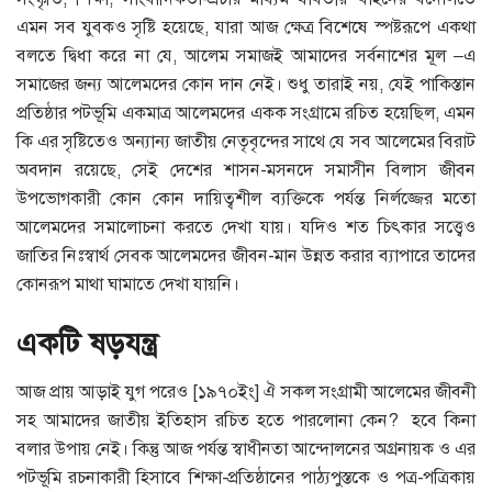
এমন সব যুবকও সৃষ্টি হয়েছে, যারা আজ ক্ষেত্র বিশেষে স্পষ্টরূপে একথা
বলতে দ্বিধা করে না যে, আলেম সমাজই আমাদের সর্বনাশের মূল –এ
সমাজের জন্য আলেমদের কোন দান নেই। শুধু তারাই নয়, যেই পাকিস্তান
প্রতিষ্ঠার পটভূমি একমাত্র আলেমদের একক সংগ্রামে রচিত হয়েছিল, এমন
কি এর সৃষ্টিতেও অন্যান্য জাতীয় নেতৃবৃন্দের সাথে যে সব আলেমের বিরাট
অবদান রয়েছে, সেই দেশের শাসন-মসনদে সমাসীন বিলাস জীবন
উপভোগকারী কোন কোন দায়িত্বশীল ব্যক্তিকে পর্যন্ত নির্লজ্জের মতো
আলেমদের সমালোচনা করতে দেখা যায়। যদিও শত চিৎকার সত্ত্বেও
জাতির নিঃস্বার্থ সেবক আলেমদের জীবন-মান উন্নত করার ব্যাপারে তাদের
কোনরূপ মাথা ঘামাতে দেখা যায়নি।
একটি ষড়যন্ত্র
আজ প্রায় আড়াই যুগ পরেও [১৯৭০ইং] ঐ সকল সংগ্রামী আলেমের জীবনী
সহ আমাদের জাতীয় ইতিহাস রচিত হতে পারলোনা কেন? হবে কিনা
বলার উপায় নেই। কিন্তু আজ পর্যন্ত স্বাধীনতা আন্দোলনের অগ্রনায়ক ও এর
পটভূমি রচনাকারী হিসাবে শিক্ষা-প্রতিষ্ঠানের পাঠ্যপুস্তকে ও পত্র-পত্রিকায়