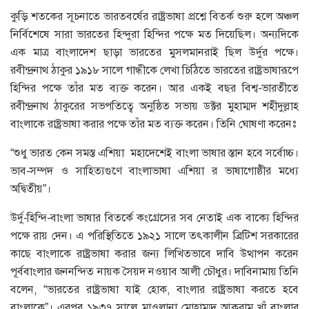
কুড়ি শতকের সূচনাতে ভারতবর্ষের রাষ্ট্রভাষা প্রশ্নে বিতর্ক শুরু হলে অঞ্চল
নির্বিশেষে সারা ভারতের হিন্দুরা হিন্দির পক্ষে মত দিয়েছিল। অন্যদিকে
এক মাত্র বাংলাদেশ ছাড়া ভারতের মুসলমানরাই ছিল উর্দুর পক্ষে।
রবীন্দ্রনাথ ঠাকুর ১৯১৮ সালে গান্ধীকে লেখা চিঠিতে ভারতের রাষ্ট্রভাষারূপে
হিন্দির পক্ষে তাঁর মত ব্যক্ত করেন। আর একই বছর বিশ্ব-ভারতীতে
রবীন্দ্রনাথ ঠাকুরের সভপতিত্বে অনুষ্ঠিত সভায় ডক্টর মুহাম্মদ শহীদুল্লাহ
বাংলাকে রাষ্ট্রভাষা করার পক্ষে তাঁর মত ব্যক্ত করেন। তিনি ঘোষণা করেনঃ
“শুধু ভারত কেন সমস্ত এশিয়া মহাদেশেই বাংলা ভাষার স্তান হবে সর্বোচ্চ।
ভাব-সম্পদ ও সাহিত্যগুণে বাংলাভাষা এশিয়া র ভাষাগোষ্ঠীর মধ্যে
অদ্বিতীয়”।
উর্দু-হিন্দি-বাংলা ভাষার বিতর্কে কংগ্রেসের সব নেতাই এক বাক্যে হিন্দির
পক্ষে রায় দেন। এ পরিস্থিতিতে ১৯২১‌ সালে তৎকালীন ব্রিটিশ সরকারের
কাছে বাংলাকে রাষ্ট্রভাষা করার জন্য লিখিতভাবে দাবি উত্থাপন করেন
পূর্ববাংলার জননন্দিত নায়ক সৈয়দ নওয়াব আলী চৌধুর। দাবিনামায় তিনি
বলেন, “ভারতের রাষ্ট্রভাষা যাই হোক, বাংলার রাষ্ট্রভাষা করতে হবে
বাংলাকে”। এরপর ১৯৩৭ সালে মাওলানা মোহাম্মদ আকরাম খাঁ বাংলার