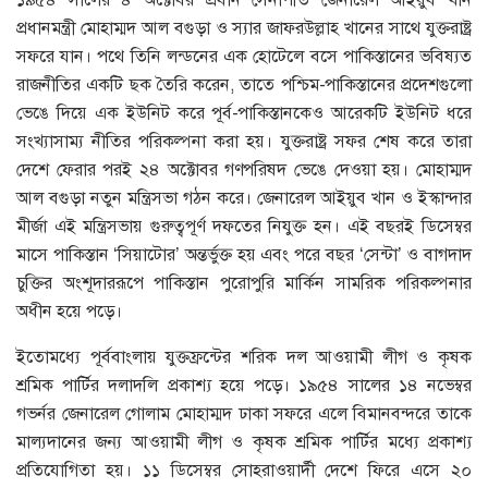
প্রধানমন্ত্রী মোহাম্মদ আল বগুড়া ও স্যার জাফরউল্লাহ খানের সাথে যুক্তরাষ্ট্র
সফরে যান। পথে তিনি লন্ডনের এক হোটেলে বসে পাকিস্তানের ভবিষ্যত
রাজনীতির একটি ছক তৈরি করেন, তাতে পশ্চিম-পাকিস্তানের প্রদেশগুলো
ভেঙে দিয়ে এক ইউনিট করে পূর্ব-পাকিস্তানকেও আরেকটি ইউনিট ধরে
সংখ্যাসাম্য নীতির পরিকল্পনা করা হয়। যুক্তরাষ্ট্র সফর শেষ করে তারা
দেশে ফেরার পরই ২৪ অক্টোবর গণপরিষদ ভেঙে দেওয়া হয়। মোহাম্মদ
আল বগুড়া নতুন মন্ত্রিসভা গঠন করে। জেনারেল আইয়ুব খান ও ইস্কান্দার
মীর্জা এই মন্ত্রিসভায় গুরুত্বপূর্ণ দফতের নিযুক্ত হন। এই বছরই ডিসেম্বর
মাসে পাকিস্তান ‘সিয়াটোর’ অন্তর্ভুক্ত হয় এবং পরে বছর ‘সেন্টা’ ও বাগদাদ
চুক্তির অংশূদাররূপে পাকিস্তান পুরোপুরি মার্কিন সামরিক পরিকল্পনার
অধীন হয়ে পড়ে।
ইতোমধ্যে পূর্ববাংলায় যুক্তফ্রন্টের শরিক দল আওয়ামী লীগ ও কৃষক
শ্রমিক পার্টির দলাদলি প্রকাশ্য হয়ে পড়ে। ১৯৫৪ সালের ১৪ নভেম্বর
গভর্নর জেনারেল গোলাম মোহাম্মদ ঢাকা সফরে এলে বিমানবন্দরে তাকে
মাল্যদানের জন্য আওয়ামী লীগ ও কৃষক শ্রমিক পার্টির মধ্যে প্রকাশ্য
প্রতিযোগিতা হয়। ১১ ডিসেম্বর সোহরাওয়ার্দী দেশে ফিরে এসে ২০