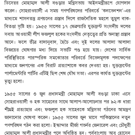
ডিসেম্বর মোহাম্মদ আলী বগুড়ার মন্ত্রিসভায় আইনমন্ত্রীরূপে যোগদান
করেন। সোহরাওয়ার্দী এ সময় গণপরিষদের পরিবর্তে ‘কনভেনশন’-এর
মাধ্যমে শাসনতন্ত্র প্রণয়নের প্রস্তাব দিলে রাজনৈতিক মহলে তুমুল বাক-
বিতণ্ডা সৃষ্টি হয়। ১৯৫৫ সালের ১৭ ফেব্রুয়ারি যুক্তফ্রন্ট সংসদীয় দলের
সবায় আওয়ামী লীগ ফজলুল হকের সংসদীয় নেতৃত্বের প্রতি অনাস্থা প্রস্তাব
আনে। ফলে তীব্র বাদানুবাদ, হৈচৈ এবং দুই দলের আলাদা আলাদা
বিজয়ের ঘোষণার মধ্য দিয়ে সভাটি পণ্ড হয়ে যায়। দেশের সার্বিক
পরিস্থিতিতে পারস্পরিক সমঝোতার পরিবর্তে বিভেদমূলক পদক্ষেপের
মাধ্যমে জনগণের এক বিরাট প্রত্যাশাকে কবর দেওয়া হয়। যুক্তফ্রন্টের
পার্লামেন্টারি পার্টির এটিই ছিল শেষ যৌথ সভা। এরপর কার্যত যুক্তফ্রন্টের
মৃত্যু হলো।
১৯৫৫ সালের ৩ জুন প্রধানমন্ত্রী মোহাম্মদ আলী বগুড়া ঢাকা এসে
সোহরাওয়ার্দী ও হক সাহেবের সাথে আলাপ-আলোচনার পর ৯২-ক ধারা
শীঘ্রই প্রত্যাহার এবং ফজলুল হক সাহেবকে মন্ত্রিসভা গঠনের আমন্ত্রণ
জানানোর ঘোষণা করেন। ১৯৫৫ সালের জুন মাসে পাকিস্তানের নতুন
পণপরিষদ গঠন করা হলো। ইস্কান্দার মীর্জা গভর্নর জেনারেল এবং চৌধুরী
মোহাম্মদ আলী প্রধানমন্ত্রীর পদে অধিষ্ঠিত হন। পূর্ববাংলায় আবূ হোসেন