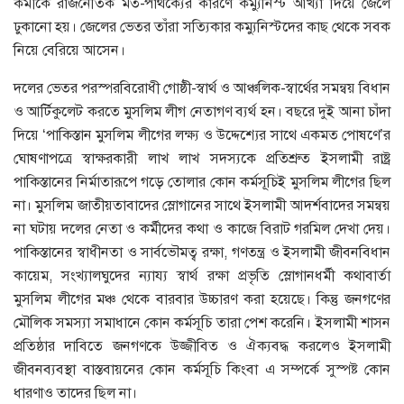
কর্মীকে রাজনৈতিক মত-পার্থক্যের কারণে কম্যুনিস্ট আখ্যা দিয়ে জেলে
ঢুকানো হয়। জেলের ভেতর তাঁরা সত্যিকার কম্যুনিস্টদের কাছ থেকে সবক
নিয়ে বেরিয়ে আসেন।
দলের ভেতর পরস্পরবিরোধী গোষ্ঠী-স্বার্থ ও আঞ্চলিক-স্বার্থের সমন্বয় বিধান
ও আর্টিকুলেট করতে মুসলিম লীগ নেতাগণ ব্যর্থ হন। বছরে দুই আনা চাঁদা
দিয়ে ‘পাকিস্তান মুসলিম লীগের লক্ষ্য ও উদ্দেশ্যের সাথে একমত পোষণে’র
ঘোষণাপত্রে স্বাক্ষরকারী লাখ লাখ সদস্যকে প্রতিশ্রুত ইসলামী রাষ্ট্র
পাকিস্তানের নির্মাতারূপে গড়ে তোলার কোন কর্মসূচিই মুসলিম লীগের ছিল
না। মুসলিম জাতীয়তাবাদের স্লোগানের সাথে ইসলামী আদর্শবাদের সমন্বয়
না ঘটায় দলের নেতা ও কর্মীদের কথা ও কাজে বিরাট গরমিল দেখা দেয়।
পাকিস্তানের স্বাধীনতা ও সার্বভৌমত্ব রক্ষা, গণতন্ত্র ও ইসলামী জীবনবিধান
কায়েম, সংখ্যালঘুদের ন্যায্য স্বার্থ রক্ষা প্রভৃতি স্লোগানধর্মী কথাবার্তা
মুসলিম লীগের মঞ্চ থেকে বারবার উচ্চারণ করা হয়েছে। কিন্তু জনগণের
মৌলিক সমস্যা সমাধানে কোন কর্মসূচি তারা পেশ করেনি। ইসলামী শাসন
প্রতিষ্ঠার দাবিতে জনগণকে উজ্জীবিত ও ঐক্যবদ্ধ করলেও ইসলামী
জীবনব্যবস্থা বাস্তবায়নের কোন কর্মসূচি কিংবা এ সম্পর্কে সুস্পষ্ট কোন
ধারণাও তাদের ছিল না।