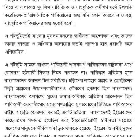
দিয়ে এ এলাকায় মুসলিম সাহিত্যিক ও সাংস্কৃতিক কর্মীগণ মর্মে উপলব্ধি
করেছিলেনঃ ‘রাজনৈতিক পাকিস্তানের জন্ম যদি কোন কারণে নাও হয়,
সাংস্কৃতিক পাকিস্তানের জন্ম হতেই হবে’।
এ পটভূমিতেই বাংলার মুসলমাননদের স্বাধীনতা আন্দোলন এবং তাদের
ভাষার স্বাতন্ত্র্য ও অধিকার আদায়ের লড়াই পরস্পর হাত ধরাধরি করে
এগিয়েছিল।
এ পটভূমি সামনে রাখলে পাকিস্তানী শাসকগণ পাকিস্তানের রাষ্ট্রভাষা প্রশ্নে
কোনরূপ হঠকারী সিদ্ধান্ত নিতে পারতেন না। পাকিস্তান প্রতিষ্ঠার মূলে
বাংলাদেশের অবদান চিল সর্বাধিক। চল্লিশের লাহোর প্রস্তাব ও ছেচল্লিশের
দিল্লী প্রস্তাবের উত্থাপনকারীরূপেও গৌরবের হকদার ছিল বাংলাদেশ।
বাংলাদেশের জনগণের মুখের ভাষার অধিকার প্রতিষ্ঠার আন্দোলন ছিল
পাকিস্তানী অবকাঠামোর মধ্যে গণতান্ত্রিক মূল্যবোধের ভিত্তিতে পাকিস্তানের
রাষ্ট্রীয় সংহতি জোরদার করারই একটি প্রক্রিয়া। বাংলাদেশই ইংরেজদের
কাছে প্রথম পদানত হয়েছিল এবং ইংরেজবিরোধী স্বাধীনতা সংগ্রামে
এদেশের মানুষকে দীর্ঘকাল জড়িত থাকতে হয়েছে। ইংরেজ ও বর্ণহিন্দুদের
সর্বাধিক শোষণের শিকার এ অঞ্চলের মানুষ পাকিস্তান আন্দোলনে মূল