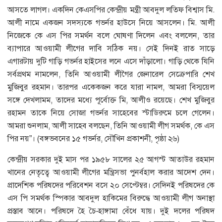
আসতে লাগল। একদিন কেএসপির কেন্দ্রীয় মন্ত্রী আবদুল লতিফ বিশ্বাস মি.
আলী নামে একজন সদস্যকে গভর্নর হাউসে নিয়ে আসলেন। মি. আলী
নিজেকে কে এস পির সমর্থন বলে ঘোষণা দিলেন এবং বললেন, তার
ব্যাপারে আওয়ামী লীগের দাবি সঠিক নয়। সেই দিনই রাত সাড়ে
এগারটায় দুটি গাড়ি গভর্নর হাইসের লনে এসে দাঁড়ালো। গাড়ি থেকে যিনি
সর্বপ্রথম নামলেন, তিনি আওয়ামী লীগৈর জেনারেল সেক্রেপারি শেখ
মুজিবুর রহমান। তারপর একেকজন করে যারা নামল, আমরা বিস্ময়েল
সঙ্গে দেখলামম, তাদের মধ্যে পূর্বোক্ত মি, আলীও রয়েছে। শেখ মুজিবুর
রহামন তাকে নিয়ে সোজা গভর্নর সাহেবের স্টাডিরুমে চলে গেলেন।
আমরা শুনলাম, আলী সাহেব বলছেন, তিনি আওয়ামী লীগ সমর্থক, কে এস
পির নয়”। (বঙ্গভবনের ১৫ গভর্নর, সৌখিন প্রকাশনী, পৃষ্ঠা ২৬)
কেন্দ্রীয় সরকার দুই মাস পর ১৯৫৮ সালের ২৫ আগস্ট আতাউর রহমান
খানের নেতৃত্বে আওয়ামী লীগের মন্ত্রিসভা পুনর্বহাল করার আদেশ দেন।
প্রাদেশিক পরিষদের পরিবেশন বসে ২০ সেপ্টেম্বর। সেদিনই পরিষদের কে
এস পি সমর্থক স্পিকার আবদুল হাকিমের বিরুদ্ধে আওয়ামী লীগ অনাস্থা
প্রস্তাব আনে। পরিষদে হৈ চৈ-হাঙ্গামা বেঁধে যায়। দুই দলের পরিষদ