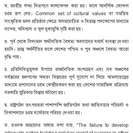
ঘ. জাতীয় লক্ষ্য নিরূপণে কালক্ষেপন করা হয়। ফলে আদর্শিক কোন্দল
চরম রূপ নেয়। Common set of cultural values বা সমন্বিত
সাংস্কৃতিক মনন প্রতিষ্ঠার ক্ষেত্রে অসময়োচিত ও বিভ্রান্ত পদক্ষেপের মাধ্যমে
সন্দেহ, অবিশ্বাস ও ভূল বুঝাবুঝি সৃষ্টি করা হয়।
ঙ. পূর্ব থেকে বিদ্যমান অর্থনৈতিক বৈষম্য অবসানের যথার্য ব্যবস্থা নেওয়া
হয়নি। ভ্রান্ত অর্থনীতির ফলে দেশের পশ্চিম ও পুব অঞ্চলে বৈষম্য আরো
বৃদ্ধি পায়।
চ. প্রতিনিধিত্বমূলক উপায়ে রাজনৈতিক অংশগ্রহণ এবং সব অঞ্চলের
সর্বস্তরের জনগণের ক্ষমতা বিস্তারের পূর্ণ সুযোগ না দিয়ে আমলাতন্ত্রের
মাধ্যমে প্রশাসনের চরম কেন্দ্রীয়করণ করা হয়।দেশের সামাজিক প্রক্রিয়ায়
সরকারি ভুমিকার বিস্তার ঘটানো হয়।
ছ. রাষ্ট্রগঠন তৎপরতরা পাশাপাশি জাতিগঠন তথা জাতিসত্তার পরিচর্যা ও
বিকাশদানে চরম ব্যার্থতার পরিচয় দেওয়া হয়।
ড. রওনক জাহানের ভাষায় বলা যায়, “The failure to develop
adequate nation building policies inspit of success in other