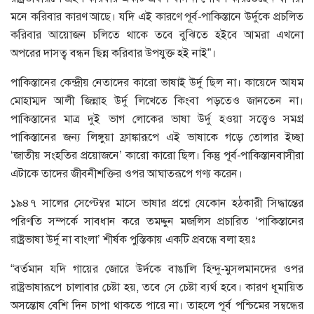
মনে করিবার কারণ আছে। যদি এই কারণে পূর্ব-পাকিস্তানে উর্দুকে প্রচলিত
করিবার আয়োজন চলিতে থাকে তবে বুঝিতে হইবে আমরা এখনো
অপরের দাসত্ব বন্ধন ছিন্ন করিবার উপযুক্ত হই নাই”।
পাকিস্তানের কেন্দ্রীয় নেতাদের কারো ভাষাই উর্দু ছিল না। কায়েদে আযম
মোহাম্মদ আলী জিন্নাহ উর্দু লিখেতে কিংবা পড়তেও জানতেন না।
পাকিস্তানের মাত্র দুই ভাগ লোকের ভাষা উর্দু হওয়া সত্ত্বেও সমগ্র
পাকিস্তানের জন্য লিঙ্গুয়া ফ্রাঙ্কারূপে এই ভাষাকে গড়ে তোলার ইচ্ছা
‘জাতীয় সংহতির প্রয়োজনে’ কারো কারো ছিল। কিন্তু পূর্ব-পাকিস্তানবাসীরা
এটাকে তাদের জীবনীশক্তির ওপর আঘাতরূপে গণ্য করেন।
১৯৪৭ সালের সেপ্টেম্বর মাসে ভাষার প্রশ্নে যেকোন হঠকারী সিদ্ধান্তের
পরিণতি সম্পর্কে সাবধান করে তমদ্দুন মজলিস প্রচারিত ‘পাকিস্তানের
রাষ্ট্রভাষা উর্দু না বাংলা’ শীর্ষক পুস্তিকায় একটি প্রবন্ধে বলা হয়ঃ
“বর্তমান যদি গায়ের জোরে উর্দকে বাঙালি হিন্দু-মুসলমানদের ওপর
রাষ্ট্রভাষারূপে চালাবার চেষ্টা হয়, তবে সে চেষ্টা ব্যর্থ হবে। কারণ ধূমায়িত
অসন্তোষ বেশি দিন চাপা থাকতে পারে না। তাহলে পূর্ব পশ্চিমের সম্বন্ধের