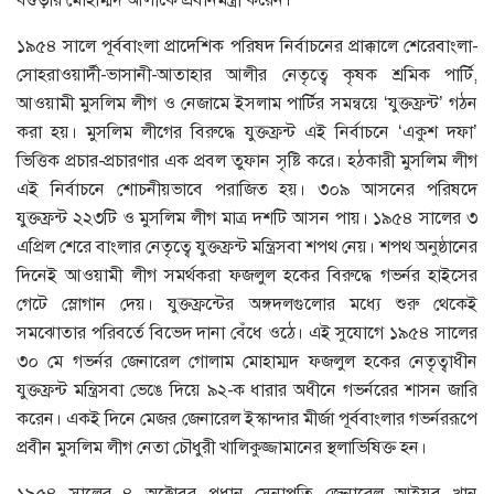
১৯৫৪ সালে পূর্ববাংলা প্রাদেশিক পরিষদ নির্বাচনের প্রাক্কালে শেরেবাংলা-
সোহরাওয়ার্দী-ভাসানী-আতাহার আলীর নেতৃত্বে কৃষক শ্রমিক পার্টি,
আওয়ামী মুসলিম লীগ ও নেজামে ইসলাম পার্টির সমন্বয়ে ‘যুক্তফ্রন্ট’ গঠন
করা হয়। মুসলিম লীগের বিরুদ্ধে যুক্তফ্রন্ট এই নির্বাচনে ‘একুশ দফা’
ভিত্তিক প্রচার-প্রচারণার এক প্রবল তুফান সৃষ্টি করে। হঠকারী মুসলিম লীগ
এই নির্বাচনে শোচনীয়ভাবে পরাজিত হয়। ৩০৯ আসনের পরিষদে
যুক্তফ্রন্ট ২২৩টি ও মুসলিম লীগ মাত্র দশটি আসন পায়। ১৯৫৪ সালের ৩
এপ্রিল শেরে বাংলার নেতৃত্বে যুক্তফ্রন্ট মন্ত্রিসবা শপথ নেয়। শপথ অনুষ্ঠানের
দিনেই আওয়ামী লীগ সমর্থকরা ফজলুল হকের বিরুদ্ধে গভর্নর হাইসের
গেটে স্লোগান দেয়। যুক্তফ্রন্টের অঙ্গদলগুলোর মধ্যে শুরু থেকেই
সমঝোতার পরিবর্তে বিভেদ দানা বেঁধে ওঠে। এই সুযোগে ১৯৫৪ সালের
৩০ মে গভর্নর জেনারেল গোলাম মোহাম্মদ ফজলুল হকের নেতৃত্বাধীন
যুক্তফ্রন্ট মন্ত্রিসবা ভেঙে দিয়ে ৯২-ক ধারার অধীনে গভর্নরের শাসন জারি
করেন। একই দিনে মেজর জেনারেল ইস্কান্দার মীর্জা পূর্ববাংলার গভর্নররূপে
প্রবীন মুসলিম লীগ নেতা চৌধুরী খালিকুজ্জামানের স্থলাভিষিক্ত হন।
১৯৫৪ সালের ৪ অক্টোবর প্রধান সেনাপতি জেনারেল আইয়ুব খান