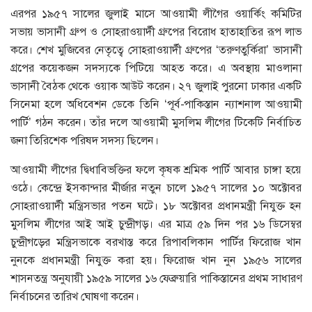
এরপর ১৯৫৭ সালের জুলাই মাসে আওয়ামী লীগৈর ওয়ার্কিং কমিটির
সভায় ভাসানী গ্রুপ ও সোহরাওয়ার্দী গ্রুপের বিরোধ হাতাহাতির রূপ লাভ
করে। শেখ মুজিবের নেতৃত্বে সোহরাওয়ার্দী গ্রুপের ‘তরুণতুর্কিরা’ ভাসানী
গ্রপের কয়েকজন সদস্যকে পিটিয়ে আহত করে। এ অবস্থায় মাওলানা
ভাসানী বৈঠক থেকে ওয়াক আউট করেন। ২৭ জুলাই পুরনো ঢাকার একটি
সিনেমা হলে অধিবেশন ডেকে তিনি ‘পূর্ব-পাকিস্তান ন্যাশনাল আওয়ামী
পার্টি’ গঠন করেন। তাঁর দলে আওয়ামী মুসলিম লীগের টিকেটি নির্বাচিত
জনা তিরিশেক পরিষদ সদস্য ছিলেন।
আওয়ামী লীগের দ্বিধাবিভক্তির ফলে কৃষক শ্রমিক পার্টি আবার চাঙ্গা হয়ে
ওঠে। কেন্দ্রে ইসকান্দার মীর্জার নতুন চালে ১৯৫৭ সালের ১০ অক্টোবর
সোহরাওয়ার্দী মন্ত্রিসভার পতন ঘটে। ১৮ অক্টোবর প্রধানমন্ত্রী নিযুক্ত হন
মুসলিম লীগের আই আই চুন্দ্রীগড়। এর মাত্র ৫৯ দিন পর ১৬ ডিসেম্বর
চুন্দ্রীগড়ের মন্ত্রিসভাকে বরখাস্ত করে রিপাবলিকান পার্টির ফিরোজ খান
নুনকে প্রধানমন্ত্রী নিযুক্ত করা হয়। ফিরোজ খান নুন ১৯৫৬ সালের
শাসনতন্ত্র অনুযায়ী ১৯৫৯ সালের ১৬ ফেব্রুয়ারি পাকিস্তানের প্রথম সাধারণ
নির্বাচনের তারিখ ঘোষণা করেন।