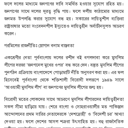
ফলে দলের মাধ্যমে জনগণের দাবি সমর্থিত হওয়ার সুযোগ রহিত হয়।
জনগণের সাথে দলের দূরত্ব বৃদ্ধি পায়। ফলে দলীয় কাঠামোর মাধ্যমে
জনমত উপলব্ধি করার সুযোগ বন্ধ হয়। সকারের দায়িত্বশীল ব্যক্তিরা
রাষ্ট্রভাষার মতো সংবেদনশীল ইস্যুতেও দায়িত্বহীন অর্বাচীনসুলভ আচরণ
করেন।
গরমিলের রাজনীতিঃ স্লোগান বনাম বাস্তবতা
একশ্রেণীর নেতা পূর্ববাংলায় দলের রশীদ বই বগলদাবা করে মুসলিম
লীগের দরজা ‘জনগনেল মুখের ওপর’ বন্ধ করে দেন। বস্তুত মুসলিম লীগের
পুনর্গঠন প্রক্রিয়ায় বাংলাদেশে পোড়ামাটি নীতি অনুসরণ করা হয়। এর ফল
হিসেবেই পূর্ববাংলা থেকে শক্তিশালী বিরোধী দলরূপে ১৯৪৯ সালে
‘আওয়ামী মুসলিম লীগ’ বা জনগণের মুসলিম লীগের জন্ম হয়।
বিরোধী মতের লোকদের সাথে আচরণে মুসলিম লীগারদের দায়িত্বহীনতা
সকল সীমা ছাড়িয়ে যায়। শেরে বাংলা ও সোহরাওয়ার্দীর মত পাকিস্তান
আন্দোলনের প্রথম সারির নেতাদেরকে ‘দেশদ্রোহী’ ও ‘বিদেশী চর’ আখ্যা
দেওয়া হয়। ফলে দেশের আসল শক্ররা উৎসাহিত হয়। বহু রাজনৈতিক