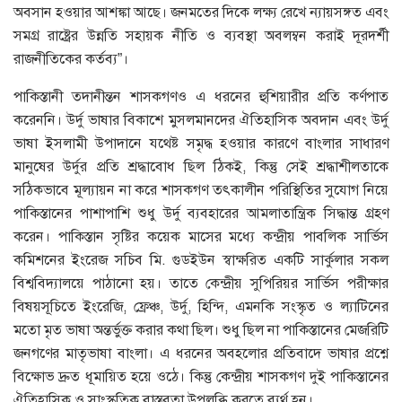
অবসান হওয়ার আশঙ্কা আছে। জনমতের দিকে লক্ষ্য রেখে ন্যায়সঙ্গত এবং
সমগ্র রাষ্ট্রের উন্নতি সহায়ক নীতি ও ব্যবস্থা অবলম্বন করাই দূরদর্শী
রাজনীতিকের কর্তব্য”।
পাকিস্তানী তদানীন্তন শাসকগণও এ ধরনের হুশিয়ারীর প্রতি কর্ণপাত
করেননি। উর্দু ভাষার বিকাশে মুসলমানদের ঐতিহাসিক অবদান এবং উর্দু
ভাষা ইসলামী উপাদানে যথেষ্ট সমৃদ্ধ হওয়ার কারণে বাংলার সাধারণ
মানুষের উর্দুর প্রতি শ্রদ্ধাবোধ ছিল ঠিকই, কিন্তু সেই শ্রদ্ধাশীলতাকে
সঠিকভাবে মূল্যায়ন না করে শাসকগণ তৎকালীন পরিস্থিতির সুযোগ নিয়ে
পাকিস্তানের পাশাপাশি শুধু উর্দু ব্যবহারের আমলাতান্ত্রিক সিদ্ধান্ত গ্রহণ
করেন। পাকিস্তান সৃষ্টির কয়েক মাসের মধ্যে কন্দ্রীয় পাবলিক সার্ভিস
কমিশনের ইংরেজ সচিব মি. গুডইউন স্বাক্ষরিত একটি সার্কুলার সকল
বিশ্ববিদ্যালয়ে পাঠানো হয়। তাতে কেন্দ্রীয় সুপিরিয়র সার্ভিস পরীক্ষার
বিষয়সূচিতে ইংরেজি, ফ্রেঞ্চ, উর্দু, হিন্দি, এমনকি সংস্কৃত ও ল্যাটিনের
মতো মৃত ভাষা অন্তর্ভুক্ত করার কথা ছিল। শুধু ছিল না পাকিস্তানের মেজরিটি
জনগণের মাতৃভাষা বাংলা। এ ধরনের অবহলোর প্রতিবাদে ভাষার প্রশ্নে
বিক্ষোভ দ্রুত ধূমায়িত হয়ে ওঠে। কিন্তু কেন্দ্রীয় শাসকগণ দুই পাকিস্তানের
ঐতিহাসিক ও সাংস্কুতিক বাস্তবতা উপলব্ধি করতে ব্যর্থ হন।