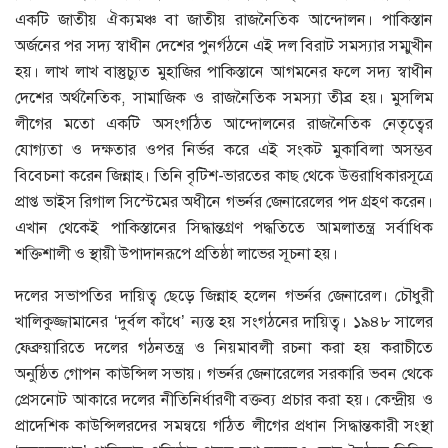
একটি জাতীয় ঐক্যমঞ্চ বা জাতীয় রাজনৈতিক আন্দোলন। পাকিস্তান
অর্জনের পর সদ্য স্বাধীন দেশের পুনর্গঠনে এই দল বিরাট সমস্যার সম্মুখীন
হয়। লাখ লাখ বাস্তুচ্যুত মুহাজির পাকিস্তানে আগমনের ফলে সদ্য স্বাধীন
দেশের অর্থনৈতিক, সামাজিক ও রাজনৈতিক সমস্যা তীব্র হয়। মুসলিম
লীগের মতো একটি অসংগঠিত আন্দোলনের রাজনৈতিক নেতৃত্বের
যোগ্যতা ও দক্ষতার ওপর নির্ভর করে এই সংকট মুকাবিলা অসম্ভব
বিবেচনা করেন জিন্নাহ। তিনি বৃটিশ-ভারতের কাছ থেকে উত্তরাধিকারসূত্রে
প্রাপ্ত ভাইস রিগাল সিস্টেমের অধীনে গভর্নর জেনারেলের পদ গ্রহণ করেন।
এখান থেকেই পাকিস্তানের সিদ্ধান্তগ্রণ পদ্ধতিতে আমলাতন্ত্র সর্বাধিক
শক্তিশালী ও স্থায়ী উপাদানরূপে প্রতিষ্ঠা লাভের সূচনা হয়।
দলের সভাপতির দায়িত্ব ছেড়ে জিন্নাহ হলেন গভর্নর জেনারেল। চৌধুরী
খালিকুজ্জামানের ‘দুর্বল কাঁধে’ ন্যস্ত হয় সংগঠনের দায়িত্ব। ১৯৪৮ সালের
ফেব্রুয়ারিতে দলের গঠনতন্ত্র ও নিয়মাবলী রচনা করা হয় করাচীতে
অনুষ্ঠিত গোপন কাউন্সিল সভায়। গভর্নর জেনারেলের সরকারি ভবন থেকে
প্রেসনোট আকারে দলের নীতিনির্ধারণী বক্তব্য প্রচার করা হয়। কেন্দ্রীয় ও
প্রাদেশিক কাউন্সিলরদের সমন্বয়ে গঠিত লীগের প্রধান সিদ্ধান্তকারী সংস্থা