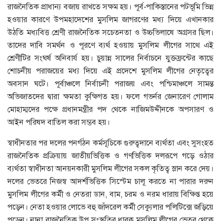
রাজনৈতিক প্রাধান্য বজায় রাখতে সক্ষম হয়। পূর্ব-পাকিস্তানের পটভূমি ভিন্ন
হওয়ার কারণে উপমহাদেশের মুসলিম জাগরণের মধ্য দিয়ে এখানকার
উঠতি মধ্যবিত্ত শ্রেণী রাজনৈতিক সচেতনতা ও উচ্চভিলাষে অগ্রসর ছিল।
তাদের দাবি সমর্থন ও পূরণে ব্যর্থ হওয়ায় মুসলিম লীগের সাথে এই
শ্রেণীটির সংঘর্ষ অনিবার্য হয়। চুয়ান্ন সালের নির্বাচনে যুক্তফ্রন্টের কাছে
শোচনীয় পরাজয়ের মধ্য দিয়ে এই প্রদেশে মুসলিম লীগের নেতৃত্বের
অবসান ঘটে। পূর্বাঞ্চলে নির্বাচনী পরাজয় এবং পশ্চিমাঞ্চলে সামন্ত
অভিজাতদের দ্বারা ক্ষমতা কুক্ষিগত হয়। ফলে গভর্নর জেনারেণ গোলাম
মোহাম্মদের পক্ষে প্রধানমন্ত্রীর পদ থেকে নাজিমউদ্দীনকে অপসারণ ও
আইন পরিষদ বাতিল করা সম্ভব হয়।
স্বাধীনতার পর দলের পনর্গঠন কর্মসূচিকে গুরুত্বদানে ব্যর্থতা এবং সুসংহত
রাজনৈতিক প্রক্রিয়ায় জাতীয়ভিত্তিক ও গণভিত্তিক দলরূপে গড়ে ওঠার
ব্যর্থতা স্বাধীনতা আনয়নকারী মুসলিম লীগের সকল কৃতিত্ব স্লান করে দেয়।
দলের ভেতরে নিজস্ব আদর্শভিত্তিক সিস্টেম চালূ করতে না পারার দরুন
মুসলিম লীগের কর্মী ও নেতরা ডান, বাম, চরম ও নরম ধারায় বিক্ষিপ্ত হয়ে
পড়েন। নেতা হওয়ার লোভে বহু জাঁদরেল কর্মী সেক্যুলার পলিটিক্সে জড়িয়ে
পড়েন। নানা রাজনৈতিক উপ সংস্কৃতির ধারক মুসলিম লীগের ভেতর থেকে