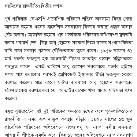
গরমিলের রাজনীতিঃ দ্বিতীয় দশক
পূর্ব-পাকিস্তান কেএসপি প্রাদেশিক পরিষদে শক্তির ভারসাম্য ফিরে পেয়ে
আতাউর রহমান খানের প্রাদেশিক সরকারের বিরুদ্ধে অনাস্থা প্রস্তাব আনার
চেষ্টা চালায়। আতাউর রহমান খান গভর্নরকে পরিষদের অধিবেশন মুলতবি
করার পরামর্শ দেন। কিন্তু আবু হোসেন সরকার নিজে দলের সংখ্যাগরিষ্ঠতা
দাবি করে সরকার গঠনের যৌক্তিতকতা তুলে ধরেন। ১৯৫৮ সালের ৩১
মার্চ গভর্নর ফজলুল হক আওয়ামী লীগের আতাইর রহমান মন্ত্রিসভাকে
পদচ্যুত করেন। একই তারিখে আবু হোসেন সরকারকে গভর্নর হাইসে
শপথ পাঠ করানোর পরপরই প্রেসিডেন্ট ইস্কান্দার মীর্জা ফজলুল হককে
বরখাস্ত করেন। মাত্র বারো ঘন্টার ব্যবধানে আবূ হোসেন সরকারের
মন্ত্রিসভাকেও বরখাস্ত করা হয়। আতাউর রহমান খান আবার মন্ত্রিসভা গঠন
করেন।
বস্তুত যুক্তফ্রন্টের এই দুই শরিকের ক্ষমতার দ্বন্দ্বের ফলে পূর্ব-পাকিস্তানের
রাজনীতি এ সময় এক নাজুক অবস্থায় দাঁড়ায়। ১৯৫৮ সালের ১৩ জুন
প্রাদেশিক পরিষদের অধিবেশনে সংখ্যালঘু ও ‘ন্যাপ’ দলীয় সদস্যরা
আওয়ামী লীগকে সমর্থন করে। কিন্তু ১৮ জুনের অধিবেশনে ন্যাপ সদস্যগণ