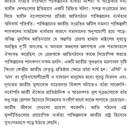
জাতীয় সংহতি সংরক্ষণে পাকিস্তানের ব্যর্থতা এশিয়া ও আফ্রিকার নব্য
স্বাধীন দেশগুলোর ইতিহাসে একটি চিহ্নিত ঘটনা। সশস্ত্র সংগ্রামের মধ্য
দিয়ে স্বাধীন বাংলাদেশের প্রতিষ্ঠা জাতিগঠনে পাকিস্তানের ব্যর্থতার
অনিবার্য পরিণতি। পাকিস্তানের জাতীয় সংহতির জটিল সমস্যা পাকিস্তানী
শাসকদের সামগ্রিক ব্যর্থতার কারণে সমাধানের অনুপযোগী হয়ে পড়ে।
অভিন্ন মুসলিম জাতিসত্তার যে অন্তর্গত প্রেরণা হাজার মাইলের দূরত্বে
অবস্থিত দু’টি অসংবদ্ধ ও অসমান অঞ্চলের জনগণকে এক পতাকাতলে
ঐক্যবন্ধ করেছিল, সে প্রেরণাকে জাতিগঠনের কাজে নিয়োগিক করতে
পাকিস্তানের শাসকগণ সক্ষম হননি। একটি জাতীয় ভূখণ্ডগত মনোভাব সৃষ্টি
কিংবা কেন্দ্রীয় জাতীয় নেতৃত্ব প্রতিষ্ঠার ক্ষেত্রে তাঁরা ব্যর্থ হন। ‘এলিট’ ও
‘মাস’ বা সুবিধাভোগীশ্রেণী ও সাধারণ মানুষের মধ্যে দূরত্ব নিরসন এবং
নূন্যতম জাতীয় মূল্যবোধ সচেতনার বিকাশ ঘটাতেও তাঁরা পারেননি।
সর্বোপরি জার্তী ঐক্যের প্রাতিষ্ঠানিক ও আচরণগত মূল সূত্রগুলোকে তাঁর
শুধু সস্তা স্লোগান হিসেবে নিজেদের সংকীর্ণ স্বার্থে কাজে লাগাতে চেয়েছেন।
জাতীয় জীবনে সেগুলো প্রয়োগ করেননি। জাতি গঠনের এই
মূলনীতিগুলোর প্রায়োগিক ব্যর্থতা পাকিস্তানকে জাতীয় রাষ্ট্র হিসেবে
সুসংগতরূপে গড়ে উঠতে দেয়নি।