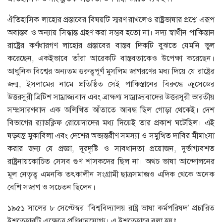
ঐতিহাসিক লাহোর প্রস্তাবের বিষয়টি স্মরণ রাখলেও রাষ্ট্রভাষার প্রশ্নে এরূপ
অবাস্তব ও অন্যায় সিদ্ধান্ত গ্রহণ করা সম্ভব হতো না। সদ্য স্বাধীন পাকিস্তান
রাষ্ট্রের কর্ণধারগণ লাহোর প্রস্তাবের বাস্তব দিকটি বুঝতে যেমনি ভুল
করেছেন, একইভাবে তাঁরা আরেকটি বাস্তবতাকেও উপেক্ষা করেছেন।
আধুনিক বিশ্বের অন্যতম গুরুত্বপূর্ণ মুসলিম জাগরণের মধ্য দিয়ে যে রাষ্ট্রের
জন্ম, ইসলামের নামে প্রতিষ্ঠিত সেই পাকিস্তানের বিরুদ্ধে ক্রুসেডের
উত্তরসুরী ব্রিটিশ সাম্রাজ্যবাদ এবং ব্রাহ্মণ্য সাম্রাজ্যবাদের উত্তরসুরী ভারতীয়
সম্প্রসারণবাদ এক অলিখিত আঁতাতে আবদ্ধ ছিল গোড়া থেকেই। দেশ
বিভাগের র‌্যাডক্লিফ রোয়েদাদের মধ্য দিয়েই তার প্রকাশ ঘটেছিল। এই
ষড়যন্ত্র মুকাবিলা এবং দেশের অভ্যন্তরীণ সমস্যা ও সমুত্থিত দাবির মীমাংসা
করার জন্য যে প্রজ্ঞা, দূরদৃষ্টি ও সাবধানতা প্রয়োজন, দুর্ভাগ্যবশত
রাষ্ট্রনায়কোচিত সেসব গুণ শাসকদের ছিল না। অথচ ভাষা আন্দোলনের
মূল নেতৃত্ব এমনকি তৎকালীন সংগ্রামী ছাত্রসমাজও এদিক থেকে অনেক
বেশি সজাগ ও সচেতন ছিলেন।
১৯৫১ সালের ৮ সেপ্টেস্বর ‘বিশ্ববিদ্যালয় রাষ্ট্র ভাষা কর্মপরিষদ’ প্রচারিত
ইশতেহারটি এক্ষেত্রে প্রণিধানযোগ্য। এ ইশতেহারে বলা হয়ঃ