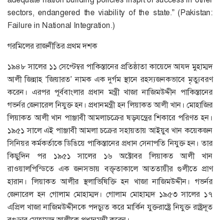
sectors, endangered the viability of the state.” (Pakistan:
Failure in National Integration.)
গরমিলের রাজনীতির প্রথম দশক
১৯৪৮ সালের ১১ সেপ্টেম্বর পাকিস্তানের প্রতিষ্ঠাতা কায়েদে আযদ মুহাম্মদ
আলী জিন্নাহ ‘জিয়ারত’ নামক এক দুর্গম স্থানে রহস্যজনকভাবে মৃত্যুবরণ
করেন। এরপর পূর্ববাংলার প্রধান মন্ত্রী খাজা নাজিমউদ্দীন পাকিস্তানের
গভর্নর জেনারেল নিযুক্ত হন। প্রধানমন্ত্রী হন লিয়াকত আলী খান। মোহাজির
লিয়াকত আলী খান পাঞ্জাবী আমলাচক্রের ষড়যন্ত্রের শিকারে পরিণত হন।
১৯৫১ সালে এই পাঞ্জাবী আমলা চক্রের সহায়তায় আইয়ুব খান কয়েকজন
সিনিয়র কর্মকর্তাকে ডিঙিয়ে পাকিস্তানের প্রধান সেনাপতি নিযুক্ত হন। তার
কিছুদিন পর ১৯৫১ সালের ১৬ অক্টোবর লিয়াকত আলী খান
রাওয়ালপিন্ডিতে এক জনসভায় বক্তৃতাকালে আততায়ীর গুলীতে প্রাণ
হারান। লিয়াকত আলীর স্থলাভিষিক্তি হন খাজা নাজিমউদ্দীন। গভর্নর
জেনারেল হন গোলাম মোহাম্মদ। গোলাম মোহাম্মদ ১৯৫৩ সালের ১৭
এপ্রিল খাজা নাজিমউদ্দীনকে পদচ্যুত করে মার্কিন যুক্তরাষ্ট্রে নিযুক্ত রাষ্ট্রদূত
বগুড়ার মোহাম্মদ আলীকে প্রধানমন্ত্রী করেন।