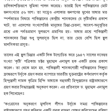
চালিকাশক্তিরূপে ভূমিকা পালন করেছে। তারাই ছিল পাকিস্তানের মোট
জনসংখ্যার ৫৬ ভাগ। তা সত্ত্বেও এলাকার জনগণের মুখের ভাষার মত
স্পর্শকাতর বিষয়ে পাকিস্তানের কেন্দ্রীয় শাসকদের যে দৃষ্টিভঙ্গির প্রকাশ
ঘটে, তা এদেশের সংখ্যাগরিষ্ঠ মানুষের চিন্তা-চেতনা, আবেগ-অনুভূতির
প্রশ্নে এক পর্বতপ্রমাণ ভুলরূপে প্রমাণিত হয়। ভাষার প্রশ্নে পাকিস্তানী
শাসকদের চিন্তা শুধু ভুলপ্রসূত ছিল না, তার চেয়ে বেশি ছিল স্থুল
মানসিকতা প্রসূত।
তাদের এই স্থুল চিন্তার একটি দিক উন্মোচিত করে ১৯৪৭ সালের নভেম্বর
সংখ্যা ‘কৃষ্টি’ পত্রিকায় ডক্টর মুহাম্মদ এনামুল হক একটি প্রবন্ধ প্রকাশ
করেন। তা থেকে মনে হয়, পাকিস্তানী শাসকগোষ্ঠী পাকিস্তানের লিঙ্গুয়া
ফ্রাঙ্করূপে উর্দুকে গ্রহণ করার ব্যাপারে ভারতীয় যুক্তরাষ্ট্রের কর্ণধারগণ কর্তৃক
হিন্দুস্তানী নামক কৃত্রিম হিন্দি ভাষাকে বহুভাষী হিন্দুস্তানের রাষ্ট্রভাষারূপে
গ্রহণ করার সিদ্ধান্তেরই অনুকরণ করেন। এর প্রতিবাদে ড. মুহাম্মদ এনামুল
হক লিখেছেনঃ
“কংগ্রেসের অনুকরণে মুলসিল লীগও উর্দুকে সমগ্র পাকিস্তানের
রাষ্ট্রভাষারূপে গ্রহণ করিবার একটি প্রবল বাসনা পোষণ করিতেছেন বলিয়া