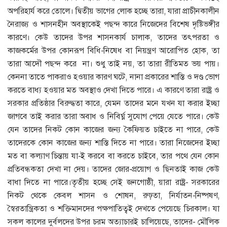
অপরিহার্য করে তোলে। দ্বিতীয় ভাগের লোক হচ্ছে তারা, যারা প্রাচীনকালীন
নৈরাজ্য ও শাসনহীন অবস্থাকেই পছন্দ কারে নিজেদের বিশেষ দৃষ্টিভঙ্গীর
কারণে। কেউ তাদের উপর শাসনকার্য চালাক, তাদের তৎপরতা ও
কাজকর্মের উপর কোনরূপ বিধি-নিষেধ বা নিয়ন্ত্রণ আরোপিত হোক, তা
তারা আদৌ পছন্দ করে না। শুধু তাই নয়, তা তারা রীতিমত ভয় পায়।
কেননা তাতে পাকরাও হওয়ার কারণ ঘটে, নানা প্রকারের শাস্তি ও দণ্ড ভোগ
করতে বাধ্য হওয়ার মত অবস্থাও দেখা দিতে পারে। এ কারণে তারা রাষ্ট্র ও
সরকার প্রতিষ্ঠার বিরুদ্ধতা কারে, যেমন তাদের মনে যখন যা করার ইচ্ছা
জাগবে তাই করার তারা অবাধ ও নিবির্ঘ্ন সুযোগ পেয়ে যেতে পারে। কেউ
যেন তাদের নিকট কোন কাজের জন্য কৈফিয়ত চাইতে না পারে, কেউ
তাদেরকে কোন কাজের জন্য শাস্তি দিতে না পারে। তারা নিজেদের ইচ্ছা
মত বা কল্যাণ চিন্তায় যা-ই করবে বা করতে চাইবে, তার পথে যেন কোন
প্রতিবন্ধকতা দেখা না দেয়। তাদের জোর-প্রয়োগ ও ছিনতাই কাজ কেউ
বাধা দিতে না পারে।তৃতীয় হচ্ছে সেই জনগোষ্ঠী, য়ারা রাষ্ট্র- সরকারের
নিকট থেকে কেবল শাসন ও শোষন, রুঢ়তা, নির্যাতন-নিষ্পষণ,
স্বৈরতান্ত্রিকতা ও শক্তিমানদের পক্ষপাতিত্বই দেখতে পেয়েছে চিরকাল। যা
সকল কালের দুর্বলদের উপর চরম অত্যাচারই চালিয়েছে, তাদের- মৌলিক