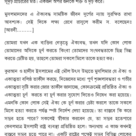
সূদৃঢ় প্রাচীরের মত। একজন অপর জনকে শক্ত ও দৃঢ় করে।
মুসলমানদের এ ঐক্যবদ্ধ সামষ্টিক জীবন দুর্গের ন্যায় সুরক্ষিত রাখা
আবশ্যক। সেই দিকে লক্ষ্য রেখে রাসূলে করীম স. বলেছেনঃ
[আরবী……….]
তোমরা যখন এক ব্যক্তির নেতৃত্বে ঐক্যবদ্ধ, তখন যদি কোন লোক
তোমাদের অসিকে চূর্ণ করতে কিংবা তোমদের সংঘবদ্ধতাকে ছিন্ন ভিন্ন
করতে চেষ্টিত হয়, তাহলে তোমরা সকলে মিলে তাকে হত্যা কর।
কুরআন ও হাদীস ইসলামের এই মৌল উৎস উম্মতে মুসলিমার যে ঐক্য ও
একাত্মতা বলিষ্ঠ তাকীদ করছে, নিজেদের মধ্যে পূর্ণ শৃঙ্খলাবদ্ধতা ও গভীর
একাত্মতা সৃষ্টি করার জোর তাকীদ জানাচ্ছে, কোনক্রমেই প্রতিষ্ঠিত ঐক্য ও
একাত্মতা চূর্ণ করতে বা চূর্ণ করার সুযোগ দিতেও নিষেধ করা হয়েছে।
এমনকি কোন লোক সেই ঐক্য কে চূর্ণ করার চেষ্টা করলে তাকে সকলে
মিলে হত্যা করতে পর্যন্ত স্পষ্ট নির্দেশ দেয়া হয়েছে। তা বাস্তবে কি করে
সম্ভব হতে পারে? সকলেই স্বীকার করবেন যে, তা সম্ভব হতেপারে
কেবলমাত্র ইসলামী রাষ্ট্র ব্যবস্থা প্রতিষ্ঠিত হলে। অন্যথায় এ কাজ কখনই
বাস্তবে সম্ভব হতে পারে না। একটি রাষ্ট্রের পক্ষেই সম্ভব বিভিন্ন লোকের