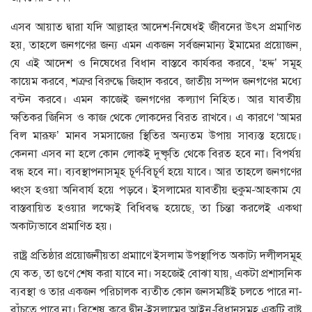
এসব আয়াত দ্বারা যদি আল্লাহর আদেশ-নিষেধই জীবনের উৎস প্রমাণিত
হয়, তাহলে জনগণের জন্য এমন একজন সর্বজনমান্য ইমামের প্রয়োজন,
যে এই আদেশ ও নিষেধের বিধান বাস্তবে কার্যকর করবে, ‘হদ্দ’ সমূহ
কায়েম করবে, শত্রুর বিরুদ্ধে জিহাদ করবে, জাতীয় সম্পদ জনগণের মধ্যে
বন্টন করবে। এমন কাজেই জনগণের কল্যাণ নিহিত। আর যাবতীয়
ক্ষতিকর জিনিস ও কাজ থেকে লোকদের বিরত রাখবে। এ কারণে ‘আমর
বিল মারূফ’ মানব সমসাজের স্থিতির অন্যতম উপায় সাব্যস্ত হয়েছে।
কেননা এসব না হলে কোন লোকই দুষ্কৃতি থেকে বিরত হবে না। বিপর্যয়
বন্ধ হবে না। ব্যবস্থাপনাসমূহ চূর্ণ-বিচূর্ণ হয়ে যাবে। আর তাহলে জনগণের
ধ্বংস হওয়া অনিবার্য হয়ে পড়বে। ইসলামের যাবতীয় হুকুম-আহকাম যে
বাস্তবায়িত হওয়ার লক্ষ্যেই বিধিবদ্ধ হয়েছে, তা চিন্তা করলেই একথা
অকাট্যভাবে প্রমাণিত হয়।
রাষ্ট্র প্রতিষ্ঠার প্রয়োজনীয়তা প্রমাাণে ইসলাম উপস্থাপিত অকাট্য দলীলসমূহ
যে কত, তা গুণে শেষ করা যাবে না। সহজেই বোঝা যায়, একটা প্রশাসনিক
ব্যবস্থা ও তার একজন পরিচালক ব্যতীত কোন জনসমষ্টিই চলতে পারে না-
বাঁচতে পারে না। বিশেষ করে দ্বীন-ইসলামের আইন-বিধানসমূহ একটি রাষ্ট্র