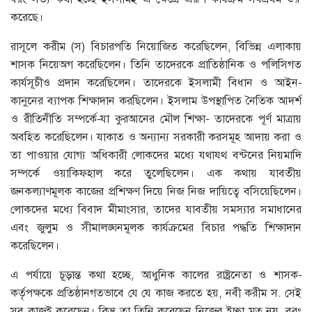
করেছে।
রাসূলে করীম (স) বিচারপতি নিয়োজিত করেছিলেন, বিভিন্ন এলাকায়
শাসক নিয়েঅগ করেছিলেন। তিনি তাদেরকে প্রাতিষ্ঠানিক ও পলিসিগত
কার্যসূচীও প্রদান করেছিলেন। তাদেরকে ইসলামী বিধান ও আইন-
কানুনের ব্যাপক শিক্ষাদান করছিলেন। ইসলাম উপস্থাপিত নৈতিক আদর্শ
ও রীতিনীতি সম্পর্কে-যা কুরআনের মৌল শিক্ষা- তাদেরকে পূর্ণ মাত্রায়
অবহিত করেছিলেন। যাকাত ও অন্যান্য সরকারী করসমূহ আদায় করা ও
তা পাওয়ার যোগ্য অধিকারী লোকদের মধ্যে যথাযথ বন্টনের নিয়মাদি
সম্পর্কে ওয়াকিফহাল করে তুলেছিলেন। এক কথায় যাবতীয়
জনকল্যাণমূলক কাজের প্রশিক্ষণ দিয়ে নিজ নিজ দায়িত্বে বসিয়েছিলেন।
লোকদের মধ্যে বিবাদ মীমাংসার, তাদের যাবতীয় সমস্যার সমাধানের
এবং জুলুম ও সীমালঙ্ঘনমূলক কার্যক্রমের বিচার পদ্ধতি শিক্ষাদান
করেছিলেন।
এ পর্যায়ে চূড়ান্ত কথা হচ্ছে, আধুনিক কালের রাষ্ট্রনেতা ও শাসক-
কর্তৃপক্ষকে প্রতিষ্ঠানগতভাবে যে যে কাজ করতে হয়, নবী করীম স. সেই
সব কাজই করেছেন। কিন্তু তা তিনি করেছেন নিজের ইচ্ছা মত নয়, বরং