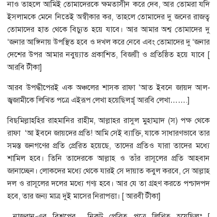
নাও তাহলে আমিই তোমাদেরকে ক্ষমতাসীন করে দেব, আর তোমরা যদি
ইসলামকে মেনে নিতেই অস্বীকার কর, তাহলে তোমাদের দু জনের রাজত্ব
তোমাদের হাত থেকে বিচ্যুত হয়ে যাবে। আর আমার অশ্ব তোমাদের দু
‘জনার আঙ্গিনায় উপস্থিত হবে ও দখল করে নেবে এবং তোমাদের দু ‘জনার
দেশের উপর আমার নবুয়্যাত প্রকাশিত, বিজয়ী ও প্রতিষ্ঠিত হয়ে যাবে [
আরবি টীকা]
আরব উপদ্ধীপেরই এক অঞ্চলের শাসক রাফা ‘আত ইবনে জায়দ আল-
জ্বজামীকে লিখিত পত্রে এইরূপ লেখা হয়েছিলঃ[ আরবি লেখা…….]
বিছমিল্লাহহির রাহমানির রাহীম, আল্লাহর রাসুল মুহাম্মাদ (স) পক্ষ থেকে
রাফা ‘আ ইবনে জায়দের প্রতি! আমি সেই ব্যাক্তি, যাকে সাধারণভাবে তার
সমস্ত জনগণের প্রতি প্রেরিত হয়েছে, তাদের প্রতিও যারা তাদের মধ্যে
শামিল হবে। তিনি তাদেরকে আল্লাহ ও তাঁর রাসূলের প্রতি আহবান
জানাচ্ছেন। লোকদের মধ্যে থেকে যারই সে দায়াত কবুল করবে, সে আল্লাহ
দল ও রাসূলের দলের মধ্যে গণ্য হবে। আর যে তা গ্রহণ করতে পশ্চাদপদ
হবে, তার জন্য মাত্র দুই মাসের নিরাপত্তা। [ আরবী টীকা]
নাজরান-এর বিশপের নিকট প্রেরিত পত্রে লিখিত হয়েছিলঃ [