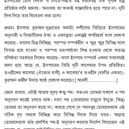
ইসলামের মৌল বিধান ও নিয়ম-পদ্ধতি এই ধরনেরই এক পূর্ণাঙ্গ রাষ্ট্র
প্রতিষ্ঠার দাবি জানায়। অন্যথায় তা কখনই বাস্তবায়িত হতে পারে না। দুটি
দিক দিয়ে তার বিবেচনা করা চলেঃ
প্রথমঃ ইসলাম কুরআন-সুন্নাতের অকাট্য্ দলীলের ভিত্তিতে ইসলামের
অনুসারী ও বিশ্বাসীদের ঐক্য ও একাত্মতা একান্তই অপরিহার্য বলে ঘোষণা
করেছে। তাদের ছিন্ন-বিচ্ছিন্ন, পরস্পর সম্পর্কহীন ও ক্ষুদ্র ক্ষুদ্র বিভিন্ন দলে
বিভক্ত হয়ে যাওয়া ও পরস্পর মতপার্থক্যে লিপ্ত হওয়ার থেকে অত্যন্ত
বলিষ্ঠতা সহকারে নিষেধ করেছে। ফলে ইসলাম সম্পর্কে একথা সকলেরই
জানা হয়ে আছে যে, ইসলামের ভিত্তি দুটি কালেমার উপর প্রতিষ্ঠিতঃ
তওহীদের কালেমা (ঐক্যের বাণী) ও কালেমা’র তওহীদ (বানীর একতা)।
কুরআন মজীদ উদাত্ত কণ্ঠে ঘোষণা করেছেঃ [ আরবী……………….]
জেনে রাখবে, এটাই আমার সুদৃঢ় ঋজু পথ। অতএব তোমরা সকলে এ পথ
অনুসরণ করেই চলতে থাক। নানা পথ (তোমাদের সম্মুখে উন্মুক্ত; কিন্তু)
তোমরা তা অনুসরণ করো না। করতে গেলে সে পথসমূহ তোমাদেরকে এই
সঠিক দৃঢ় পথকে বিচ্ছিন্ন করে বিভিন্ন দিকে নিয়ে যাবে। আল্লাহ
তোমাদেরকে তাঁর প্রদর্শিত পথ-ই অনুসরণ করবার নির্দেশ দিয়েছেন এই