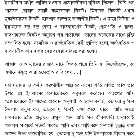
ইলাহীয়ার অধীন শামিল হওয়ার প্রয়োজনীয়তা বুঝিয়ে দিলেন। তিনি পত্র
পাঠালে রোমান সম্রাট কাইজারের নিকট। মিসরের কিবতী প্রধান
মুকাউকাসের নিকট। হাবশার বাদশাহ নাজাশীর নিকট। এ ছাড়া সিরিয়া ও
ইয়ামনের বড় বড় নেতা ও রাজন্যবর্গের নিকট, গোত্রপতি ও রাজা-
বাদশাহদের নিকটও অনুরূপ পত্র পাঠালেন। তাদের অনেকের সাথে চুক্তি
সম্পাদিত হলো, সামরিক ও রাজনৈতিক মৈত্রী স্থাপিত হলো, অর্থনৈতিক ও
ব্যবসায়ীক আদান প্রধানের ব্যবস্থা সাব্যস্ত করা হলো।
আজাদ ও আম্মানের রাজার নামে লিখত পত্রে তিনি যা লিখেছিলেন, তা
এখানে উদ্ধৃত কারা হচ্ছেঃ[ আরাবি লেখা….]
মহা দয়াময় ও অসীম করুণাশীল আল্লাহর নামে। শান্তি বর্ষিত হোক তার
উপর, যে ইসলামের হেদায়েতকে অনুসরণ করেছে। অতঃপর আমি
তোমাদেরকে ইসলামের আহবান অনুযায়ী আহবান করছি। তোমরা দু ‘জন
ইসলাম কবুল কর, তাহলে দু ‘জনই রক্ষা পেয়ে যাবে। আমি সমগ্র
মানবতার প্রতি আল্লাহর রাসুল. যেন আমি সব জীবনধারী মানুষকেই
পরকাল সম্পর্কে সতর্ক করতে পারি এবং কাফিরদে সম্পর্কে চুড়ান্ত কথা
তাদের উপর বাস্তবায়িত হয়। তোমরা দু ‘জন যদি ইসলামকে স্বীকার করে