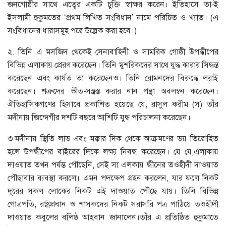
জনগোষ্ঠীর সাথে এত্বের একটি চুক্তি স্বাক্ষর করেন। ইতিহাসে তা-ই
ইসলামী হুকুমতের ‘প্রথম লিখিত সংবিধান’ নামে পরিচিত ও খ্যাত। (এ
সংবিধানের ধারাসমূহ পরে উল্লেক করা হবে।)
২. তিনি এ মসজিদ থেকেই সেনাবাহিনী ও সামরিক গোষ্ঠী উপদ্ধীপের
বিভিন্ন এলাকায় প্রেরণ করেছেন। তিনি মুশরিকদের সাথে যুদ্ধ কারার সিদ্ধন্ত
করেছেন এবং কার্যত তা করেছেনও। তিনি রোমনদের বিরুদ্ধে লরাই
করেছেন। শত্রুদের ভীত-সস্ত্রস্ত করার নান পন্থা অবলম্বন করেছেন।
ঐতিহাসিকগণের হিসাবে প্রকাশিত হয়েছে যে, রাসুল করীম (স) তাঁর
মদীনায় জিন্দেগীর দশটি বছরে আশিটি যুদ্ধ পরিচালনা করেছেন।
৩.মদীনায় স্থিতি লাভ এবং মক্কার দিক থেকে আক্রমণের ভয় তিরোহিত
হলে উপদ্ধীপের বাইরের দিকে লক্ষ্য নিবদ্ধ করেছেন। যে যে,এলাকায়
দাওয়াত তখন পর্যন্ত পৌছেনি, সেই সা এলকায় দ্ধীনের তওহীদী দাওয়াত
পৌছাবার ব্যবস্থা করলে। এমন পদক্ষেপ গ্রহন করলেন, যার ফলে নিকট
দূরের সকল লোকের নিকট এই দাওয়াত পৌছে যায়। তিনি বিভিন্ন
গোত্রপতি, রাষ্ট্রপ্রধান ও শাসকদের নিকট সরাসরি পত্র পাঠিয়ে তওহীদী
দাওয়াত কবুলের বলিষ্ঠ আহবান জানালেন।তাঁর এ প্রতিষ্ঠিত হুকুমাতে