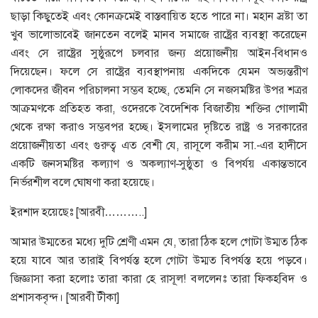
ছাড়া কিছুতেই এবং কোনক্রমেই বাস্তবায়িত হতে পারে না। মহান স্রষ্টা তা
খুব ভালোভাবেই জানতেন বলেই মানব সমাজে রাষ্ট্রের ব্যবস্থা করেছেন
এবং সে রাষ্ট্রের সুষ্ঠুরূপে চলবার জন্য প্রয়োজনীয় আইন-বিধানও
দিয়েছেন। ফলে সে রাষ্ট্রের ব্যবস্থাপনায় একদিকে যেমন অভ্যন্তরীণ
লোকদের জীবন পরিচালনা সম্ভব হচ্ছে, তেমনি সে নজসমষ্টির উপর শত্রর
আক্রমণকে প্রতিহত করা, ওদেরকে বৈদেশিক বিজাতীয় শক্তির গোলামী
থেকে রক্ষা করাও সম্ভবপর হচ্ছে। ইসলামের দৃষ্টিতে রাষ্ট্র ও সরকারের
প্রয়োজনীয়তা এবং গুরুত্ব এত বেশী যে, রাসূলে করীম সা.-এর হাদীসে
একটি জনসমষ্টির কল্যাণ ও অকল্যাণ-সুষ্ঠুতা ও বিপর্যয় একান্তভাবে
নির্ভরশীল বলে ঘোষণা করা হয়েছে।
ইরশাদ হয়েছেঃ [আরবী………..]
আমার উম্মতের মধ্যে দুটি শ্রেণী এমন যে, তারা ঠিক হলে গোটা উম্মত ঠিক
হয়ে যাবে আর তারাই বিপর্যস্ত হলে গোটা উম্মত বিপর্যস্ত হয়ে পড়বে।
জিজ্ঞাসা করা হলোঃ তারা কারা হে রাসূল! বললেনঃ তারা ফিকহবিদ ও
প্রশাসকবৃন্দ। [আরবী টীকা]