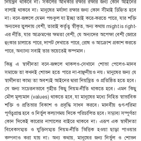
নিয়ন্ত্রন থাকবে না। সকলের অধিকার রক্ষার রক্ষার জন্য কোন আইনের
বালাই থাকবে না। মানুষের মর্যাদা রক্ষার জন্য কোন সীমাই চিহ্নিত হবে
না। বনে-জঙ্গলে যেমন পশুকুল যা ইচ্ছা তাই করে-করতে পারে, যার শক্তি
অন্যদের তুলনায় বেশী, তারাই কর্তৃত্ব স্বীকৃত, অন্য কথায় might is right-
এর নীতি, যার আক্রমণের ক্ষমতা বেশী, যে অন্যদের অপেক্ষা বেশী জোরে
হুংকার চালাতে পারে, দাপট দেখাতে পারে, রোষ ও আক্রোশ প্রকাশ করতে
পারে, অন্যান্য সবাই তার ভয়েতেই কম্পমান।
কিন্তু এ স্বাধীনতা বনে-জঙ্গলে থাকলও-সেখানে শোভা পেলেও-মানব
সমাজে তা কখনই শোভন হতে পারে না-বাঞ্ছনীয়ও নয়। মানুষের জন্য যে
স্বাধীনতা কাম্য তা অবশ্যই আইনের দ্বারা নিয়ন্ত্রিত ও প্রতিষ্ঠিত হতে হবে।
সে জন্য সচেতনভাবে গৃহীত কিছু নিয়ম-নীতি থাকতে হবে। এমন কিছু
মৌল মূল্যমান (values) থাকতে হবে, যা মানুষের মধ্যে নিহিত স্বাভাবিক
শক্তি ও প্রতিভার বিকাশ ও প্রবৃদ্ধি সাধন করবে। মানবীয় গুণ-গরিমা
পূর্ণত্বপ্রাপ্ত হবে ও নির্ভুল কল্যাণময় দিকে পরিচালিত হবে। সম্ভাব্য সম্পূর্ণতা
কোন দিকেই কারোর নাগালের বাইরে থাকবে না। এরূপ এক স্বাধীনতা
বিবেকসম্মত ও যুক্তিসম্মত নিয়ম-নীতি ভিত্তিক হওয়া ছাড়া পাওয়ার
কল্পনাও করা যায় না। অন্য কথায়, মানুষের জন্য নির্ভুল ও শোভন