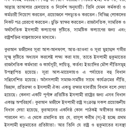
আল্লাহ তাআলার হেদায়েত ও নির্দেশ অনুযায়ী। তিনি যেমন কর্মকর্তা ও
কর্মচারী নিয়োগ করতেন, প্রয়োজনে পদচ্যূতও করতেন। বিভিন্ন লোকদের
নিকট পত্র প্রেরণো করতেন। চুক্তি স্বাক্ষর করতেন। রাজনৈতিক, সামরিক ও
অর্থনৈতিক ইসলামী কল্যাণের দৃষ্টিতে, সামষ্টিক কল্যাণের জন্য এবং
রাষ্ট্রশক্তির বাস্তবায়নের মাধ্যমে।
কুরআন মজীদের সূরা আল-আনফাল, আত-তাওবা ও সূরা মুহাম্মদ গভীর
সূক্ষ্ম দৃষ্টিতে অধ্যয়ন করলেই লক্ষ্য করা যায়, তাতে ইসলামী হুকুমাতের
রাজনৈতিক কর্মধারা ও কার্যসূচী, দায়িত্ব, কর্তব্য ইত্যাদির মৌল নীতিসমূহ
উপস্থাপিত হয়েছে। সূরা আল-মায়েদায়ও এ পর্যায়ের বহু বিধান
সন্নিবেশিত হয়েছে। অনৈসলামী সমাজ-সমষ্টির সাথে কার্যক্রমের নীতি,
জিহাদ, প্রতিরক্ষা ও ইসলামী ঐক্য একত্ব রক্ষার যাবতীয় বিধান বলে দেয়া
হয়েছে। কেননা একটি পূর্ণাঙ্গ প্রতিষ্টিত ইসলামী রাষ্ট্রের জন্য এসব বিধান
একান্ত অপরিহার্য। কুরআন মজীদে ইসলামী রাষ্ট্র সংক্রান্ত সকল প্রয়োজনীয়
বিধান দেয়া হয়েছে, কুরআনের একনিষ্ঠ কোন পাঠকই অস্বীকার করতে
পারবেন না। এ থেকে প্রমানিত হয় যে, রাসূল করীম (স)-ই হচ্ছে প্রথম
ইসলামী হুকুমাতের প্রতিষ্টাতা। আর তিনি যে রাষ্ট্র ও হুকুমাতের ব্যবস্থা