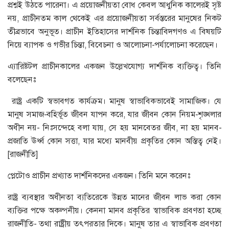
প্রশ্নই উঠতে পারেনা। এ প্রয়োজনীয়তা বোধ কেবল আধুনিক কালেরই সৃষ্ট
নয়, প্রাচীনতম কাল থেকেই এর প্রয়োজনীয়তা সর্বস্তরের মানুষের নিকট
তীব্রভাবে অনুভূত। প্রাচীন ইতিহাসের দার্শনিক চিন্তাবিদগণও এ বিষয়টি
নিয়ে ব্যাপক ও গভীর চিন্তা, বিবেচনা ও আলোচনা-পর্যালোচনা করেছেন।
এ্যারিষ্টটল প্রাচীনকালের একজন উল্লেখযোগ্য দার্শনিক ব্যক্তিত্ব। তিনি
বলেছেনঃ
রাষ্ট্র একটি স্বভাবগত কার্যক্রম। মানুষ স্বাভাবিকভাবেই সামাজিক। যে
মানুষ সমাজ-বহির্ভূত জীবন যাপন করে, যার জীবন কোন নিয়ম-শৃঙ্খলার
অধীন নয়- নিঃসন্দেহে বলা যায়, সে হয় মানবেতর জীব, না হয় মানব-
প্রজাতি ঊর্ধ্ব কোন সত্তা, যার মধ্যে মানবীয় প্রকৃতির কোন অস্তিত্ব নেই।
[রাজনীতি]
প্লেটোও প্রাচীন প্রখ্যাত দার্শনিকদের একজন। তিনি মনে করেনঃ
রাষ্ট্র ব্যবস্থার অধীনতা ব্যতিরেকে উন্নত মানের জীবন লাভ করা কোন
ব্যক্তির পক্ষে অকল্পনীয়। কেননা মানব প্রকৃতির স্বাভাবিক প্রবণতা হচ্ছে
রাজনীতি- তথা রাষ্ট্রীয় তৎপরতার দিকে। মানুষ তার এ স্বাভাবিক প্রবণতা