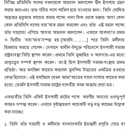
বিভিন্ন প্রতিনিধি দলের সরদারকে আহবান জানালেন দ্বীন ইসলাম গ্রহন
করার জন্যএবং তার গঠিত দলে শামিল হয়ে যাওয়ার জন্য। তিনি ঘোষিত
আল্লাহর হুকুমাত কায়েম করার লক্ষ্যে নানা দিক থেকে মক্কায় আসা কোন
কোন প্রতিনিধি দলের বায়’আত গ্রহন করলেন এবং তাঁর এই মহান লক্ষ্যে
তাঁর সাহায্যে এগিয়ে আসার আহবান জানালেন। এভাবে আকাবা’র প্রথম
ও দ্বিতীয় ‘বায়’আত’সম্পন্ন হয়।[আরবি………] পরে তিনি মদীনায়
হিজরাত করতে গেলেন। সেখানে স্বাধীন-উন্মুক্ত পরিবেশে ইসলামী সমাজ
রাষ্ট্রব্যবস্থা ভিত্তি স্থাপন করেন। প্রথমে তিনি মুজাহির ও আনসার-এর মধ্যে
ভ্রাতৃত্বের সম্পর্ক স্থাপন করেন। তা-ই ছিল ইসলামী সমাজ-সংস্থার প্রথম
প্রতিষ্ঠা। আর মসজিদ কায়েম করলেন মুসলিম উম্মতের একত্রিত হওয়ার
কেন্দ্র হিসেবে। এই মসজিদে যেমন জামা’আতের সাথে সালাত কায়েম করা
হতো, তেমনি ইসলমী সমাজ রাষ্ট্রের যাবতীয় কাজ আঞ্জাম দেয়া হত।
এতদ্ব্যতীত তিনি একিট ইসলামী রাষ্টের পক্ষে করণীয় অন্যান্য গুরুত্বপূর্ণ
কাজও সম্পন্ন করেন। এখানে দৃষ্টান্তস্বরূপ কয়েকটি বড় বড় কাজের উল্লেক
করা যাচ্ছেঃ
১. তিনি তাঁর সাহাবী ও মদীনায় বসবাসকারি ইয়াহুদী প্রভৃতি গোত্র বা