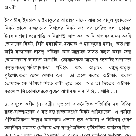
আরবী…………]
ইবরাহীম, ইসহাক ও ইয়াকুবের আল্লাহর নামে- আল্লাহর রাসূল মুহাম্মদের
নিকট থেকে নাজরানের বিশপের নিকট এই পত্র প্রেরিত হল। তোমরা
ইসলাম গ্রহণ করে শান্তি ও নিরাপত্তা লাভ কর। আমি আল্লাহর হামদ করছি
তোমাদের নিকট, যিনি ইবরাহীম, ইসহাক ও ইয়াকুবের ইলাহ্। অতঃপর,
আমি বান্দাদের দাসত্ব পরিহার করে আল্লাহর দাসত্ব কবুল করার জন্য
তোমাদেরকে আহবান জানাচ্ছি। তোমাদেরকে আহবান জানাচ্ছি বান্দাদের
বন্ধুত্ব-কতৃত্ব-পৃষ্ঠপোষকতা পরিহার করে আল্লাহর বন্ধুত্ব-কতৃত্ব-
পৃষ্টপোষকতা মেনে নেয়ার জন্য। তা গ্রহণ করতে অস্বীকার করলে
তোমাদেরকে জিযিয়া দিতে রাযী হতে হবে। আর তা দিতেও অস্বীকার
করলে আমি তোমাদেরকে যুদ্ধের আগাম জানান দিচ্ছি….শান্তি….।
৪. রাসূলে করীম (স) রাষ্ট্রীয় দূত ো রাজনৈতিক প্রতিনিধি দল বিভিন্ন
রাজা-বাদশাহদের ও বড় বড় রাজন্যবর্গের নিকট পাঠিয়েছেন। এ পর্যায়ে
ঐতিহাসিকগণ উল্লেখ করেছেনঃ এভাবে দূত পাঠানো ও চিঠিপত্র প্রেরণ
তদানীন্তন সময়ের প্রেক্ষিতে এক সম্পূর্ণ অভিনব কূটনৈতিক কার্যক্রম ছিল।
বরং সত্য কথা হচ্ছে ইসলামই এ ক্ষেত্রে এরূপ কার্যক্রম সর্বপ্রথম শুরু