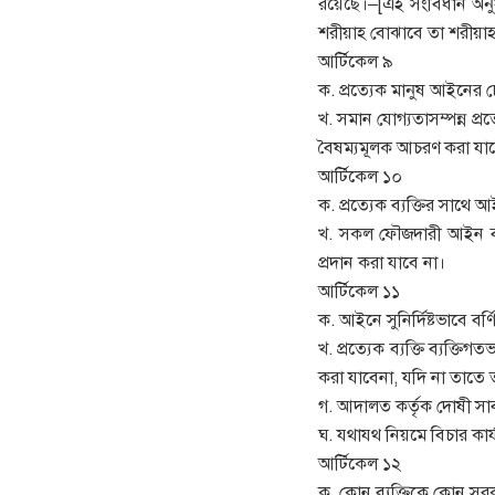
রয়েছে।–[এই সংবিধান অনু
শরীয়াহ বোঝাবে তা শরীয়াহ
আর্টিকেল ৯
ক. প্রত্যেক মানুষ আইনের 
খ. সমান যোগ্যতাসম্পন্ন প্র
বৈষম্যমূলক আচরণ করা যাব
আর্টিকেল ১০
ক. প্রত্যেক ব্যক্তির স
খ. সকল ফৌজদারী আইন বল
প্রদান করা যাবে না।
আর্টিকেল ১১
ক. আইনে সুনির্দিষ্টভাবে বর
খ. প্রত্যেক ব্যক্তি ব্যক
করা যাবেনা, যদি না তাতে ত
গ. আদালত কর্তৃক দোষী সাব্যস্
ঘ. যথাযথ নিয়মে বিচার কার্
আর্টিকেল ১২
ক. কোন ব্যক্তিকে কোন সরকা