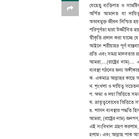
যেহেতু ব্যক্তিগত ও সামষ্
অর্পিত আমানত বা দায়ি
অভাবমুক্ত জীবন নিশ্চিত হয় 
পরিপূর্ণতা দ্বারা উজ্জীবিত হয়
স্বীকৃতি প্রদান করা যাচ্ছ
আইনে শরীয়াহর পূর্ণ বাস্তব
প্রতি এবং সমগ্র মানবতার প্
আমরা,…(রাষ্ট্রের নাম)… এ
ব্যবস্থা গঠনের জন্য অঙ্গীকারব
ক. একমাত্র আল্লাহর কাছে আ
খ. শৃংখলা ও দায়িত্ব সচেতনতা দ
গ. ক্ষমা ও দয়া ভিত্তিতে সম
ঘ. ভ্রাতৃত্ববোধের ভিত্তিতে 
ঙ. শাসন ব্যবস্থার পদ্ধতি হিস
আমরা, (রাষ্ট্রের নাম) জনগণ
এই সংবিধান গ্রহণ করলাম,
হলাম। এবং আল্লাহ পাক আম