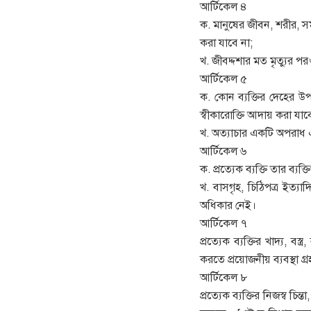
আর্টিকেল ৪
ক. মানুষের জীবন, শরীর, সম্
করা যাবে না;
খ. জীবদ্দশার মত মৃত্যুর প
আর্টিকেল ৫
ক. কোন ব্যক্তির দেহের উপ
স্বীকারোক্তি আদায় করা যাবে
খ. অত্যাচার একটি অপরাধ 
আর্টিকেল ৬
ক. প্রত্যেক ব্যক্তি তার ব্য
খ. বাসগৃহ, চিঠিপত্র ইত্
অধিকার নেই।
আর্টিকেল ৭
প্রত্যেক ব্যক্তির খাদ্য, বস্
করতে প্রয়োজনীয় ব্যবস্থা গ
আর্টিকেল ৮
প্রত্যেক ব্যক্তির নিজস্ব