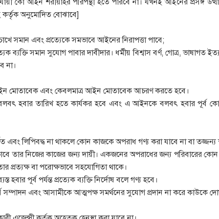
যায়ী কো আইন শরীয়াহর পরিপন্থী হতে পারবে না। যখনই আইনের প্রসঙ্গ উ
 কর্তৃক অনুমোদিত বোঝাবে]
চোখে সমান এবং প্রত্যেকে সমভাবে আইনের নিরাপত্তা পাবে;
ত্যেক ব্যক্তি সমান সুযোগ পাবার দাবীদার। ধর্মীয় বিশ্বাস বর্ণ, গোত্র, ভাষাগত ই
ে না।
াথে আইন মোতাবেক এবং কেবলমাত্র আইন মোতাবেক আচরণ করতে হবে।
বৎ হবার তারিখ হতে কার্যকর হবে এবং এ আইনকে বলবৎ হবার পূর্ব কোন 
্ণিত এবং লিপিবদ্ধ না থাকলে কোন কাজকে অপরাধ গণ্য করা যাবে না বা তজ্জন্য শা
্তিগতভাবে তার নিজের কাজের জন্য দায়ী। একজনের অপরাধের জন্য পরিবারের কোন
ার প্রত্যক্ষ বা পরোক্ষভাবে সহযোগিতা থাকে।
ত হবার পূর্ব পর্যন্ত প্রত্যেক ব্যক্তি নির্দোষ বলে গণ্য হবে।
য সম্পাদন এবং আসামীকে আত্মপক্ষ সমর্থনের সুযোগ প্রদান না করে কাউকে দোষী
রী এজেন্সী কর্তৃক অহেতুক হেনস্থা করা যাবে না।