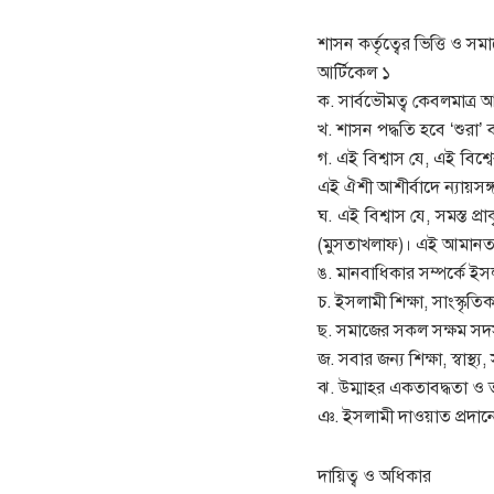
শাসন কর্তৃত্বের ভিত্তি ও সমা
আর্টিকেল ১
ক. সার্বভৌমত্ব কেবলমাত্র আল
খ. শাসন পদ্ধতি হবে ‘শুরা’ ব
গ. এই বিশ্বাস যে, এই বিশ্
এই ঐশী আশীর্বাদে ন্যায়সঙ্
ঘ. এই বিশ্বাস যে, সমস্ত 
(মুসতাখলাফ)। এই আমানতদারী
ঙ. মানবাধিকার সম্পর্কে ইস
চ. ইসলামী শিক্ষা, সাংস্কৃতি
ছ. সমাজের সকল সক্ষম সদস্
জ. সবার জন্য শিক্ষা, স্বাস্
ঝ. উম্মাহর একতাবদ্ধতা ও তা
ঞ. ইসলামী দাওয়াত প্রদানে
দায়িত্ব ও অধিকার