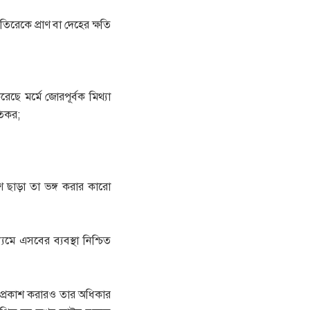
তিরেকে প্রাণ বা দেহের ক্ষতি
ছে মর্মে জোরপূর্বক মিথ্যা
তিকর;
শ ছাড়া তা ভঙ্গ করার কারো
াধ্যমে এসবের ব্যবস্থা নিশ্চিত
ব প্রকাশ করারও তার অধিকার