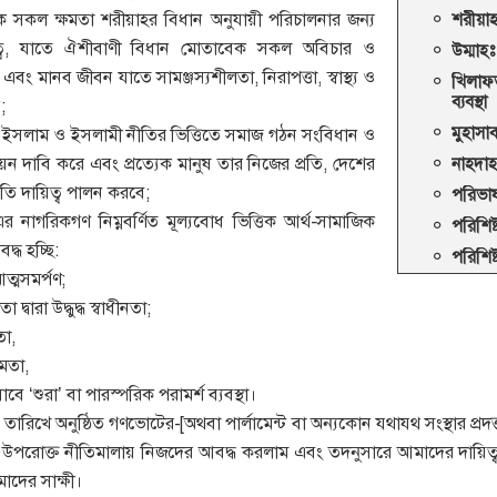
টিক সকল ক্ষমতা শরীয়াহর বিধান অনুযায়ী পরিচালনার জন্য
শরীয়াহ
ত্ব, যাতে ঐশীবাণী বিধান মোতাবেক সকল অবিচার ও
উম্মাহঃ
এবং মানব জীবন যাতে সামঞ্জস্যশীলতা, নিরাপত্তা, স্বাস্থ্য ও
খিলাফ
ব্যবস্থা
;
মুহাসা
ে যে ইসলাম ও ইসলামী নীতির ভিত্তিতে সমাজ গঠন সংবিধান ও
ায়ন দাবি করে এবং প্রত্যেক মানুষ তার নিজের প্রতি, দেশের
নাহদাহ
রতি দায়িত্ব পালন করবে;
পরিভা
র নাগরিকগণ নিম্নবর্ণিত মূল্যবোধ ভিত্তিক আর্থ-সামাজিক
পরিশিষ
দ্ধ হচ্ছি:
পরিশিষ্
ত্মসমর্পণ;
্বারা উদ্ধুদ্ধ স্বাধীনতা;
তা,
সমতা,
াবে ‘শুরা’ বা পারস্পরিক পরামর্শ ব্যবস্থা।
, তারিখে অনুষ্ঠিত গণভোটের-[অথবা পার্লামেন্ট বা অন্যকোন যথাযথ সংস্থার প্রদত্ত
 উপরোক্ত নীতিমালায় নিজদের আবদ্ধ করলাম এবং তদনুসারে আমাদের দায়িত্ব প
াদের সাক্ষী।