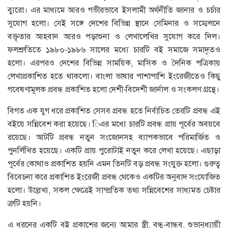
ব্যুরো। এর মাধ্যমে আরও গভীরভাবে ইসলামী অর্থনীতি জানার ও চর্চার
সুযোগ হলো। সেই সঙ্গে দেশের বিভিন্ন স্থানে সেমিনার ও সম্মেলনে
বক্তৃতার আহবান আরও পড়াশুনা ও লেখালেখির সুযোগ করে দিল।
ফলশ্রুতিতে ১৯৮০-১৯৮৬ সালের মধ্যে চারটি বই সমাজে সমাদৃতও
হলো। এরপরও দেশের বিভিন্ন সাময়িক, মাসিক ও দৈনিক পত্রিকায়
লেখাপ্রকাশিত হতে থাকলো। বাংলা ভাষার পাশাপাশি ইংরেজীতেও কিছু
গবেষণামূলক প্রবন্ধ প্রকাশিত হলো দেশী-বিদেশী জার্নাল ও সংকলণ গ্রন্থে।
বিগত এক যুগ ধরে প্রকাশিত সেসব প্রবন্ধ হতে নির্বাচিত তেরটি প্রবন্ধ এই
বইয়ে সন্নিবেশ করা হয়েছে। িএর মধ্যে চারটি প্রবন্ধ প্রায় পূর্বের অবয়বে
রয়েছে। আটটি প্রবন্ধ নতুন সংজোনসহ ব্যাপকভাবে পরিমার্জিত ও
পুনর্লিখিত হয়েছে। একটি প্রায় পুরোটাই নতুন করে লেখা হয়েছে। এছাড়া
পূর্বের কোথাও প্রকাশিত হয়নি এমন তিনটি বড় প্রবন্ধ সংযুক্ত হলো। গুরুত্ব
বিবেচনা করে প্রকাশিত ইংরেজী প্রবন্ধ থেকেও একটির অনুবাদ সংযোজিত
হলো। উল্লেখ্য, সকল ক্ষেত্রেই সাম্প্রতিক তথ্য সন্নিবেশের সাধ্যমত চেষ্টার
ত্রুটি হয়নি।
এ ধরনের একটি বই প্রকাশের জন্যে আমার স্ত্রী, বন্ধু-বান্ধব, শুভানুধ্যায়ী