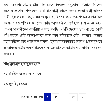
এবং অসংখ্য ছাত্র-ছাত্রীর কাছ থেকে নিরন্তন অনুরোধ পেয়েছি। বিশেষ
করে এদেশের শিক্ষাঙ্গনে যারা ইসলামী আন্দোলনের নেতা-কর্মী তাদের
দাবী ছিল প্রবল। কিন্তু সময় ও সুযোগ, বিশেষ করে প্রকাশকের অভাব ছিল
এক্ষেত্রে বড় প্রতিবন্ধক। শেষ পর্যন্ত তাদের ইচ্ছা পূর্ণ হলো। এ জন্যে মহান
রাব্বুল আলামীনের শুকরিয়া আদায় করছি। বইটি দেখে যাঁরা সবচেয়ে বেশী
খুশি হতেন সেই আব্বা-আম্মা আজ আর দুনিয়াতে নেই। আল্লাহ গাফুরুর
রহীম তাঁদের চির শান্তি দান করুন। ইসলামী অর্থনীতির বিবিধ প্রসঙ্গ বুঝতে
ও জানতে বইটি তরুণ প্রজন্মের কাজে আসলে আমার শ্রম সার্থক বিবেচনা
করবো।
শাহ্
‌
মুহাম্মদ
হাবীবুর
রহমান
১২ রবিউল আওয়াল, ১৪১৭
২৯ জুলাই, ১৯৯৬
1
2
...
20
PAGE 1 OF 20