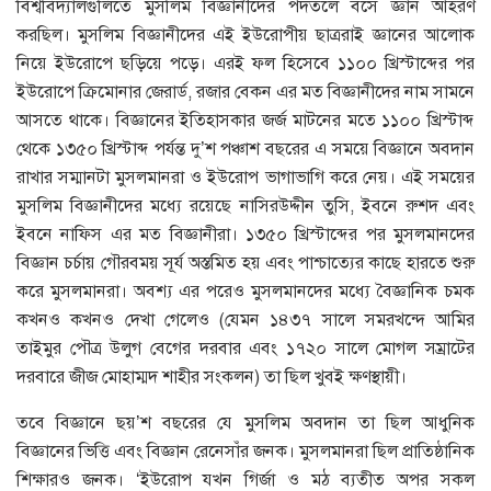
বিশ্ববিদ্যালগুলিতে মুসলিম বিজ্ঞানীদের পদতলে বসে জ্ঞান আহরণ
করছিল। মুসলিম বিজ্ঞানীদের এই ইউরোপীয় ছাত্ররাই জ্ঞানের আলোক
নিয়ে ইউরোপে ছড়িয়ে পড়ে। এরই ফল হিসেবে ১১০০ খ্রিস্টাব্দের পর
ইউরোপে ক্রিমোনার জেরার্ড, রজার বেকন এর মত বিজ্ঞানীদের নাম সামনে
আসতে থাকে। বিজ্ঞানের ইতিহাসকার জর্জ মাটনের মতে ১১০০ খ্রিস্টাব্দ
থেকে ১৩৫০ খ্রিস্টাব্দ পর্যন্ত দু’শ পঞ্চাশ বছরের এ সময়ে বিজ্ঞানে অবদান
রাখার সম্মানটা মুসলমানরা ও ইউরোপ ভাগাভাগি করে নেয়। এই সময়ের
মুসলিম বিজ্ঞানীদের মধ্যে রয়েছে নাসিরউদ্দীন তুসি, ইবনে রুশদ এবং
ইবনে নাফিস এর মত বিজ্ঞানীরা। ১৩৫০ খ্রিস্টাব্দের পর মুসলমানদের
বিজ্ঞান চর্চায় গৌরবময় সূর্য অস্তমিত হয় এবং পাশ্চাত্যের কাছে হারতে শুরু
করে মুসলমানরা। অবশ্য এর পরেও মুসলমানদের মধ্যে বৈজ্ঞানিক চমক
কখনও কখনও দেখা গেলেও (যেমন ১৪৩৭ সালে সমরখন্দে আমির
তাইমুর পৌত্র উলুগ বেগের দরবার এবং ১৭২০ সালে মোগল সম্রাটের
দরবারে জীজ মোহাম্মদ শাহীর সংকলন) তা ছিল খুবই ক্ষণস্থায়ী।
তবে বিজ্ঞানে ছয়’শ বছরের যে মুসলিম অবদান তা ছিল আধুনিক
বিজ্ঞানের ভিত্তি এবং বিজ্ঞান রেনেসাঁর জনক। মুসলমানরা ছিল প্রাতিষ্ঠানিক
শিক্ষারও জনক। ‘ইউরোপ যখন গির্জা ও মঠ ব্যতীত অপর সকল