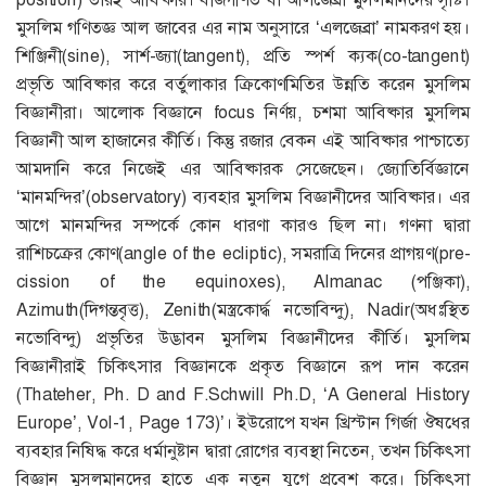
মুসলিম গণিতজ্ঞ আল জাবের এর নাম অনুসারে ‘এলজেব্রা’ নামকরণ হয়।
শিঞ্জিনী(sine), সার্শ-জ্যা(tangent), প্রতি স্পর্শ ক্যক(co-tangent)
প্রভৃতি আবিষ্কার করে বর্তুলাকার ক্রিকোণমিতির উন্নতি করেন মুসলিম
বিজ্ঞানীরা। আলোক বিজ্ঞানে focus নির্ণয়, চশমা আবিষ্কার মুসলিম
বিজ্ঞানী আল হাজানের কীর্তি। কিন্তু রজার বেকন এই আবিষ্কার পাশ্চাত্যে
আমদানি করে নিজেই এর আবিষ্কারক সেজেছেন। জ্যোতির্বিজ্ঞানে
‘মানমন্দির’(observatory) ব্যবহার মুসলিম বিজ্ঞানীদের আবিষ্কার। এর
আগে মানমন্দির সম্পর্কে কোন ধারণা কারও ছিল না। গণনা দ্বারা
রাশিচক্রের কোণ(angle of the ecliptic), সমরাত্রি দিনের প্রাগয়ণ(pre-
cission of the equinoxes), Almanac (পঞ্জিকা),
Azimuth(দিগন্তবৃত্ত), Zenith(মস্ত্রকোর্দ্ধ নভোবিন্দু), Nadir(অধঃস্থিত
নভোবিন্দু) প্রভৃতির উদ্ভাবন মুসলিম বিজ্ঞানীদের কীর্তি। মুসলিম
বিজ্ঞানীরাই চিকিৎসার বিজ্ঞানকে প্রকৃত বিজ্ঞানে রূপ দান করেন
(Thateher, Ph. D and F.Schwill Ph.D, ‘A General History
Europe’, Vol-1, Page 173)’। ইউরোপে যখন খ্রিস্টান গির্জা ঔষধের
ব্যবহার নিষিদ্ধ করে ধর্মানুষ্টান দ্বারা রোগের ব্যবস্থা নিতেন, তখন চিকিৎসা
বিজ্ঞান মুসলমানদের হাতে এক নতুন যুগে প্রবেশ করে। চিকিৎসা