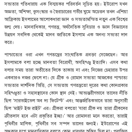
সভ্যতার গতিধারায় এক বিস্ময়কর পরিবর্তন সূচিত হয়। ইউরোপ যখন
অজ্ঞতা, অশিক্ষা, কুসংস্কার ও স্বৈরাচারের গভীর ঘুমে অচেতন তখন এশিয়া
আফ্রিকায় ইসলামের আলোকধারা জ্ঞান ও সভ্যতামন্ডিত নতুন এক বিশ্বের
জন্ম দেয়। মানবাধিকার, গণতন্ত্র, অর্থনৈতিক সুবিচার ও জ্ঞান বিজ্ঞানের
উন্নয়ন সবদিক থেকেই মানব জাতিকে ইসলাম এক অনন্য সভ্যতা দান
করে।
পাশ্চাত্যের ওরা এখন গণতন্ত্রের সাংঘাতিক প্রবক্তা সেজেছেন। আর
ইসলামকে বলা হচ্ছে মানবতা বিরোধী, অসহিষ্ঞু ইত্যাদি। এসব কথা
বলার সময় তারা অতীতের দিকে তাকায় না এবং নিজের চেহারার উপর
একবারও নজর ফেলে না। যে গ্রীক ও রোমান সভ্যতা আজকের পাশ্চাত্য
সভ্যতার দার্শনিক ভিত্তি, সে সভ্যতায় গণতন্ত্রতো দূরের কথা কোনপ্রকার
সহিষ্ঞুতা ও সহাবস্থানের কোন স্থান নেই। আভ্যন্তরীণভাবে তাদের নীতি
ছিল ‘সারভাইভেল অব দ্য ফিটেস্ট’ এবং আন্তর্জাতিকভাবে তারা অনুসারী
ছিল ‘মাইট ইজ রাইট’ এর। গ্রীকরা বলতো ‘যারা গ্রীক নয় তারা গ্রীকদের
ক্রীতদাস হবে এটা প্রকৃতির ইচ্ছা।’ আর রোমানরা মনে করতো, তারাই
পৃথিবীর মালিক, পৃথিবীর সব সম্পদ তাদের জন্যই। ইউরোপের এই
অন্ধকার যুগে মানবাধিকার বলতে কোন ধারণার অস্তিত্ব ছিল না। পরাজিত