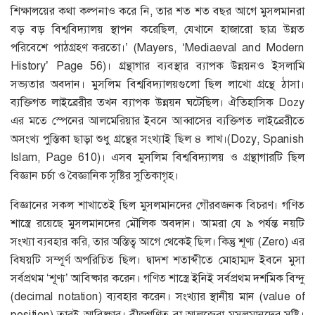
শিক্ষালয়ের কথা কল্পনাও করে নি, তার শত শত বছর আগে মুসলমানরা
বড় বড় বিশ্ববিদ্যালয় স্থাপন করেছিল, যেখানে হাজারো ছাত্র উন্নত
পরিবেশে পাঠগ্রহণ করতো।’ (Mayers, ‘Mediaeval and Modern
History’ Page 56)। গ্রন্থাগার ব্যবস্থার ব্যাপক উন্নয়নও ইসলামি
সভ্যতার অবদান। মুসলিম বিশ্ববিদ্যালয়গুলো ছিল লাখো গ্রন্থে ঠাসা।
ব্যক্তিগত লাইব্রেরীর তখন ব্যাপক উন্নয়ন ঘটেছিল। ঐতিহাসিক Dozy
এর মতে স্পেনের আলমেরিয়ার ইবনে আব্বাসের ব্যক্তিগত লাইব্রেরীতে
অসংখ্য পুস্তিকা ছাড়া শুধু গ্রন্থের সংখ্যাই ছিল ৪ লাখ।(Dozy, Spanish
Islam, Page 610)। এসব মুসলিম বিশ্ববিদ্যালয় ও গ্রন্থাগারটি ছিল
বিজ্ঞান চর্চা ও বৈজ্ঞানিক সৃষ্টির সুতিকাগৃহ।
বিজ্ঞানের সকল শাখাতেই ছিল মুসলমানদের গৌরবজনক বিচরণ। গণিত
শাস্ত্রে রয়েছে মুসলমানদের মৌলিক অবদান। আমরা যে ৯ পর্যন্ত নয়টি
সংখ্যা ব্যবহার করি, তার অস্তিত্ব আগে থেকেই ছিল। কিন্তু শূণ্য (Zero) এর
বিষয়টি সম্পূর্ণ অপরিচিত ছিল। দ্বাদশ শতাব্দীতে মোহাম্মদ ইবনে মুসা
সর্বপ্রথম ‘শূণ্য’ আবিষ্কার করেন। গণিত শাস্ত্রে ইনিই সর্বপ্রথম দশমিক বিন্দু
(decimal notation) ব্যবহার করেন। সংখ্যার স্থানীয় মান (value of
position) তারই আবিষ্কার। বীজগণিত বা আলজেব্রা মুসলমানদের সৃষ্টি।