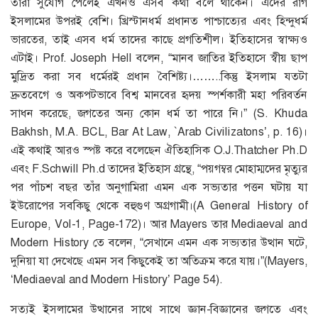
তারা সুযোগ পেলেই এখনও এসব কথা বলে থাকেন। এদের রাগ
ইসলামের উপরই বেশি। খ্রিস্টানধর্ম প্রধানত পাশ্চাত্যের এবং হিন্দুধর্ম
ভারতের, তাই এসব ধর্ম তাদের কাছে প্রগতিশীল। ইতিহাসের স্বাক্ষ্যও
এটাই। Prof. Joseph Hell বলেন, “মানব জাতির ইতিহাসে স্বীয় ছাপ
মুদ্রিত করা সব ধর্মেরই প্রধান বৈশিষ্ট্য।……..কিন্তু ইসলাম যতটা
দ্রুতবেগে ও অকপটভাবে বিশ্ব মানবের হৃদয় স্পর্শকারী মহা পরিবর্তন
সাধন করেছে, জগতের অন্য কোন ধর্ম তা পারে নি।” (S. Khuda
Bakhsh, M.A. BCL, Bar At Law, `Arab Civilizatons’, p. 16)।
এই কথাই আরও স্পষ্ট করে বলেছেন ঐতিহাসিক O.J.Thatcher Ph.D
এবং F.Schwill Ph.d তাদের ইতিহাস গ্রন্থে, “পয়গম্বর মোহাম্মদের মৃত্যুর
পর পাঁচশ বছর তাঁর অনুগামিরা এমন এক সভ্যতার পত্তন ঘটায় যা
ইউরোপের সবকিছু থেকে বহুগুণ অগ্রগামী।(A General History of
Europe, Vol-1, Page-172)। আর Mayers তার Mediaeval and
Modern History তে বলেন, “সেখানে এমন এক সভ্যতার উত্থান ঘটে,
দুনিয়া যা দেখেছে এমন সব কিছুকেই তা অতিক্রম করে যায়।”(Mayers,
‘Mediaeval and Modern History’ Page 54).
সত্যই ইসলামের উত্থানের সাথে সাথে জ্ঞান-বিজ্ঞানের জগতে এবং