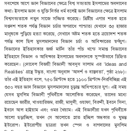
সবশেষে আগে জ্ঞান বিজ্ঞানের ক্ষেত্রে বিশ্ব সভ্যতায় ইসলামের অবদানের
কথা। ইসলাম জ্ঞান ও যুক্তি নির্ভর ধর্ম বলেই জ্ঞান বিজ্ঞানের ক্ষেত্রে ইসলাম
বিশ্বসভ্যতাকে নতুন সাজে সজ্জিত করেছে। খ্রিষ্টীয় এগার শতক হতে
সপ্তদশ শতক পর্যন্ত বিজ্ঞান চর্চার অপরাধে পাশ্চাত্য যেখানে ৩৫ হাজার
মানুষকে পুড়িয়ে হত্যা করেছে, সেখানে অষ্টম শতক হতে ত্রয়োদশ শতক
পর্যন্ত কাল ছিল মুসলমানদের বিজ্ঞান চর্চা ও আবিষ্কারের স্বর্ণযুগ।
বিজ্ঞানের ইতিহাসকার জর্জ মার্টন তাঁর পাঁচ খন্ডে সমাপ্ত বিজ্ঞানের
ইতিহাসে বিজ্ঞান ও আবিষ্কার ইসলামের অবদানকে সুস্পষ্টভাবে চিহ্নিত
করেছেন। (নোবেল বিজয়ী বিজ্ঞানী আবদুস সালাম এর ‘Ideas and
Realities’ গ্রন্থে উদ্ধৃত, বাংলা অনুবাদ ‘আদর্শ ও বাস্তবতা’, পৃষ্ঠা ২৬৮)।
তাঁর এই ইতিহাস বলে, ৭৫০ খ্রিস্টাব্দ হতে ১১০০ খ্রিস্টাব্দ-নিরবিচ্ছিন্ন এই
৩৫০ বছর জ্ঞান বিজ্ঞানে মুসলমানদের চূড়ান্ত আধিপত্যের যুগ। এই সময়
যেসব মুসলিম বিজ্ঞানী পৃথিবীকে আলোকিত করেছেন, তাদের মধ্যে
রয়েছেন জারীর, খাওয়ারিজম, রাজী, মাসুদী, ওয়াফা, বিরুনী, ইবনে সিনা,
ইবনে আল হাইয়াম এবং ওমর খৈয়াম। এই বিজ্ঞানীরা যখন পৃথিবীকে
আলো ছড়াচ্ছিল, তখন সে আলোতে স্নাত হচ্ছিল অন্ধকার ও ঘুমন্ত
ইউরোপ। ইউরোপীয় ছাত্ররা তখন স্পেন ও বাগদাদের মুসলিম