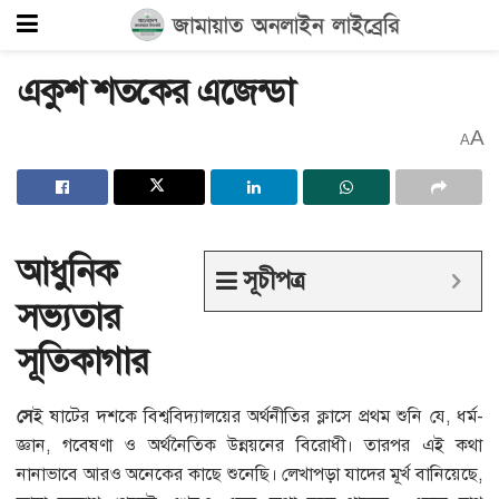
একুশ শতকের এজেন্ডা
A
A
আধুনিক
সূচীপত্র
সভ্যতার
সূতিকাগার
সে
ই ষাটের দশকে বিশ্ববিদ্যালয়ের অর্থনীতির ক্লাসে প্রথম শুনি যে, ধর্ম-
জ্ঞান, গবেষণা ও অর্থনৈতিক উন্নয়নের বিরোধী। তারপর এই কথা
নানাভাবে আরও অনেকের কাছে শুনেছি। লেখাপড়া যাদের মূর্খ বানিয়েছে,