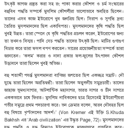
উৎকৃষ্ট কাগজ প্রস্তুত করা সহ রং পাকা করার কৌশল ও চর্ম সংস্কারের
বহুবিধ পদ্ধতি সম্পর্কে মুসলিম কৌশলীরা ভালোভাবে অবহিত ছিলেন।
তাদের এসব কাজ ইউরোপে খুব জনপ্রিয় ছিল। সিরাপ ও সুগন্ধি দ্রব্য
তৈরিত মুসলমানদের ছিল একাধিপত্য। মুসলমানদের কৃষি পদ্ধতি ছিল
খুবই উন্নত। তারা স্পেনে যে কৃষি পদ্ধতির প্রচলন করেন, ইউরোপের জন্য
তা তখনও বিস্ময়। পানি সেচ পদ্ধতি তাদের উৎকৃষ্ট ছিল। মাটির গুণাগুণ
বিচার করে তারা ফসল বপণ করতেন। সারের প্রয়োজনীয়তা সম্পর্কে তারা
জানতেন। ‘কলম’ করার ও নানা প্রকার ফল-ফুলের উৎপাদন কৌশল
উদ্ভাবনে তারা ছিলেন খুবই অভিজ্ঞ।
বহু শতাব্দী পর্য্ন্ত মুসলমানরা বাণিজ্য জগতের ছিল একচ্ছত্র সম্রাট। নৌ
যুদ্ধে তারা ছিলেন অপ্রতিদ্বন্ধী। তারা ছিলেন অতুলনীয় সমুদ্রচারী। তাদের
জাহাজ ভূমধ্যসাগার, আটলান্টিক মহাসাগর, ভারত সাগর ও চীন সাগরে
এককভাবে চষে ফিরত। মুসলিম নাবিকদের ছাত্র হিসেবেই ইউরোপীয়রা
গভীর সমুদ্রে প্রথম পদচারণা করে। ভন ক্রেমার বলেন, আরব নৌবহর ছিল
বহু বিষয়ে খৃস্টানদের আদর্শ।’ (Von Kremer এই উক্তি S.Khuda
Bakhsh এর ‘Arab civilization’ এর উদ্ধৃত Page, 72)। মুসলমানদের
যুদ্ধ পদ্ধতি ও যুদ্ধ বিদ্যাও ইউরোপকে দারুণভাবে প্রভাবিত করে।