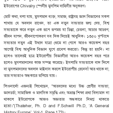
ইউরোপের Chivalry স্পেনীয় মুসলিম বাহিনীর অনুকরণ।
মোট কথা, বলা যায়, মুসলমান ব্যক্ত, সমাজ, রাষ্ট্রসহ জ্ঞান বিজ্ঞানের সকল
শাখায় যে অবদান রাখেন, তা এক নতুন সভ্যতার জন্ম দেয়, বিশ্ব
সভ্যতাকে করে নতুন এক রূপে রূপময় যা চিন্তা, চেতনা, আচার আচরণ,
জীবন যাপন, জীবনাপোকরণ সব দিক দিয়েই আধুনিক। ১৩৫০ খৃস্টাব্দে
সভ্যতার নতুন এই উত্থান যাত্রা থেমে না গেলে আরও কয়েকশ বছর
আগেই বিশ্ব আধুনিক বিজ্ঞান যুগে প্রবেশ করতো। কিন্তু তা হয়নি। না
হলেও তাদেরই ছাত্র ইউরোপীয় বিজ্ঞানীরা আরও কয়েকশ বছর পরে
হলেও মুসলমানদের কাজ সম্পন্ন করেছে। ইসলামি সভ্যতাকে বাদ দিলে
বা মুসলমানদের অবদান মাইনাস করলে ইউরোপীয় রেনেসাঁ আর থাকে না,
তার সভ্যতাও অন্ধকারে তলিয়ে যায়।
লিওনার্দো এজন্যই লিখেছেন, “আরবদের মধ্যে উচ্চ শ্রেণীর সভ্যতা,
জ্ঞানচর্চা, সামাজিক ও মানসিক সমৃদ্ধি এবং অভ্রান্ত শিক্ষা প্রথা বিদ্যমান না
থাকলে ইউরোপকে আজও অজ্ঞতার অন্ধকারে নিমগ্ন থাকতে
হতো।”(Thateher, Ph. D and F.Schwill Ph.D, ‘A General
History Europe’, Vol-1, Page 173)।