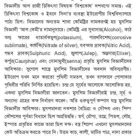
বিজ্ঞানীয় আল রাজী চিকিৎসা বিষয়ক ‘বিশ্বকোষ’ দশখন্ডে সমাপ্ত। এই
চিকিৎসা বিশ্বকোষ ও ইবনে সিনা’র ব্যবস্থা ইউরোপীয় বিশ্ববিদ্যালয়ে
পাঠ্য ছিল। বিজ্ঞানের অন্যতম শাখা কেমিষ্ট্রির নামকরণই হয় মুসলিম
বিজ্ঞানী ‘আল কেমী’র নামানুসারে। কেমিষ্ট্রি এর সুবাসার(Alcohol), কাঠ
ভস্ম ক্ষারের ধাতার্বকমুল(potassium), পারদবিশেষ(corrosive
sublimate), কার্ষকি(Nitrate of silver), যবক্ষার দ্রাবক(Nitric Acid),
গন্ধব দ্রাবক(Sulphuric Acid), জুলাপ(Julep), অন্তসার(Elixer),
কর্পুর(Caurphar) এবং সোনামুখী(senna) প্রভৃতি মুসলিম বিজ্ঞানীদের
আবিষ্কার। ভূগোল শাস্ত্রে মুসলিম বিজ্ঞানীদের অবদান অবিস্মরণীয়।
ইউরোপ যখন মনে করতো পৃথিবী সমতল, তখন বাগদাদে গোলাকার
পৃথিবীর পরিধি নির্ণিত হয়েছিল। চন্দ্র যে সূর্যের আলোকে আলোকিত হয়,
একথা মুসলিম বিজ্ঞানীরা জানতেন। মুসলিম বিজ্ঞানীরাই চন্দ্র, সূর্য্ ও
অন্যান্য গ্রহের কক্ষ নির্ধারণ করেন। অতি গুরুত্বপূর্ণ কম্পাস যন্ত্র মুসলিম
বিজ্ঞানীর আবিষ্কার। মুসলমানরা নকশার বৈচিত্র্য ও সৌন্দয এবং শিল্প
কৌশলের পূর্ণতা বিধানে ছিল অপ্রতিদ্বন্ধি। স্বর্ণ, রৌপ্য, তাম্র, পিতল, লৌহ,
ইস্পাত প্রভৃতির কাজে তারা ছিল দক্ষ। বস্ত্র শিল্পে এখনো মুসলমানদের
কেউ অতিক্রম করতে পারে নি। উত্তম কাচ, কালী, মাটির পাত্র, নানা প্রকার