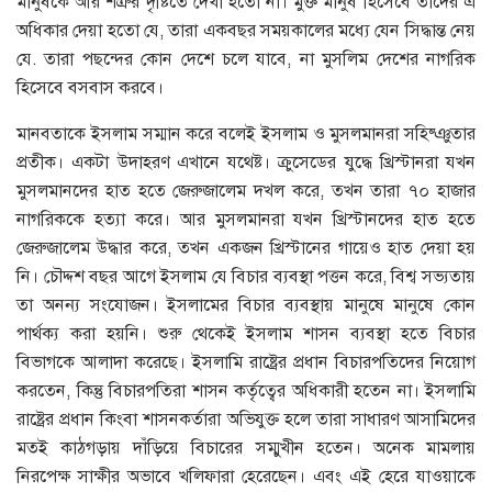
মানুষকে আর শত্রুর দৃষ্টিতে দেখা হতো না। মুক্ত মানুষ হিসেবে তাদের এ
অধিকার দেয়া হতো যে, তারা একবছর সময়কালের মধ্যে যেন সিদ্ধান্ত নেয়
যে. তারা পছন্দের কোন দেশে চলে যাবে, না মুসলিম দেশের নাগরিক
হিসেবে বসবাস করবে।
মানবতাকে ইসলাম সম্মান করে বলেই ইসলাম ও মুসলমানরা সহিষ্ঞুতার
প্রতীক। একটা উদাহরণ এখানে যথেষ্ট। ক্রুসেডের যুদ্ধে খ্রিস্টানরা যখন
মুসলমানদের হাত হতে জেরুজালেম দখল করে, তখন তারা ৭০ হাজার
নাগরিককে হত্যা করে। আর মুসলমানরা যখন খ্রিস্টানদের হাত হতে
জেরুজালেম উদ্ধার করে, তখন একজন খ্রিস্টানের গায়েও হাত দেয়া হয়
নি। চৌদ্দশ বছর আগে ইসলাম যে বিচার ব্যবস্থা পত্তন করে, বিশ্ব সভ্যতায়
তা অনন্য সংযোজন। ইসলামের বিচার ব্যবস্থায় মানুষে মানুষে কোন
পার্থক্য করা হয়নি। শুরু থেকেই ইসলাম শাসন ব্যবস্থা হতে বিচার
বিভাগকে আলাদা করেছে। ইসলামি রাষ্ট্রের প্রধান বিচারপতিদের নিয়োগ
করতেন, কিন্তু বিচারপতিরা শাসন কর্তৃত্বের অধিকারী হতেন না। ইসলামি
রাষ্ট্রের প্রধান কিংবা শাসনকর্তারা অভিযুক্ত হলে তারা সাধারণ আসামিদের
মতই কাঠগড়ায় দাঁড়িয়ে বিচারের সম্মুখীন হতেন। অনেক মামলায়
নিরপেক্ষ সাক্ষীর অভাবে খলিফারা হেরেছেন। এবং এই হেরে যাওয়াকে