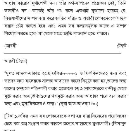
আল্লাহ কারোর মুখাপেক্ষী নন। তাঁর অর্থ-সম্পদের প্রয়োজন নেই, তিনি
অভাবীও নন। কাজেই তাঁর পথ বলে একথাই বুঝানো হয়েছে যে,
বিত্তশালীদের সম্পদ ব্যয় করে জাতির দরিদ্র ও অভাবী লোকদেরকে সচ্ছল
করার চেষ্টা করতে হবে এবং এমন সব কল্যানমূলক কাজে এ সম্পদ
নিয়োগ করতে হবে- যা থেকে সমগ্র জাতি লাভবান হতে পারবে।
(আরবী টেক্সট
—————————————————————————
আরবী টেক্সট)
“মূলত সাদকা-যাকাত হচ্ছে ফকির¬¬¬¬¬১ ও মিককিনদের২ জন্য এবং
তাদের জন্য যাদেরকে সাদকা আদায়ের কাজে নিযুক্ত করা হয়,তাদের জন্য
যাদের হৃদয়কে শক্তিশালী করার প্রয়োজন হয়৩,লোকদেরকে বন্দীত্ব থেকে
মুক্ত করার জন্য,ঋণগ্রস্তদের ঋণমুক্ত করার জন্য আল্লাহর পথে ব্যয় করার
জন্য এবং মুসাফিরদের ৪ জন্য।” (সূরা আত তাওবাঃ ৬০)
[টিকা:১.ফকির এমন সব লোকদেরকে বলা হয় যারা নিজেদের প্রয়োজনের
চেয়ে কম অন্ন সংস্থান করার কারণে অন্যের সাহায্যের মুখাপেক্ষী।-(লিসানুন