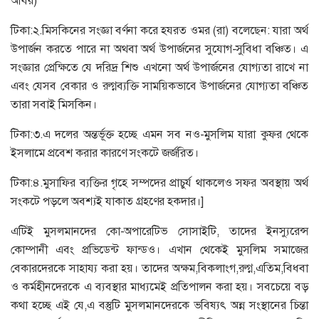
আবর)
টিকা:২.মিসকিনের সংজ্ঞা বর্ণনা করে হযরত ওমর (রা) বলেছেন: যারা অর্থ
উপার্জন করতে পারে না অথবা অর্থ উপার্জনের সুযোগ-সুবিধা বঞ্চিত। এ
সংজ্ঞার প্রেক্ষিতে যে দরিদ্র শিশু এখনো অর্থ উপার্জনের যোগ্যতা রাখে না
এবং যেসব বেকার ও রুগ্নব্যক্তি সাময়িকভাবে উপার্জনের যোগ্যতা বঞ্চিত
তারা সবাই মিসকিন।
টিকা:৩.এ দলের অন্তর্ভূক্ত হচ্ছে এমন সব নও-মুসলিম যারা কুফর থেকে
ইসলামে প্রবেশ করার কারণে সংকটে জর্জরিত।
টিকা:৪.মুসাফির ব্যক্তির গৃহে সম্পদের প্রাচুর্য থাকলেও সফর অবস্থায় অর্থ
সংকটে পড়লে অবশ্যই যাকাত গ্রহণের হকদার।]
এটিই মুসলমানদের কো-অপারেটিভ সোসাইটি, তাদের ইনস্যুরেন্স
কোম্পানী এবং প্রভিডেন্ট ফান্ডও। এখান থেকেই মুসলিম সমাজের
বেকারদেরকে সাহায্য করা হয়। তাদের অক্ষম,বিকলাংগ,রুগ্ন,এতিম,বিধবা
ও কর্মহীনদেরকে এ ব্যবস্থার মাধ্যমেই প্রতিপালন করা হয়। সবচেয়ে বড়
কথা হচ্ছে এই যে,এ বস্তুটি মুসলমানদেরকে ভবিষ্যৎ অন্ন সংস্থানের চিন্তা