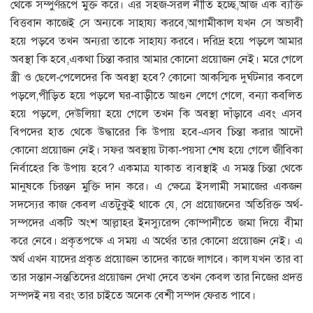
থেকে সম্পুর্ণরূপে মুক্ত করে। এর সহজ-সরল নীতি হচ্ছে,আজ এক ব্যক্তি
বিত্তবান কাজেই সে অন্যকে সাহায্য করবে,আগামীকাল যখন সে অভাবী
হয়ে পড়বে তখন অন্যরা তাকে সাহায্য করবে। দরিদ্র হয়ে পড়লে আমার
অবস্থা কি হবে,একথা চিন্তা করার আমার কোনো প্রয়োজন নেই। মরে গেলে
স্ত্রী ও ছেলে-পেলেদের কি অবস্থা হবে? কোনো আকস্মিক দুর্ঘটনার কবলে
পড়লে,পীড়িত হয়ে পড়লে ঘর-বাড়ীতে আগুন লেগে গেলে, বন্যা কবলিত
হয়ে পড়লে, দেউলিয়া হয়ে গেলে তখন কি অবস্থা দাঁড়াবে এবং এসব
বিপদের হাত থেকে উদ্ধারের কি উপায় হবে-এসব চিন্তা করার আদৌ
কোনো প্রয়োজন নেই। সফর অবস্থায় টাকা-পয়সা শেষ হয়ে গেলে জীবিকা
নির্বাহের কি উপায় হবে? একমাত্র যাকাত ব্যবস্থাই এ সমস্ত চিন্তা থেকে
মানুষকে চিরন্তন মুক্তি দান করে। এ ক্ষেত্রে ইসলামী সমাজের একজন
সদস্যের কাজ কেবল এতটুকুই থাকে যে, সে প্রয়োজনের অতিরিক্ত অর্থ-
সম্পদের একটি অংশ আল্লাহর ইনস্যুরেন্স কোম্পানীতে জমা দিয়ে বীমা
করে নেবে। প্রকৃতপক্ষে এ সময় এ অর্থের তার কোনো প্রয়োজন নেই। এ
অর্থ এখন যাদের প্রকৃত প্রয়োজন তাদের কাজে লাগবে। কাল যখন তার বা
তার সন্তান-সন্ততিদের প্রয়োজন দেখা দেবে তখন কেবল তার নিজের প্রদত্ত
সম্পদই নয় বরং তার চাইতে অনেক বেশী সম্পদ ফেরত পাবে।