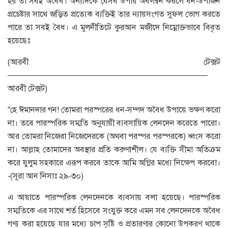
হয় তা সবই অবৈধ। অন্যদিকে যেসব উপায় অবলম্বন করলে ধন-উপার্জন
প্রচেষ্টার সাথে জড়িত প্রত্যেক ব্যক্তিই তার ন্যায়সংগত সুফল ভোগ করতে
পারে তা সবই বৈধ। এ মূলনীতিটে কুরআন মজীদে নিম্নোক্তভাবে বিবৃত
হয়েছেঃ
(আরবী টেক্সট
————————————————————————–
আরবী টেক্সট)
“হে ঈমানদার গন! তোমরা পরস্পরের ধন-সম্পদ অবৈধ উপায়ে ভক্ষণ করো
না। তবে পারস্পরিক সম্মতি অনুযায়ী ব্যবসায়িক লেনদেন করেতে পারো।
আর তোমরা নিজেরা নিজেদেরকে (অথবা পরস্পর পরস্পরকে) ধ্বংস করো
না। আল্লাহ তোমাদের অবস্থার প্রতি করুণাশীল। যে ব্যক্তি সীমা অতিক্রম
করে যুলুম সহকারে এরূপ করবে তাকে আমি অগ্নির মধ্যে নিক্ষেপ করবো।
-(সূরা আন নিসাঃ ২৯-৩০)
এ আয়াতে পারস্পরিক লেনদেনকে ব্যবসায় বলা হয়েছে। পারস্পরিক
সম্মতিকে এর সাথে শর্ত হিসেবে সংযুক্ত করে এমন সব লেনদেনকে অবৈধ
গণ্য করা হয়েছে যার মধ্যে চাপ সৃষ্টি ও প্রতারণার কোনো উপকরণ থাকে