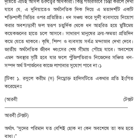
দৃষ্টিতে এটিই আসল গুরুত্বের অধিকারী। কিন্তু গভীরভাবে চিন্তা করলে দেখা
যাবে যে, এ দুনিয়াতেও অর্থনৈতিক দিক দিয়ে এ মতাদর্শটি একটি
শক্তিশালী ভিত্তির ওপর প্রতিষ্ঠিত। ধন সঞ্চয় করে সুদী ব্যবসায়ে নিয়োগ
করার অবশ্যম্ভাবী ফল স্বরূপ চতুর্দিক থেকে ধন আহরিত হয়ে মুষ্টিমেয়
কয়েকজনের হাতে চলে আসবে। সাধারণ মানুষের ক্রয়-ক্ষমতা প্রতিদিন
কমে যেতে থাকবে। কৃষি, শিল্প ও ব্যবসায় সর্বত্র মন্দাভাব দেখা দেবে।
জাতীয় অর্থনৈতিক জীবন ধ্বংসের শেষ সীমায় পৌছে যাবে। অবশেষে
এমন অবস্থার সৃষ্টি হবে যার ফলে পুঁজিপতিরাও নিজেদের সঞ্চিত ধন-
সম্পদ অর্থ উপার্জনের কাজে লাগাবার সুযোগ পাবে না।১
[টিকা ১. রসুলে করীম (স) নিম্নোক্ত হাদিসটিতে একথার প্রতি ইংগিত
করেছেনঃ
(আরবী টেক্সট
—————————————————————————
আরবী টেক্সট)
অর্থাৎ “সুদের পরিমান যত বেশিই হোক না কেন অবশেষে তা কম হতে
বাধ্য।”