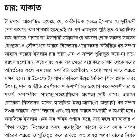
চার: যাকাত
ইতিপূর্বে আলোচিত হয়েছে যে, অর্থনৈতিক ক্ষেত্রে ইসলাম যে দৃষ্টিভঙ্গী
পেশ করেছে তার সারমর্ম হচ্ছে এই যে, ধন একস্থানে পুঞ্জিভূত ও জমাটবদ্ধ
হয়ে থাকতে পারবে না; ইসলামী সমাজের যে কয়জন লোক তাদের উচ্চতর
যোগ্যতা ও সৌভাগ্যের কারনে নিজেদের প্রয়োজনের অতিরিক্ত ধন-সম্পদ
আহরন করেছে ইসলাম চায় তারা যেন এ সম্পদ পুঞ্জিভূত করে না রাখে
বরং এগুলো ব্যয় করে এবং এমন সব ক্ষেত্রে ব্যয় করে যেখান থেকে ধনের
আবর্তনের ফলে সমাজের স্বল্পবিত্ত ভোগীরাও যথেষ্ট অংশ লাভ করতে
সক্ষম হবে। এ উদ্দেশ্যে ইসলাম একদিকে উন্নত নৈতিক শিক্ষা প্রদান এবং
উৎসাহ দান ও ভীতি প্রদর্শনের শক্তিশালী অস্ত্র প্রয়োগ করে দানশীলতা ও
যথার্থ পারস্পরিক সাহায্য-সহযোগিতার প্রবণতা সৃষ্টি করে। এভাবে
লোকেরা নিজেদের মনের স্বাভাবিক ইচ্ছা-আকাংখা অনুযায়ী ধন-সম্পদ
সঞ্চয় করাকে খারাপ জানবে এবং তা ব্যয় করতে উৎসাহী ও আগ্রহী হবে।
অন্যদিকে ইসলাম এমন সব আইন প্রণয়ন করে, যার ফলে বদান্যতার এ
শিক্ষা সত্ত্বেও নিজেদের অসৎ মনোবৃত্তির কারনে যেসব লোক সম্পদ
আহরণ করতে ও পুঞ্জিভূত করে রাখতে অভ্যস্ত হয় অথবা যাদের নিকট