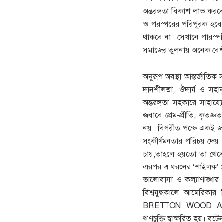
অন্তরঙ্গতা বিকাশ লাভ করব
ও পরস্পরের পরিপূরক হবে। 
থাকবে না। সেখানে পারস্পর
সমাজের তুলনায় অনেক বেশী
অনুরূপ অবস্থা আন্তর্জাতিক 
দানশীলতা, ঔদার্য ও সহান
অন্তরঙ্গতা সহকারে সাহায
জবাবে প্রেম-প্রীতি, কৃতজ্
নয়। বিপরীত পক্ষে একই জাতি
সংকীর্ণমনতার পরিচয় দেয়
চায়,তাহলে হয়তো তা থেকে 
এরপর এ ধরনের ‘শাইলক’ প্
ভালোবাসা ও কল্যাণাঙ্খা
বিশ্বযুদ্ধকালে আমেরি
BRETTON WOOD AGRE
ঋণচুক্তি স্বাক্ষরিত হয়। বৃ