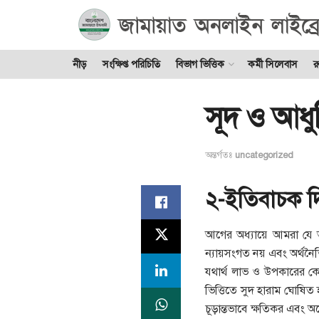
নীড়
সংক্ষিপ্ত পরিচিতি
বিভাগ ভিত্তিক
কর্মী সিলেবাস
র
সূদ ও আধুন
অন্তর্গতঃ
uncategorized
২-ইতিবাচক 
আগের অধ্যায়ে আমরা যে আ
ন্যায়সংগত নয় এবং অর্থনৈত
যথার্থ লাভ ও উপকারের কো
ভিত্তিতে সুদ হারাম ঘোষিত
চূড়ান্তভাবে ক্ষতিকর এবং 