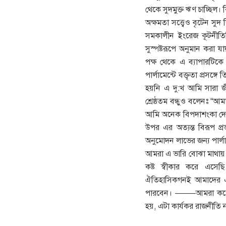
থেকে সুদমুক্ত ঋণ চাচ্ছিল।
অক্ষমতা সত্ত্বেও বৃটেন স
সমকালীন ইংরেজ কূটনীতিব
সুস্পষ্টরূপে অনুমান করা য
পক্ষ থেকে এ ব্যাপারটিকে 
পার্লামেন্টে বক্তৃতা প্রস
হয়নি এ দু:খ আমি সারা জী
শ্রেষ্ঠতম বন্ধুও বলেনঃ 
আমি অনেক বিপদাশংকা দেখত
উপর এর অত্যন্ত বিরূপ প্রভ
অনুমোদন লাভের জন্য পার্লাম
আমরা এ ভারি বোঝা মাথায় ন
কষ্ট স্বীকার করে এসেছ
ঐতিহাসিকগনই আমাদের এই 
পারবেন। ——–আমরা কর্জে 
হয়, এটা কার্যকর রাজনীতি 