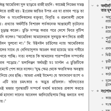
 কিন্তু আমেরিকা সুদ ছাড়তে রাজী হয়নি। কাজেই নিজের সমস্ত
অর্থনৈত
তার মূ
ুদ দিতে রাজী হয়। ইংরেজ জাতির উপর এর যা প্রভাব পড়ে তা
আধুন
িদ ও সাংবাদিকদের বক্তৃতা, বিবৃতি ও রচনাবলী থেকে
প্র
ায়। প্রখ্যাত অর্থনীতি বিশারদ লর্ডকনেজ আঞ্জাহানী বৃটেনের
ইসল
চূড়ান্ত করেন। চুক্তি সম্পন্ন করার পরে দেশে ফিরে বৃটিশ
প্র
ঙ্গে তিনি বলেনঃ “আমেরিকা আমাদেরকে সুদমুক্ত ঋণ দিতে রাজী
পুনর
শর্ত
বন ভুলবো না।” মি: উইনষ্টন চার্চিলের ন্যায় আমেরিকার
প্রথ
“আমাদের সাথে যে বেনিয়াসুলভ আচরন করা হয়েছে তার গভীরে
দ্বিত
ে পাচ্ছি। সত্য বলতে কি আমাদের পারস্পরিক সম্পর্কের
তৃতী
াব পড়েছে।” তদানিন্তন অর্থমন্ত্রী ডঃ ডাল্টন এ চুক্তিটিকে
চতুর্
েন্টে পেশ করে বলেনঃ “যুদ্ধ ক্ষেত্র থেকে ক্ষতবিক্ষত অবস্থায়
কঠো
িয়ে বের হচ্ছি। আমরা একই উদ্দেশ্য যে অসাধারণ ত্যাগ ও
সুদ
ি এটি তার চমৎকার ও অদ্ভুত প্রতিদান। ভবিষ্যতের
হ্রা
মজার পুরস্কারটি সম্পর্কে যথার্থ মতামত প্রকাশ করতে
সংশোধন
হাসানা দানের আবেদন জানিয়েছিলাম কিন্তু জবাবে বলা
কয়েক
নয়।”
সংস্
সুদ