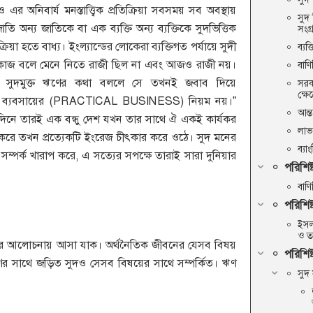
 এর অনিবার্য মনস্তাত্ত্বিক প্রতিক্রিয়া সবসময় সব অবস্থায়
সুদ 
ি অন্য জাতিকে বা এক ব্যক্তি অন্য ব্যক্তিকে সুদভিত্তিক
সংগ
ক্রিয়া হতে বাধ্য। ইংল্যান্ডের লোকেরা ব্যক্তিগত পর্যায়ে সুদী
ব্যক
াজ বলে মেনে নিতে রাজী ছিল না এবং আজও রাজী নয়।
বাণি
সুদমুক্ত ঋণের কথা বললে সে তখনই জবাব দিয়ে
সরক
ক্ষেত্
কর ব্যবসায়ের (PRACTICAL BUSINESS) নিয়ম নয়।”
আন্ত
িনে তারই এক বন্ধু দেশ যখন তার সাথে ঐ একই কার্যকর
লাভ
ন করে তখন প্রত্যেকটি ইংরেজ চীৎকার করে ওঠে। সুদ মনের
ব্যা
 সম্পর্ক খারাপ করে, এ সত্যের সপক্ষে তারাই সারা দুনিয়ার
পরিশিষ
বাণ
পরিশিষ্
ইসলা
ও ত
ের আলোচনায় আসা যাক। অর্থনৈতিক জীবনের যেসব বিষয়
পরিশিষ্
 সাথে জড়িত সুদও সেসব বিষয়ের সাথে সম্পর্কিত। ঋণ
সুদ