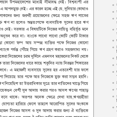
ন উপমহাদেশের মধ্যেই সীমাবদ্ধ নেই। বিশ্বব্যপী এর
 এ আপদমুক্ত নেই। এর কারন হচ্ছে এই যে, দুনিয়ার কোথাও
ীর লোকদের জন্য জরুরী প্রয়োজনের ক্ষেত্রে সহজ ঋণ লাভের
ুক্ত ঋণ না হলেও অন্ততঃপক্ষে ব্যবসায়িক সুদের হারে ঋণ
াও নেই। সরকার এ বিষয়টিকে নিজের দায়িত্ব বহির্ভূত মনে
অনুভব করে না। ব্যংকে লাখো লাখো কোটি কোটি টাকার
 কোনো স্বল্প আয় সম্পন্ন ব্যক্তির পক্ষে নিজের কোনো
্যাংক পর্যন্ত পৌঁছে গিয়ে ঋণ গ্রহণ করাও সহজসাধ্য নয়।
েরা নিজেদের চরম দুর্দিনে এমনসব মহাজনের নিকট থেকে
 তারা নিজেদের ধারে কাছে শকুনির ন্যায় নিরন্তর শিকারের
দেখে। এ মহাজনী ব্যবসায়ে সুদের হর এতবেশী যার ফলে
পা দিয়েছে তার পক্ষে আর নিজেকে মুক্ত করা সম্ভব হয়নি।
 ঋণ নিয়েছিল তা উত্তরাধিকার সূত্রে তার নাতিদের ঘাড়ে গিয়ে
য়েকগুন বেশী সুদ আদায় করার পরও আসল ঋণের পাহাড়
 বসে থাকে। অতপর অনেক ক্ষেত্রে দেখা যায়,ঋণগ্রহীতা
র যোগ্যতা হারিয়ে ফেলে তাহলে আরোপিত সুদের অংককে
 মহাজন নিজের আসল ও সুদ আদায় করার জন্য ঐ ব্যক্তিকে