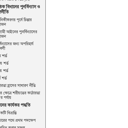
িক বিধানের পুনর্বিন্যাস ও
লনীতি
িকীকরণর পূর্বে চিন্তার
য়োজন
ামী আইনের পুনর্বিন্যাসের
য়োজন
্বিন্যাসের জন্য অপরিহার্য
াবলী
ম শর্ত
ীয় শর্ত
য় শর্ত
থ শর্ত
রতা হ্রাসের সাধারণ নীতি
ের ক্ষেত্রে শরীয়তের কঠোরতা
সের পর্যায়
ের কার্যকর পদ্ধতি
টি বিভ্রান্তি
কারের পথে প্রথম পদক্ষেপ
 রহিত করার সুফল