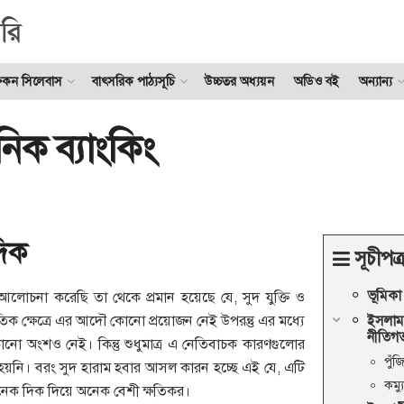
ুকন সিলেবাস
বাৎসরিক পাঠ্যসূচি
উচ্চতর অধ্যয়ন
অডিও বই
অন্যান্য
িক ব্যাংকিং
দিক
সূচীপত্
ভূমিকা
লোচনা করেছি তা থেকে প্রমান হয়েছে যে, সুদ যুক্তি ও
িক ক্ষেত্রে এর আদৌ কোনো প্রয়োজন নেই উপরন্তু এর মধ্যে
ইসলাম,
নীতিগত 
নো অংশও নেই। কিন্তু শুধুমাত্র এ নেতিবাচক কারণগুলোর
পুঁজি
 হয়নি। বরং সুদ হারাম হবার আসল কারন হচ্ছে এই যে, এটি
কম্যু
অনেক দিক দিয়ে অনেক বেশী ক্ষতিকর।