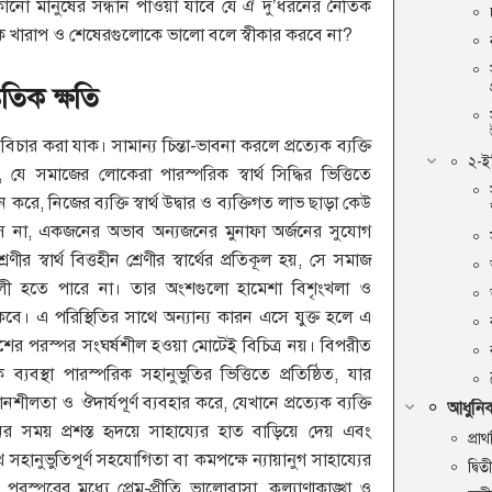
োনো মানুষের সন্ধান পাওয়া যাবে যে ঐ দু’ধরনের নৈতিক
কে খারাপ ও শেষেরগুলোকে ভালো বলে স্বীকার করবে না?
ৃতিক ক্ষতি
িচার করা যাক। সামান্য চিন্তা-ভাবনা করলে প্রত্যেক ব্যক্তি
২-ই
ে সমাজের লোকেরা পারস্পরিক স্বার্থ সিদ্ধির ভিত্তিতে
ন করে, নিজের ব্যক্তি স্বার্থ উদ্বার ও ব্যক্তিগত লাভ ছাড়া কেউ
না, একজনের অভাব অন্যজনের মুনাফা অর্জনের সুযোগ
ীর স্বার্থ বিত্তহীন শ্রেণীর স্বার্থের প্রতিকূল হয়, সে সমাজ
ালী হতে পারে না। তার অংশগুলো হামেশা বিশৃংখলা ও
াকবে। এ পরিস্থিতির সাথে অন্যান্য কারন এসে যুক্ত হলে এ
শের পরস্পর সংঘর্ষশীল হওয়া মোটেই বিচিত্র নয়। বিপরীত
ব্যবস্থা পারস্পরিক সহানুভুতির ভিত্তিতে প্রতিষ্ঠিত, যার
ানশীলতা ও ঔদার্যপূর্ণ ব্যবহার করে, যেখানে প্রত্যেক ব্যক্তি
আধুনিক
ের সময় প্রশস্ত হৃদয়ে সাহায্যের হাত বাড়িয়ে দেয় এবং
প্র
ে সহানুভুতিপূর্ণ সহযোগিতা বা কমপক্ষে ন্যায়ানুগ সাহায্যের
দ্বিত
রস্পরের মধ্যে প্রেম-প্রীতি ভালোবাসা, কল্যাণাকাঙ্খা ও