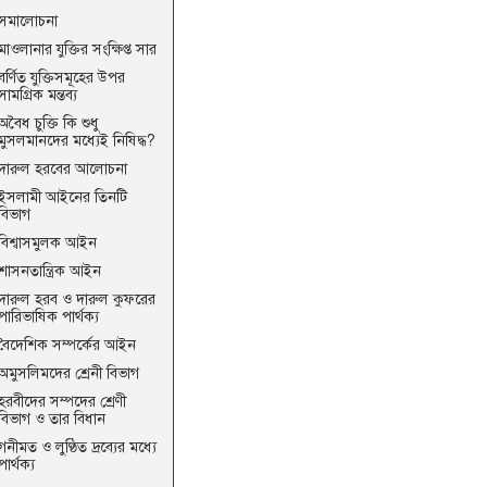
সমালোচনা
মাওলানার যুক্তির সংক্ষিপ্ত সার
বর্ণিত যুক্তিসমূহের উপর
সামগ্রিক মন্তব্য
অবৈধ চুক্তি কি শুধু
মুসলমানদের মধ্যেই নিষিদ্ধ?
দারুল হরবের আলোচনা
ইসলামী আইনের তিনটি
বিভাগ
বিশ্বাসমুলক আইন
শাসনতান্ত্রিক আইন
দারুল হরব ও দারুল কুফরের
পারিভাষিক পার্থক্য
বৈদেশিক সম্পর্কের আইন
অমুসলিমদের শ্রেনী বিভাগ
হরবীদের সম্পদের শ্রেণী
বিভাগ ও তার বিধান
গনীমত ও লুণ্ঠিত দ্রব্যের মধ্যে
পার্থক্য