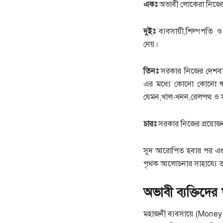
একঃ
অভাবী লোকেরা নিজেদে
দুইঃ
ব্যবসায়ী,শিল্পপতি 
নেয়।
তিনঃ
সরকার নিজের দেশবাস
এর মধ্যে কোনো কোনো ঋণ
যেমন,খাল-খনন,রেলপথ ও সড়ক 
চারঃ
সরকার নিজের প্রয়োজন 
সুদ আরোপিত হবার পর এগু
পৃথক আলোচনার সাহায্যে তা
অভাবী ব্যক্তিদের
মহাজনী ব্যবসায়ে (Money