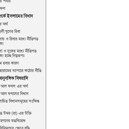
য় পর্যায়
াফল
্পর্কে ইসলামের বিধান
র অর্থ
লী যুগের রিবা
বসায় ও রিবার মধ্যে নীতিগত
ক্য
বসা ও সুদের মধ্যে নীতিগত
থক্য হচ্ছে নিম্নরূপঃ
াম হবার কারণ
 হারামের ব্যাপারে কঠোর নীতি
আনুসঙ্গিক বিষয়াদি
া আল ফযল এর অর্থ
া আল ফযলের বিধান
চিত বিধানসমূহের সংক্ষিপ্ত
ত উমর (রা)-এর উক্তি
হগণের মতবিরোধ
বিনিময়ের ক্ষেত্রে বৃদ্ধি