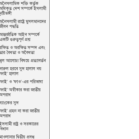
অনৈসলামিক শক্তি কর্তৃক
অধিকৃত দেশ সম্পর্কে ইসলামী
দৃষ্টিভঙ্গী
অনৈসলামী রাষ্ট্রে মুসলমানদের
জীবন পদ্ধতি
আন্তর্জাতিক আইন সম্পর্কে
একটি গুরুত্বপূর্ণ প্রশ্ন
রক্ষিত ও অরক্ষিত সম্পদ এবং
তার বৈধতা ও অবৈধতা
মূল আলোচ্য বিষয়ে প্রত্যাবর্তন
দারুল হরবে সুদ হালাল নয়
‘ফাই’ হালাল
‘ফাই’ ও ‘ফাও’-এর পরিভাষা
‘ফাই’ অস্বীকার করা জাতীয়
অপরাধ
ব্যাংকের সুদ
‘ফাই’ গ্রহন না করা জাতীয়
অপরাধ
ইসলামী রাষ্ট্র ও সরকারের
বিধান
মাওলানার দ্বিতীয় প্রবন্ধ