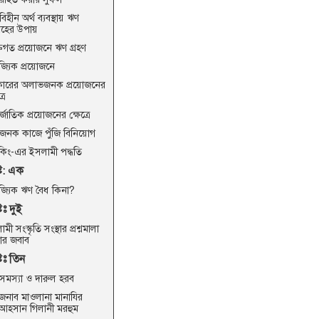
বিহীন অর্থ ব্যবস্থায় ঋণ
্রহের উপায়
্তিগত প্রয়োজনে ঋণ গ্রহণ
জ্যিক প্রয়োজনে
ারের অলাভজনক প্রয়োজনের
রে
র্জাতিক প্রয়োজনের ক্ষেত্রে
জনক কাজে পুঁজি বিনিয়োগ
ংকিং-এর ইসলামী পদ্ধতি
্ট: এক
িজ্যিক ঋণ বৈধ কিনা?
টঃ দুই
মী সংস্কৃতি সংস্থার প্রশ্নমালা
ার জবাব
টঃ তিন
 সমস্যা ও দারুল হরব
জনাব মাওলানা মানাযির
আহসান গিলানী মরহুম