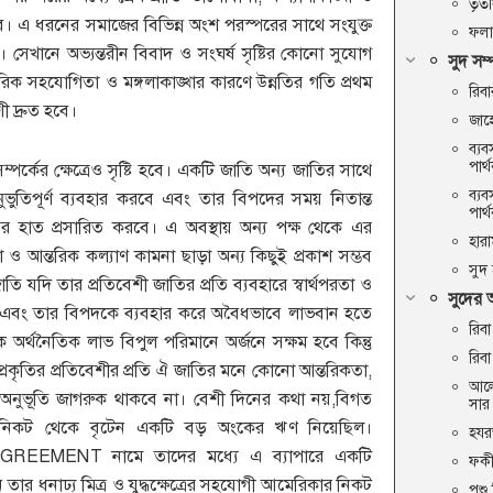
তৃতী
ে। এ ধরনের সমাজের বিভিন্ন অংশ পরস্পরের সাথে সংযুক্ত
ফল
সেখানে অভ্যন্তরীন বিবাদ ও সংঘর্ষ সৃষ্টির কোনো সুযোগ
সুদ সম
িক সহযোগিতা ও মঙ্গলাকাঙ্খার কারণে উন্নতির গতি প্রথম
রিবা
 দ্রুত হবে।
জাহে
ব্য
পার্থ
সম্পর্কের ক্ষেত্রেও সৃষ্টি হবে। একটি জাতি অন্য জাতির সাথে
ব্য
ুভুতিপূর্ণ ব্যবহার করবে এবং তার বিপদের সময় নিতান্ত
পার্
্যের হাত প্রসারিত করবে। এ অবস্থায় অন্য পক্ষ থেকে এর
হার
ঞতা ও আন্তরিক কল্যাণ কামনা ছাড়া অন্য কিছুই প্রকাশ সম্ভব
সুদ
 যদি তার প্রতিবেশী জাতির প্রতি ব্যবহারে স্বার্থপরতা ও
সুদের 
 এবং তার বিপদকে ব্যবহার করে অবৈধভাবে লাভবান হতে
রিব
অর্থনৈতিক লাভ বিপুল পরিমানে অর্জনে সক্ষম হবে কিন্তু
রিব
রকৃতির প্রতিবেশীর প্রতি ঐ জাতির মনে কোনো আন্তরিকতা,
আলো
র অনুভূতি জাগরুক থাকবে না। বেশী দিনের কথা নয়,বিগত
সার
কার নিকট থেকে বৃটেন একটি বড় অংকের ঋণ নিয়েছিল।
হযর
EMENT নামে তাদের মধ্যে এ ব্যাপারে একটি
ফকী
টেন তার ধনাঢ্য মিত্র ও যুদ্ধক্ষেত্রের সহযোগী আমেরিকার নিকট
পশু 