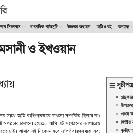
ুকন সিলেবাস
বাৎসরিক পাঠ্যসূচি
উচ্চতর অধ্যয়ন
অডিও বই
অন্যান্য
েসানী ও ইখওয়ান
্যায়
সূচীপত্
গ্রন্থক
ন
উপক্রম
প্রথম অ
র সাথে আমি ব্যক্তিগতভাবে কখনো সম্পর্কিত ছিলাম না।
দ্বিতীয়
েশী অপপ্রচার চালানো হয়েছে। আমি এই সংগঠনের ব্যাপারেও
তৃতীয় 
রতে চাই। আমার এই নিবেদন হবে সম্পর্ণ বাস্তবসম্মত এবং