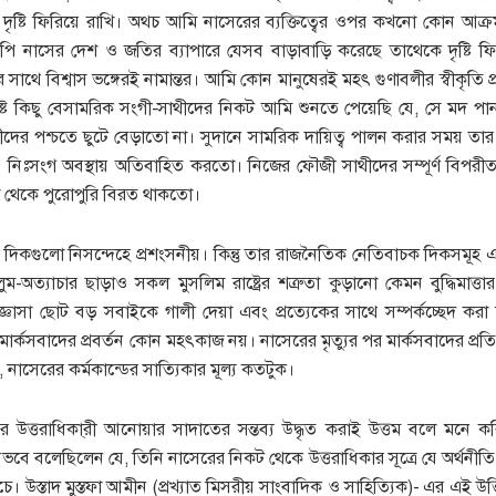
ৃষ্টি ফিরিয়ে রাখি। অথচ আমি নাসেরের ব্যক্তিত্বের ওপর কখনো কোন আক্
ি নাসের দেশ ও জতির ব্যাপারে যেসব বাড়াবাড়ি করেছে তাথেকে দৃষ্টি ফি
 সাথে বিশ্বাস ভঙ্গেরই নামান্তর। আমি কোন মানুষেরই মহৎ গুণাবলীর স্বীকৃতি প্
নিষ্ট কিছু বেসামরিক সংগী-সাথীদের নিকট আমি শুনতে পেয়েছি যে, সে মদ 
রীদের পশ্চতে ছুটে বেড়াতো না। সুদানে সামরিক দায়িত্ব পালন করার সময় তার ব
িঃসংগ অবস্থায় অতিবাহিত করতো। নিজের ফৌজী সাথীদের সম্পূর্ণ বিপরীত খ
রা থেকে পুরোপুরি বিরত থাকতো।
ী দিকগুলো নিসন্দেহে প্রশংসনীয়। কিন্তু তার রাজনৈতিক নেতিবাচক দিকসমূহ এ
ুম-অত্যাচার ছাড়াও সকল মুসলিম রাষ্ট্রের শত্রুতা কুড়ানো কেমন বুদ্ধিমাত্
ঞাসা ছোট বড় সবাইকে গালী দেয়া এবং প্রত্যেকের সাথে সম্পর্কচ্ছেদ কর
ার্কসবাদের প্রবর্তন কোন মহৎকাজ নয়। নাসেরের মৃত্যুর পর মার্কসবাদের প্রতি য
নাসেরের কর্মকান্ডের সাত্যিকার মূল্য কতটুক।
ের উত্তরাধিকা্রী আনোয়ার সাদাতের সন্তব্য উদ্ধৃত করাই উত্তম বলে মনে 
হীনভবে বলেছিলেন যে, তিনি নাসেরের নিকট থেকে উত্তরাধিকার সূত্রে যে অর্থনীত
। উস্তাদ মুস্তফা আমীন (প্রখ্যাত মিসরীয় সাংবাদিক ও সাহিত্যিক)- এর এই উক