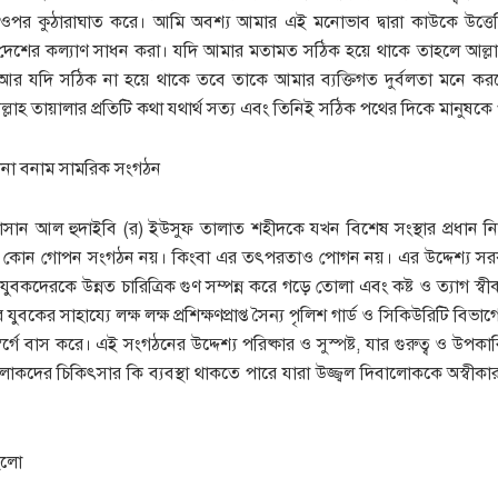
 ওপর কুঠারাঘাত করে। আমি অবশ্য আমার এই মনোভাব দ্বারা কাউকে উত্তেজ
ন ও দেশের কল্যাণ সাধন করা। যদি আমার মতামত সঠিক হয়ে থাকে তাহলে আল্লা
 যদি সঠিক না হয়ে থাকে তবে তাকে আমার ব্যক্তিগত দুর্বলতা মনে করতে 
ন্তু আল্লাহ তায়ালার প্রতিটি কথা যথার্থ সত্য এবং তিনিই সঠিক পথের দিকে মানু
েশনা বনাম সামরিক সংগঠন
 হাসান আল হুদাইবি (র) ইউসুফ তালাত শহীদকে যখন বিশেষ সংস্থার প্রধান নিয
 কোন গোপন সংগঠন নয়। কিংবা এর তৎপরতাও পোগন নয়। এর উদ্দেশ্য সরক
ুবকদেরকে উন্নত চারিত্রিক গুণ সম্পন্ন করে গড়ে তোলা এবং কষ্ট ও ত্যাগ স্বীক
ুবকের সাহায্যে লক্ষ লক্ষ প্রশিক্ষণপ্রাপ্ত সৈন্য পৃলিশ গার্ড ও সিকিউরিটি বিভ
র্গে বাস করে। এই সংগঠনের উদ্দেশ্য পরিষ্কার ও সুস্পষ্ট, যার গুরুত্ব ও উপকা
োকদের চিকিৎসার কি ব্যবস্থা থাকতে পারে যারা উজ্জ্বল দিবালোককে অস্বীক
হলো