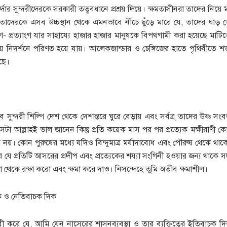
পর্দার সুন্দরীদেরকে সরকারী তত্ববধানে প্রশ্রয় দিয়ে। ক্ষমতাসীনরা তাদের নিয়ে
 তাদেরকে এসব উচ্চস্থান থেকে এমনভাবে নীচে ছুঁড়ে মারে যে, তাদের ঘাড় 
- প্রত্যাংগ যার সাহায্যে হাজার হাজার মানুষকে বিপথগামী করা হয়েছে মাটিতে
ীয় নিদর্শনে পরিণত হয়ে যায়। আলেকজান্ডার ও চেঙ্গিজের হাতে পৃথিবীতে শ
ছে।
ুন্দরী শিল্পি দেশ থেকে দেশান্তরে ঘুরে বেড়ায় এবং সর্বত্র্ তাদের উষ্ণ সংব
টা আল্লাহই ভাল জানেন কিন্তু প্রতি কয়েক মাস পর পর প্রত্যেক মক্ষীরাণী কো
য নয়। কোন পুরুষের মধ্যে যদিও বিন্দুমাত্র মর্যাদাবোধ এবং পৌরুষ থেকে থ
ে যে প্রতিটি আসরের প্রদীপ এবং প্রত্যেকের শয্যা সংগিনী হওয়ার জন্য থাকে সদ
া থেকে রক্ষা করো এবং ক্ষমা করে দাও। নিসন্দেহে তুমি অতীব ক্ষমাশীল।
াচক ও নেতিবাচক দিক
করে যে, আমি যেন নাসেরের শাসনব্যবস্থা ও তার ব্যক্তিত্বের ইতিবাচক 