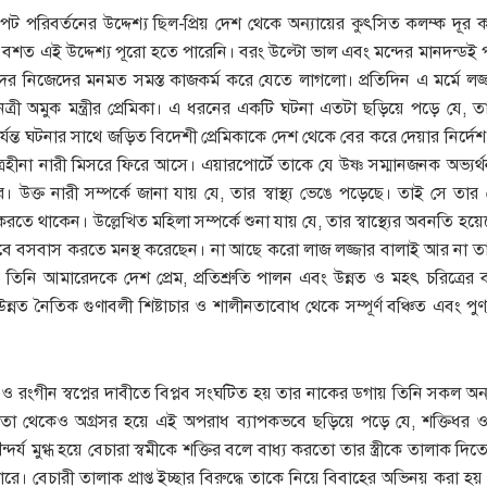
ট পরিবর্তনের উদ্দেশ্য ছিল-প্রিয় দেশ থেকে অন্যায়ের কুৎসিত কলম্ক দূর
্ভাগ্য বশত এই উদ্দেশ্য পূরো হতে পারেনি। বরং উল্টো ভাল এবং মন্দের মানদন্ডই 
তাদের নিজেদের মনমত সমস্ত কাজকর্ম করে যেতে লাগলো। প্রতিদিন এ মর্মে ল
েত্রী অমুক মন্ত্রীর প্রেমিকা। এ ধরনের একটি ঘটনা এতটা ছড়িয়ে পড়ে যে, তা
যন্ত ঘটনার সাথে জড়িত বিদেশী প্রেমিকাকে দেশ থেকে বের করে দেয়ার নির্দ
িত্রহীনা নারী মিসরে ফিরে আসে। এয়ারপোর্টে তাকে যে উষ্ণ সম্মানজনক অভ্যর্থ
। উক্ত নারী সম্পর্কে জানা যায় যে, তার স্বাস্থ্য ভেঙে পড়েছে। তাই সে তার ম
 করতে থাকেন। উল্লেখিত মহিলা সম্পর্কে শুনা যায় যে, তার স্বাস্থ্যের অবনতি হয়েছে
ীভাবে বসবাস করতে মনস্থ করেছেন। না আছে করো লাজ লজ্জার বালাই আর না তার
 তিনি আমারেদকে দেশ প্রেম, প্রতিশ্রুতি পালন এবং উন্নত ও মহৎ চরিত্রের বাস
্নত নৈতিক গুণাবলী শিষ্টাচার ও শালীনতাবোধ থেকে সম্পূর্ণ বঞ্চিত এবং পুণ্
 রংগীন স্বপ্নের দাবীতে বিপ্লব সংঘটিত হয় তার নাকের ডগায় তিনি সকল অন্
জ্জতা থেকেও অগ্রসর হয়ে এই অপরাধ ব্যাপকভবে ছড়িয়ে পড়ে যে, শক্তিধর 
দর্য মুগ্ধ হয়ে বেচারা স্বমীকে শক্তির বলে বাধ্য করতো তার স্ত্রীকে তালাক দি
ে। বেচারী তালাক প্রাপ্ত ইচ্ছার বিরুদ্ধে তাকে নিয়ে বিবাহের অভিনয় করা হয়