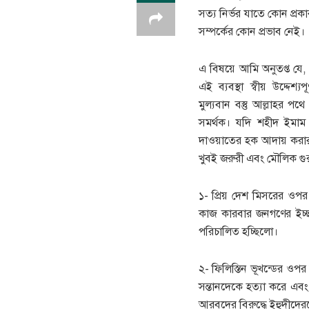
সত্য নির্ভর যাতে কোন প্রকা
সম্পর্কের কোন প্রভাব নেই।
এ বিষয়ে আমি অনুতপ্ত য
এই ব্যবস্থা স্বীয় উদ্দেশ্
মুল্যবান বস্তু আল্লাহর পথে
সমর্থক। যদি শহীদ ইমাম 
দাওয়াতের হক আদায় করার ক
খুবই জরুরী এবং মৌলিক গুর
১- প্রিয় দেশ মিসরের ওপর
কাজ কারবার জনগণের ইচ্ছার
পরিচালিত হচ্ছিলো।
২- ফিলিস্তিন ভূখন্ডের ওপ
সন্তানদেকে হত্যা করে এবং প
আরবদের বিরুদ্ধে ইহুদীদে