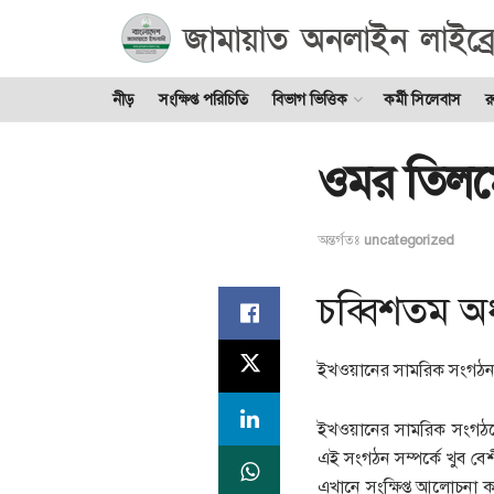
নীড়
সংক্ষিপ্ত পরিচিতি
বিভাগ ভিত্তিক
কর্মী সিলেবাস
র
ওমর তিলম
অন্তর্গতঃ
uncategorized
চব্বিশতম অধ
ইখওয়ানের সামরিক সংগঠ
ইখওয়ানের সামরিক সংগঠনে
এই সংগঠন সম্পর্কে খুব ব
এখানে সংক্ষিপ্ত আলোচনা ক