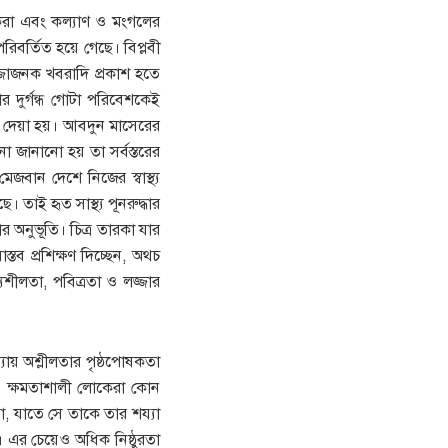
 করা এবং কল্যাণ ও মংগলের
পরিবর্তিত হয়ে গেছে। বিপ্লবী
জ্জাজনক খবরাদি প্রকাশ হতে
র দুর্গন্ধ গোটা পরিবেশকেই
েশ দেয়া হয়। আবদুন মাসেরের
না জানানো হয় তা সর্বস্তরের
েজবান দেশে নিজের স্বাস্থ্য
। তাই হৃত সাস্থ্য পূনরুদ্ধার
 অনুভূতি। চিত্র তারকা যার
্তব প্রশিক্ষণ দিচ্ছেন, অথচ
যশীলতা, পবিত্রতা ও লজ্জার
যায় অশ্লীলতার পৃষ্ঠপোষকতা
ও ক্ষমতাশালী লোকেরা কোন
তো, যাতে সে তাকে তার শয্যা
। এর চেয়েও অধিক নিষ্ঠুরতা