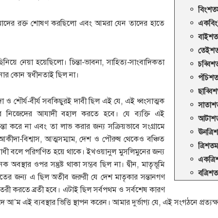
বিংশতম
আমাদের রক্ত শোষণ করছিলো এবং আমরা যেন তাদের হাতে
একবিং
বাইশত
তেইশত
ছিনিয়ে নেয়া হয়েছিলো। চিন্তা-ভাবনা, সাহিত্য-সাংবাদিকতা
চব্বিশ
ার কোন স্বধীনতাই ছিল না।
পঁচিশত
ছাব্বি
দা ও শৌর্য-বীর্য সবকিছুরই দাবী ছিল এই যে, এই ধ্বংসাত্মক
সাতাশত
করে নিজেদের আযাদী বহাল করতে হবে। যে ব্যক্তি এই
আটাশত
িন্তা করে না এবং তা লাভ করার জন্য সক্রিয়ভাবে সংগ্রামে
ঊনত্রি
আকীদা-বিশ্বাস, আত্মসম্মাম, দেশ ও পৌরুষ থেকেও বঞ্চিত
ত্রিশতম
ধী বলে পরিগণিত হয়ে থাকে। ইখওয়ানুল মুসলিমুনের জন্য
একত্রি
স্থার ওপর সন্তুষ্ট থাকা সম্ভব ছিল না। দ্বীন, মাতৃভূমি
বত্রিশ
ের জন্য এ ছিল অতীব জরুরী যে দেশ মাতৃকার সন্তানগণ
রী করতে ব্রতী হবে। এটাই ছিল সর্বপথম ও সর্বশেষ কারণ
্শিদে আ’ম এই ব্যবস্থার ভিত্তি স্থাপন করেন। আমার দুর্ভাগ্য যে, এই সংগঠনে প্রত্য