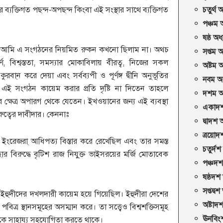
র ব্যক্তিগত পছন্দ-অপছন্দ কিংবা এই সংস্থার সাথে ব্যক্তিগত
চতুর্থ অ
পঞ্চম অ
ষষ্ঠ অধ্
ে, আমি এ সংগঠনের নিয়মিত রুকন কখনো ছিলাম না। অথচ
সপ্তম অ
যপূর্ণ, বিশ্বস্ততা, সমস্যার মোকাবিলায় বীরত্ব, নিজের সকল
অষ্টম অ
 কুরবা্ন করে দেয়া এবং সর্বব্যপী ও পূর্ণঙ্গ দ্বীনি অনুভূতির
নবম অধ
এই সংগঠন কায়েম করার প্রতি দৃষ্টি না দিতেন তাহলে
দশম অধ
্ষেত্র অপারগ থেকে যেতেন। ইখওয়ানের জন্য এই ব্যবস্থা
একাদশ
ুত্বের দাবীদার। কেননাঃ
দ্বাদশ 
ত্রয়োদ
 ইংরেজরা্ আধিপত্য বিস্তার করে রেখেছিল এবং তার সমস্ত
চতুর্দশ
 বিরুদ্ধে বৃটিশ রাজ নিযু্ক্ত ভাইসরয়ের মর্জি মোতাবেক
পঞ্চদশ
ষষ্ঠদশ 
সপ্তদ্বশ
র ইহুদীদের দখলদারী কায়েম হয়ে গিয়েছিল। ইহুদীরা দেশের
অষ্টাদশ
বিত্র স্থানসমূহের অসম্মান করে। তা সত্ত্বেও বিশ্বশক্তিসমূহ
ঊনবিং
রকে সাহায্য সহযোগিতা করতে থাকে।