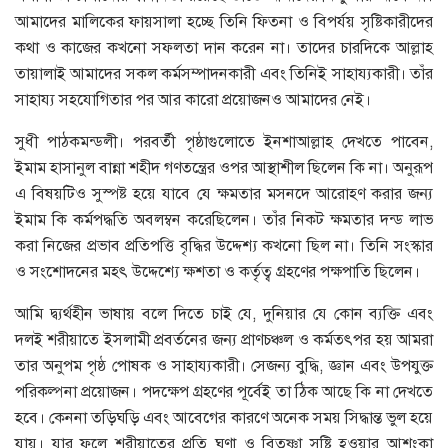
আমাদের মালিকের ফায়সালা হচ্ছে তিনি ফিতনা ও বিপর্যয় সৃষ্টিকারীদের
কথা ও কাজের কখনো সফলতা দান করেন না। তাদের চারদিকে আল্লাহ
তায়ালাই আমাদের সকল কর্মসম্পাদনকারী এবং তিনিই সাহায্যকারী। তাঁর
সাহায্য সহযোগিতার পর আর কারো প্রয়োজনও আমাদের নেই।
সুধী পাঠকমন্ডলী। পরবর্তী পৃষ্ঠাগুলোতে ইনশাআল্লাহ দেখতে পাবেন,
ইমাম হাসানুল বান্না শহীদ গণতন্ত্রের ওপর আস্থাশীল ছিলেন কি না। অনুরূপ
এ বিষয়টিও সুস্পষ্ট হয়ে যাবে যে ক্ষমতার মসনদে আরোহণ করার জন্য
ইমাম কি কর্মপদ্ধতি অবলম্বন করেছিলেন। তাঁর নিকট ক্ষমতার দন্ড লাভ
করা নিজের প্রভাব প্রতিপত্তি বৃদ্ধির উদ্দেশ্য কখনো ছিল না। তিনি সংস্কার
ও সংশোদনের মহৎ উদ্দেশ্যে ক্ষশতা ও কর্তৃত্ব গ্রহণের পক্ষপাতি ছিলেন।
আমি দ্ব্যর্থহীন ভাষায় বলে দিতে চাই যে, দুনিয়ার যে কোন ব্যক্তি এবং
দলই শরীয়াতে ইসলামী প্রবর্তনের জন্য প্রাণচঞ্চল ও কর্মতৎপর হয় আমরা
তার অনুপম পৃষ্ঠ পোষক ও সাহায্যকারী। সেজন্য বুদ্ধি, জ্ঞান এবং উপযুক্ত
পরিকল্পনা প্রয়োজন। পদক্ষেপ গ্রহণের পূর্বেই তা ঠিক আছে কি না দেখতে
হবে। কেননা তড়িঘড়ি এবং আবেগের কারণে অনেক সময় সিদ্ধান্ত ভুল হয়ে
যায়। যার ফলে শরীয়াতের প্রতি ঘৃণা ও বিতৃষ্ণা সৃষ্টি হওয়ার আশংকা