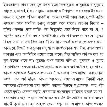
ইভওয়ানের দাওয়াতের মূল উৎস হচ্ছে কিতাবুল্লাহ ও সুন্নাতে রাসূলুল্লাহ
সাল্লাল্লাহু আলাইহি ওয়াসাল্লাম। এগুলোকে উপস্থাপন করার জন্য ইখওয়ান
সহজ ও সুবোধ প্রক্রিয়া সাবলীল ও হৃদয়গ্রাহী ভাষা এবং সুস্পষ্ট ব্যক্তি
প্রমাণের ওপর সমধিক গুরুত্ব আরোপ করে থাকে। অতএব বিবেক –
বুদিত্ধ-সম্পন্ন কোন ব্যক্তি এটা কিছুতেই মেনে নিতে পারে না যে, এ
সংগঠন এবং কর্মীরা সন্ত্রাস ওশক্তি প্রয়োগের পথ অবলম্বন করবে। মূলত
বিশুদ্ধ ভাষা ও ভাষাবিজ্ঞানের নীতিমালা সম্পর্কে অবগত লোকদের জানা
আছে যে, লিখনী ও বক্তৃতায় সাদৃশ্য ও সমার্থবোধক শব্দাবীল, রূপক অর্থের
ব্যবহার এবং উপমিতির প্রয়োগ হয়ে থাকে। কিন্তু শাব্দিক অর্থ কখনো এর
মুল উদ্দেশ্র থাকে না। সুতরাং যখন আমরা বলি যে, কুরআন ও সুন্নাহ
বিরোধীদের বিরুদ্ধে আমাদের সংগ্রাম তখন তার অর্থ এটা করা হয় না যে,
আমরা তাদেরকে উদ্যত তলোয়ারের নীচে ফেলে দিতে যাচ্ছি। বরং সোজা
কথায় তার অর্থ দাঁড়ায় আমরা আমাদের ভাষা আমাদের লিখনী এবং
আমাদের চেষ্টা-সাধনা দ্বারা সর্বদা তাদের বিরুদ্ধে সংগ্রামরত। আর এটা
একটা যুদ্ধই। কেননা লড়াই কেবলমাত্র ধ্বংসাত্মক হাতিয়ার দ্বারাই হয় না।
বরং তার অসংখ্য পন্থা ও পদ্ধতি রয়েছে। যদি উপরোক্ত বাক্য দ্বারা অস্ত্রের
লাড়াই বুঝে নেয়া হয় তাহলে জেনে রাখুন যে, আমাদের কাছে প্রথমত