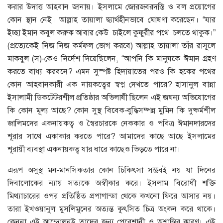
করার উদাত্ত আহবান জানায়। ইসলামে জোরজবরদস্তি ও বল প্রয়োগের
কোন স্থান নেই। আল্লাহ তায়ালা দ্ব্যার্থহীনভাবে ঘোষণা করেছেন। “যার
ইচ্ছা ইমান কবুল করুক আবার কেউ চাইলে কুফুরীর পথে চলতে থাকুক।”
(প্রত্যেকেই নিজ নিজ কর্মফল ভোগ করবে) আল্লাহ তায়ালা তাঁর রাসূলে
মাকবুল (স)-কেও নির্দেশ দিয়েছিলেন, “আপনি কি মানুষকে ঈমান গ্রহণ
করতে বাধ্য করবনে? এমন সুস্পষ্ট হিদায়াতের পরও কি হকের পথের
কোন আহবানকারী এক নায়কত্বের স্বপ্ন দেখতে পারে? হাসানুল বান্না
ইসালামী ডিকটেটরশীল প্রতিষ্ঠার অভিলাষী ছিলেন এই জঘন্য অভিযোগের
কি কোন মূল্য আছে? কোন সুস্থ বিবেক-বুদ্ধিসম্পন্ন মুমিন কি দুষ্কর্মশীল
জালিমদের একনায়কত্ব ও স্বৈরচারকে নেককার ও পবিত্র ঈমানদারদের
শূরার সাথে একাকার করতে পারে? আমাদের কাছে আছে ইসলামের
শূরায়ী ব্যবস্থা একনায়কত্ব যার ধারে কাছেও ভিড়তে পারে না।
এরূপ অসুস্থ মন-মানসিকতার কোন চিকিৎসা সম্ভবই নয় যা দিনের
দিবালোকের ন্যায় সত্যকে অস্বীকার করে। ইসলাম বিরোধী শক্তি
মিথ্যাচারের ওপর প্রতিষ্ঠিত প্রপাগান্ডা থেকে কখনো ফিরে আসার নয়।
তারা ইখওয়ানুল মুসলিমুনের অত্যন্ত কুৎসিত চিত্র অংকন করে থাকে।
কেননা এই আন্দোলনই তাদের জন্য পেরেশানী ও অশান্তির কারণ। এই