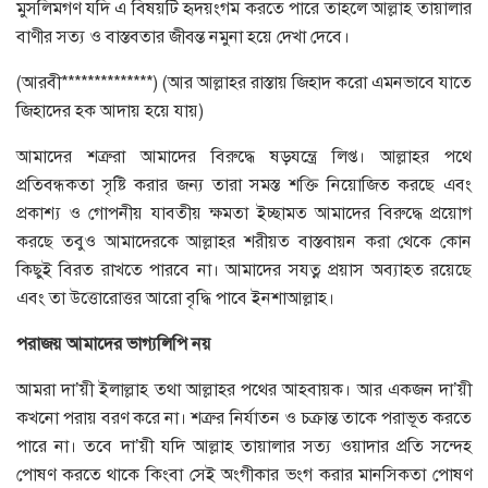
মুসলিমগণ যদি এ বিষয়টি হৃদয়ংগম করতে পারে তাহলে আল্লাহ তায়ালার
বাণীর সত্য ও বাস্তবতার জীবন্ত নমুনা হয়ে দেখা দেবে।
(আরবী**************) (আর আল্লাহর রাস্তায় জিহাদ করো এমনভাবে যাতে
জিহাদের হক আদায় হয়ে যায়)
আমাদের শত্রুরা আমাদের বিরুদ্ধে ষড়যন্ত্রে লিপ্ত। আল্লাহর পথে
প্রতিবন্ধকতা সৃষ্টি করার জন্য তারা সমস্ত শক্তি নিয়োজিত করছে এবং
প্রকাশ্য ও গোপনীয় যাবতীয় ক্ষমতা ইচ্ছামত আমাদের বিরুদ্ধে প্রয়োগ
করছে তবুও আমাদেরকে আল্লাহর শরীয়ত বাস্তবায়ন করা থেকে কোন
কিছুই বিরত রাখতে পারবে না। আমাদের সযত্ন প্রয়াস অব্যাহত রয়েছে
এবং তা উত্তোরোত্তর আরো বৃদ্ধি পাবে ইনশাআল্লাহ।
পরাজয়
আমাদের
ভাগ্যলিপি
নয়
আমরা দা’য়ী ইলাল্লাহ তথা আল্লাহর পথের আহবায়ক। আর একজন দা’য়ী
কখনো পরায় বরণ করে না। শত্রুর নির্যাতন ও চক্রান্ত তাকে পরাভূত করতে
পারে না। তবে দা’য়ী যদি আল্লাহ তায়ালার সত্য ওয়াদার প্রতি সন্দেহ
পোষণ করতে থাকে কিংবা সেই অংগীকার ভংগ করার মানসিকতা পোষণ