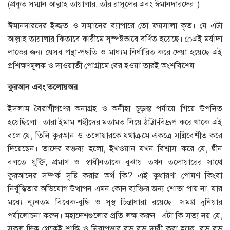
(প্রকৃত সম্মান আল্লাহ তায়ালার, তাঁর রাসূলের এবং ঈমানদারদের।)
ঈমানদারদের ইজ্জত ও সম্মানের ব্যাপারে তো ফয়সালা কৃত। যে এটা
আল্লাহ তায়ালার কিতাবে কারীমে সুস্পষ্টভাবে বর্ণিত হয়েছে। েএই মর্যাদা
লাভের জন্য যেসব পন্থা-পদ্ধতি ও মাধ্যম নির্ধারিত করে দেয়া হয়েছে এই
প্রশিক্ষণমূলক ও দাওয়াতী পোগ্রামে বের হওয়া তারই অংশবিশেষ।
কুরআন
এবং
তলোয়অর
ইসলাম বৈরাগীগণের অনাগ্রহ ও অনীহা চূড়ান্ত পর্যায়ে গিয়ে উপনিত
হয়েছিলো। তারা ইমাম শহীদের মতামত নিয়ে ঠাট্টা-বিদ্রূপ করে থাকে এই
বলে যে, তিনি কুরআন ও তলোয়ারকে যথাক্রমে একত্রে সন্নিবেশীত করে
দিয়েছেন। তাদের বক্তব্য হলো, ইখওয়ান যখন বিশ্বাস করে যে, দ্বীন
বলতে যুক্তি, প্রমাণ ও স্বাধীনতাকে বুঝায় তখন তলোয়ারের সাথে
কুরআনের সম্পর্ক সৃষ্টি করার অর্থ কি? এই কুধারণা পোষণ কিংবা
নির্বুদ্ধিতার অভিযোগ উত্থাপন এমন কোন ব্যক্তির জন্য শোভা পায় না, যার
মধ্যে ন্যূনতম বিবেক-বুদ্ধি ও সুস্থ চিন্তাধারা রয়েছে। সমগ্র দুনিয়ার
পর্যালোচনা করুন। মহাদেশগুলোর প্রতি লক্ষ করুন। এটা কি সত্য নয় যে,
সকল দিক থেকেই শান্তি ও নিরাপত্তার বড় বড় দাবী করা হচ্ছে, বড় বড়