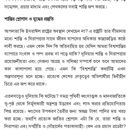
সম্মেলন, প্রচার মাধ্যম এবং লেখকদের সবাই শান্তি জপ করছে।
শান্তির
শ্লোগান
ও
যুদ্ধের
প্রস্তুতি
আপনারা কি ইসরাঈল রাষ্ট্রের অবস্থান দেখছেন না? এ রাষ্ট্রটি তার সীমানার
মধ্যে শান্তি ও নিরাপত্তার সাথে জীবন যাপনের অধিকার কান্নাজড়িত কণ্ঠে
দাবী করছে। এমন কোন দিন কি অতিবাহিত হয় যেদিন আমরা বিশ্বশান্তির
ব্যাপারে সংবাদ ও গল্প প্রবন্ধ না পড়ে থাকি? দুনিয়ার শান্তি ও নিরাপত্তার
প্রয়োজনীয়তা এবং সেজন্য আগ্রহ ও সদিচ্ছা সম্পর্কে শুনে শুনে আমাদের
কান ঝালাপালা হয়ে গেছে। এমন কি “বিশ্বশান্তি” কথাটিই এখন
অন্তসারশূন্য মনে হচ্ছে। প্রত্যেক দেশের নেতৃত্বের অভিলাষীরা দ্বিধীহীন
চিত্তে এর জপ করে থাকে।
এতদসত্ত্বেও দুনিয়ায় কি ঘটেছে? সমগ্র পৃথিবী ধ্বংসাত্মক ও মানবজাতিকে
ভূ-পৃষ্ঠ থেকে নির্মূলকারী অস্ত্রশস্ত্র উদ্ভাবন এবং লাভ করার প্রতিযোগিতায়
লিপ্ত রয়েছে। ধ্বংসের উপকরণ তৈরীর জন্য অজস্র টাকা পানির মত খরচ
করা হচ্ছে। তথাপি প্রত্যেক জাতির শ্লোগান এটা কি যে, তারা শান্তি ও
নিরাপত্তা এবং সম্প্রীতি ও সৌহার্দের পতাকাবাহী। কেন এত প্রয়াস প্রচেষ্টা?