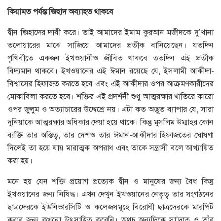
কিয়ামত
পর্যন্ত
জিহাদ
অব্যাহত
থাকবে
দ্বীন জিহাদের দাবী করে। তাই আমাদের ইমাম কুরআন মজীদকে দু’খানা
তলোয়ারের মাঝে সাজিয়ে আমাদের প্রতীক বানিয়েছেন। যতদিন
পৃথিবীতে একজন ইখওয়ানীও জীবিত থাকবে ততদিন এই প্রতীক
বিদ্যমান থাকবে। ইখওয়ানের এই ঈমান রয়েছে যে, ইসলামী আকীদা-
বিশ্বাসের হিফাজত করতে হবে এবং এই আকীদার ওপর আক্রমণকারীদের
মোকাবিলা করতে হবে। শক্তির এই প্রদর্শনী শুধু আত্মরক্ষার খাতিরে কারো
ওপর জুলুম ও অত্যাচারের উদ্দেশ্রে নয়। এটা কত অদ্ভূত ব্যাপার যে, সারা
দুনিয়াকে আত্মরক্ষার অধিকার দেয়া হয়ে থাকে। কিন্তু মুসলিম উম্মাহর কোন
ব্যক্তি তার অস্তিত্ব, তার দেশও তার ঈমান-আকীদার হিফাজতের ঘোষণা
দিলেই তা হয়ে যায় মারাত্মক অপরাধ এবং তাকে সন্ত্রাসী বলে আখ্যায়িত
করা হয়।
মনে হয় যেন শক্তি প্রয়োগ প্রত্যেক দ্বীন ও মানুষের জন্য বৈধ কিন্তু
ইখওয়ানের জন্য নিষিদ্ধ। এখন দেখুন ইখওয়ানের নেতৃত্ব তার সংগঠনের
ছাত্রদেরকে ইউনিভারসিটি ও কলেজসমূহে বিরোধী ছাত্রদেরকে মারপিট
করার জন্য কখনো উৎসাহিত করেনি। অথচ অন্যদিকে সা’দাত ও তাঁর