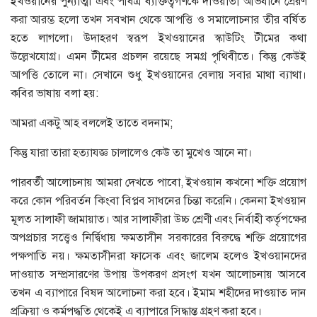
ইখওয়ানের পুন্যাত্মা এবং পবিত্র ব্যক্তিত্বগণকে দাওয়াতী অভিযানে প্রেরণ
করা আরম্ভ হলো তখন সবখান থেকে আপত্তি ও সমালোচনার তীর বর্ষিত
হতে লাগলো। উদাহরণ স্বরূপ ইখওয়ানের স্কাউটিং টীমের কথা
উল্লেখযোগ্র। এমন টীমের প্রচলন রয়েছে সমগ্র পৃথিবীতে। কিন্তু কেউই
আপত্তি তোলে না। সেখানে শুধু ইখওয়ানের বেলায় সবার মাথা ব্যাথা।
কবির ভাষায় বলা হয়:
আমরা একটু আহ বললেই তাতে বদনাম;
কিন্তু যারা তারা হত্যাযজ্ঞ চালালেও কেউ তা মুখেও আনে না।
পারবর্তী আলোচনায় আমরা দেখতে পাবো, ইখওয়ান কখনো শক্তি প্রয়োগ
করে কোন পরিবর্তন কিংবা বিপ্লব সাধনের চিন্তা করেনি। কেননা ইখওয়ান
মূলত সালাফী জামায়াত। আর সালাফীরা উচ্চ শ্রেণী এবং নির্বাহী কর্তৃপক্ষের
অপপ্রচার সত্ত্বেও নির্দ্বিধায় ক্ষমতাসীন সরকারের বিরুদ্ধে শক্তি প্রয়োগের
পক্ষপাতি নয়। ক্ষমতাসীনরা ফাসেক এবং জালেম হলেও ইখওয়ানদের
দাওয়াত সম্প্রসারণের উপায় উপকরণ প্রসংগ যখন আলোচনায় আসবে
তখন এ ব্যাপারে বিষদ আলোচনা করা হবে। ইমাম শহীদের দাওয়াত দান
প্রক্রিয়া ও কর্মপদ্ধতি থেকেই এ ব্যাপারে সিদ্ধান্ত গ্রহণ করা হবে।