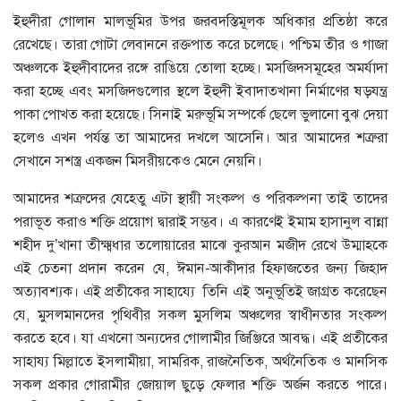
ইহুদীরা গোলান মালভূমির উপর জরবদস্তিমূলক অধিকার প্রতিষ্ঠা করে
রেখেছে। তারা গোটা লেবাননে রক্তপাত করে চলেছে। পশ্চিম তীর ও গাজা
অঞ্চলকে ইহুদীবাদের রঙ্গে রাঙিয়ে তোলা হচ্ছে। মসজিদসমূহের অমর্যাদা
করা হচ্ছে এবং মসজিদগুলোর স্থলে ইহুদী ইবাদাতখানা নির্মাণের ষড়যন্ত্র
পাকা পোখত করা হয়েছে। সিনাই মরুভূমি সম্পর্কে ছেলে ভুলানো বুঝ দেয়া
হলেও এখন পর্যন্ত তা আমাদের দখলে আসেনি। আর আমাদের শত্রুরা
সেখানে সশস্ত্র একজন মিসরীয়কেও মেনে নেয়নি।
আমাদের শত্রুদের যেহেতু এটা স্থায়ী সংকল্প ও পরিকল্পনা তাই তাদের
পরাভূত করাও শক্তি প্রয়োগ দ্বারাই সম্ভব। এ কারণেই ইমাম হাসানুল বান্না
শহীদ দু’খানা তীক্ষ্মধার তলোয়ারের মাঝে কুরআন মজীদ রেখে উম্মাহকে
এই চেতনা প্রদান করেন যে, ঈমান-আকীদার হিফাজতের জন্য জিহাদ
অত্যাবশ্যক। এই প্রতীকের সাহায্যে তিনি এই অনুভূতিই জাগ্রত করেছেন
যে, মুসলমানদের পৃথিবীর সকল মুসলিম অঞ্চলের স্বাধীনতার সংকল্প
করতে হবে। যা এখনো অন্যদের গোলামীর জিঞ্জিরে আবদ্ধ। এই প্রতীকের
সাহায্য মিল্লাতে ইসলামীয়া, সামরিক, রাজনৈতিক, অর্থনৈতিক ও মানসিক
সকল প্রকার গোরামীর জোয়াল ছুড়ে ফেলার শক্তি অর্জন করতে পারে।