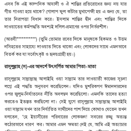
এসব কি এই কাল্পনিক আযাদী ও ঐ শান্তির প্রতিরোধের জন্য নয় যার
গীত গাওয়া হয়ে থাকে? গোলাপ ফুল কাঁটার মুখাপেক্ষী হয় এ জন্য যে, তা
তার নিরাপত্তা বিধান করে। ইসলাম শান্তির দ্বীন এবং শান্তির দিকে
দাওয়াতের কর্মপদ্ধতি অবশ্যই দলিল-প্রমাণের ওপর নির্ভরশীল।
(আরবী***********) (তুমি তোমার রবের দিকে মানুষকে হিকমত ও উত্তম
নসিহতের সাহায্যে দাওয়াত দিতে থাকো এবং লোকদের সাথে এমনভাবে
বিতর্ক কর যা সর্বোৎকৃষ্ট ও হৃদয়গ্রাহী হয়।)
রাসূলুল্লাহ
(
স
)-
এর
আদর্শে
উৎসর্গিত
আমার
পিতা
–
মাতা
রাসূলুল্লাহ সাল্লাল্লাহু আলাইহি ওয়া সাল্লাম তার দাওয়াতী কাজের সূচনা
লগ্নে এই পদ্ধতি অনুসরণ করেছিলেন। যদিও মুশরিকগণ ঈমানদারদের
ওপর জুলুম-নির্যাতনের নীতি অবলম্বন করেছিলো। এমনকি তাদের হত্যা
করতেও ইতস্তত করছিলো না। সেই যুগে রাসূলুল্লাহ সাল্লাল্লাহু আলাইহি
ওয়া সাল্লাম যখন তার নির্যাতিত সাথীদের পাশ দিয়ে কোথাও যেতেন তখন
বলতেন, “হে ইয়াসীরের পরিবারের লোকজন! সবরের রজ্জু অত্যন্ত
কঠোরভাবে ধারণ কর। আমার এমন ক্ষমতা নেই যে, আমি এই অত্যাচার