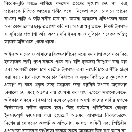
বিবেক-বুদ্ধি কাজে লাগিয়ে পদক্ষেপ গ্রহণের সুযোগ দেয় না। বরং
তাদেরকে নিশ্চিত ধ্বংসের গভীর পঙ্কে নিক্ষেপ করে। যেখানে তাদের
কখনো শান্তি ও স্বস্তি নসীব হবে না। আমরা আমাদের প্রতিপক্ষের কাছে
অন্য কোন প্রকার ছাড় প্রত্যাশা করি না। আমরা শুধু তাদের নিকট ইনসাফ
ও সুবিচার প্রত্যাশা করি অবশ্য যদি ইনসাফ ও সুবিচার শব্তের অস্তিত্ব
তাদের অভিাধানে থেকে থাকে।
আইন আমাদের ও আমাদের বিরুদ্ধবাদীদের মধ্যে ফয়সালা করে সত্য কিন্তু
ইনসাফের দাবী পূরণ করতে পারে না। যদি চুলচেরা বিশ্লেষণ করা যায়
এবং সরকারী কোন চাপ ব্যতীত ইনসাফ এবং ন্যায়বিচারের নীতি গ্রহণ
করা হয়। সাথে সাথে অত্যাচার নির্যাতন ও জুলুম নিপীড়নের কুটকৌশল
প্রয়োগ না করে প্রকৃত সত্য উদ্ধারের জন্য বস্তুনিষ্ঠ উপায়ে অনুসন্ধান
চালানো হয় এবং অতপর রায় ঘোষণা করা যায় তাহলে সমালোচকদের
অধিকার থাকবে যা ইচ্ছা তা বলে বেড়ানোর অবশ্য তাদের দাবীর স্বপক্ষে
নির্ভরযোগ্য দলীল থাকতে হবে। কিন্তু বর্তমান পরিস্থিতিতে কোথায়
ইনসাফপূর্ণ ফায়সালা করা হয়েছে? অতএব আমাদরে বিরুদ্ধাচরণের
দিশেহারা লোকদের কাল্পনিক অভিযোগ, মনগড়া কাহিনী এবং ভিত্তিহীন
প্রপাগান্ডা চালানোর স্বাধীনতা রয়েছে তাতে আমাদের কিছু যায় আসে না।