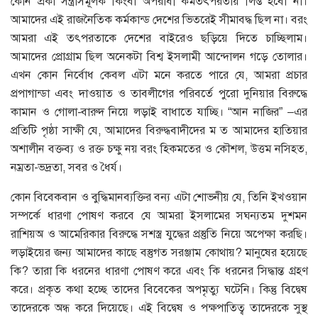
কোন প্রকা সন্ত্রাসমূলক কিংবা অপরাধী কর্মতৎপরতায় লিপ্ত হবো না।
আমাদের এই রাজনৈতিক কর্মকান্ড দেশের ভিতরেই সীমাবদ্ধ ছিল না। বরং
আমরা এই তৎপরতাকে দেশের বাইরেও ছড়িয়ে দিতে চাচ্ছিলাম।
আমাদের প্রোগ্রাম ছিল অনেকটা বিশ্ব ইসলামী আন্দোলন গড়ে তোলার।
এখন কোন নির্বোধ কেবল এটা মনে করতে পারে যে, আমরা প্রচার
প্রপাগান্ডা এবং দাওয়াত ও তাবলীগের পরিবর্তে পুরো দুনিয়ার বিরুদ্ধে
কামান ও গোলা-বারুদ নিয়ে লড়াই বাধাতে যাচ্ছি। “আন নাজির” –এর
প্রতিটি পৃষ্ঠা সাক্ষী যে, আমাদের বিরুদ্ধবাদীদের ম ত আমাদের হাতিয়ার
অশালীন বক্তব্য ও রক্ত চক্ষু নয় বরং হিকমতের ও কৌশল, উত্তম নসিহত,
নম্রতা-ভদ্রতা, সবর ও ধৈর্য।
কোন বিবেকবান ও বুদ্ধিমানব্যক্তির বন্য এটা শোভনীয় যে, তিনি ইখওয়ান
সম্পর্কে ধারণা পোষণ করবে যে আমরা ইসলামের সঘন্যতম দুশমন
রাশিয়অ ও আমেরিকার বিরুদ্ধে সশস্ত্র যুদ্ধের প্রস্তুতি নিয়ে অপেক্ষা করছি।
লড়াইয়ের জন্য আমাদের কাছে বস্তুগত সরঞ্জাম কোথায়? মানুষের হয়েছে
কি? তারা কি ধরনের ধারণা পোষণ করে এবং কি ধরনের সিদ্ধান্ত গ্রহণ
করে। প্রকৃত কথা হচ্ছে তাদের বিবেকের অপমৃত্যু ঘটেনি। কিন্তু বিদ্বেষ
তাদেরকে অন্ধ করে দিয়েছে। এই বিদ্বেষ ও পক্ষপাতিত্ব তাদেরকে সুস্থ