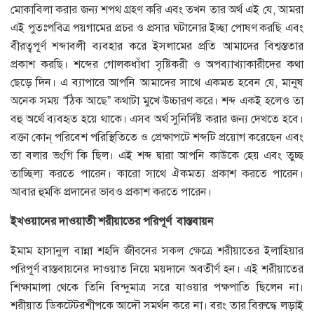
মোকাবিলা করার জন্য শপথ গ্রহণ করি এবং তখন তার অর্থ এই যে, আমরা
এই পুতঃপবিত্র পয়গামের প্রচর ও প্রসার ঘটানোর ইচ্ছা পোষণ করছি এবং
বীরত্বপূর্ণ শব্দাবলী ব্যবহার করে ইসলামের প্রতি আমাদের বিশ্বস্ততার
প্রকাশ করছি। শব্দের গোলকধাঁধা সৃষ্টিকরী ও অপব্যাখ্যাকারীদের কথা
ছেড়ে দিন। এ ব্যাপারে আপনি আমাদের সাথে একমত হবেন যে, মানুষ
অনেক সময় “ঠিক আছে” কথাটা মুখে উচ্চারণ করে। শব্দ একই হলেও তা
বহু অর্থে ব্যবহৃত হয়ে থাকে। এসব অর্থ সুনির্দিষ্ট করার জন্য দেখতে হবে।
বক্তা কোন্‌ পরিবেশ পরিস্থিতিতে ও প্রেক্ষাপটে শব্দটি প্রয়োগ করেছেন এবং
তা বলার ভংগি কি ছিল। এই শব্দ দ্বারা আপনি কাউকে হেয় এবং তুচ্ছ
তাচ্ছিল্য করতে পারেন। কারো সাথে ঐকমত্য প্রকাশ করতে পারেন।
আবার হুমকি প্রদানের ভাবও প্রকাশ করতে পারেন।
ইখওয়ানের
দাওয়াতী
শরীয়াতের
পরিপূর্ণ
বাস্তবায়ন
ইমাম হাসানুল বান্না শহদি জীবনের সকল ক্ষেত্রে শরীয়াতের ইলাহিয়ার
পরিপূর্ণ বাস্তবায়নের দাওয়াত নিয়ে ময়দানে অবতীর্ণ হন। এই শরীয়াতের
শিক্ষামালা থেকে তিনি বিন্দুমাত্র সরে যাওয়ার পক্ষপাতি ছিলেন না।
শরীয়াত ডিকটেটরশীপকে আদৌ সমর্থন করে না। বরং তার বিরুদ্ধে লড়াই