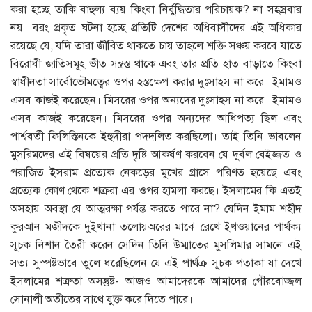
করা হচ্ছে তাকি বাহুল্য ব্যয় কিংবা নির্বুদ্ধিতার পরিচায়ক? না সহস্রবার
নয়। বরং প্রকৃত ঘটনা হচ্ছে প্রতিটি দেশের অধিবাসীদের এই অধিকার
রয়েছে যে, যদি তারা জীবিত থাকতে চায় তাহলে শক্তি সঞ্চয় করবে যাতে
বিরোধী জাতিসমূহ ভীত সন্ত্রস্ত থাকে এবং তার প্রতি হাত বাড়াতে কিংবা
স্বাধীনতা সার্বোভৌমত্বের ওপর হস্তক্ষেপ করার দুঃসাহস না করে। ইমামও
এসব কাজই করেছেন। মিসরের ওপর অন্যদের দুঃসাহস না করে। ইমামও
এসব কাজই করেছেন। মিসরের ওপর অন্যদের আধিপত্য ছিল এবং
পার্শ্ববর্তী ফিলিস্তিনকে ইহুদীরা পদদলিত করছিলো। তাই তিনি ভাবলেন
মুসরিমদের এই বিষয়ের প্রতি দৃষ্টি আকর্ষণ করবেন যে দুর্বল বেইজ্জত ও
পরাজিত ইসরাম প্রত্যেক নেকড়ের মুখের গ্রাসে পরিণত হয়েছে এবং
প্রত্যেক কোণ থেকে শত্রুরা এর ওপর হামলা করছে। ইসলামের কি এতই
অসহায় অবস্থা যে আত্মরক্ষা পর্যন্ত করতে পারে না? যেদিন ইমাম শহীদ
কুরআন মজীদকে দুইখানা তলোয়অরের মাঝে রেখে ইখওয়ানের পার্থক্য
সূচক নিশান তৈরী করেন সেদিন তিনি উম্মাতের মুসলিমার সামনে এই
সত্য সুস্পষ্টভাবে তুলে ধরেছিলেন যে এই পার্থক্র সূচক পতাকা যা দেখে
ইসলামের শত্রুতা অসন্তুষ্ট- আজও আমাদেরকে আমাদের গৌরবোজ্জল
সোনালী অতীতের সাথে যুক্ত করে দিতে পারে।