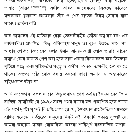
আমরা এরূপ নই। আমাদের অবস্থা হচ্ছে, ইমাম হাসানুল বান্না শহীদের
ভাষায় (আরবী********) অর্থাৎ আমরা জালেমদের বিরুদ্ধে কাদেরে
মতলকের কুদরতে কামেলার তীর ও শেষ রাতের বিনম্র দোয়ার দ্বারা
সাহায্য প্রার্থনা করি।
আর আমাদের এই হাতিয়ার কোন তেজ বীর্যহীন ভোঁতা অস্ত্র নয় বরং এর
কার্যকারিতা প্রমাণিত। কিন্তু অধিকাংশ মানুষ তা বুঝে উঠতে পারে না।
আল্লাহ প্রেরিত কিতাবের ওপর ঈমান আনয়নকারী লোক তারাই যাদের
সম্মুখে কোন আয়াত পেশ করা হলে তারা একান্ত বিনয়াবনত হয়ে সিজদায়
লুটিয়ে পড়ে এবং সৃষ্টিকর্তার মহত্ব ও অসীম ক্ষমতার তাসবীহ জপ করতে
থাকে। অতপর তাঁর মোকাবিলায় কখনো তারা অন্যায ও অহংকারের
বহিঃপ্রকাশ ঘটায় না।
আমি এতক্ষণ যা বললাম তার কিছু প্রমাণও পেশ করছি। ইখওয়ানের “আন
নাজির” সাময়িকী মে ১৯৩৮ সালে প্রথম বারের মত প্রকাশিত হলে তাতে
এই মর্মে দু’টো সুস্পষ্ট বিজ্ঞপ্তি ছাপা হয় যে, ইখওয়ান রাজনৈতিক ময়দানে
হাজির হয়েছে। সর্বস্তরের মানুষের নিকট এই বিষয়টি অত্যন্ত সুস্পষ্ট যে,
আমরা অন্যান্য দলের মোকাবিলা করবো শান্তিপূর্ণ রাজনৈতিক উপায়।