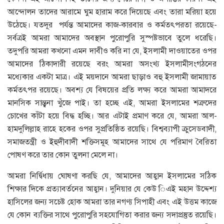
আন্দোলন তাদের আরামে ঘুম হারাম করে দিয়েছে এবং তারা মরিয়া হয়ে
উঠেছে। যতদূর পর্যন্ত আমাদের কাজ-কারবার ও কর্মতৎপরতা রয়েছে-
সর্বত্রই আমরা আমাদের অবস্থান পুরোপুরি সুস্পষ্টভাবে তুলে ধরেছি।
তদুপরি আমরা কখনো এমন দাবীও করি না যে, ইসলামী দাওয়াতের ওপর
আমাদের ঠিকাদারী রয়েছে বরং আমরা অসংখ্য ইসলামীসংগঠনের
মধ্যেকার একটা মাত্র। এই ময়দানে আমরা ছাড়াও বহু ইসলামী জামায়াত
কর্মতৎপর রয়েছে। অবশ্য যে বিষয়ের প্রতি লক্ষ্য করে আমরা আমাদরে
মানসিক সান্ত্বনা খুঁজে পাই। তা হচ্ছে এই, আমরা ইসলামের শত্রুদের
চোখের কাঁটা হয়ে বিদ্ধ হচ্ছি। আর এটাই প্রমাণ করে যে, আমরা আল-
হামদুলিল্লাহ রাহে হকের ওপর সুপ্রতিষ্ঠিত রয়েছি। বিশ্বব্যাপী ক্রুসেডবাদী,
সমাজতন্ত্রী ও ইহুদীবাদী শক্তিসমূহ আমাদের সাথে যে পরিমাণ বৈরিতা
পোষণ করে তার কোন তুলনা মেলে না।
আমরা নির্দ্বিধায় ঘোষণা করছি যে, আমাদের আহ্বান ইসলামের সঠিক
শিক্ষার দিকে প্রত্যাবর্তনের আহ্বান। দুনিয়ার যে কেউ িএই মহান উদ্দেশ্য
হাসিলের জন্য সচেষ্ট হোক আমরা তার নগণ্য সিপাহী এবং এই উত্তম কাজে
যে কোন ব্যক্তির সাথে পুরোপুরি সহযোগিতা করার জন্য সদাপ্রস্তুত রয়েছি।