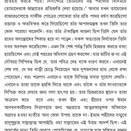
প্রতিহত করতে পারি। নিসন্দেহে তোমাদের এই পরীক্ষার বিনিময়ে
তোমাদেরকে জান্নাতের প্রতিশ্রুতি দেয়া হয়েছে।” আবার যখন তায়েফের
বাজারগুলোতে সাকীফ গোত্রের লোকেরা তাঁর প্রতি পাথর বর্ষণ করেছিলো
রক্তাক্ত ও ক্ষতবিক্ষত করে দিয়েছিলো তাঁর আপাদমস্তক তখন তিনি তার
কোন পরোয়া করেননি। বরং তাঁর ঐকান্তিক কামনা ছিল তিনি যেন তাঁর
রবের অসন্তোষের শিকার হয়ে না পড়েন। সকল অত্যাচার নির্যাতনে তিনি
সবর অবলম্বন করেছিলেন। এমন কি শেষ পর্যন্ত তিনি হিজরত করতে বাধ্য
হয়েছিলেন এবং সেই শহরের অধিবাস গ্রহণ করলেন। যার মাটির জ ন্য এই
সৌভাগ্র লিপিবদ্ধ ছিল যে, তার পবিত্র দেহ বক্ষে ধারণ করবে। এখানেই
শেষ নয়, যে ঘর বাড়ী ছেড়ে দিয়েছেন আর দুশমনদের হাত থেকে রক্ষা
পেয়েছেন। বরং শত্রুগণ এখানেও তাকে নিশ্চিন্তে বসার সুযোগ দেয়নি।
এখানেও তারা তাকে হুমকি দিতে থাকে এবং তাঁকে ও তাঁর দাওয়াতকে
নিশ্চিহ্ন করে দেয়ার জন্য সদা তৎপর হয়। তার হিজরতের স্থানেও তারা
আক্রমণ করে বসে এবং তখন দ্বীন এবং দ্বীনের ওপর ঈমান
আনয়নকারীদের নিরাপত্তার জন্য অস্রহাতে আত্মরক্ষামূলক অভিযানে
অগ্রসর হওয়া ব্যতীত অন্য কোন উপায় তাকে না। ইমাম শহীদের সম্মুখে
রাসূলুল্লাহ সাল্লাল্লাহু আলাইহি ওয়া সাল্লামের এই উত্তম আদর্শ ছিল। এই
আদর্শের মধ্যে তিনি দেখতে পেয়েছিলেন যে, সত্যকে তার অস্তিতত্ব রক্ষার