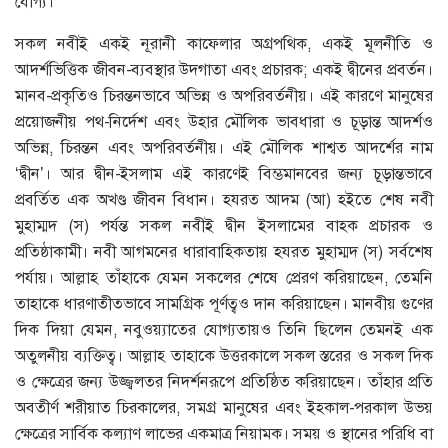
যোগ্য।
সকল নবীই একই নূরানী কাফেলার অগ্রপথিক, একই মূলনীতি ও
আদর্শভিত্তিক জীবন-ব্যবস্থার উদগাতা এবং প্রচারক; একই দ্বীনের প্রবর্তন।
মানব-প্রকৃতিও চিরন্তনভাবে অভিন্ন ও অপরিবর্তনীয়। এই কারণে মানুষের
প্রয়োজনীয় পথ-নির্দেশ এবং উহার মৌলিক ভাবধারা ও চূড়ান্ত আদর্শও
অভিন্ন, চিরন্তন এবং অপরিবর্তনীয়। এই মৌলিক শাশ্বত আদর্শের নাম
‘দ্বীন’। আর দ্বীন-ইসলাম এই কারণেই বিম্ভমানবের জন্য চূড়ান্তভাবে
প্রবর্তিত এক অখণ্ড জীবন বিধান। হযরত আদম (আ) হইতে শেষ নবী
মুহাম্মদ (স) পর্যন্ত সকল নবীই দ্বীন ইসলামের বাহক প্রচারক ও
প্রতিষ্ঠাকামী। নবী আগমনের ধারাবাহিকতায় হযরত মুহাম্মদ (স) সর্বশেষ
পর্যায়। আল্লাহ তাঁহাকে যেমন সকলের শেষে প্রেরণ করিয়াছেন, তেমনি
তাহাকে ধারণাতীতভাবে সামগ্রিক পূর্ণত্বও দান করিয়াছেন। মানবীয় গুণের
দিক দিয়া যেমন, নবুওয়্যাতের যোগ্যতায়ও তিনি ছিলেন তেমনই এক
অতুলনীয় ব্যক্তিত্ব। আল্লাহ তাহাকে উত্তরকালে সকল স্তরের ও সকল দিক
ও ক্ষেত্রের জন্য উজ্জ্বলতর নিদর্শনরূপে প্রতিষ্ঠিত করিয়াছেন। তাঁহার প্রতি
অবতীর্ণ শরীয়াত চিরকালের, সমগ্র মানুষের এবং ইহকাল-পরকাল উভয়
ক্ষেত্রের সার্বিক কল্যাণ লাভের একমাত্র নিয়ামক। সময় ও স্থানের পরিধি বা