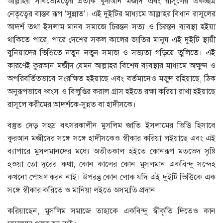
আল্লাহর সার্বভৌমত্বের প্রতীক কুরআন মজীদ এবং রাসূলের একচ্ছত্র
নেতৃত্বের বাস্তব রূপ ‘সুন্নাত’। এই দু্ইটির মাধ্যমে আল্লাহর বিধান রাসূলের
আদর্শ তথা ইসলাম মানব সমাজে চিরন্তন সত্য ও চিরন্তন ব্যবস্থা হইয়া
থাকিতে পারে, পারে দেশের সকল কালের জাতির মানুষ এই দুইটি স্থায়ী
বুনিয়াদের ভিত্তিতে নতুন নতুন সমাজ ও সভ্যতা গড়িয়ে তুলিতে। এই
কারণেই কুরআন মজীদ যেমন আল্লাহর বিশেষ ব্যবস্থার মাধ্যমে অক্ষুণ্ন ও
অপরিবর্তিতভাবে সংরক্ষিত হইয়াছে এবং বর্তমানেও মজুদ রহিয়াছে, ঠিক
অনুরূপভাবে ধ্বংস ও বিলুপ্তির করাল গ্রাস হইতে রক্ষা করিয়া রাখা হইয়াছে
রাসূলে করীমের আদর্শকে-সুন্নত বা হাদীসকে।
বস্তুত দেড় সহস্র বৎসরকালীন মুসলিম জাতি ইসলামের ভিত্তি হিসাবে
কুরআন মজীদের সঙ্গে সঙ্গে হাদীসকেও স্বীকার করিয়া লইয়াছে এবং এই
ব্যাপারে মুসলমানদের মধ্যে অতীতকাল হইতে কোনরূপ মতভেদ সৃষ্টি
হওয়া তো দূরের কথা, কোন কালের কোন মুসলমান একবিন্দু সন্দেহ
কখনো পোষণ করন নাই। উপরন্তু কোন লোক যদি এই দুইটি ভিত্তিকে এক
সঙ্গে স্বীকার করিতে ও মানিয়া লইতে অসম্মতি প্রদান
করিয়াছেন, মুসলিম সমাজে তাহাকে একবিন্দু স্বীকৃতি দিতেও কান