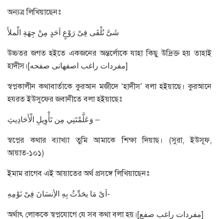
অন্যত্র লিখিয়াছেনঃ
شَىَّ ىُلْقَى فِىْ رَوْعٍ اَحَدٍ مِنْ جِهَةِ الْملأَ
উচ্চতর জগত হইতে একজনের অন্তর্লোকে যাহা কিছু উদ্রিক্ত হয় তাহাই
হাদীস।[مفردات راغب اصفهانى صفحه]
স্বপ্নকালীন কথাবার্তাকে কুরআন মজীদে ‘হাদীস’ বলা হইয়াছে। কুরআনে
হযরত ইউসুফের জবানীতে বলা হইয়াছেঃ
وَعَلَّمْتَنِي مِن تَأْوِيلِ الْأَحَادِيثِ –
স্বপ্নের কথার ব্যাখ্যা তুমি আমাকে শিক্ষা দিয়াছ। (সুরা, ইউসূফ,
আয়াত-১০১)
ইমাম রাগেব এই আয়াতের অর্থ প্রসঙ্গে লিখিয়াছেনঃ
اَىْ مَا يحَدِّثُ بِهِ الأِنسَانَ فِىْ نَوْمِهِ-
অর্থাৎ লোককে স্বপ্নযোগে যে সব কথা বলা হয়।[مفردات راغب صفع]