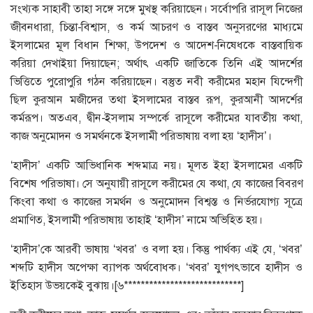
সংখ্যক সাহাবী তাহা সঙ্গে সঙ্গে মুখস্থ করিয়াছেন। সর্বোপরি রাসূল নিজের
জীবনধারা, চিন্তা-বিশ্বাস, ও কর্ম আচরণ ও বাস্তব অনুসরণের মাধ্যমে
ইসলামের মূল বিধান শিক্ষা, উপদেশ ও আদেশ-নিষেধকে বাস্তবায়িক
করিয়া দেখাইয়া দিয়াছেন; অর্থাৎ একটি জাতিকে তিনি এই আদর্শের
ভিত্তিতে পুরোপুরি গঠন করিয়াছেন। বস্তুত নবী করীমের মহান যিন্দেগী
ছিল কুরআন মজীদের তথা ইসলামের বাস্তব রূপ, কুরআনী আদর্শের
কর্মরূপ। অতএব, দ্বীন-ইসলাম সম্পর্কে রাসূলে করীমের যাবতীয় কথা,
কাজ অনুমোদন ও সমর্থনকে ইসলামী পরিভাষায় বলা হয় ‘হাদীস’।
‘হাদীস’ একটি আভিধানিক শব্দমাত্র নয়। মূলত ইহা ইসলামের একটি
বিশেষ পরিভাষা। সে অনুযায়ী রাসূলে করীমের যে কথা, যে কাজের বিবরণ
কিংবা কথা ও কাজের সমর্থন ও অনুমোদন বিশ্বস্ত ও নির্ভরযোগ্য সূত্রে
প্রমাণিত, ইসলামী পরিভাষায় তাহাই ‘হাদীস’ নামে অভিহিত হয়।
‘হাদীস’কে আরবী ভাষায় ‘খবর’ ও বলা হয়। কিন্তু পার্থক্য এই যে, ‘খবর’
শব্দটি হাদীস অপেক্ষা ব্যাপক অর্থবোধক। ‘খবর’ যুগপৎভাবে হাদীস ও
ইতিহাস উভয়কেই বুঝায়।[৬****************************]