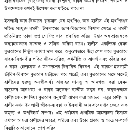
ইঞ্জিনিয়ারের (রাসূলের) ব্যাখ্যা-বিশ্লষণ, বাস্তব কর্মের নির্দেশ, পরামর্শ ও
উপদেশকে কখনই উপেক্ষা করা যাইতে পারে না।
ইসলামী জ্ঞান-বিজ্ঞানে কুরআন যেন হৃৎপিণ্ড, আর হাদীস এই হৃৎপিণ্ডের
সহিত সংযুক্ত ধমনী। ইসলামের জ্ঞান-বিজ্ঞানের বিশাল ক্ষেত্রে এ ধমনী
প্রতিনিয়ত তাজা তপ্ত শোণিত ধারা প্রবাহিত করিয়া উহার অঙ্গ-প্রত্যঙ্গকে
অব্যাহতভাবে সতেজ ও সক্রিয় করিয়া রাখে। হাদীস একদিকে যেমন
কুরআনের নির্ভুল ব্যাখ্যা দান করে, অনুরূপভাবে উহা পেশ করে কুরআরে
বাহক বিশ্বনবীর পবিত্র জীবন-চরিত, কর্মনীতি ও আদর্শ এবং তাঁহার কথা
ও কাজ, হেদায়েত ও উপদেশের বিস্তারিত বিবরণ। এই কারণে ইসলামী
জীবিন-বিধানে কুরআন মজীদের পরে পরেই এবং কুরআনের সঙ্গে সঙ্গেই
হাদীসের গুরুত্ব অনস্বীকার্য। আল্লাহর দাসত্ব ও আনগত্য করা যেমন
রাসূলের আনগত্য ও বাস্তব অনুসরণ ব্যতীত সম্ভব নয়, অনুরূপভাবে
হাদীসকে বাদ দিয়া কুরআন অনুযায়ী আমল করা অসম্ভব। বস্তুর হাদীস ও
হাদীস-জ্ঞান ইসলামী জীবন-ব্যবস্থা ও ইসলামী জ্ঞান-গবেষণার ক্ষেত্রে এক
অমূল্য ও অপরিহার্য সম্পদ। এই পর্যায়ের প্রাথমিক আলোচনা হিসাবে
এখানে আমরা হাদীসের সংজ্ঞা, পরিচয় এবং উহার প্রকার ও ক্ষেত্র সম্পর্কে
বিস্তারিত আলোচনা পেশ করিব।