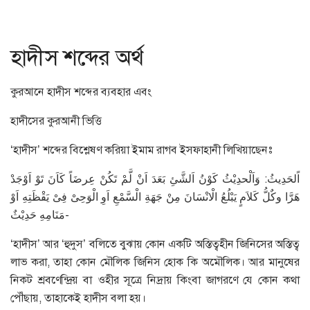
হাদীস শব্দের অর্থ
কুরআনে হাদীস শব্দের ব্যবহার এবং
হাদীসের কুরআনী ভিত্তি
‘হাদীস’ শব্দের বিশ্লেষণ করিয়া ইমাম রাগব ইসফাহানী লিখিয়াছেনঃ
اًلحَدِيثُ: وَاَلْحدِيْثُ كَوْنُ اَلشَّئِ بَعَدَ اَنْ لَّمْ تَكُنْ عِرضَاً كَاَنَ تَوْ اَوْجَدْ
هَرَّا وكٌلُّ كَلاَمٍ يَبْلُعُ الْانْسَانَ مِنْ جَهَةِ الْسَّمْعِ اَوِ الْوَحِىْ فِىْ يَقْظَتِهِ اَوْ
مَنَامِهِ حَدِيْثٌ-
‘হাদীস’ আর ‘হুদুস’ বলিতে বুঝায় কোন একটি অস্তিত্বহীন জিনিসের অস্তিত্ব
লাভ করা, তাহা কোন মৌলিক জিনিস হোক কি অমৌলিক। আর মানুষের
নিকট শ্রবণেন্দ্রিয় বা ওহীর সূত্রে নিদ্রায় কিংবা জাগরণে যে কোন কথা
পৌঁছায়, তাহাকেই হাদীস বলা হয়।