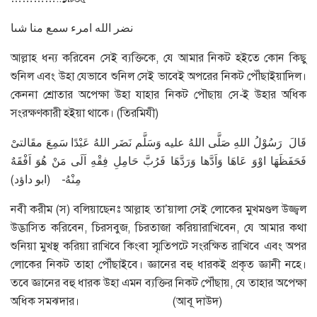
نضر الله امرء سمع منا شىا
আল্লাহ ধন্য করিবেন সেই ব্যক্তিকে, যে আমার নিকট হইতে কোন কিছু
শুনিল এবং উহা যেভাবে শুনিল সেই ভাবেই অপরের নিকট পৌঁছাইয়াদিল।
কেননা শ্রোতার অপেক্ষা উহা যাহার নিকট পৌছায় সে-ই উহার অধিক
সংরক্ষণকারী হইয়া থাকে। (তিরমিযী)
قَالَ رَسُوْلُ اللهِ صَلَّى اللهُ عليه وَسَلَّم نَضَر اللهُ عَبْدًا سَمِعَ مقَالتىْ
فَحَفَظَهَا اوْوَ عَاهَا وَاَدَّها وَرَدَّهَا فَرُبَّ حَامِلِ فِقْهِ اَلَى مَنْ هُوَ اَفْقَهٌ
مِنْهُ- (ابو داؤد)
নবী করীম (স) বলিয়াছেনঃ আল্লাহ তা’য়ালা সেই লোকের মুখমণ্ডল উজ্জ্বল
উদ্ভাসিত করিবেন, চিরসবুজ, চিরতাজা করিয়ারাখিবেন, যে আমার কথা
শুনিয়া মুখস্থ করিয়া রাখিবে কিংবা স্মৃতিপটে সংরক্ষিত রাখিবে এবং অপর
লোকের নিকট তাহা পৌঁছাইবে। জ্ঞানের বহু ধারকই প্রকৃত জ্ঞানী নহে।
তবে জ্ঞানের বহু ধারক উহা এমন ব্যক্তির নিকট পৌঁছায়, যে তাহার অপেক্ষা
অধিক সমঝদার। (আবূ দাউদ)