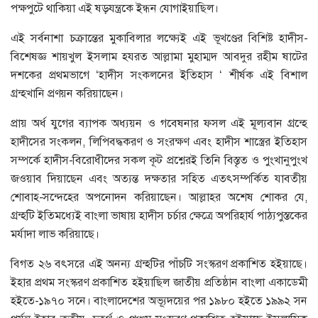
পক্ষপুটে থাকিয়া এই ষড়যন্ত্রকে ইন্ধন যোগাইয়াছিল।
এই সর্বনাশা চক্রান্তের মুকাবিলার লক্ষ্যেই এই ভূখণ্ডের বিশিষ্ট হাদীস-
বিশেষজ্ঞ শায়খুল ইসলাম হযরত আল্লামা মুহাম্মদ আবদুর রহীম ষাটের
দশকের প্রথমভাগে ‘হাদীস সংকলনের ইতিহাস ‘ শীর্ষক এই বিশাল
গ্রন্হখানি প্রণয়ন করিয়াছেন।
প্রায় অর্ধ যুগের ব্যাপক অধ্যয়ন ও গবেষনার ফসল এই মূল্যবান গ্রন্হে
হাদীসের সংকলন, লিপিবদ্ধকরণ ও সংরক্ষণ এবং হাদীস শাস্ত্রের ইতিহাস
সম্পর্কে হাদীস-বিরোধীদের সকল কূট প্রশ্নেরই তিনি বিস্তৃত ও পুংখানুপুংখ
জওয়াব দিয়াছেন এবং অত্যন্ত দক্ষতার সহিত এতৎসম্পর্কিত যাবতীয়
শোবাহ-সন্দেহের অপনোদন করিয়াছেন। আল্লাহর অশেষ শোকর যে,
গ্রন্হটি ইতিমধ্যেই বাংলা ভাষায় হাদীস চর্চার ক্ষেত্রে অপরিহার্য পাঠ্যপুস্তকের
মর্যাদা লাভ করিয়াছে।
বিগত ২৬ বৎসরে এই অনন্য গ্রন্হটির পাঁচটি সংস্করণ প্রকাশিত হইয়াছে।
ইহার প্রথম সংস্করণ প্রকাশিত হইয়াছিল জাতীয় প্রতিষ্ঠান বাংলা একাডেমী
হইতে-১৯৭০ সনে। বাংলাদেশের অভ্যূদয়ের পর ১৯৮০ হইতে ১৯৯২ সন