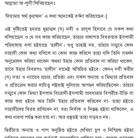
আল্লামা আ-লুসী লিখিয়াছেনঃ
‘নিয়ামত অর্থ কুরআন’ এ কথা অনেকেই বর্ণনা করিয়াছেন।]
এই দৃষ্টিতেই হযরত মুহাম্মদ (স) নবী ও রাসূল হিসাবে যে সকল কথা
বলিয়াছেন ও যে সব কাজ করিয়াছেন, তাহার ভাষাগত বিবরণকে ইসলামী
পরিবাষায় বলা হইয়াছে ‘হাদীস’। শুধু তাহাই নয়, তাঁহার সম্মুখে কোন
সাহাবী কোন কথা বলিলে বা কোন কাজ করিলে তাহা যদি তিনি সমর্থন
অনুমোদন করিয়া থাকেন অথবা উহার কোন প্রতিবাদ না করিয়া থাকেন,
তাবে উহার বিবরণও ‘হাদীস’ নামেই অভিহিত হইবে। কেনন্ নবী করীম
(স) সত্য ও ন্যায়ের প্রচার, প্রতিষ্ঠা এবং সকল অন্যায় ও মিথ্যার প্রতিবাদ
ও প্রতিরোধ করার দায়িত্ব লইয়াই দুনিয়ায় আগমন করিয়াছিলেন। তাঁহার
সম্মুখে কোন মিথ্যা ইসলাম বিরোধী-ইসলামী ভাবধারার বিপরীত-উক্তি বা
কাজ করা হইবে আর তিনি উহার প্রতিবাদ করিবেন না- তাহা হইতে
সাহাবীদের বিরত রাখিবেন না; বরং নির্বাক ও নিস্তব্ধ হইয়া থাকিবেন, এ
কথা ধারণা পর্যন্ত করা যায় না। আর বস্তুতই তাহা সম্ভবও নয়।
দ্বিতীয়ত অন্যায় ও পাপ অনুষ্ঠিত হইতে দেখিয়া চুপ ও নিষ্ত্রিুয় হইয়া