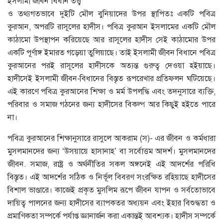
ইসলামী জীবন বিধান তত্ত্ব
ও তথ্যগতভাবে দুইটি মৌল বুনিয়াদের উপর স্থাপিতঃ একটি পবিত্র
কুরআন, অপরটি রাসূলের হাদীস। পবিত্র কুরআন ইসলামের একটি মৌল
কাঠামো উপস্থাপন করিয়েছে আর রাসূলের হাদীস সেই কাঠামোর উপর
একটি পূর্ণাঙ্গ ইমারত গড়েয়া তুলিয়াছে। তাই ইসলামী জীবন বিধানে পবিত্র
কুরআনের পরই রাসূলের হাদীসকে অত্যন্ত গুরুত্ব দেওয়া হইয়াছে।
হাদীসেই ইসলামী জীবন-বিধানের বিস্তৃত রূপরেখার প্রতিফলন ঘটিয়েছে।
এই কারণে পবিত্র কুরআনের শিক্ষা ও মর্ম উপলদ্ধি এবং তদনুসারে ব্যক্তি,
পরিবার ও সমাজ গঠনের জন্য হাদীসের বিকল্প আর কিছুই হইতে পারে
না।
পবিত্র কুরআনের শিক্ষানুসারে রাসুলে আকরাম (স)- এর জীবন ও কর্মধারা
মুসলমানদের জন্য ‘উসয়ায়ে হাসানাহ’ বা সর্বোত্তম আদর্শ। মুসলমানদের
জীবন. সমাজ, রাষ্ট্র ও অর্থনীতির সকল অঙ্গনেই এই আদর্শের পরিধি
বিস্তৃত। এই আদর্শের সঠিক ও নির্ভূল বিবরণ সংরক্ষিত রহিয়াছে হাদীসের
বিশাল ভাণ্ডারে। কাজেই প্রকৃত মুসলিম রূপে জীবন যাপন ও সর্বতোভাবে
দায়িত্ব পালনের জন্য হাদীসের ব্যাপকতর অধ্যয়ন এবং ইহার বিশুদ্ধতা ও
প্রমাণিকতা সম্পর্কে পর্যাপ্ত জ্ঞানার্জন করা একান্তই আবশ্যক। হাদীস সম্পর্কে