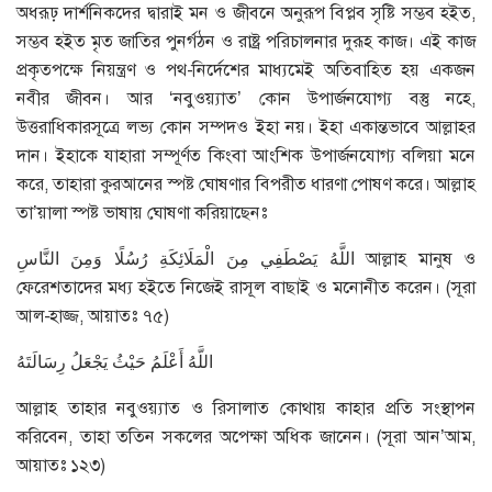
অধরূঢ় দার্শনিকদের দ্বারাই মন ও জীবনে অনুরূপ বিপ্লব সৃষ্টি সম্ভব হইত,
সম্ভব হইত মৃত জাতির পুনর্গঠন ও রাষ্ট্র পরিচালনার দুরূহ কাজ। এই কাজ
প্রকৃতপক্ষে নিয়ন্ত্রণ ও পথ-নির্দেশের মাধ্যমেই অতিবাহিত হয় একজন
নবীর জীবন। আর ‘নবুওয়্যাত’ কোন উপার্জনযোগ্য বস্তু নহে,
উত্তরাধিকারসূত্রে লভ্য কোন সম্পদও ইহা নয়। ইহা একান্তভাবে আল্লাহর
দান। ইহাকে যাহারা সম্পূর্ণত কিংবা আংশিক উপার্জনযোগ্য বলিয়া মনে
করে, তাহারা কুরআনের স্পষ্ট ঘোষণার বিপরীত ধারণা পোষণ করে। আল্লাহ
তা’য়ালা স্পষ্ট ভাষায় ঘোষণা করিয়াছেনঃ
اللَّهُ يَصْطَفِي مِنَ الْمَلَائِكَةِ رُسُلًا وَمِنَ النَّاسِ আল্লাহ মানুষ ও
ফেরেশতাদের মধ্য হইতে নিজেই রাসূল বাছাই ও মনোনীত করেন। (সূরা
আল-হাজ্জ, আয়াতঃ ৭৫)
اللَّهُ أَعْلَمُ حَيْثُ يَجْعَلُ رِسَالَتَهُ
আল্লাহ তাহার নবুওয়্যাত ও রিসালাত কোথায় কাহার প্রতি সংস্থাপন
করিবেন, তাহা ততিন সকলের অপেক্ষা অধিক জানেন। (সূরা আন’আম,
আয়াতঃ ১২৩)