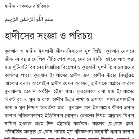
হাদীস সংকলনের ইতিহাস
بِسْمِ اللَّهِ الرَّحْمَٰنِ الرَّحِيمِ
হাদীসের সংজ্ঞা ও পরিচয়
কুরআন ও হাদীস ইসলামী জীবন-বিধানের মূল ভিত্তি। কুরআন যেখানে
জীবন-ব্যবস্থার মৌলিক নীতি পেশ করে, সেখানে হাদীস হইতে লাভ করা
যায় খুটিঁনাটি বিধানের বিস্তারিত বিশ্লেষণ ও কুরআনী মূলনীতি বাস্তবায়নের
কার্যকর পন্হা। কুরআন ইসলামের প্রদীপ স্তম্ভ, হাদীস উহার বিচ্ছুরিত
আলোর বন্যা। আলোহীন প্রদীপ যেমন অবাস্তব, হাদীসকে অগ্রাহ্য করিলে
কুরআনও তেমনি অর্থহীন হইয়া যায়। কুরআনকে বলা যায় ইসলামের
বিরাট বৃক্ষের মূল ও কাণ্ড; হাদীস উহার শাখা ও প্রশাখা। শাখা-প্রশাখাহীন
কাণ্ড ও মূল নিষ্ফল আবর্জনা মাত্র। কুরআন যেন ইসলামের জীবন প্রসাদ
রচনার পরিকল্পনাসহ ইঞ্জিনিয়ার (রাসূল) প্রেরণের নিয়ম আল্লাহর বিধান
নাযিল হওয়ার প্রথম দিন হইতেই কার্যকর। কালের যে-কোন স্তরে,
পরিবর্তিত অবস্থার যে-কোন পর্যায়ে মূল পরিকল্পনা অনুযায়ী প্রাসাদ রচনায়