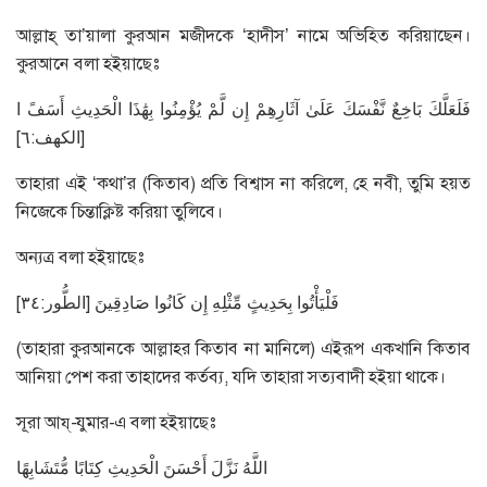
আল্লাহ্ তা’য়ালা কুরআন মজীদকে ‘হাদীস’ নামে অভিহিত করিয়াছেন।
কুরআনে বলা হইয়াছেঃ
فَلَعَلَّكَ بَاخِعٌ نَّفْسَكَ عَلَىٰ آثَارِهِمْ إِن لَّمْ يُؤْمِنُوا بِهَٰذَا الْحَدِيثِ أَسَفً ا
[الكهف:٦]
তাহারা এই ‘কথা’র (কিতাব) প্রতি বিশ্বাস না করিলে, হে নবী, তুমি হয়ত
নিজেকে চিন্তাক্লিষ্ট করিয়া তুলিবে।
অন্যত্র বলা হইয়াছেঃ
فَلْيَأْتُوا بِحَدِيثٍ مِّثْلِهِ إِن كَانُوا صَادِقِينَ [الطُّور:٣٤]
(তাহারা কুরআনকে আল্লাহর কিতাব না মানিলে) এইরূপ একখানি কিতাব
আনিয়া পেশ করা তাহাদের কর্তব্য, যদি তাহারা সত্যবাদী হইয়া থাকে।
সূরা আয্-যুমার-এ বলা হইয়াছেঃ
اللَّهُ نَزَّلَ أَحْسَنَ الْحَدِيثِ كِتَابًا مُّتَشَابِهًا