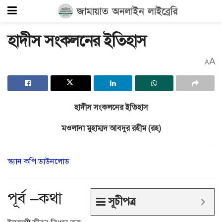
হাদীস সংকলনের ইতিহাস
A
A
হাদীস সংকলনের ইতিহাস
মওলানা মুহাম্মদ আবদুর রহীম (রহ)
স্ক্যান কপি ডাউনলোড
পূর্ব –কথা
সূচীপত্র