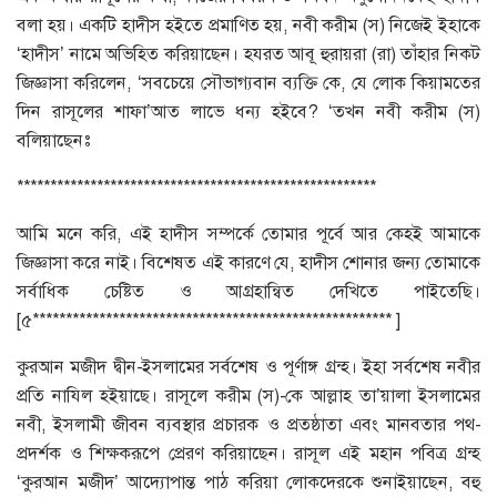
বলা হয়। একটি হাদীস হইতে প্রমাণিত হয়, নবী করীম (স) নিজেই ইহাকে
‘হাদীস’ নামে অভিহিত করিয়াছেন। হযরত আবূ হুরায়রা (রা) তাঁহার নিকট
জিজ্ঞাসা করিলেন, ‘সবচেয়ে সৌভাগ্যবান ব্যক্তি কে, যে লোক কিয়ামতের
দিন রাসূলের শাফা’আত লাভে ধন্য হইবে? ‘তখন নবী করীম (স)
বলিয়াছেনঃ
******************************************************
আমি মনে করি, এই হাদীস সম্পর্কে তোমার পূর্বে আর কেহই আমাকে
জিজ্ঞাসা করে নাই। বিশেষত এই কারণে যে, হাদীস শোনার জন্য তোমাকে
সর্বাধিক চেষ্টিত ও আগ্রহান্বিত দেখিতে পাইতেছি।
[৫****************************************************** ]
কুরআন মজীদ দ্বীন-ইসলামের সর্বশেষ ও পূর্ণাঙ্গ গ্রন্হ। ইহা সর্বশেষ নবীর
প্রতি নাযিল হইয়াছে। রাসূলে করীম (স)-কে আল্লাহ তা’য়ালা ইসলামের
নবী, ইসলামী জীবন ব্যবস্থার প্রচারক ও প্রতষ্ঠাতা এবং মানবতার পথ-
প্রদর্শক ও শিক্ষকরূপে প্রেরণ করিয়াছেন। রাসূল এই মহান পবিত্র গ্রন্হ
‘কুরআন মজীদ’ আদ্যোপান্ত পাঠ করিয়া লোকদেরকে শুনাইয়াছেন, বহু