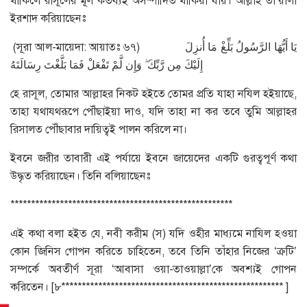
থাকিলে রাসূলের মূল কর্তব্যই অসম্পাদিত থাকিয়া যায়। আল্লাহ তা’য়ালা
ইরশাদ করিয়াছেনঃ
(সূরা আল-মায়েদা: আয়াতঃ ৬৭) يَا أَيُّهَا الرَّسُولُ بَلِّغْ مَا أُنزِلَ
إِلَيْكَ مِن رَّبِّكَ ۖ وَإِن لَّمْ تَفْعَلْ فَمَا بَلَّغْتَ رِسَالَتَهُ
হে রাসূল, তোমার আল্লাহর নিকট হইতে তোমর প্রতি যাহা নযিল হইয়াছে,
তাহা যথাযথরূপে পৌঁছাইয়া দাও, যদি তাহা না কর তবে তুমি আল্লাহর
রিসালত পৌঁছাবার দায়িত্বই পালন করিলে না।
ইবনে জরীর তাবারী এই পর্যায়ে ইবনে জায়েদের একটি গুরত্বপূর্ণ কথা
উদ্ধৃত করিয়াছেন। তিনি বলিয়াছেনঃ
******************************************************
এই কথা বলা হইত যে, নবী করীম (স) যদি ওহীর মাধ্যমে নাযিল হওয়া
কোন জিনিস গোপন করিতে চাহিতেন, তবে তিনি তাঁহার নিজের ‘ক্রটি’
সম্পর্কে অবতীর্ণ সূরা ‘আবাসা ওয়া-তাওয়াল্লা’কে অবশ্যই গোপন
করিতেন। [৮****************************************************** ]