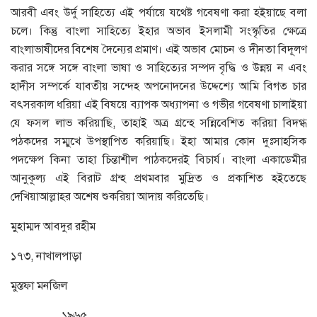
আরবী এবং উর্দু সাহিত্যে এই পর্যায়ে যথেষ্ট গবেষণা করা হইয়াছে বলা
চলে। কিন্তু বাংলা সাহিত্যে ইহার অভাব ইসলামী সংস্কৃতির ক্ষেত্রে
বাংলাভাষীদের বিশেষ দৈন্যের প্রমাণ। এই অভাব মোচন ও দীনতা বিদূলণ
করার সঙ্গে সঙ্গে বাংলা ভাষা ও সাহিত্যের সম্পদ বৃদ্ধি ও উন্নয় ন এবং
হাদীস সম্পর্কে যাবতীয় সন্দেহ অপনোদনের উদ্দেশ্যে আমি বিগত চার
বৎসরকাল ধরিয়া এই বিষয়ে ব্যাপক অধ্যাপনা ও গভীর গবেষণা চালাইয়া
যে ফসল লাভ করিয়াছি, তাহাই অত্র গ্রন্হে সন্নিবেশিত করিয়া বিদগ্ধ
পঠকদের সম্মুখে উপস্থাপিত করিয়াছি। ইহা আমার কোন দুঃসাহসিক
পদক্ষেপ কিনা তাহা চিন্তাশীল পাঠকদেরই বিচার্য। বাংলা একাডেমীর
আনুকূল্য এই বিরাট গ্রন্হ প্রথমবার মুদ্রিত ও প্রকাশিত হইতেছে
দেখিয়াআল্লাহর অশেষ শুকরিয়া আদায় করিতেছি।
মুহাম্মদ আবদুর রহীম
১৭৩, নাখালপাড়া
মুস্তফা মনজিল
…………..১৯৬৫