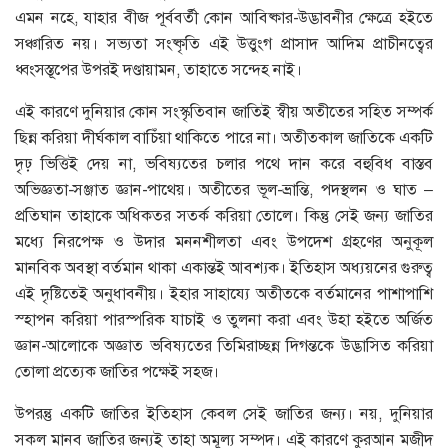
এমন নহে, যাহার বীজ পূর্ববর্তী কোন আবিষ্কার-উদ্ভাবনীর ক্ষেত্রে হইতে
সঞ্চারিত নয়। সভ্যতা সংষ্কৃতি এই উত্তুংগ প্রাসাদ আদিম প্রাচীনত্বের
ধ্বংসস্তূপের উপরই দণ্ডায়ামন, তাহাতে সন্দেহ নাই।
এই কারণে দুনিয়ার কোন সংস্কৃতিবান জাতিই স্বীয় অতীতের সহিত সম্পর্ক
ছিন্ন করিয়া দীর্ঘকাল বাচিঁয়া থাকিতে পারে না। অতীতকাল জাতিকে একটি
দৃঢ় ভিত্তিই দেয় না, ভবিষ্যতের চলার পথে দান করে বহুবিধ বাস্তব
অভিজ্ঞতা-সঞ্জাত জ্ঞান-পাথেয়। অতীতের ভূল-ভ্রান্তি, পদস্থলন ও ঘাত –
প্রতিঘান তাহাকে অধিকতর সতর্ক করিয়া তোলে। কিন্তু সেই জন্য জাতির
মধ্যে নিরপেক্ষ ও উদার মননশীলতা এবং উপদেশ গ্রহণের অনুকূল
মানবিক অবস্থা বর্তমান থাকা একান্তই আবশ্যক। ইতিহাস অধ্যয়নের গুরুত্ব
এই দৃষ্টিতেই অনুধাবনীয়। ইহার সাহায্যে অতীতকে বর্তমানের পাশাপাশি
স্হাপন করিয়া পারস্পরিক যাচাই ও তুলনা করা এবং উহা হইতে অর্জিত
জ্ঞান-আলোকে অজ্ঞাত ভবিষ্যতের তিমিরাচ্ছন্ন দিগন্তকে উদ্ভাসিত করিয়া
তোলা প্রত্যেক জাতির পক্ষেই সহজ।
উপরন্তু একটি জাতির ইতিহাস কেবল সেই জাতির জন্য। নয়, দুনিয়ার
সকল মানব জাতির জন্যই তাহা অমূল্য সম্পদ। এই কারণে কুরআন মজীদ