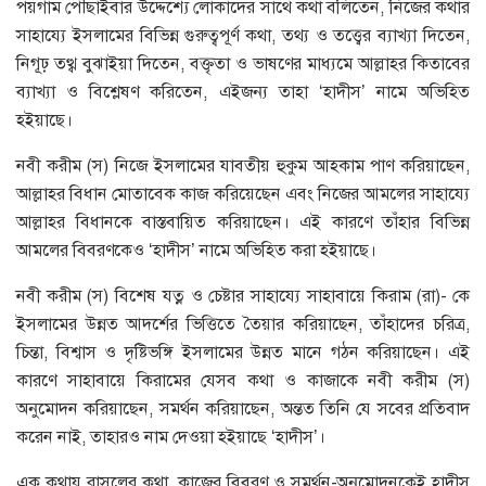
পয়গাম পৌঁছাইবার উদ্দেশ্যে লোকাদের সাথে কথা বলিতেন, নিজের কথার
সাহায্যে ইসলামের বিভিন্ন গুরুত্বপূর্ণ কথা, তথ্য ও তত্ত্বের ব্যাখ্যা দিতেন,
নিগূঢ় তত্থ্ব বুঝাইয়া দিতেন, বক্তৃতা ও ভাষণের মাধ্যমে আল্লাহর কিতাবের
ব্যাখ্যা ও বিশ্লেষণ করিতেন, এইজন্য তাহা ‘হাদীস’ নামে অভিহিত
হইয়াছে।
নবী করীম (স) নিজে ইসলামের যাবতীয় হুকুম আহকাম পাণ করিয়াছেন,
আল্লাহর বিধান মোতাবেক কাজ করিয়েছেন এবং নিজের আমলের সাহায্যে
আল্লাহর বিধানকে বাস্তবায়িত করিয়াছেন। এই কারণে তাঁহার বিভিন্ন
আমলের বিবরণকেও ‘হাদীস’ নামে অভিহিত করা হইয়াছে।
নবী করীম (স) বিশেষ যত্ন ও চেষ্টার সাহায্যে সাহাবায়ে কিরাম (রা)- কে
ইসলামের উন্নত আদর্শের ভিত্তিতে তৈয়ার করিয়াছেন, তাঁহাদের চরিত্র,
চিন্তা, বিশ্বাস ও দৃষ্টিভঙ্গি ইসলামের উন্নত মানে গঠন করিয়াছেন। এই
কারণে সাহাবায়ে কিরামের যেসব কথা ও কাজাকে নবী করীম (স)
অনুমোদন করিয়াছেন, সমর্থন করিয়াছেন, অন্তত তিনি যে সবের প্রতিবাদ
করেন নাই, তাহারও নাম দেওয়া হইয়াছে ‘হাদীস’।
এক কথায় রাসূলের কথা, কাজের বিবরণ ও সমর্থন-অনুমোদনকেই হাদীস