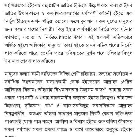
সংক্ষিপ্তভাবে হইলেও বহু প্রাচীন জাতির ইতিহাস উল্লেখ করে এবং সেইসব
জাতির উত্থান-পতন ও কল্যাণ-অকল্যাণের মর্মস্পশী কাহিনী হইতে এক
নির্ভুল ইতিহাস-দর্শন গড়িয়া তোলে। ফলে কুরআন সকল যুগের মানুষের
জন্য কল্যাণ পথের দিশারী। কিন্তু ইহার কার্যকারিতা নির্ভর করে ঘটনার
যথার্থতা, সত্যতা ও নির্ভরযোগ্যতার উপর। এই গুণাবলী সঠিকভাবে
অর্জিত হইলে আজিকার মানুষও তাহা হইতে যেমন সঠিক পথের নির্দেশ
লাভ করিতে পারে, তেমনি পারে ভবিষ্যতের দুর্গম পথে চলিবার বিপুল
উদ্যম ও প্রেরণা লাভ করিতে।
মানুষের কল্যাণকামী ব্যক্তিদের বিভিন্ন শ্রেণী রহিয়াছে। তন্মধ্যে সর্বোত্তম ও
সর্বাধিক উন্নতমানের কল্যাণকামী লোক হইতেছেন আল্লাহর প্রেরিত
আম্বিয়ায়ে কিরাম। তাঁহারাই বিশ্বমানবতার উজ্জ্বলম আদর্শ। তাহারা সকল
প্রকার পাপ-ক্রটি ও গুনাহ-নাফরমানীর কলুষতা হইতে চিরমুক্ত। তাঁহাদের
চিন্তাধারা, দৃষ্টিকোণ, কথা ও কাজ-সবকিছুই সরাসরিভাবে আল্লাহর
নিয়ন্ত্রণাধীন। অতএব তাঁহারা সাধারণ মানুষের নিকট কেবল ভক্তি-শ্রদ্ধা
পাওয়ারই যোগ্য পাত্র নহেন, আকীদা ও বিশ্বাস হইতে শুরু করিয়া জীবনের
সকল পর্যায়ের সকল প্রকার কাজে ও কর্মে বাস্তবভাবে অনুসৃত হইবার