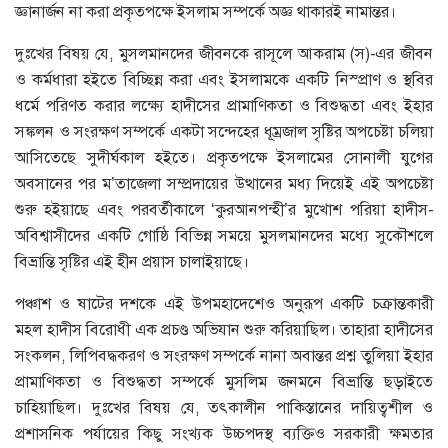
জ্ঞানার্জন না করা প্রকৃতপক্ষে ইসলাম সম্পর্কে অজ্ঞ থাকারই নামান্তর।
দুঃখের বিষয় যে, মুসলমানদের জীবনকে রাসূলে আকরাম (স)-এর জীবন
ও কর্মধারা হইতে বিচ্ছিন্ন করা এবং ইসলামকে একটি নিস্প্রাণ ও স্থবির
ধর্মে পরিণত করার লক্ষ্যে হাদীসের প্রামাণিকতা ও বিশুদ্ধতা এবং ইহার
সঙ্কলন ও সংরক্ষণ সম্পর্কে একটা সন্দেহের ধূম্রজাল সৃষ্টির অপচেষ্টা চলিয়া
আসিতেছে সুদীর্ঘকাল হইতে। প্রকৃতপক্ষে ইসলামের সোনালী যুগের
অবসানের পর ম’তাজেলা সম্প্রদায়ের উত্থানের মধ্য দিয়েই এই অপচেষ্টা
শুরু হইয়াছে এবং পরবর্তীকালে ‘কুরআনপন্হী’র মুখোশ পরিয়া হাদীস-
অবিশ্বাসীদের একটি গোষ্ঠি বিভিন্ন সময়ে মুসলমানদের মধ্যে সুকৌশলে
বিভ্রান্তি সৃষ্টির এই হীন প্রয়াস চালাইয়াছে।
পঞ্চাশ ও ষাটের দশকে এই উপমহাদেশেও অনুরূপ একটি চক্রান্তকারী
মহল হাদীস বিরোধী এক প্রচণ্ড অভিযান শুরু করিয়াছিল। তাহারা হাদীসের
সংকলন, লিপিবদ্ধকরণ ও সংরক্ষণ সম্পর্কে নানা অবান্তর প্রশ্ন তুলিয়া ইহার
প্রামাণিকতা ও বিশুদ্ধতা সম্পর্কে মুসলিম জনমনে বিভ্রান্তি ছড়াইতে
চাহিয়াছিল। দুঃখের বিষয় যে, তৎকালীন পাকিস্তানের দায়িত্বশীল ও
প্রশাসনিক পর্যায়ের কিছু সংখ্যক উচ্চপদস্থ ব্যক্তিও সরকারী ক্ষমতার