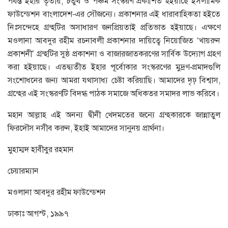
পর্যন্ত ইহার তৃতীয়, চতুর্থ ও পঞ্চম সংস্করণ প্রকাশিত হইয়াছে ইসলামিক
ফাউন্ডেশন বাংলাদেশ-এর সৌজন্যে। প্রকাশনার এই ধারাবাহিকতা হইতে
নিঃসন্দেহে গ্রন্হটির অসাধারণ জনপ্রিয়তাই প্রতিভাত হইয়াছে। এক্ষণে
মওলানা আবদুর রহীম রচনাবলী প্রকাশনার দায়িত্বে নিয়োজিত ‘খায়রুন
প্রকাশনী’ গ্রন্হটির সুষ্ঠ প্রকাশনা ও বাজারজাতকরণের সার্বিক উদ্যোগ গ্রহণ
করা হইয়াছে। এতদ্ব্যতীত ইহার পূর্বোকার সংস্করণের মুদ্রণ-প্রমাদগুলি
সংশোধনের জন্য আমরা যথাসাধ্য চেষ্টা করিয়াছি। আমাদের দৃঢ় বিশ্বাস,
গ্রন্হের এই সংস্করণটি বিদগ্ধ পাঠক সমাজে অধিকতর সমাদর লাভ করিবে।
মহান আল্লাহ এই অনন্য দ্বীনী খেদমতের জন্যে গ্রন্হকারকে জান্নাতুল
ফিরদৌস নসীব করুন, ইহাই আমাদের সানুনয় প্রার্থনা।
মুহাম্মদ হাবীবুর রহমান
চেয়ারম্যান
মওলানা আবদুর রহীম ফাউন্ডেশন
ঢাকাঃ আগস্ট, ১৯৯৭