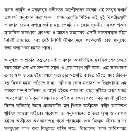
মানব-প্রকৃতি ও মনস্তত্ত্বের গভীরতর অনুশীলনের ফলেই এই তত্ত্বের যথার্থ
তাৎপর্য অনুধাবন করা সম্ভব। মানব-প্রকৃতি নিহিত এই দুই বিপরীতমূখী
ভাবধারা যেমন অপ্রয়োজনীয় নয়, তেমনি নয় কোন দূষনীয়। সকল প্রকার
স্বাভাবিক ভাবধারা, প্রবণতা ও আবেগ-উচ্ছাসের একটি স্বভাবসম্মত সীমা
নির্দিষ্ট রহিয়াছে এবং সেই নির্দিষ্ট সীমার মধ্যে থাকিলেই তাহা মানূষের
জন্য কল্যাণকর হইতে পারে।
আনুগত্য ও প্রভাব বিস্তারের এই ভাবধারা কালভিত্তিক ক্রমবিকাশের ক্ষেত্রে
বহুর সঙ্গে এক-এর সম্পর্কে-সম্বন্ধ ও যোগাযোগ সৃষ্টি করে। এই ভাবধারার
প্রবাহ শুষ্ক ও স্তব্ধ হইয়া গেলে সভ্যতার অগ্রগতি ব্যাহত হইতে এবং জীবন-
যন্ত্র বিকল হইয়া পড়িতে বাধ্য। দুনিয়ার কোন মতাদর্শ ও চিন্তাধারাই এই
কারণে সম্পূর্ণ অভিনব ও অপূর্ব হইতে পারে না, বাহ্য দৃষ্টিতে তাহা যতই
‘আনকোরা’ ও ‘নতুন’ বলিয়া মনে হউক না কেন। বরং একটৃ সন্ধনী দৃষ্টিতে
বিচার করিলেই উহার প্রত্যেকটির মূল শিকড় অতীতের গভীর তলদেশে
খুজিঁয়া পাওয়া যাইবে। গবেষণা ও অনুসন্ধানের প্রতিভা সূক্ষ্ম ও ব্যাপক
হইলে অতীতের অন্ধকারাচ্ছন্ন গর্তে প্রবাহমান এক চিরন্তন জীবন ঝর্ণার
ফল্গুধারা লক্ষ্য করা কিছুমাত্র কঠিন নহে। বিজ্ঞানের কোন আবিষ্কারই