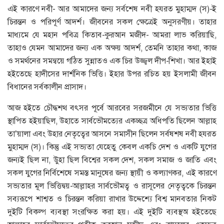
এই কারণে নবী- আর আমাদের জন্য সর্বশেষ নবী হযরত মুহাম্মদ (স)-ই
চিরন্তন ও পরিপূর্ণ আদর্শ। জীবনের সকল ক্ষেত্রেই অনুসরণীয়। তাহার
মাধ্যমে যে মহান পবিত্র কিতাব-কুরআন মজীদ- আমরা লাভ করিয়াছি,
তাহাও যেমন আমাদের জন্য এক অক্ষয় আদর্শ, তেমনি তাহার কথা, কাজ
ও সমর্থনের সমন্বয়ে গঠিত সুন্নাতও এক চির উজ্জ্বল দীপ-শিখা। আর ইহাই
হইতেছে হাদীসের দার্শনিক ভিত্তি। ইহার উপর রচিত হয় ইসলামী জীবন
বিধানের সর্বকালীন প্রাসাদ।
আজ হইতে চৌদ্ধশথ বৎসর পূর্বে আরবের সরজমীনে যে সভ্যতার ভিত্তি
স্থাপিত হইয়াছিল, উহাতে সার্বভৌমত্যের একচ্ছত্র অধিপতি ছিলেন আল্লাহ
তা’য়ালা এবং উহার নেতৃত্বের আসনে সমাসীন ছিলেন সর্বষশষ নবী হযরত
মুহাম্মদ (স)। কিন্তু এই সভ্যতা যেহেতু কেবল একচি দেশ ও একটি যুগের
জন্যই ছিল না, উুহা ছিল বিশ্বের সকল দেশ, সকল সমাজ ও জাতি এবং
সকল যুগের নির্বিশেষে সমস্ত মানুষের জন্য স্থায়ী ও কল্যাণকর, এই কারণে
সভ্যতার মূল ভিত্তিদ্বয়-আল্লাহর সার্বভৌমত্ব ও রাসূলের নেতৃত্বকে চিরন্তন
সব্যরূপে শাশ্বত ও চিরন্তন করিয়া রাখার উদ্দেশ্যে বিশ্ব মানবতার নিকট
দুইটি বিকল্প ব্যবস্থা সংরক্ষিত করা হয়। এই দুইটি ব্যবস্থঅ হইতেছে