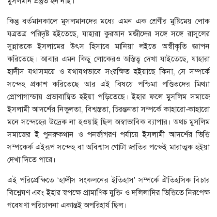
মুসলমান প্রস্তুত হন নাই।
কিন্তু বর্তমানকালে মুসলমানদের মধ্যে এমন এক শ্রেণীর মুষ্টিমেয় লোক
যত্রতত্র পরিদৃষ্ট হইতেছে, যাহারা কুরআন মজীদের সঙ্গে সঙ্গে রাসূলের
সুন্নাতকে ইসলামের উৎস হিসাবে মানিয়া লইতে অস্বীকৃতি জ্ঞাপন
করিতেছে। আবার এমন কিছু লোকেরও অস্তিত্ব দেখা যাইতেছে, যাহারা
হাদীস যথাসময়ে ও যথাযথভাবে সংরক্ষিত হইয়াছে কিনা, সে সম্পর্কে
সন্দেহ প্রকাশ করিতেছে আর এই বিষয়ে পশ্চিমা পণ্ডিতদের মিথ্যা
প্রোপাগান্ডায় প্রভাবান্বিত হইয়া পড়িতেছে। ইহার ফলে মুসলিম সমাজে
ইসলামী আদর্শের নিভুলতা, বিশ্বস্ততা, চিরন্তনতা সম্পর্কে কাহারো-কাহারো
মনে সন্দেহের উদ্রেক না হওয়াই ছিল অস্বাভাবিক ব্যাপার। অথচ মুসলিম
সমাজের ই পুনরুক্থান ও পনর্জাগরণ পর্যায়ে ইসলামী আদর্শের ভিত্তি
সম্পকের্ক এইরূপ সন্দেহ বা অবিশ্বাস গোটা জাতির পক্ষেই মারাত্মক হইয়া
দেখা দিতে পারে।
এই পরিপ্রেক্ষিতে ‘হাদীস সংকলনের ইতিহাস’ সম্পর্কে ঐতিহসিক বিচার
বিশ্লেষণ এবং ইহার স্বপক্ষে প্রামাণিক যুক্তি ও দলিলাদির ভিত্তিতে নিরপেক্ষ
গবেষণা পরিচালনা একান্তই অপরিহার্য ছিল।