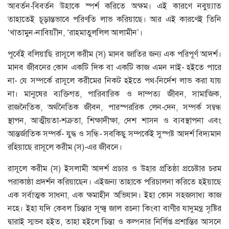
আবর্তন-বিবর্তন উহাকে স্পর্শ করিতে অক্ষম। এই কারণে নবুয়্যাত
তাহাতেই চূড়ান্তভাবে পরিণতি লাভ করিয়াছে। আর এই কারণেই তিনি
‘খাতামুন-নাবিয়্যীন, ‘রাহমাতুললিল আলামীন’।
পূর্বেই বলিয়াছি রাসূলে করীম (স) মানব জাতির জন্য এক পরিপূর্ণ আদর্শ।
মানব জীবনের কোন একটি দিক বা একটি কাজ এমন নাই- হইতে পারে
না- যে সম্পর্কে রাসূলে করীমের নিকট হইতে পথ-নির্দেশ লাভ করা যায়
না। মানুষের ব্যক্তিগত, পারিবারিক ও দাম্পত্য জীবন, সামাজিক,
রাজনৈতিক, অর্থনৈতিক জীবন, পারস্পররিক লেন-দেন, সম্পর্ক সম্বন্ধ
স্থাপন, আত্মীয়তা-শক্রতা, শিক্ষাদীক্ষা, দেশ শাসন ও ব্যবস্থাপনা এবং
আন্তর্জাতিক সম্পর্ক- যুদ্ধ ও সন্ধি- সবকিছু সম্পর্কেই সুস্পষ্ট আদর্শ বিদ্যমান
রহিয়াছে রাসূলে করীম (স)-এর জীবনে।
রাসূলে করীম (স) ইসলামী আদর্শ প্রচার ও উহার প্রতিষ্ঠা প্রচেষ্টার চরম
পরাকাষ্ঠা প্রদর্শন করিয়াছেন। এইজন্য তাহাকে পরিচালনা করিতে হইয়াছে
এক সর্বাত্মক সাধনা, এক ক্ষমাহীন অভিযান। ইহা কোন সহজসাধ্য কাজ
নহে। ইহা যদি কেবল চিন্তার সূক্ষ্ম জাল রচনা কিংবা বাণীর যাদুমন্ত্র সৃষ্টির
দ্বারাই স্মভব হইত, তাহা হইলে চিন্তা ও কল্পনার নির্লিপ্ত প্রশান্তির আসনে